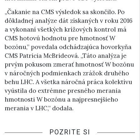
„Čakanie na CMS výsledok sa skončilo. Po
dôkladnej analýze dát získaných v roku 2016
a vykonaní všetkých krížových kontrol má
CMS hotovú hodnotu pre hmotnosť W
bozónu,” povedala odchádzajúca hovorkyňa
CMS Patricia McBrideová. „Táto analýza je
prvým pokusom zmerať hmotnosť W bozónu
v náročných podmienkach zrážok druhého
behu LHC. A všetka náročná práca kolektívu
vyústila do extrémne presného merania
hmotnosti W bozónu a najpresnejšieho
merania v LHC,” dodala.
POZRITE SI