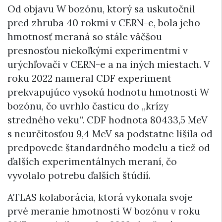
Od objavu W bozónu, ktorý sa uskutočnil
pred zhruba 40 rokmi v CERN-e, bola jeho
hmotnosť meraná so stále väčšou
presnosťou niekoľkými experimentmi v
urýchľovači v CERN-e a na iných miestach. V
roku 2022 nameral CDF experiment
prekvapujúco vysokú hodnotu hmotnosti W
bozónu, čo uvrhlo časticu do „krízy
stredného veku”. CDF hodnota 80433,5 MeV
s neurčitosťou 9,4 MeV sa podstatne líšila od
predpovede štandardného modelu a tiež od
ďalších experimentálnych meraní, čo
vyvolalo potrebu ďalších štúdií.
ATLAS kolaborácia, ktorá vykonala svoje
prvé meranie hmotnosti W bozónu v roku