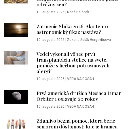
odvážny sen?
10. augusta 2026
|
René Beláček
Zatmenie Slnka 2026: Ako tento
astronomický úkaz nastáva?
10. augusta 2026
|
Zuzana Šulák Hergovitsová
Vedci vykonali vôbec prvú
transplantáciu stolice na svete,
pomôže s liečbou potravinových
alergií
10. augusta 2026
|
VEDA NA DOSAH
Prvá americká družica Mesiaca Lunar
Orbiter 1 oslavuje 60 rokov
10. augusta 2026
|
VEDA NA DOSAH
Zdanlivo bežná pomoc, ktorá berie
seniorom dôstojnosť: Kde je hranica