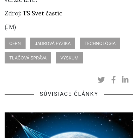
Zdroj:
TS Svet častíc
(JM)
CERN
JADROVÁ FYZIKA
TECHNOLÓGIA
TLAČOVÁ SPRÁVA
VÝSKUM
SÚVISIACE ČLÁNKY