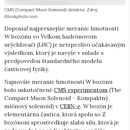
CMS (Compact Muon Solenoid) detektor. Zdroj:
iStockphoto.com
Doposiaľ najpresnejšie meranie hmotnosti
W bozónu vo Veľkom hadrónovom
urýchľovači (LHC) je netrpezlivo očakávaným
výsledkom, ktorý je navyše v súlade s
predpoveďou štandardného modelu
časticovej fyziky.
Najnovšie meranie hmotnosti W bozónu
bolo uskutočnené
CMS experimentom
(The
Compact Muon Solenoid – Kompaktný
miónový solenoid) v
CERN-e
. W bozón je
elementárna častica, ktorá spolu so Z
bozónom sprostredkuje slabú silu, ktorá je