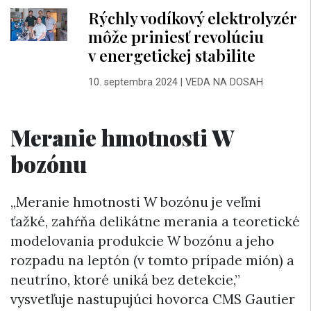
Rýchly vodíkový elektrolyzér
môže priniesť revolúciu
v energetickej stabilite
10. septembra 2024
|
VEDA NA DOSAH
Meranie hmotnosti W
bozónu
„Meranie hmotnosti W bozónu je veľmi
ťažké, zahŕňa delikátne merania a teoretické
modelovania produkcie W bozónu a jeho
rozpadu na leptón (v tomto prípade mión) a
neutríno, ktoré uniká bez detekcie,”
vysvetľuje nastupujúci hovorca CMS Gautier