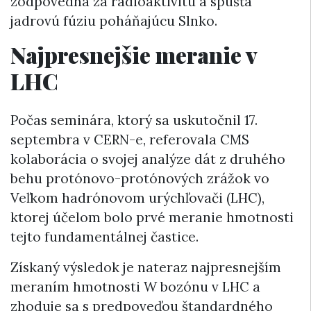
zodpovedná za rádioaktivitu a spúšťa
jadrovú fúziu poháňajúcu Slnko.
Najpresnejšie meranie v
LHC
Počas seminára, ktorý sa uskutočnil 17.
septembra v CERN-e, referovala CMS
kolaborácia o svojej analýze dát z druhého
behu protónovo-protónových zrážok vo
Veľkom hadrónovom urýchľovači (LHC),
ktorej účelom bolo prvé meranie hmotnosti
tejto fundamentálnej častice.
Získaný výsledok je nateraz najpresnejším
meraním hmotnosti W bozónu v LHC a
zhoduje sa s predpoveďou štandardného