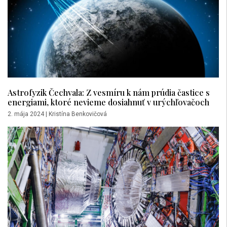
Astrofyzik Čechvala: Z vesmíru k nám prúdia častice s
energiami, ktoré nevieme dosiahnuť v urýchľovačoch
2. mája 2024
|
Kristína Benkovičová