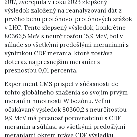
2017, zverejnila v roku 2023 zlepšený
výsledok založený na reanalyzovaní dát z
prvého behu protónovo-protónových zrážok
v LHC. Tento zlepšený výsledok, konkrétne
80366,5 MeV s neurčitosťou 15,9 MeV, bol v
súlade so všetkými predošlými meraniami s
výnimkou CDF merania, ktoré zostáva
doteraz najpresnejším meraním s
presnosťou 0,01 percenta.
Experiment CMS prispel v súčasnosti do
tohto globálneho snaženia so svojím prvým
meraním hmotnosti W bozónu. Veľmi
očakávaný výsledok 80360,2 s neurčitosťou
9,9 MeV má presnosť porovnateľnú s CDF
meraním a súhlasí so všetkými predošlými
meraniami okrem práve CDF výsledku.