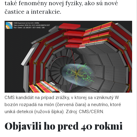
také fenomény novej fyziky, ako sú nové
častice a interakcie.
CMS kandidát na prípad zrážky, v ktorej sa vzniknutý W
bozón rozpadá na mión (červená čiara) a neutríno, ktoré
uniká detekcii (ružová šípka). Zdroj: CMS/CERN.
Objavili ho pred 40 rokmi