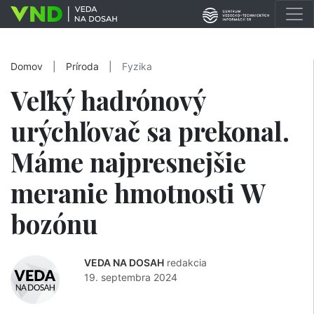
Domov
|
Príroda
|
Fyzika
Veľký hadrónový
urýchľovač sa prekonal.
Máme najpresnejšie
meranie hmotnosti W
bozónu
VEDA NA DOSAH
redakcia
19. septembra 2024