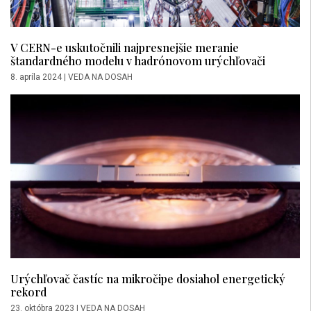
V CERN-e uskutočnili najpresnejšie meranie
štandardného modelu v hadrónovom urýchľovači
8. apríla 2024
|
VEDA NA DOSAH
Urýchľovač častíc na mikročipe dosiahol energetický
rekord
23. októbra 2023
|
VEDA NA DOSAH