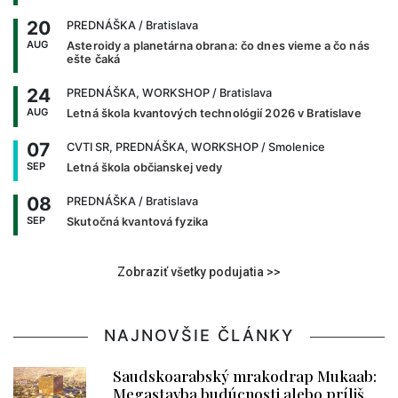
20
PREDNÁŠKA
/ Bratislava
AUG
Asteroidy a planetárna obrana: čo dnes vieme a čo nás
ešte čaká
24
PREDNÁŠKA, WORKSHOP
/ Bratislava
AUG
Letná škola kvantových technológií 2026 v Bratislave
07
CVTI SR, PREDNÁŠKA, WORKSHOP
/ Smolenice
SEP
Letná škola občianskej vedy
08
PREDNÁŠKA
/ Bratislava
SEP
Skutočná kvantová fyzika
Zobraziť všetky podujatia >>
NAJNOVŠIE ČLÁNKY
Saudskoarabský mrakodrap Mukaab:
Megastavba budúcnosti alebo príliš