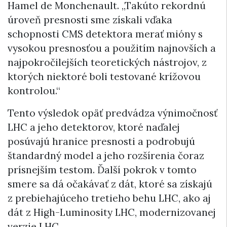
Hamel de Monchenault. „Takúto rekordnú
úroveň presnosti sme získali vďaka
schopnosti CMS detektora merať mióny s
vysokou presnosťou a použitím najnovších a
najpokročilejších teoretických nástrojov, z
ktorých niektoré boli testované krížovou
kontrolou.“
Tento výsledok opäť predvádza výnimočnosť
LHC a jeho detektorov, ktoré naďalej
posúvajú hranice presnosti a podrobujú
štandardný model a jeho rozšírenia čoraz
prísnejším testom. Ďalší pokrok v tomto
smere sa dá očakávať z dát, ktoré sa získajú
z prebiehajúceho tretieho behu LHC, ako aj
dát z High-Luminosity LHC, modernizovanej
verzie LHC.