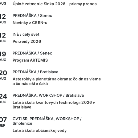
AUG
Úplné zatmenie Slnka 2026 – priamy prenos
12
PREDNÁŠKA
/ Senec
AUG
Novinky z CERN-u
12
INÉ
/ celý svet
AUG
Perzeidy 2026
19
PREDNÁŠKA
/ Senec
AUG
Program ARTEMIS
20
PREDNÁŠKA
/ Bratislava
AUG
Asteroidy a planetárna obrana: čo dnes vieme
a čo nás ešte čaká
24
PREDNÁŠKA, WORKSHOP
/ Bratislava
AUG
Letná škola kvantových technológií 2026 v
Bratislave
07
CVTI SR, PREDNÁŠKA, WORKSHOP
/
Smolenice
SEP
Letná škola občianskej vedy