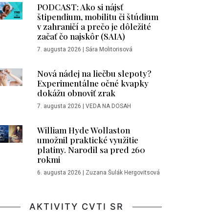
PODCAST: Ako si nájsť
štipendium, mobilitu či štúdium
v zahraničí a prečo je dôležité
začať čo najskôr (SAIA)
7. augusta 2026
|
Sára Molitorisová
Nová nádej na liečbu slepoty?
Experimentálne očné kvapky
dokážu obnoviť zrak
7. augusta 2026
|
VEDA NA DOSAH
William Hyde Wollaston
umožnil praktické využitie
platiny. Narodil sa pred 260
rokmi
6. augusta 2026
|
Zuzana Šulák Hergovitsová
AKTIVITY CVTI SR