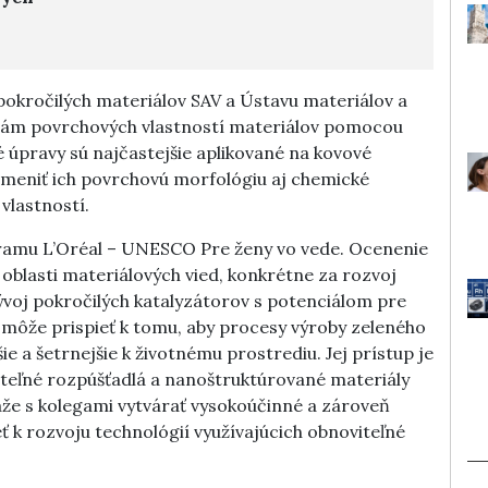
pokročilých materiálov SAV a Ústavu materiálov a
ciám povrchových vlastností materiálov pomocou
úpravy sú najčastejšie aplikované na kovové
meniť ich povrchovú morfológiu aj chemické
 vlastností.
gramu L’Oréal – UNESCO Pre ženy vo vede. Ocenenie
 oblasti materiálových vied, konkrétne za rozvoj
voj pokročilých katalyzátorov s potenciálom pre
 môže prispieť k tomu, aby procesy výroby zeleného
ie a šetrnejšie k životnému prostrediu. Jej prístup je
ateľné rozpúšťadlá a nanoštruktúrované materiály
že s kolegami vytvárať vysokoúčinné a zároveň
ť k rozvoju technológií využívajúcich obnoviteľné