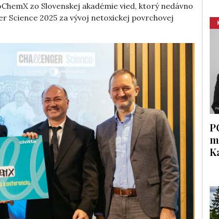
oChemX zo Slovenskej akadémie vied, ktorý nedávno
ger Science 2025 za vývoj netoxickej povrchovej
P
m
K