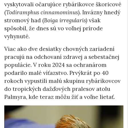
vyskytovali očarujúce rybárikovce škoricové
(
Todiramphus cinnamominus
). Invázny hnedý
stromový had (
Boiga irregularis)
však
spôsobil, že dnes sú vo voľnej prírode
vyhynuté.
Viac ako dve desiatky chovných zariadení
pracujú na odchovaní zdravej a sebestačnej
populácie. V roku 2024 sa ochranárom
podarilo malé víťazstvo. Prvýkrát po 40
rokoch vypustili malú skupinu rybárikovcov
do tropických dažďových pralesov atolu
Palmyra, kde teraz môžu žiť a voľne lietať.