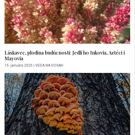
Láskavec, plodina budúcnosti: Jedli ho Inkovia, Aztéci i
Mayovia
15. januára 2025
|
VEDA NA DOSAH