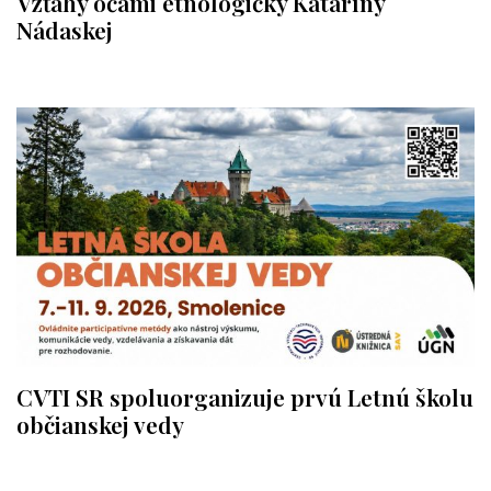
Vzťahy očami etnologičky Kataríny
Nádaskej
CVTI SR spoluorganizuje prvú Letnú školu
občianskej vedy