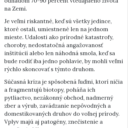
odhadom 70-90 percent vtedajšieho života
na Zemi.
Je veľmi riskantné, keď sú všetky jedince,
ktoré ostali, umiestnené len na jednom
mieste. Udalosti ako prírodné katastrofy,
choroby, nedostatočná angažovanosť
inštitúcií alebo len náhodná smola, keď sa
bude rodiť iba jedno pohlavie, by mohli veľmi
rýchlo skoncovať s týmto druhom.
Súčasná kríza je spôsobená ľuďmi, ktorí ničia
a fragmentujú biotopy, poháňa ich
pytliactvo, nezákonný obchod, nadmerný
zber a výrub, zavádzanie nepôvodných a
domestikovaných druhov do voľnej prírody.
Vplyv majú aj patogény, znečistenie a