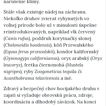
narušenie klímy.
Stále však existuje nádej na záchranu.
Niekoľko druhov zvierat vyhynutých vo
voľnej prírode bolo už v minulosti úspešne
reintrodukovaných, napríklad vlk červený
(
Canis rufus
), poddruh korytnačky slonej
(
Chelonoidis hoodensis
), kôň Przewalského
(
Equus ferus przewalskii
), kondor kalifornský
(
Gymnogyps californianus
), oryx arabský (
Oryx
leucoryx
), fretka čiernonohá (
Mustela
nigripes
), ryby
Zoogoneticus tequila
či
Acanthobrama telavivensis
a iné.
Zdravý a bezpečný chov hocijakého druhu v
zajatí si vyžaduje obrovskú prácu, zdroje,
koordináciu a dlhodobý záväzok. Na konci