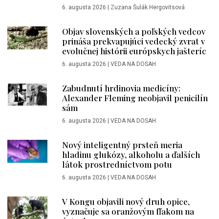
6. augusta 2026
|
Zuzana Šulák Hergovitsová
Objav slovenských a poľských vedcov
prináša prekvapujúci vedecký zvrat v
evolučnej histórii európskych jašteríc
6. augusta 2026
|
VEDA NA DOSAH
Zabudnutí hrdinovia medicíny:
Alexander Fleming neobjavil penicilín
sám
6. augusta 2026
|
VEDA NA DOSAH
Nový inteligentný prsteň meria
hladinu glukózy, alkoholu a ďalších
látok prostredníctvom potu
6. augusta 2026
|
VEDA NA DOSAH
V Kongu objavili nový druh opice,
vyznačuje sa oranžovým fľakom na