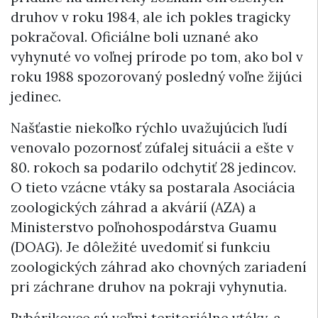
druhov v roku 1984, ale ich pokles tragicky
pokračoval. Oficiálne boli uznané ako
vyhynuté vo voľnej prírode po tom, ako bol v
roku 1988 spozorovaný posledný voľne žijúci
jedinec.
Našťastie niekoľko rýchlo uvažujúcich ľudí
venovalo pozornosť zúfalej situácii a ešte v
80. rokoch sa podarilo odchytiť 28 jedincov.
O tieto vzácne vtáky sa postarala Asociácia
zoologických záhrad a akvárií (AZA) a
Ministerstvo poľnohospodárstva Guamu
(DOAG). Je dôležité uvedomiť si funkciu
zoologických záhrad ako chovných zariadení
pri záchrane druhov na pokraji vyhynutia.
Rybárikovce sú veľmi teritoriálne vtáky, a