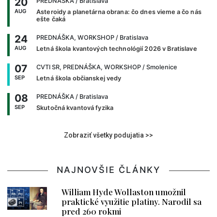
20
PREDNÁŠKA
/ Bratislava
AUG
Asteroidy a planetárna obrana: čo dnes vieme a čo nás
ešte čaká
24
PREDNÁŠKA, WORKSHOP
/ Bratislava
AUG
Letná škola kvantových technológií 2026 v Bratislave
07
CVTI SR, PREDNÁŠKA, WORKSHOP
/ Smolenice
SEP
Letná škola občianskej vedy
08
PREDNÁŠKA
/ Bratislava
SEP
Skutočná kvantová fyzika
Zobraziť všetky podujatia >>
NAJNOVŠIE ČLÁNKY
William Hyde Wollaston umožnil
praktické využitie platiny. Narodil sa
pred 260 rokmi