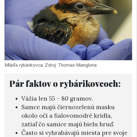
Mláďa rybárikovca. Zdroj: Thomas Manglona
Pár faktov o rybárikovcoch:
Vážia len 55 – 80 gramov.
Samce majú čiernozelenú masku
okolo očí a fialovomodré krídla,
zatiaľ čo samice majú bielu hruď.
Často si vyhrabávajú miesta pre svoje