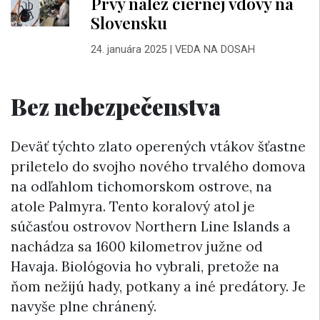
Prvý nález čiernej vdovy na
Slovensku
24. januára 2025
|
VEDA NA DOSAH
Bez nebezpečenstva
Deväť týchto zlato operených vtákov šťastne
priletelo do svojho nového trvalého domova
na odľahlom tichomorskom ostrove, na
atole Palmyra. Tento koralový atol je
súčasťou ostrovov Northern Line Islands a
nachádza sa 1600 kilometrov južne od
Havaja. Biológovia ho vybrali, pretože na
ňom nežijú hady, potkany a iné predátory. Je
navyše plne chránený.