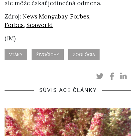
ale môže čakať jedinečná odmena.
Zdroj:
News Mongabay
,
Forbes
,
Forbes
,
Seaworld
(JM)
VTÁKY
ŽIVOČÍCHY
ZOOLÓGIA
SÚVISIACE ČLÁNKY