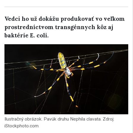
Vedci ho už dokážu produkovať vo veľkom
prostredníctvom transgénnych kôz aj
baktérie E. coli.
Ilustračný obrázok. Pavúk druhu Nephila clavata. Zdroj:
iStockphoto.com