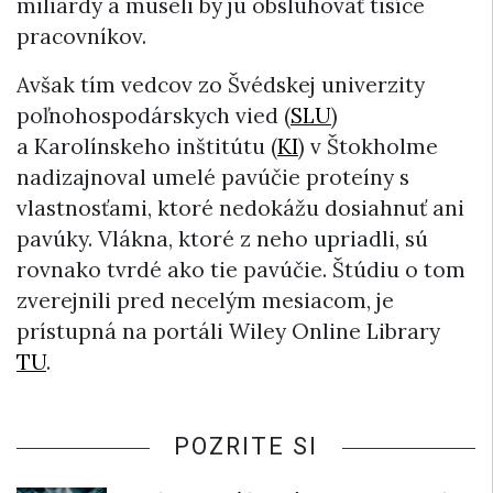
miliardy a museli by ju obsluhovať tisíce
pracovníkov.
Avšak tím vedcov zo Švédskej univerzity
poľnohospodárskych vied (
SLU
)
a Karolínskeho inštitútu (
KI
) v Štokholme
nadizajnoval umelé pavúčie proteíny s
vlastnosťami, ktoré nedokážu dosiahnuť ani
pavúky. Vlákna, ktoré z neho upriadli, sú
rovnako tvrdé ako tie pavúčie. Štúdiu o tom
zverejnili pred necelým mesiacom, je
prístupná na portáli Wiley Online Library
TU
.
POZRITE SI