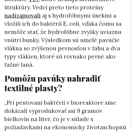
štruktúry. Vedci preto tieto proteíny
nadizajnovali
aj s hydrofóbnymi úsekmi a
vložili ich do baktérií E. coli, vďaka čomu sa
nemôže stať, že hydrofóbne zvyšky uviaznu
vnútri bunky. Výsledkom sú umelé pavúčie
vlákna so zvýšenou pevnosťou v ťahu a dva
typy vlákien, ktoré sú rovnako pevné ako
ťažné laná.
Pomôžu pavúky nahradiť
textilné plasty?
„Pri pestovaní baktérií v bioreaktore sme
dokázali vyprodukovať asi 9 gramov
bielkovín na liter, čo je v súlade s
požiadavkami na ekonomicky životaschopnú