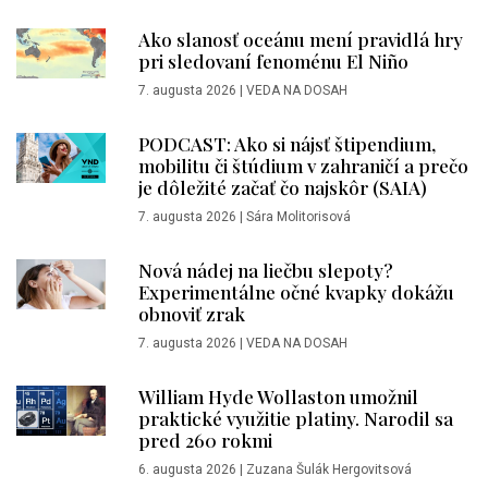
Ako slanosť oceánu mení pravidlá hry
pri sledovaní fenoménu El Niño
7. augusta 2026
|
VEDA NA DOSAH
PODCAST: Ako si nájsť štipendium,
mobilitu či štúdium v zahraničí a prečo
je dôležité začať čo najskôr (SAIA)
7. augusta 2026
|
Sára Molitorisová
Nová nádej na liečbu slepoty?
Experimentálne očné kvapky dokážu
obnoviť zrak
7. augusta 2026
|
VEDA NA DOSAH
William Hyde Wollaston umožnil
praktické využitie platiny. Narodil sa
pred 260 rokmi
6. augusta 2026
|
Zuzana Šulák Hergovitsová