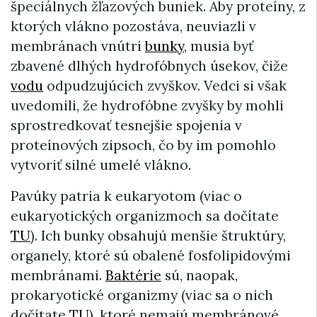
špeciálnych žľazových buniek. Aby proteíny, z
ktorých vlákno pozostáva, neuviazli v
membránach vnútri
bunky
, musia byť
zbavené dlhých hydrofóbnych úsekov, čiže
vodu
odpudzujúcich zvyškov. Vedci si však
uvedomili, že hydrofóbne zvyšky by mohli
sprostredkovať tesnejšie spojenia v
proteínových zipsoch, čo by im pomohlo
vytvoriť silné umelé vlákno.
Pavúky patria k eukaryotom (viac o
eukaryotických organizmoch sa dočítate
TU
). Ich bunky obsahujú menšie štruktúry,
organely, ktoré sú obalené fosfolipidovými
membránami.
Baktérie
sú, naopak,
prokaryotické organizmy (viac sa o nich
dočítate
TU
), ktoré nemajú membránové