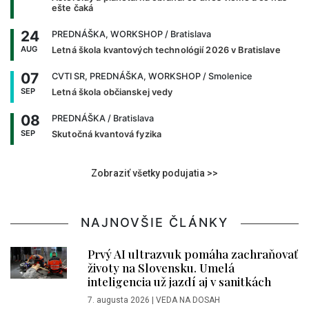
ešte čaká
24
PREDNÁŠKA, WORKSHOP
/ Bratislava
AUG
Letná škola kvantových technológií 2026 v Bratislave
07
CVTI SR, PREDNÁŠKA, WORKSHOP
/ Smolenice
SEP
Letná škola občianskej vedy
08
PREDNÁŠKA
/ Bratislava
SEP
Skutočná kvantová fyzika
Zobraziť všetky podujatia >>
NAJNOVŠIE ČLÁNKY
Prvý AI ultrazvuk pomáha zachraňovať
životy na Slovensku. Umelá
inteligencia už jazdí aj v sanitkách
7. augusta 2026
|
VEDA NA DOSAH