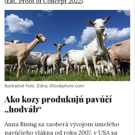
(
ERC Proof of Concept 2022
).
Ilustračné foto. Zdroj: iStockphoto.com
Ako kozy produkujú pavúčí
„hodváb“
Anna Rising sa zaoberá vývojom umelého
pavúčieho vlákna od roku 2007, v USA sa