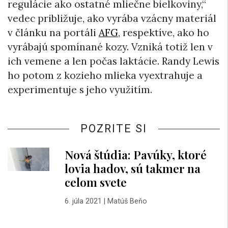
regulácie ako ostatné mliečne bielkoviny,“
vedec približuje, ako vyrába vzácny materiál
v článku na portáli
AFG
, respektíve, ako ho
vyrábajú spomínané kozy. Vzniká totiž len v
ich vemene a len počas laktácie. Randy Lewis
ho potom z kozieho mlieka vyextrahuje a
experimentuje s jeho využitím.
POZRITE SI
Nová štúdia: Pavúky, ktoré
lovia hadov, sú takmer na
celom svete
6. júla 2021
|
Matúš Beňo