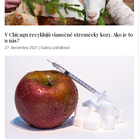
V Chicagu recyklujú vianočné stromčeky kozy. Ako je to
u nás?
27. decembra 2021
|
Galina Lišháková