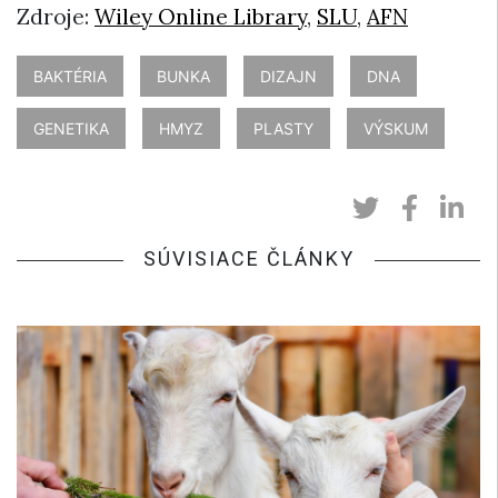
Zdroje:
Wiley Online Library
,
SLU
,
AFN
BAKTÉRIA
BUNKA
DIZAJN
DNA
GENETIKA
HMYZ
PLASTY
VÝSKUM
SÚVISIACE ČLÁNKY