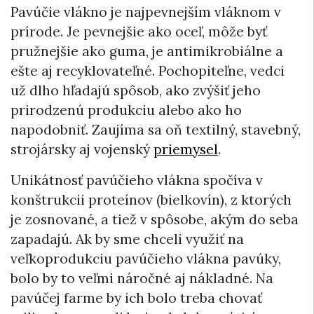
Pavúčie vlákno je najpevnejším vláknom v
prírode. Je pevnejšie ako oceľ, môže byť
pružnejšie ako guma, je antimikrobiálne a
ešte aj recyklovateľné. Pochopiteľne, vedci
už dlho hľadajú spôsob, ako zvýšiť jeho
prirodzenú produkciu alebo ako ho
napodobniť. Zaujíma sa oň textilný, stavebný,
strojársky aj vojenský
priemysel
.
Unikátnosť pavúčieho vlákna spočíva v
konštrukcii proteínov (bielkovín), z ktorých
je zosnované, a tiež v spôsobe, akým do seba
zapadajú. Ak by sme chceli využiť na
veľkoprodukciu pavúčieho vlákna pavúky,
bolo by to veľmi náročné aj nákladné. Na
pavúčej farme by ich bolo treba chovať