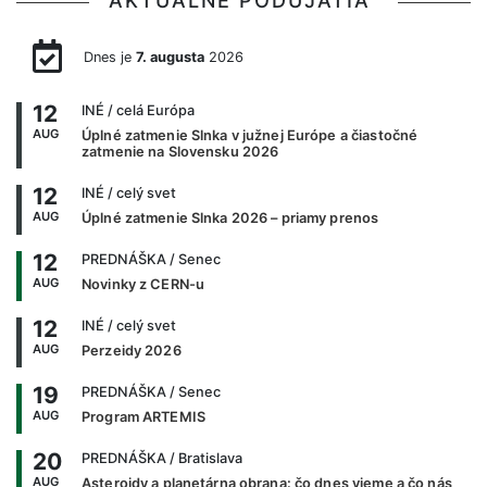
AKTUÁLNE PODUJATIA
Dnes je
7. augusta
2026
12
INÉ
/ celá Európa
AUG
Úplné zatmenie Slnka v južnej Európe a čiastočné
zatmenie na Slovensku 2026
12
INÉ
/ celý svet
AUG
Úplné zatmenie Slnka 2026 – priamy prenos
12
PREDNÁŠKA
/ Senec
AUG
Novinky z CERN-u
12
INÉ
/ celý svet
AUG
Perzeidy 2026
19
PREDNÁŠKA
/ Senec
AUG
Program ARTEMIS
20
PREDNÁŠKA
/ Bratislava
AUG
Asteroidy a planetárna obrana: čo dnes vieme a čo nás