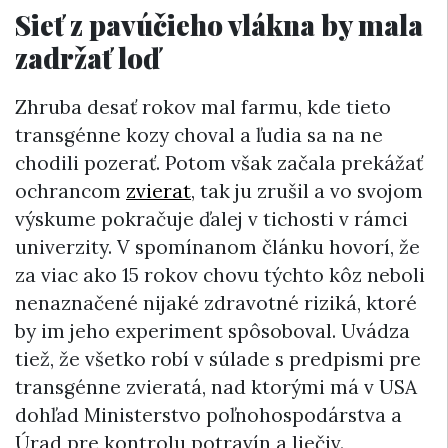
Sieť z pavúčieho vlákna by mala
zadržať loď
Zhruba desať rokov mal farmu, kde tieto
transgénne kozy choval a ľudia sa na ne
chodili pozerať. Potom však začala prekážať
ochrancom
zvierat
, tak ju zrušil a vo svojom
výskume pokračuje ďalej v tichosti v rámci
univerzity. V spomínanom článku hovorí, že
za viac ako 15 rokov chovu týchto kôz neboli
nenaznačené nijaké zdravotné riziká, ktoré
by im jeho experiment spôsoboval. Uvádza
tiež, že všetko robí v súlade s predpismi pre
transgénne zvieratá, nad ktorými má v USA
dohľad Ministerstvo poľnohospodárstva a
Úrad pre kontrolu potravín a liečiv.