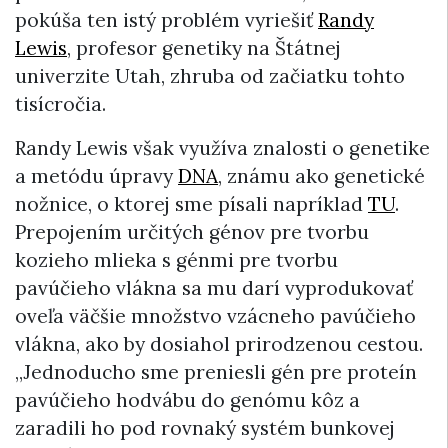
pokúša ten istý problém vyriešiť
Randy
Lewis
, profesor genetiky na Štátnej
univerzite Utah, zhruba od začiatku tohto
tisícročia.
Randy Lewis však využíva znalosti o genetike
a metódu úpravy
DNA
, známu ako genetické
nožnice, o ktorej sme písali napríklad
TU
.
Prepojením určitých génov pre tvorbu
kozieho mlieka s génmi pre tvorbu
pavúčieho vlákna sa mu darí vyprodukovať
oveľa väčšie množstvo vzácneho pavúčieho
vlákna, ako by dosiahol prirodzenou cestou.
„Jednoducho sme preniesli gén pre proteín
pavúčieho hodvábu do genómu kôz a
zaradili ho pod rovnaký systém bunkovej