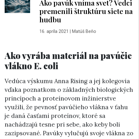
Ako pavúk vníma svet? Vedci
premenili štruktúru siete na
hudbu
16. apríla 2021
|
Matúš Beňo
Ako vyrába materiál na pavúčie
vlákno E. coli
Vedúca výskumu Anna Rising a jej kolegovia
vďaka poznatkom o základných biologických
princípoch a proteínovom inžinierstve
využili, že pevnosť pavúčieho vlákna v ťahu
je daná časťami proteínov, ktoré sa
nachádzajú tesne pri sebe, ako keby boli
zazipsované. Pavúky vylučujú svoje vlákna zo