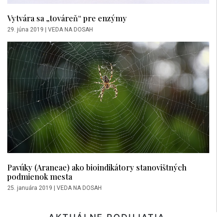
Vytvára sa „továreň“ pre enzýmy
29. júna 2019
|
VEDA NA DOSAH
Pavúky (Araneae) ako bioindikátory stanovištných
podmienok mesta
25. januára 2019
|
VEDA NA DOSAH