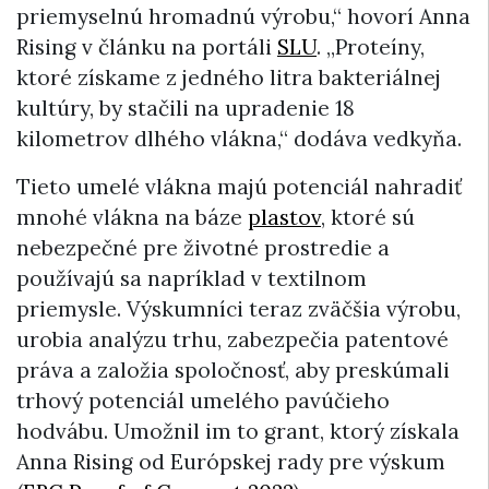
priemyselnú hromadnú výrobu,“ hovorí Anna
Rising v článku na portáli
SLU
. „Proteíny,
ktoré získame z jedného litra bakteriálnej
kultúry, by stačili na upradenie 18
kilometrov dlhého vlákna,“ dodáva vedkyňa.
Tieto umelé vlákna majú potenciál nahradiť
mnohé vlákna na báze
plastov
, ktoré sú
nebezpečné pre životné prostredie a
používajú sa napríklad v textilnom
priemysle. Výskumníci teraz zväčšia výrobu,
urobia analýzu trhu, zabezpečia patentové
práva a založia spoločnosť, aby preskúmali
trhový potenciál umelého pavúčieho
hodvábu. Umožnil im to grant, ktorý získala
Anna Rising od Európskej rady pre výskum