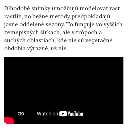
Dlhodobé snímky umožňujú modelovať rast
rastlín, no bežné metódy predpokladajú
jasne oddelené sezóny. To funguje vo vyšších
zemepisných šírkach, ale v trópoch a
suchých oblastiach, kde nie sú vegetačné
obdobia výrazné, už nie.