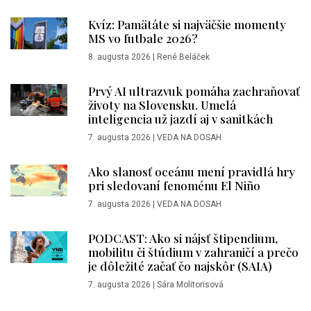
Kvíz: Pamätáte si najväčšie momenty
MS vo futbale 2026?
8. augusta 2026
|
René Beláček
Prvý AI ultrazvuk pomáha zachraňovať
životy na Slovensku. Umelá
inteligencia už jazdí aj v sanitkách
7. augusta 2026
|
VEDA NA DOSAH
Ako slanosť oceánu mení pravidlá hry
pri sledovaní fenoménu El Niño
7. augusta 2026
|
VEDA NA DOSAH
PODCAST: Ako si nájsť štipendium,
mobilitu či štúdium v zahraničí a prečo
je dôležité začať čo najskôr (SAIA)
7. augusta 2026
|
Sára Molitorisová