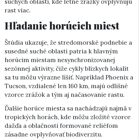
suchých oblastí, kde letné zrážky ovplyvňujú
rast viac.
Hľadanie horúcich miest
Štúdia ukazuje, že stredomorské podnebie a
susedné suché oblasti patria k hlavným
horúcim miestam nesynchronizovanej
sezónnej aktivity, čiže cykly blízkych lokalít
sa tu môžu výrazne líšiť. Napríklad Phoenix a
Tucson, vzdialené len 160 km, majú odlišné
vzorce zrážok a tým aj načasovanie rastu.
Ďalšie horúce miesta sa nachádzajú najmä v
tropických horách, kde môžu zložité vzorce
dažďa a oblačnosti formované reliéfom
zásadne ovplyvňovať biodiverzitu.