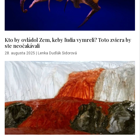
Kto by ovládol Zem, keby ľudia vymreli? Toto zviera by
ste neočakávali
28. augusta 2025
|
Lenka Dudlák Sidorová