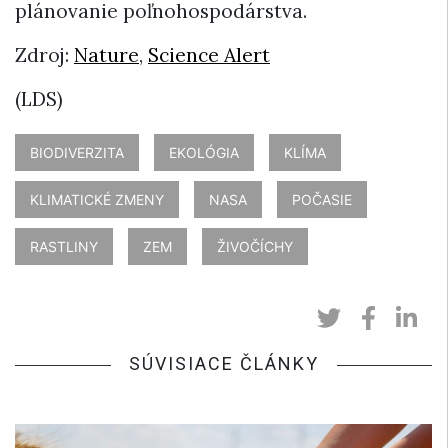
plánovanie poľnohospodárstva.
Zdroj:
Nature
,
Science Alert
(LDS)
BIODIVERZITA
EKOLÓGIA
KLÍMA
KLIMATICKÉ ZMENY
NASA
POČASIE
RASTLINY
ZEM
ŽIVOČÍCHY
SÚVISIACE ČLÁNKY