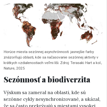
Horúce miesta sezónnej asynchrónnosti: jasnejšie farby
znázorňujú oblasti, kde sa načasovanie sezónnej aktivity v
krátkych vzdialenostiach veľmi líši. Zdroj: Terasaki Hart a kol.,
Nature, 2025
Sezónnosť a biodiverzita
Výskum sa zameral na oblasti, kde sú
sezónne cykly nesynchronizované, a ukázal,
že sa často prekrývajú s miestami vysokej