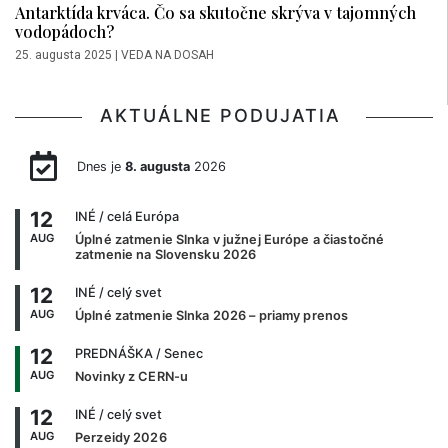
Antarktída krváca. Čo sa skutočne skrýva v tajomných
vodopádoch?
25. augusta 2025
|
VEDA NA DOSAH
AKTUÁLNE PODUJATIA
Dnes je
8. augusta
2026
12
INÉ
/ celá Európa
AUG
Úplné zatmenie Slnka v južnej Európe a čiastočné
zatmenie na Slovensku 2026
12
INÉ
/ celý svet
AUG
Úplné zatmenie Slnka 2026 – priamy prenos
12
PREDNÁŠKA
/ Senec
AUG
Novinky z CERN-u
12
INÉ
/ celý svet
AUG
Perzeidy 2026