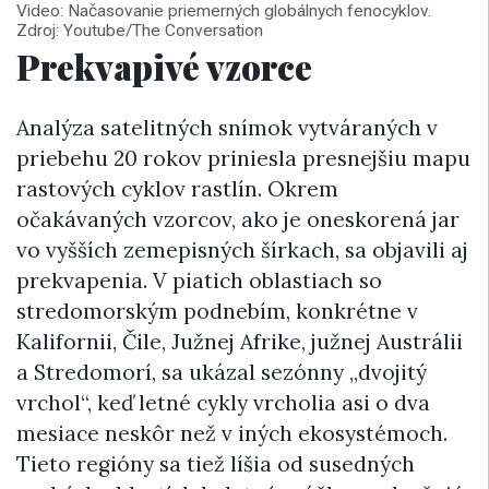
Video: Načasovanie priemerných globálnych fenocyklov.
Zdroj: Youtube/The Conversation
Prekvapivé vzorce
Analýza satelitných snímok vytváraných v
priebehu 20 rokov priniesla presnejšiu mapu
rastových cyklov rastlín. Okrem
očakávaných vzorcov, ako je oneskorená jar
vo vyšších zemepisných šírkach, sa objavili aj
prekvapenia. V piatich oblastiach so
stredomorským podnebím, konkrétne v
Kalifornii, Čile, Južnej Afrike, južnej Austrálii
a Stredomorí, sa ukázal sezónny „dvojitý
vrchol“, keď letné cykly vrcholia asi o dva
mesiace neskôr než v iných ekosystémoch.
Tieto regióny sa tiež líšia od susedných