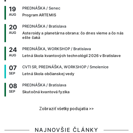
19
PREDNÁŠKA
/ Senec
AUG
Program ARTEMIS
20
PREDNÁŠKA
/ Bratislava
AUG
Asteroidy a planetárna obrana: čo dnes vieme a čo nás
ešte čaká
24
PREDNÁŠKA, WORKSHOP
/ Bratislava
AUG
Letná škola kvantových technológií 2026 v Bratislave
07
CVTI SR, PREDNÁŠKA, WORKSHOP
/ Smolenice
SEP
Letná škola občianskej vedy
08
PREDNÁŠKA
/ Bratislava
SEP
Skutočná kvantová fyzika
Zobraziť všetky podujatia >>
NAJNOVŠIE ČLÁNKY