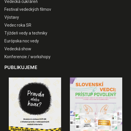
Vedecká cukráreň
Festival vedeckých filmov
Výstavy
Vedec roka SR
Týždeň vedy a techniky
Európska noc vedy
Vedecká show
Konferencie / workshopy
PUBLIKUJEME