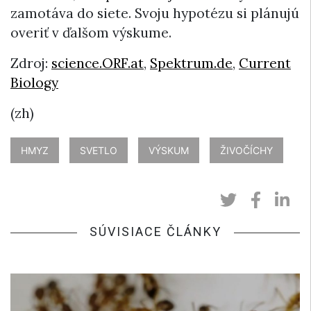
zamotáva do siete. Svoju hypotézu si plánujú
overiť v ďalšom výskume.
Zdroj:
science.ORF.at
,
Spektrum.de
,
Current
Biology
(zh)
HMYZ
SVETLO
VÝSKUM
ŽIVOČÍCHY
SÚVISIACE ČLÁNKY