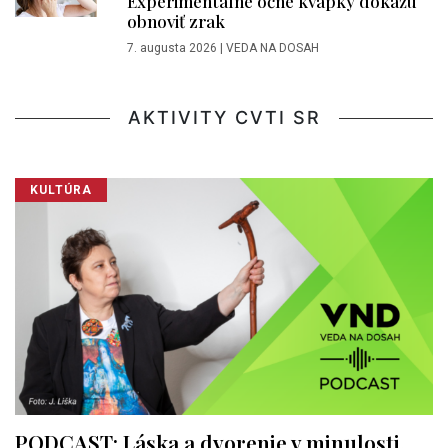
Experimentálne očné kvapky dokážu
obnoviť zrak
7. augusta 2026
|
VEDA NA DOSAH
AKTIVITY CVTI SR
KULTÚRA
PODCAST: Láska a dvorenie v minulosti.