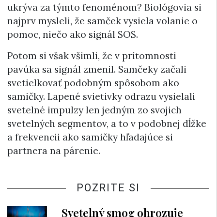
ukrýva za týmto fenoménom? Biológovia si
najprv mysleli, že samček vysiela volanie o
pomoc, niečo ako signál SOS.
Potom si však všimli, že v prítomnosti
pavúka sa signál zmenil. Samčeky začali
svetielkovať podobným spôsobom ako
samičky. Lapené svietivky odrazu vysielali
svetelné impulzy len jedným zo svojich
svetelných segmentov, a to v podobnej dĺžke
a frekvencii ako samičky hľadajúce si
partnera na párenie.
POZRITE SI
Svetelný smog ohrozuje