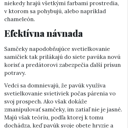
niekedy hrajú všetkými farbami prostredia,
v ktorom sa pohybujú, alebo napríklad
chameleón.
Efektívna návnada
Samčeky napodobňujúce svetielkovanie
samičiek tak prilákajú do siete pavúka novú
korisť a predátorovi zabezpečia ďalší prísun
potravy.
Vedci sa domnievajú, že pavúk využíva
svetielkovanie svietiviek počas párenia vo
svoj prospech. Ako však dokáže
zmanipulovať samčeky, im zatiaľ nie je jasné.
Majú však teóriu, podľa ktorej k tomu
dochádza, keď pavúk svoje obete hryzie a