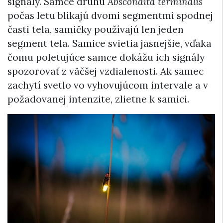
signály. Samce druhu
Abscondita terminalis
počas letu blikajú dvomi segmentmi spodnej
časti tela, samičky používajú len jeden
segment tela. Samice svietia jasnejšie, vďaka
čomu poletujúce samce dokážu ich signály
spozorovať z väčšej vzdialenosti. Ak samec
zachytí svetlo vo vyhovujúcom intervale a v
požadovanej intenzite, zlietne k samici.