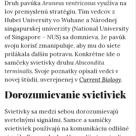
Druh pavúka
Araneus ventricosus
využíva na
lov premyslenú stratégiu. Tím vedcov z
Hubei University vo Wuhane a Národnej
singapurskej univerzity (National University
of Singapore – NUS) sa domnieva, že pavúk
svoju korisť zmanipuluje, aby mu do siete
prilákala ďalšiu potravu. Konkrétne ide o
samčeky svietivky druhu
Abscondita
terminalis
. Svoje poznatky opísali vedci v
novej štúdii, uverejnenej v
Current Biology
.
Dorozumievanie svietiviek
Svietivky sa medzi sebou dorozumievajú
svetelnými signálmi. Samce a samičky
svietiviek používajú na komunikáciu odlišné