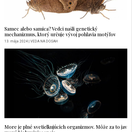
Samec alebo samica? Vedci našli genetický
mechanizmus, ktorý určuje vývoj pohlavia motýľov
13. mája 2024
|
VEDA NA DOSAH
More je plné svetielkujúcich organizmov. Môže za to jav