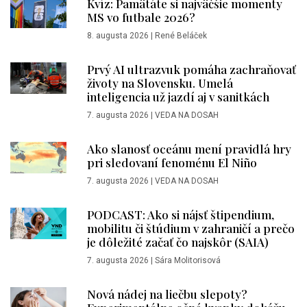
Kvíz: Pamätáte si najväčšie momenty
MS vo futbale 2026?
8. augusta 2026
|
René Beláček
Prvý AI ultrazvuk pomáha zachraňovať
životy na Slovensku. Umelá
inteligencia už jazdí aj v sanitkách
7. augusta 2026
|
VEDA NA DOSAH
Ako slanosť oceánu mení pravidlá hry
pri sledovaní fenoménu El Niño
7. augusta 2026
|
VEDA NA DOSAH
PODCAST: Ako si nájsť štipendium,
mobilitu či štúdium v zahraničí a prečo
je dôležité začať čo najskôr (SAIA)
7. augusta 2026
|
Sára Molitorisová
Nová nádej na liečbu slepoty?