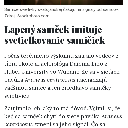
Samice svietivky svätojánskej čakajú na signály od samcov.
Zdroj: iStockphoto.com
Lapený samček imituje
svetielkovanie samičiek
Počas terénneho výskumu zaujalo vedcov z
tímu okolo arachnológa Daiqina Liho z
Hubei University vo Wuhane, že sa v sieťach
pavúka
Araneus ventricosus
nachádzajú
väčšinou samce a len zriedkavo samičky
svietiviek.
Zaujímalo ich, aký to má dôvod. Všimli si, že
keď sa samček chytí do siete pavúka
Araneus
ventricosus
, zmení sa jeho signál. Čo sa