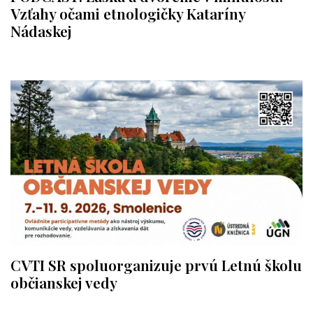
Vzťahy očami etnologičky Kataríny
Nádaskej
CVTI SR spoluorganizuje prvú Letnú školu
občianskej vedy