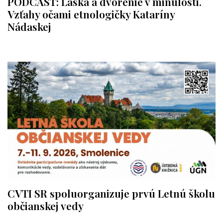
PODCAST: Láska a dvorenie v minulosti.
Vzťahy očami etnologičky Kataríny
Nádaskej
CVTI SR spoluorganizuje prvú Letnú školu
občianskej vedy