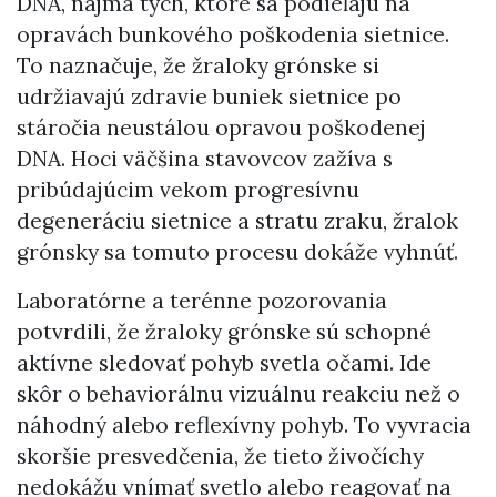
DNA, najmä tých, ktoré sa podieľajú na
opravách bunkového poškodenia sietnice.
To naznačuje, že žraloky grónske si
udržiavajú zdravie buniek sietnice po
stáročia neustálou opravou poškodenej
DNA. Hoci väčšina stavovcov zažíva s
pribúdajúcim vekom progresívnu
degeneráciu sietnice a stratu zraku, žralok
grónsky sa tomuto procesu dokáže vyhnúť.
Laboratórne a terénne pozorovania
potvrdili, že žraloky grónske sú schopné
aktívne sledovať pohyb svetla očami. Ide
skôr o behaviorálnu vizuálnu reakciu než o
náhodný alebo reflexívny pohyb. To vyvracia
skoršie presvedčenia, že tieto živočíchy
nedokážu vnímať svetlo alebo reagovať na