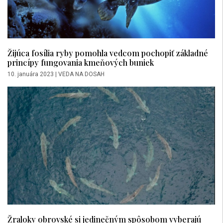
Žijúca fosília ryby pomohla vedcom pochopiť základné
princípy fungovania kmeňových buniek
10. januára 2023
|
VEDA NA DOSAH
Žraloky obrovské si jedinečným spôsobom vyberajú