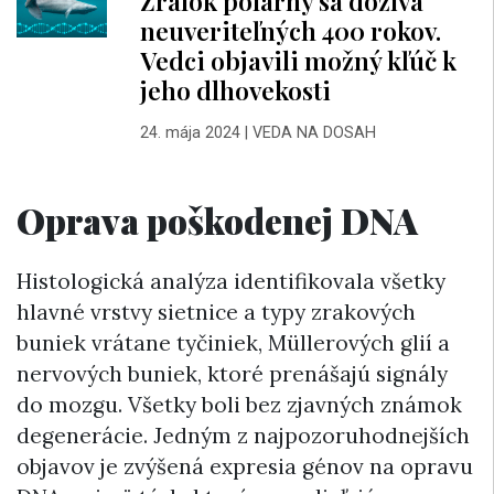
Žralok polárny sa dožíva
neuveriteľných 400 rokov.
Vedci objavili možný kľúč k
jeho dlhovekosti
24. mája 2024
|
VEDA NA DOSAH
Oprava poškodenej DNA
Histologická analýza identifikovala všetky
hlavné vrstvy sietnice a typy zrakových
buniek vrátane tyčiniek, Müllerových glií a
nervových buniek, ktoré prenášajú signály
do mozgu. Všetky boli bez zjavných známok
degenerácie. Jedným z najpozoruhodnejších
objavov je zvýšená expresia génov na opravu