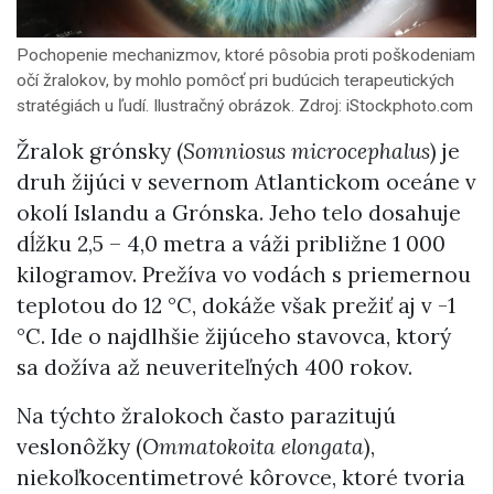
Pochopenie mechanizmov, ktoré pôsobia proti poškodeniam
očí žralokov, by mohlo pomôcť pri budúcich terapeutických
stratégiách u ľudí. Ilustračný obrázok. Zdroj: iStockphoto.com
Žralok grónsky (
Somniosus microcephalus
) je
druh žijúci v severnom Atlantickom oceáne v
okolí Islandu a Grónska. Jeho telo dosahuje
dĺžku 2,5 – 4,0 metra a váži približne 1 000
kilogramov. Prežíva vo vodách s priemernou
teplotou do 12 °C, dokáže však prežiť aj v -1
°C. Ide o najdlhšie žijúceho stavovca, ktorý
sa dožíva až neuveriteľných 400 rokov.
Na týchto žralokoch často parazitujú
veslonôžky (
Ommatokoita elongata
),
niekoľkocentimetrové kôrovce, ktoré tvoria