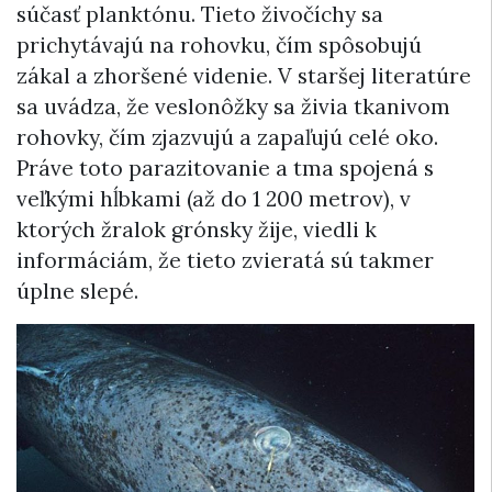
súčasť planktónu. Tieto živočíchy sa
prichytávajú na rohovku, čím spôsobujú
zákal a zhoršené videnie. V staršej literatúre
sa uvádza, že veslonôžky sa živia tkanivom
rohovky, čím zjazvujú a zapaľujú celé oko.
Práve toto parazitovanie a tma spojená s
veľkými hĺbkami (až do 1 200 metrov), v
ktorých žralok grónsky žije, viedli k
informáciám, že tieto zvieratá sú takmer
úplne slepé.