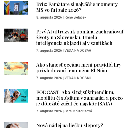
Kvíz: Pamätáte si najväčšie momenty
MS vo futbale 2026?
8. augusta 2026
|
René Beláček
Prvý AI ultrazvuk pomáha zachraňovať
životy na Slovensku. Umelá
inteligencia už jazdí aj v sanitkách
7. augusta 2026
|
VEDA NA DOSAH
Ako slanosť oceánu mení pravidlá hry
pri sledovaní fenoménu El Niño
7. augusta 2026
|
VEDA NA DOSAH
PODCAST: Ako si nájsť štipendium,
mobilitu či štúdium v zahraničí a prečo
je dôležité začať čo najskôr (SAIA)
7. augusta 2026
|
Sára Molitorisová
Nová nádej na liečbu slepoty?