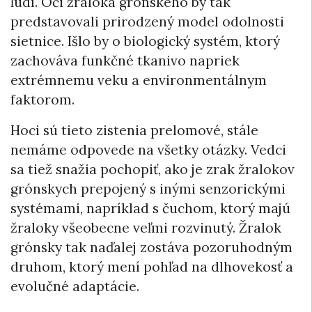
ľudí. Oči žraloka grónskeho by tak
predstavovali prirodzený model odolnosti
sietnice. Išlo by o biologický systém, ktorý
zachováva funkčné tkanivo napriek
extrémnemu veku a environmentálnym
faktorom.
Hoci sú tieto zistenia prelomové, stále
nemáme odpovede na všetky otázky. Vedci
sa tiež snažia pochopiť, ako je zrak žralokov
grónskych prepojený s inými senzorickými
systémami, napríklad s čuchom, ktorý majú
žraloky všeobecne veľmi rozvinutý. Žralok
grónsky tak naďalej zostáva pozoruhodným
druhom, ktorý mení pohľad na dlhovekosť a
evolučné adaptácie.