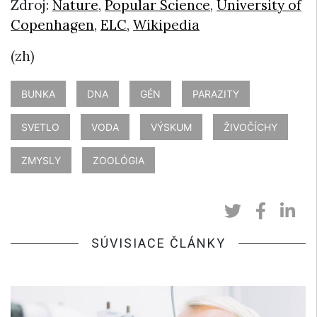
Zdroj:
Nature
,
Popular Science
,
University of
Copenhagen
,
ELC
,
Wikipedia
(zh)
BUNKA
DNA
GÉN
PARAZITY
SVETLO
VODA
VÝSKUM
ŽIVOČÍCHY
ZMYSLY
ZOOLÓGIA
SÚVISIACE ČLÁNKY