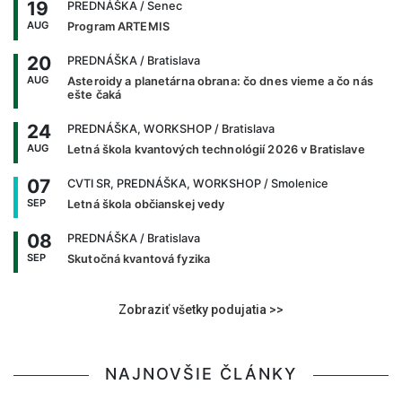
19
PREDNÁŠKA
/ Senec
AUG
Program ARTEMIS
20
PREDNÁŠKA
/ Bratislava
AUG
Asteroidy a planetárna obrana: čo dnes vieme a čo nás
ešte čaká
24
PREDNÁŠKA, WORKSHOP
/ Bratislava
AUG
Letná škola kvantových technológií 2026 v Bratislave
07
CVTI SR, PREDNÁŠKA, WORKSHOP
/ Smolenice
SEP
Letná škola občianskej vedy
08
PREDNÁŠKA
/ Bratislava
SEP
Skutočná kvantová fyzika
Zobraziť všetky podujatia >>
NAJNOVŠIE ČLÁNKY