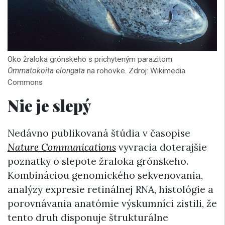
Oko žraloka grónskeho s prichyteným parazitom
Ommatokoita elongata
na rohovke. Zdroj: Wikimedia
Commons
Nie je slepý
Nedávno publikovaná štúdia v časopise
Nature Communications
vyvracia doterajšie
poznatky o slepote žraloka grónskeho.
Kombináciou genomického sekvenovania,
analýzy expresie retinálnej RNA, histológie a
porovnávania anatómie výskumníci zistili, že
tento druh disponuje štrukturálne