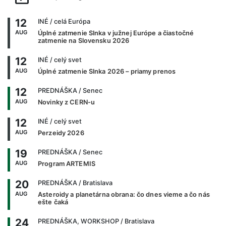
12
INÉ
/ celá Európa
AUG
Úplné zatmenie Slnka v južnej Európe a čiastočné
zatmenie na Slovensku 2026
12
INÉ
/ celý svet
AUG
Úplné zatmenie Slnka 2026 – priamy prenos
12
PREDNÁŠKA
/ Senec
AUG
Novinky z CERN-u
12
INÉ
/ celý svet
AUG
Perzeidy 2026
19
PREDNÁŠKA
/ Senec
AUG
Program ARTEMIS
20
PREDNÁŠKA
/ Bratislava
AUG
Asteroidy a planetárna obrana: čo dnes vieme a čo nás
ešte čaká
24
PREDNÁŠKA, WORKSHOP
/ Bratislava