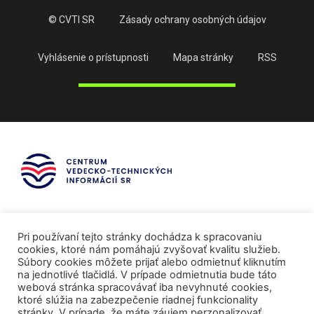
© CVTI SR
Zásady ochrany osobných údajov
Vyhlásenie o prístupnosti
Mapa stránky
RSS
Pri používaní tejto stránky dochádza k spracovaniu
cookies, ktoré nám pomáhajú zvyšovať kvalitu služieb.
Súbory cookies môžete prijať alebo odmietnuť kliknutím
na jednotlivé tlačidlá. V prípade odmietnutia bude táto
webová stránka spracovávať iba nevyhnuté cookies,
ktoré slúžia na zabezpečenie riadnej funkcionality
stránky. V prípade, že máte záujem perzonalizovať