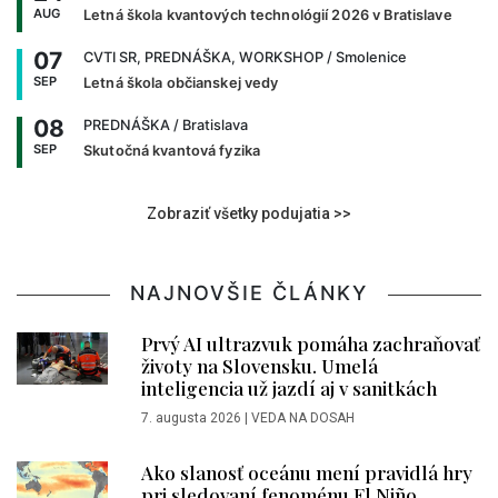
AUG
Letná škola kvantových technológií 2026 v Bratislave
07
CVTI SR, PREDNÁŠKA, WORKSHOP
/ Smolenice
SEP
Letná škola občianskej vedy
08
PREDNÁŠKA
/ Bratislava
SEP
Skutočná kvantová fyzika
Zobraziť všetky podujatia >>
NAJNOVŠIE ČLÁNKY
Prvý AI ultrazvuk pomáha zachraňovať
životy na Slovensku. Umelá
inteligencia už jazdí aj v sanitkách
7. augusta 2026
|
VEDA NA DOSAH
Ako slanosť oceánu mení pravidlá hry
pri sledovaní fenoménu El Niño