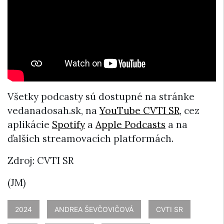
Všetky podcasty sú dostupné na stránke
vedanadosah.sk, na
YouTube CVTI SR
, cez
aplikácie
Spotify
a
Apple Podcasts
a na
ďalších streamovacích platformách.
Zdroj: CVTI SR
(JM)
2024
ANDREA ŠEVČOVIČOVÁ
CVTI SR