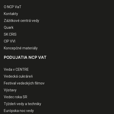
O NCP VaT
Kontakty
Zážitkové centrá vedy
Quark
SK CRIS
CIP VVI
Koncepčné materiály
PODUJATIA NCP VAT
Veda v CENTRE
Vedecká cukráreň
Festival vedeckých filmov
Výstavy
Vedec roka SR
Týždeň vedy a techniky
Európska noc vedy