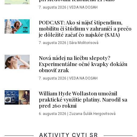
7. augusta 2026
|
VEDA NA DOSAH
PODCAST: Ako si nájsť štipendium,
mobilitu či štúdium v zahraničí a prečo
je dôležité začať čo najskôr (SAIA)
7. augusta 2026
|
Sára Molitorisová
Nová nádej na liečbu slepoty?
Experimentálne očné kvapky dokážu
obnoviť zrak
7. augusta 2026
|
VEDA NA DOSAH
William Hyde Wollaston umožnil
praktické využitie platiny. Narodil sa
pred 260 rokmi
6. augusta 2026
|
Zuzana Šulák Hergovitsová
AKTIVITY CVTI SR