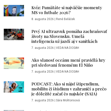
Kvíz: Pamätáte si najväčšie momenty
MS vo futbale 2026?
8. augusta 2026
|
René Beláček
Prvý AI ultrazvuk pomáha zachraňovať
životy na Slovensku. Umelá
inteligencia už jazdí aj v sanitkách
7. augusta 2026
|
VEDA NA DOSAH
Ako slanosť oceánu mení pravidlá hry
pri sledovaní fenoménu El Niño
7. augusta 2026
|
VEDA NA DOSAH
PODCAST: Ako si nájsť štipendium,
mobilitu či štúdium v zahraničí a prečo
je dôležité začať čo najskôr (SAIA)
7. augusta 2026
|
Sára Molitorisová