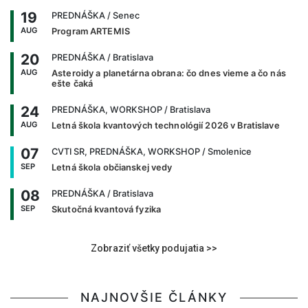
19
PREDNÁŠKA
/ Senec
AUG
Program ARTEMIS
20
PREDNÁŠKA
/ Bratislava
AUG
Asteroidy a planetárna obrana: čo dnes vieme a čo nás
ešte čaká
24
PREDNÁŠKA, WORKSHOP
/ Bratislava
AUG
Letná škola kvantových technológií 2026 v Bratislave
07
CVTI SR, PREDNÁŠKA, WORKSHOP
/ Smolenice
SEP
Letná škola občianskej vedy
08
PREDNÁŠKA
/ Bratislava
SEP
Skutočná kvantová fyzika
Zobraziť všetky podujatia >>
NAJNOVŠIE ČLÁNKY