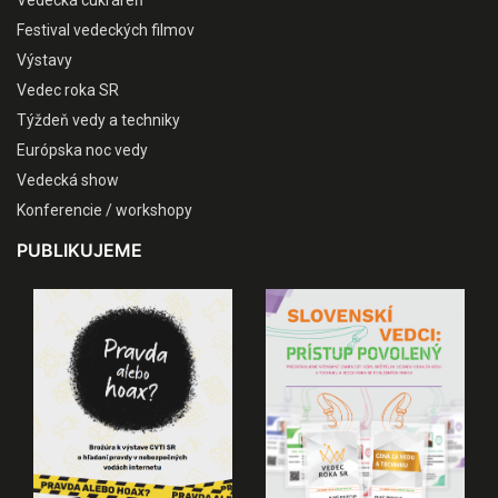
Vedecká cukráreň
Festival vedeckých filmov
Výstavy
Vedec roka SR
Týždeň vedy a techniky
Európska noc vedy
Vedecká show
Konferencie / workshopy
PUBLIKUJEME