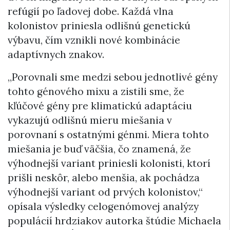
refúgií po ľadovej dobe. Každá vlna
kolonistov priniesla odlišnú genetickú
výbavu, čím vznikli nové kombinácie
adaptívnych znakov.
„Porovnali sme medzi sebou jednotlivé gény
tohto génového mixu a zistili sme, že
kľúčové gény pre klimatickú adaptáciu
vykazujú odlišnú mieru miešania v
porovnaní s ostatnými génmi. Miera tohto
miešania je buď väčšia, čo znamená, že
výhodnejší variant priniesli kolonisti, ktorí
prišli neskôr, alebo menšia, ak pochádza
výhodnejší variant od prvých kolonistov,“
opísala výsledky celogenómovej analýzy
populácií hrdziakov autorka štúdie Michaela