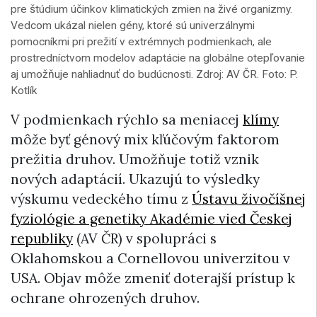
pre štúdium účinkov klimatických zmien na živé organizmy.
Vedcom ukázal nielen gény, ktoré sú univerzálnymi
pomocníkmi pri prežití v extrémnych podmienkach, ale
prostredníctvom modelov adaptácie na globálne otepľovanie
aj umožňuje nahliadnuť do budúcnosti. Zdroj: AV ČR. Foto: P.
Kotlík
V podmienkach rýchlo sa meniacej
klímy
môže byť génový mix kľúčovým faktorom
prežitia druhov. Umožňuje totiž vznik
nových adaptácií. Ukazujú to výsledky
výskumu vedeckého tímu z
Ústavu živočíšnej
fyziológie a genetiky Akadémie vied Českej
republiky
(AV ČR) v spolupráci s
Oklahomskou a Cornellovou univerzitou v
USA. Objav môže zmeniť doterajší prístup k
ochrane ohrozených druhov.