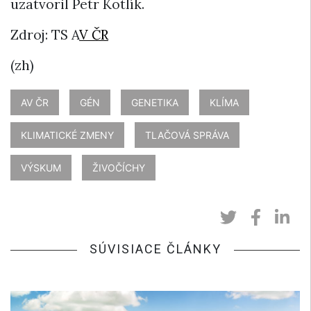
uzatvoril Petr Kotlík.
Zdroj: TS A
V ČR
(zh)
AV ČR
GÉN
GENETIKA
KLÍMA
KLIMATICKÉ ZMENY
TLAČOVÁ SPRÁVA
VÝSKUM
ŽIVOČÍCHY
SÚVISIACE ČLÁNKY