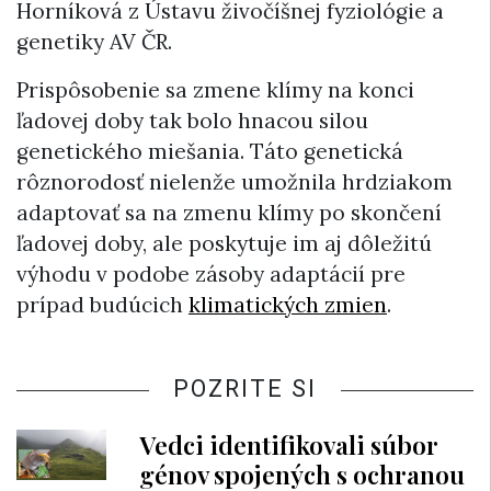
Horníková z Ústavu živočíšnej fyziológie a
genetiky AV ČR.
Prispôsobenie sa zmene klímy na konci
ľadovej doby tak bolo hnacou silou
genetického miešania. Táto genetická
rôznorodosť nielenže umožnila hrdziakom
adaptovať sa na zmenu klímy po skončení
ľadovej doby, ale poskytuje im aj dôležitú
výhodu v podobe zásoby adaptácií pre
prípad budúcich
klimatických zmien
.
POZRITE SI
Vedci identifikovali súbor
génov spojených s ochranou