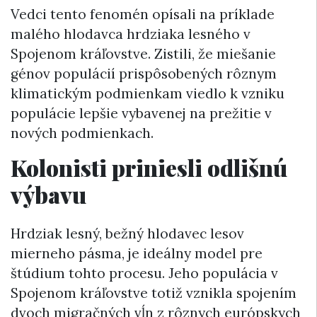
Vedci tento fenomén opísali na príklade
malého hlodavca hrdziaka lesného v
Spojenom kráľovstve. Zistili, že miešanie
génov populácií prispôsobených rôznym
klimatickým podmienkam viedlo k vzniku
populácie lepšie vybavenej na prežitie v
nových podmienkach.
Kolonisti priniesli odlišnú
výbavu
Hrdziak lesný, bežný hlodavec lesov
mierneho pásma, je ideálny model pre
štúdium tohto procesu. Jeho populácia v
Spojenom kráľovstve totiž vznikla spojením
dvoch migračných vĺn z rôznych európskych