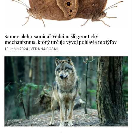
Samec alebo samica? Vedci našli genetický
mechanizmus, ktorý určuje vývoj pohlavia motýľov
13. mája 2024
|
VEDA NA DOSAH