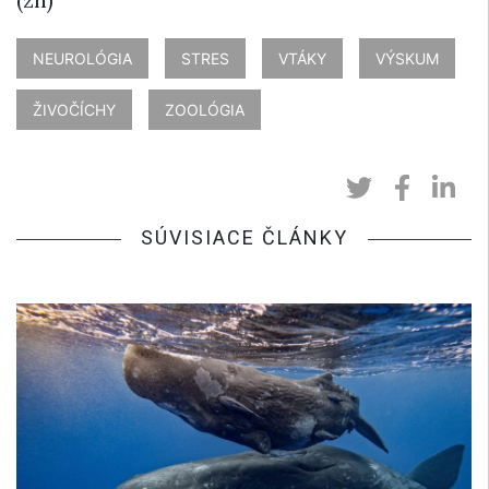
NEUROLÓGIA
STRES
VTÁKY
VÝSKUM
ŽIVOČÍCHY
ZOOLÓGIA
SÚVISIACE ČLÁNKY