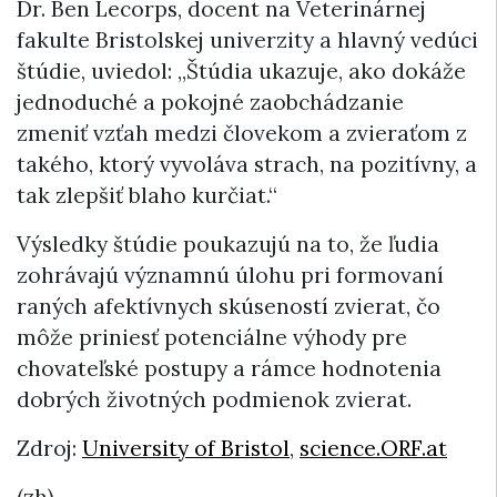
Dr. Ben Lecorps, docent na Veterinárnej
fakulte Bristolskej univerzity a hlavný vedúci
štúdie, uviedol: „Štúdia ukazuje, ako dokáže
jednoduché a pokojné zaobchádzanie
zmeniť vzťah medzi človekom a zvieraťom z
takého, ktorý vyvoláva strach, na pozitívny, a
tak zlepšiť blaho kurčiat.“
Výsledky štúdie poukazujú na to, že ľudia
zohrávajú významnú úlohu pri formovaní
raných afektívnych skúseností zvierat, čo
môže priniesť potenciálne výhody pre
chovateľské postupy a rámce hodnotenia
dobrých životných podmienok zvierat.
Zdroj:
University of Bristol
,
science.ORF.at
(zh)