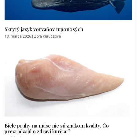
Skrytý jazyk vorvaňov tuponosých
13. marca 2026
|
Zora Kuruczová
Biele pruhy na mäse nie sú znakom kvality. Čo
prezrádzajú o zdraví kurčiat?