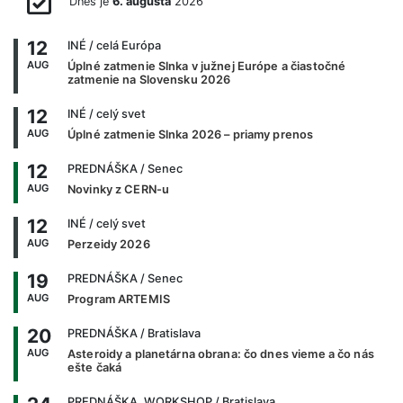
Dnes je
6. augusta
2026
12
INÉ
/ celá Európa
AUG
Úplné zatmenie Slnka v južnej Európe a čiastočné
zatmenie na Slovensku 2026
12
INÉ
/ celý svet
AUG
Úplné zatmenie Slnka 2026 – priamy prenos
12
PREDNÁŠKA
/ Senec
AUG
Novinky z CERN-u
12
INÉ
/ celý svet
AUG
Perzeidy 2026
19
PREDNÁŠKA
/ Senec
AUG
Program ARTEMIS
20
PREDNÁŠKA
/ Bratislava
AUG
Asteroidy a planetárna obrana: čo dnes vieme a čo nás
ešte čaká
PREDNÁŠKA, WORKSHOP
/ Bratislava