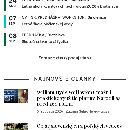
24
AUG
Letná škola kvantových technológií 2026 v Bratislave
07
CVTI SR, PREDNÁŠKA, WORKSHOP
/ Smolenice
SEP
Letná škola občianskej vedy
08
PREDNÁŠKA
/ Bratislava
SEP
Skutočná kvantová fyzika
Zobraziť všetky podujatia >>
NAJNOVŠIE ČLÁNKY
William Hyde Wollaston umožnil
praktické využitie platiny. Narodil sa
pred 260 rokmi
6. augusta 2026
|
Zuzana Šulák Hergovitsová
Objav slovenských a poľských vedcov