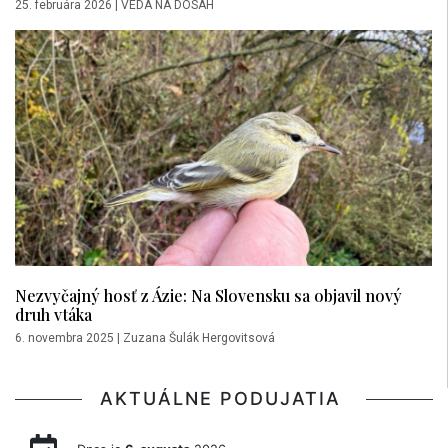
25. februára 2026
|
VEDA NA DOSAH
Nezvyčajný hosť z Ázie: Na Slovensku sa objavil nový
druh vtáka
6. novembra 2025
|
Zuzana Šulák Hergovitsová
AKTUÁLNE PODUJATIA