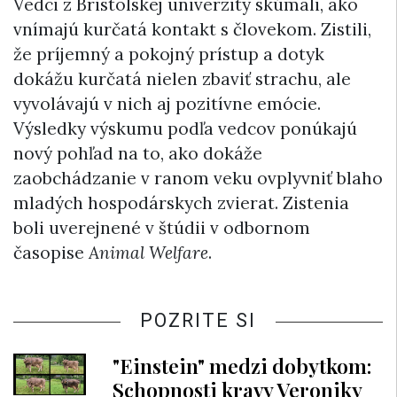
Vedci z Bristolskej univerzity skúmali, ako
vnímajú kurčatá kontakt s človekom. Zistili,
že príjemný a pokojný prístup a dotyk
dokážu kurčatá nielen zbaviť strachu, ale
vyvolávajú v nich aj pozitívne emócie.
Výsledky výskumu podľa vedcov ponúkajú
nový pohľad na to, ako dokáže
zaobchádzanie v ranom veku ovplyvniť blaho
mladých hospodárskych zvierat. Zistenia
boli uverejnené v štúdii v odbornom
časopise
Animal Welfare
.
POZRITE SI
"Einstein" medzi dobytkom:
Schopnosti kravy Veroniky