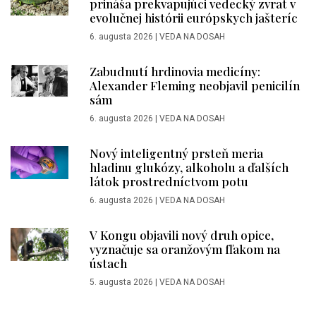
prináša prekvapujúci vedecký zvrat v
evolučnej histórii európskych jašteríc
6. augusta 2026
|
VEDA NA DOSAH
Zabudnutí hrdinovia medicíny:
Alexander Fleming neobjavil penicilín
sám
6. augusta 2026
|
VEDA NA DOSAH
Nový inteligentný prsteň meria
hladinu glukózy, alkoholu a ďalších
látok prostredníctvom potu
6. augusta 2026
|
VEDA NA DOSAH
V Kongu objavili nový druh opice,
vyznačuje sa oranžovým fľakom na
ústach
5. augusta 2026
|
VEDA NA DOSAH