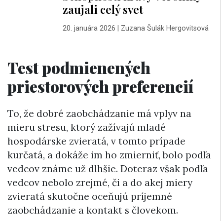
zaujali celý svet
20. januára 2026
|
Zuzana Šulák Hergovitsová
Test podmienených
priestorových preferencií
To, že dobré zaobchádzanie má vplyv na
mieru stresu, ktorý zažívajú mladé
hospodárske zvieratá, v tomto prípade
kurčatá, a dokáže im ho zmierniť, bolo podľa
vedcov známe už dlhšie. Doteraz však podľa
vedcov nebolo zrejmé, či a do akej miery
zvieratá skutočne oceňujú príjemné
zaobchádzanie a kontakt s človekom.