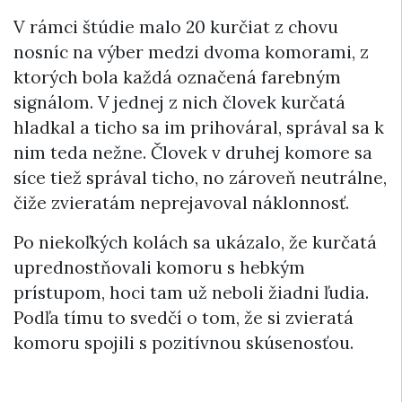
V rámci štúdie malo 20 kurčiat z chovu
nosníc na výber medzi dvoma komorami, z
ktorých bola každá označená farebným
signálom. V jednej z nich človek kurčatá
hladkal a ticho sa im prihováral, správal sa k
nim teda nežne. Človek v druhej komore sa
síce tiež správal ticho, no zároveň neutrálne,
čiže zvieratám neprejavoval náklonnosť.
Po niekoľkých kolách sa ukázalo, že kurčatá
uprednostňovali komoru s hebkým
prístupom, hoci tam už neboli žiadni ľudia.
Podľa tímu to svedčí o tom, že si zvieratá
komoru spojili s pozitívnou skúsenosťou.