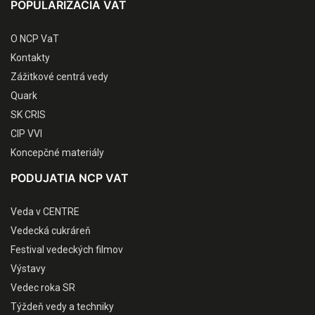
POPULARIZÁCIA VAT
O NCP VaT
Kontakty
Zážitkové centrá vedy
Quark
SK CRIS
CIP VVI
Koncepčné materiály
PODUJATIA NCP VAT
Veda v CENTRE
Vedecká cukráreň
Festival vedeckých filmov
Výstavy
Vedec roka SR
Týždeň vedy a techniky