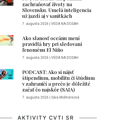
zachraňovať životy na
Slovensku. Umelá inteligencia
už jazdí aj v sanitkách
7. augusta 2026
|
VEDA NA DOSAH
Ako slanosť oceánu mení
pravidlá hry pri sledovaní
fenoménu El Niño
7. augusta 2026
|
VEDA NA DOSAH
PODCAST: Ako si nájsť
štipendium, mobilitu či štúdium
v zahraničí a prečo je dôležité
začať čo najskôr (SAIA)
7. augusta 2026
|
Sára Molitorisová
AKTIVITY CVTI SR