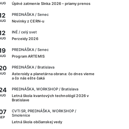
AUG
Úplné zatmenie Slnka 2026 – priamy prenos
12
PREDNÁŠKA
/ Senec
AUG
Novinky z CERN-u
12
INÉ
/ celý svet
AUG
Perzeidy 2026
19
PREDNÁŠKA
/ Senec
AUG
Program ARTEMIS
20
PREDNÁŠKA
/ Bratislava
AUG
Asteroidy a planetárna obrana: čo dnes vieme
a čo nás ešte čaká
24
PREDNÁŠKA, WORKSHOP
/ Bratislava
AUG
Letná škola kvantových technológií 2026 v
Bratislave
07
CVTI SR, PREDNÁŠKA, WORKSHOP
/
Smolenice
SEP
Letná škola občianskej vedy