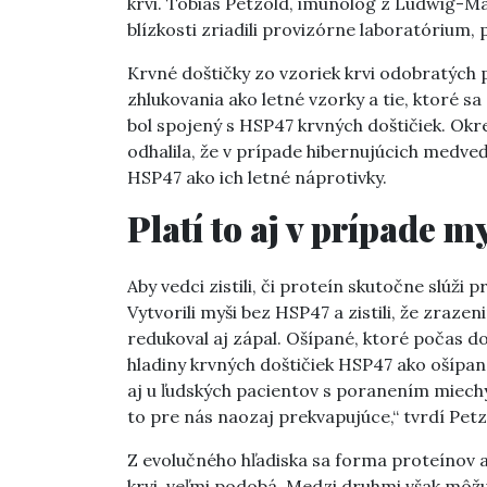
krvi. Tobias Petzold, imunológ z Ludwig-Max
blízkosti zriadili provizórne laboratórium
Krvné doštičky zo vzoriek krvi odobratých
zhlukovania ako letné vzorky a tie, ktoré sa 
bol spojený s HSP47 krvných doštičiek. O
odhalila, že v prípade hibernujúcich medve
HSP47 ako ich letné náprotivky.
Platí to aj v prípade my
Aby vedci zistili, či proteín skutočne slúži 
Vytvorili myši bez HSP47 a zistili, že zraze
redukoval aj zápal. Ošípané, ktoré počas doj
hladiny krvných doštičiek HSP47 ako ošípan
aj u ľudských pacientov s poranením miechy.
to pre nás naozaj prekvapujúce,“ tvrdí Petz
Z evolučného hľadiska sa forma proteínov a
krvi, veľmi podobá. Medzi druhmi však môžu 