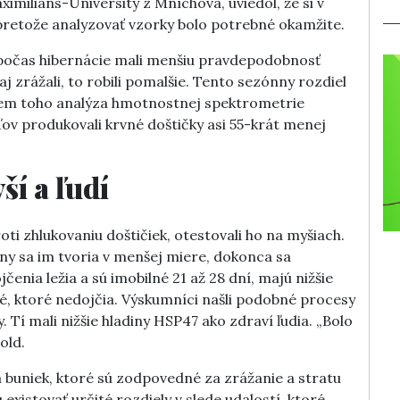
imilians-University z Mníchova, uviedol, že si v
, pretože analyzovať vzorky bolo potrebné okamžite.
 počas hibernácie mali menšiu pravdepodobnosť
aj zrážali, to robili pomalšie. Tento sezónny rozdiel
krem toho analýza hmotnostnej spektrometrie
ďov produkovali krvné doštičky asi 55-krát menej
ší a ľudí
proti zhlukovaniu doštičiek, otestovali ho na myšiach.
niny sa im tvoria v menšej miere, dokonca sa
čenia ležia a sú imobilné 21 až 28 dní, majú nižšie
é, ktoré nedojčia. Výskumníci našli podobné procesy
 Tí mali nižšie hladiny HSP47 ako zdraví ľudia. „Bolo
old.
 buniek, ktoré sú zodpovedné za zrážanie a stratu
existovať určité rozdiely v slede udalostí, ktoré