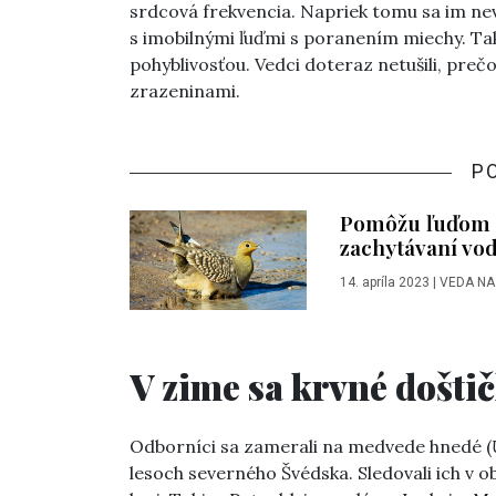
srdcová frekvencia. Napriek tomu sa im nev
s imobilnými ľuďmi s poranením miechy. Tak
pohyblivosťou. Vedci doteraz netušili, pre
zrazeninami.
P
Pomôžu ľuďom p
zachytávaní vo
14. apríla 2023
|
VEDA NA
V zime sa krvné došti
Odborníci sa zamerali na medvede hnedé (
lesoch severného Švédska. Sledovali ich v o