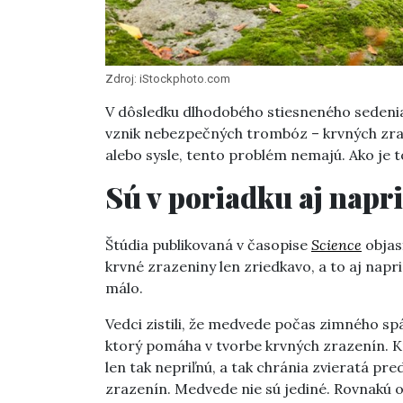
Zdroj: iStockphoto.com
V dôsledku dlhodobého stiesneného sedenia
vznik nebezpečných trombóz – krvných zraz
alebo sysle, tento problém nemajú. Ako je
Sú v poriadku aj napri
Štúdia publikovaná v časopise
Science
objas
krvné zrazeniny len zriedkavo, a to aj nap
málo.
Vedci zistili, že medvede počas zimného s
ktorý pomáha v tvorbe krvných zrazenín. Kr
len tak nepriľnú, a tak chránia zvieratá p
zrazenín. Medvede nie sú jediné. Rovnakú o