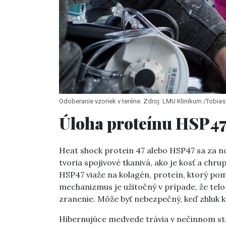
Odoberanie vzoriek v teréne. Zdroj: LMU Klinikum /Tobias
Úloha proteínu HSP4
Heat shock protein 47 alebo HSP47 sa za 
tvoria spojivové tkanivá, ako je kosť a chru
HSP47 viaže na kolagén, proteín, ktorý po
mechanizmus je užitočný v prípade, že telo
zranenie. Môže byť nebezpečný, keď zhluk kr
Hibernujúce medvede trávia v nečinnom sta