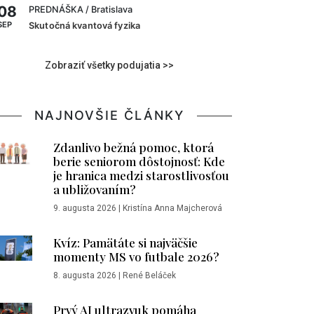
08
PREDNÁŠKA
/ Bratislava
SEP
Skutočná kvantová fyzika
Zobraziť všetky podujatia >>
NAJNOVŠIE ČLÁNKY
Zdanlivo bežná pomoc, ktorá
berie seniorom dôstojnosť: Kde
je hranica medzi starostlivosťou
a ubližovaním?
9. augusta 2026
|
Kristína Anna Majcherová
Kvíz: Pamätáte si najväčšie
momenty MS vo futbale 2026?
8. augusta 2026
|
René Beláček
Prvý AI ultrazvuk pomáha