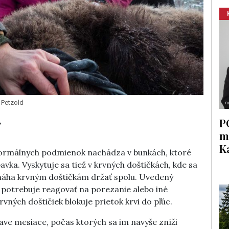
 Petzold
7
P
m
K
normálnych podmienok nachádza v bunkách, ktoré
pavka. Vyskytuje sa tiež v krvných doštičkách, kde sa
máha krvným doštičkám držať spolu. Uvedený
 potrebuje reagovať na porezanie alebo iné
vných doštičiek blokuje prietok krvi do pľúc.
ve mesiace, počas ktorých sa im navyše zníži