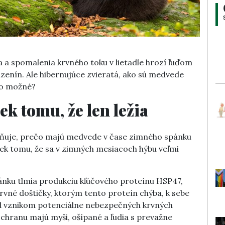
 a spomalenia krvného toku v lietadle hrozí ľuďom
enín. Ale hibernujúce zvieratá, ako sú medvede
 to možné?
ek tomu, že len ležia
ňuje, prečo majú medvede v čase zimného spánku
riek tomu, že sa v zimných mesiacoch hýbu veľmi
pánku tlmia produkciu kľúčového proteínu HSP47,
vné doštičky, ktorým tento proteín chýba, k sebe
red vznikom potenciálne nebezpečných krvných
chranu majú myši, ošípané a ľudia s prevažne