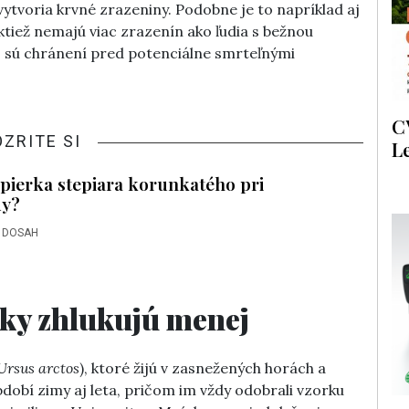
ytvoria krvné zrazeniny. Podobne je to napríklad aj
tiež nemajú viac zrazenín ako ľudia s bežnou
čo sú chránení pred potenciálne smrteľnými
C
OZRITE SI
L
ierka stepiara korunkatého pri
dy?
 DOSAH
čky zhlukujú menej
Ursus arctos
), ktoré žijú v zasnežených horách a
bdobí zimy aj leta, pričom im vždy odobrali vzorku