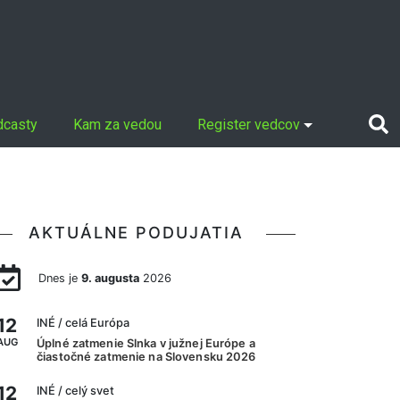
dcasty
Kam za vedou
Register vedcov
AKTUÁLNE PODUJATIA
Dnes je
9. augusta
2026
12
INÉ
/ celá Európa
AUG
Úplné zatmenie Slnka v južnej Európe a
čiastočné zatmenie na Slovensku 2026
12
INÉ
/ celý svet