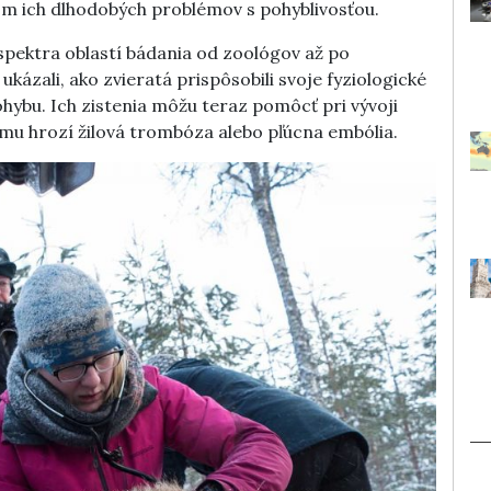
om ich dlhodobých problémov s pohyblivosťou.
 spektra oblastí bádania od zoológov až po
kázali, ako zvieratá prispôsobili svoje fyziologické
hybu. Ich zistenia môžu teraz pomôcť pri vývoji
komu hrozí žilová trombóza alebo pľúcna embólia.