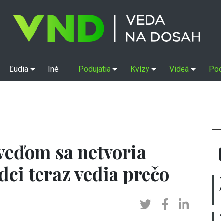
Ľudia
Iné
Podujatia
Kvízy
Videá
Po
eďom sa netvoria
dci teraz vedia prečo