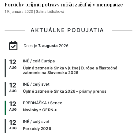
Poruchy príjmu potravy môžu začať aj v menopauze
19. januára 2023
|
Galina Lišháková
AKTUÁLNE PODUJATIA
Dnes je
7. augusta
2026
12
INÉ
/ celá Európa
AUG
Úplné zatmenie Slnka v južnej Európe a čiastočné
zatmenie na Slovensku 2026
12
INÉ
/ celý svet
AUG
Úplné zatmenie Slnka 2026 – priamy prenos
12
PREDNÁŠKA
/ Senec
AUG
Novinky z CERN-u
12
INÉ
/ celý svet
AUG
Perzeidy 2026