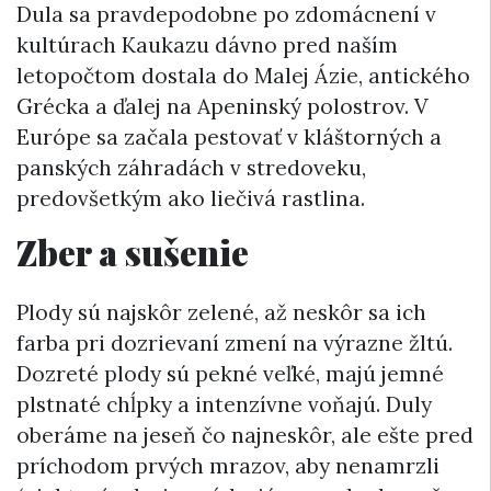
Dula sa pravdepodobne po zdomácnení v
kultúrach Kaukazu dávno pred naším
letopočtom dostala do Malej Ázie, antického
Grécka a ďalej na Apeninský polostrov. V
Európe sa začala pestovať v kláštorných a
panských záhradách v stredoveku,
predovšetkým ako liečivá rastlina.
Zber a sušenie
Plody sú najskôr zelené, až neskôr sa ich
farba pri dozrievaní zmení na výrazne žltú.
Dozreté plody sú pekné veľké, majú jemné
plstnaté chĺpky a intenzívne voňajú. Duly
oberáme na jeseň čo najneskôr, ale ešte pred
príchodom prvých mrazov, aby nenamrzli