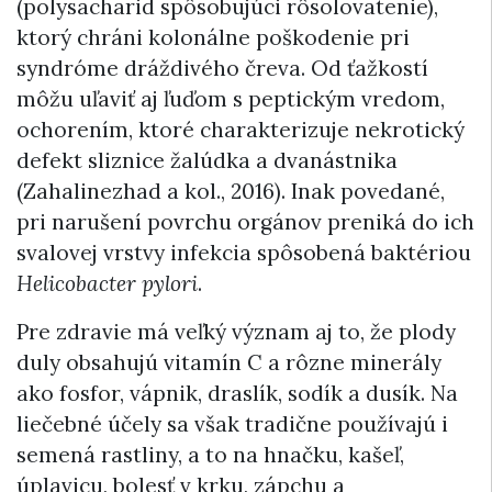
(polysacharid spôsobujúci rôsolovatenie),
ktorý chráni kolonálne poškodenie pri
syndróme dráždivého čreva. Od ťažkostí
môžu uľaviť aj ľuďom s peptickým vredom,
ochorením, ktoré charakterizuje nekrotický
defekt sliznice žalúdka a dvanástnika
(Zahalinezhad a kol., 2016). Inak povedané,
pri narušení povrchu orgánov preniká do ich
svalovej vrstvy infekcia spôsobená baktériou
Helicobacter pylori
.
Pre zdravie má veľký význam aj to, že plody
duly obsahujú vitamín C a rôzne minerály
ako fosfor, vápnik, draslík, sodík a dusík. Na
liečebné účely sa však tradične používajú i
semená rastliny, a to na hnačku, kašeľ,
úplavicu, bolesť v krku, zápchu a