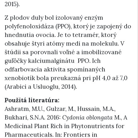
2015).
Z plodov duly bol izolovaný enzým
polyfenoloxidáza (PPO), ktorý je zapojený do
hnednutia ovocia. Je to tetramér, ktorý
obsahuje štyri atómy medi na molekulu. V
štúdii sa porovnali voľné a imobilizované
guľôčky kalciumalginátu PPO. Ich
odfarbovacia aktivita spomínaných
xenobiotík bola preukazná pri pH 4,0 až 7,0
(Arabici a Usluoglu, 2014).
Použitá literatúra:
Ashratm, M.U., Gulzar, M., Hussain, M.A.,
Bukhari, S.N.A. 2016:
Cydonia oblongata
M., A
Medicinal Plant Rich in Phytonutrients for
Pharmaceuticals. In: Frontiers in