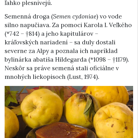
ľahko plesnivejú.
Semenná droga (
Semen cydoniae
) vo vode
silno napučiava. Za pomoci Karola I. Veľkého
(*742 – †814) a jeho kapitulárov –
kráľovských nariadení – sa duly dostali
severne za Alpy a poznala ich napríklad
bylinárka abatiša Hildegarda (*1098 – †1179).
Neskôr sa práve semená stali oficiálne v
mnohých liekopisoch (Lust, 1974).