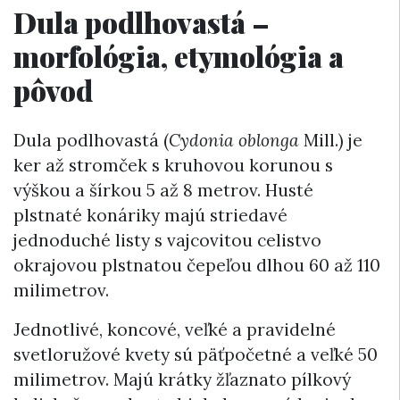
Dula podlhovastá –
morfológia, etymológia a
pôvod
Dula podlhovastá (
Cydonia oblonga
Mill.) je
ker až stromček s kruhovou korunou s
výškou a šírkou 5 až 8 metrov. Husté
plstnaté konáriky majú striedavé
jednoduché listy s vajcovitou celistvo
okrajovou plstnatou čepeľou dlhou 60 až 110
milimetrov.
Jednotlivé, koncové, veľké a pravidelné
svetloružové kvety sú päťpočetné a veľké 50
milimetrov. Majú krátky žľaznato pílkový