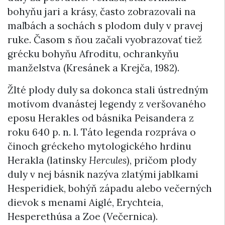
bohyňu jari a krásy, často zobrazovali na
maľbách a sochách s plodom duly v pravej
ruke. Časom s ňou začali vyobrazovať tiež
grécku bohyňu Afroditu, ochrankyňu
manželstva (Kresánek a Krejča, 1982).
Žlté plody duly sa dokonca stali ústredným
motívom dvanástej legendy z veršovaného
eposu Herakles od básnika Peisandera z
roku 640 p. n. l. Táto legenda rozpráva o
činoch gréckeho mytologického hrdinu
Herakla (latinsky
Hercules
), pričom plody
duly v nej básnik nazýva zlatými jablkami
Hesperidiek, bohýň západu alebo večerných
dievok s menami Aiglé, Erychteia,
Hesperethúsa a Zoe (Večernica).