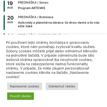
19
PREDNÁŠKA
/ Senec
AUG
Program ARTEMIS
20
PREDNÁŠKA
/ Bratislava
AUG
Asteroidy a planetárna obrana: čo dnes vieme a čo nás
ešte čaká
24
PREDNÁŠKA, WORKSHOP
/ Bratislava
AUG
Letná škola kvantových technológií 2026 v Bratislave
Pri používaní tejto stránky dochádza k spracovaniu
cookies, ktoré nám pomáhajú zvyšovať kvalitu služieb.
07
CVTI SR, PREDNÁŠKA, WORKSHOP
/ Smolenice
Súbory cookies môžete prijať alebo odmietnuť kliknutím
SEP
na jednotlivé tlačidlá. V prípade odmietnutia bude táto
Letná škola občianskej vedy
webová stránka spracovávať iba nevyhnuté cookies,
ktoré slúžia na zabezpečenie riadnej funkcionality
08
PREDNÁŠKA
/ Bratislava
stránky. V prípade, že máte záujem perzonalizovať
SEP
Skutočná kvantová fyzika
nastavenie cookies kliknite na tlačidlo „Nastavenie
cookies“.
Zobraziť všetky podujatia >>
Nastavenie cookies
Odmietnuť všetko
Povoliť všetko
NAJNOVŠIE ČLÁNKY