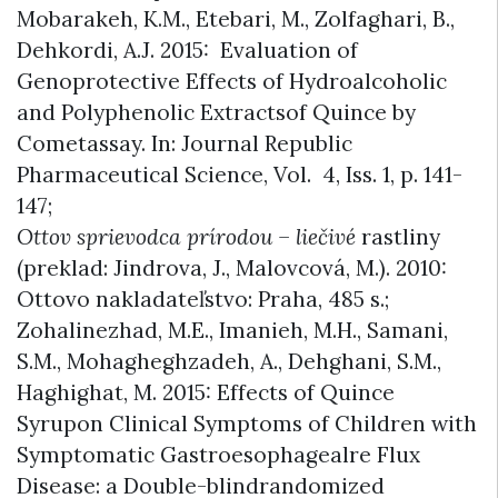
Mobarakeh, K.M., Etebari, M., Zolfaghari, B.,
Dehkordi, A.J. 2015: Evaluation of
Genoprotective Effects of Hydroalcoholic
and Polyphenolic Extractsof Quince by
Cometassay. In: Journal Republic
Pharmaceutical Science, Vol. 4, Iss. 1, p. 141-
147;
Ottov sprievodca prírodou – liečivé
rastliny
(preklad: Jindrova, J., Malovcová, M.). 2010:
Ottovo nakladateľstvo: Praha, 485 s.;
Zohalinezhad, M.E., Imanieh, M.H., Samani,
S.M., Mohagheghzadeh, A., Dehghani, S.M.,
Haghighat, M. 2015: Effects of Quince
Syrupon Clinical Symptoms of Children with
Symptomatic Gastroesophagealre Flux
Disease: a Double-blindrandomized