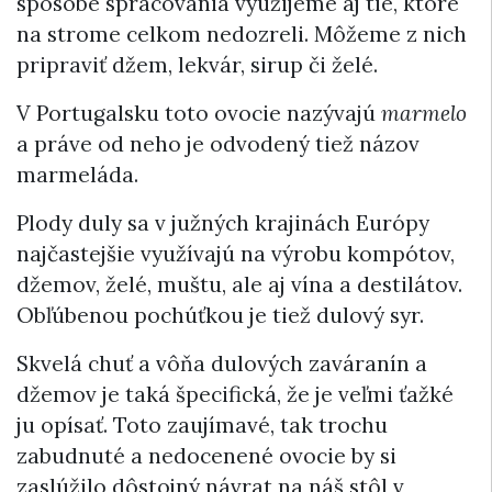
spôsobe spracovania využijeme aj tie, ktoré
na strome celkom nedozreli. Môžeme z nich
pripraviť džem, lekvár, sirup či želé.
V Portugalsku toto ovocie nazývajú
marmelo
a práve od neho je odvodený tiež názov
marmeláda.
Plody duly sa v južných krajinách Európy
najčastejšie využívajú na výrobu kompótov,
džemov, želé, muštu, ale aj vína a destilátov.
Obľúbenou pochúťkou je tiež dulový syr.
Skvelá chuť a vôňa dulových zaváranín a
džemov je taká špecifická, že je veľmi ťažké
ju opísať. Toto zaujímavé, tak trochu
zabudnuté a nedocenené ovocie by si
zaslúžilo dôstojný návrat na náš stôl v