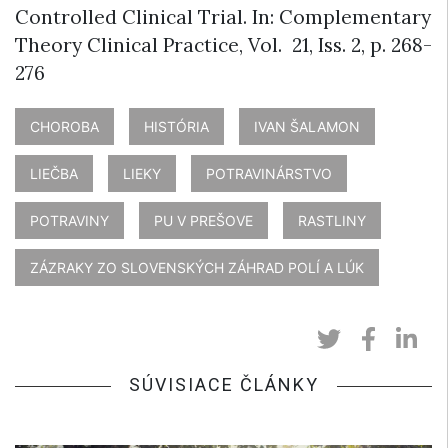
Controlled Clinical Trial. In: Complementary
Theory Clinical Practice, Vol. 21, Iss. 2, p. 268-
276
CHOROBA
HISTÓRIA
IVAN ŠALAMON
LIEČBA
LIEKY
POTRAVINÁRSTVO
POTRAVINY
PU V PREŠOVE
RASTLINY
ZÁZRAKY ZO SLOVENSKÝCH ZÁHRAD POLÍ A LÚK
SÚVISIACE ČLÁNKY