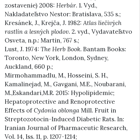
zostavenie) 2008:
Herbár
. 1. Vyd.,
Nakladateľstvo Nestor: Bratislava, 535 s.;
Kresánek, J., Krejča, J. 1982:
Atlas liečivých
rastlín a lesných plodov
. 2. vyd., Vydavateľstvo
Osveta, n.p.: Martin, 767 s.;
Lust, J. 1974:
The Herb Book
. Bantam Books:
Toronto, New York, London, Sydney,
Auckland, 660 p.;
Mirmohammadlu, M., Hosseini, S. H.,
Kamalinejad, M., Gavgani, M.E., Noubarani,
M.,Eskandari,M.R. 2015: Hypolipidemic;
Hepatoprotective and Renoprotective
Effects of
Cydonia oblonga
Mill. Fruit in
Streptozotocin-Induced Diabetic Rats. In:
Iranian Journal of Pharmaceutic Research,
Vol. 14, Iss. 11, p. 1207-1214;