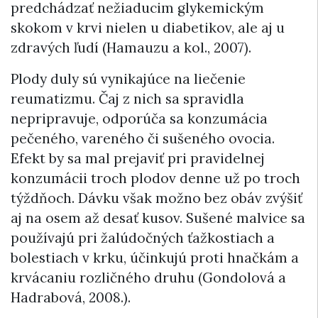
predchádzať nežiaducim glykemickým
skokom v krvi nielen u diabetikov, ale aj u
zdravých ľudí (Hamauzu a kol., 2007).
Plody duly sú vynikajúce na liečenie
reumatizmu. Čaj z nich sa spravidla
nepripravuje, odporúča sa konzumácia
pečeného, vareného či sušeného ovocia.
Efekt by sa mal prejaviť pri pravidelnej
konzumácii troch plodov denne už po troch
týždňoch. Dávku však možno bez obáv zvýšiť
aj na osem až desať kusov. Sušené malvice sa
používajú pri žalúdočných ťažkostiach a
bolestiach v krku, účinkujú proti hnačkám a
krvácaniu rozličného druhu (Gondolová a
Hadrabová, 2008.).