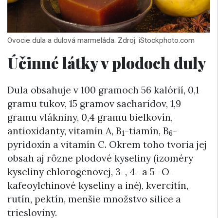
Ovocie dula a dulová marmeláda. Zdroj: iStockphoto.com
Účinné látky v plodoch duly
Dula obsahuje v 100 gramoch 56 kalórií, 0,1
gramu tukov, 15 gramov sacharidov, 1,9
gramu vlákniny, 0,4 gramu bielkovín,
antioxidanty, vitamín A, B
-tiamín, B
-
1
6
pyridoxín a vitamín C. Okrem toho tvoria jej
obsah aj rôzne plodové kyseliny (izoméry
kyseliny chlorogenovej, 3-, 4- a 5- O-
kafeoylchinové kyseliny a iné), kvercitín,
rutín, pektín, menšie množstvo silice a
triesloviny.