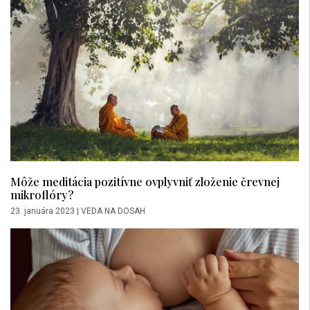
Môže meditácia pozitívne ovplyvniť zloženie črevnej
mikroflóry?
23. januára 2023
|
VEDA NA DOSAH