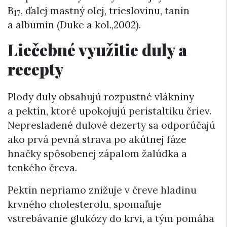
B
, ďalej mastný olej, trieslovinu, tanín
17
a albumín (Duke a kol.,2002).
Liečebné využitie duly a
recepty
Plody duly obsahujú rozpustné vlákniny
a pektín, ktoré upokojujú peristaltiku čriev.
Nepresladené dulové dezerty sa odporúčajú
ako prvá pevná strava po akútnej fáze
hnačky spôsobenej zápalom žalúdka a
tenkého čreva.
Pektín nepriamo znižuje v čreve hladinu
krvného cholesterolu, spomaľuje
vstrebávanie glukózy do krvi, a tým pomáha