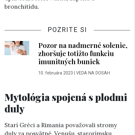
bronchitídu.
POZRITE SI
Pozor na nadmerné solenie,
zhoršuje totižto funkciu
imunitných buniek
10. februára 2023
|
VEDA NA DOSAH
Mytológia spojená s plodmi
duly
Starí Gréci a Rimania považovali stromy
duly za posvätné. Venušu, starorímsku