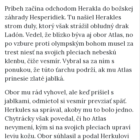
Príbeh začína odchodom Herakla do božskej
záhrady Hesperidiek. Tu našiel Herakles
strom duly, ktorý však strážil obludný drak
Ladón. Vedel, že blízko býva aj obor Atlas, no
po vzbure proti olympským bohom musel za
trest niesť na svojich pleciach nebeskú
klenbu, čiže vesmír. Vybral sa za ním s
ponukou, že túto ťarchu podrží, ak mu Atlas
prinesie zlaté jablká.
Obor mu rád vyhovel, ale keď prišiel s
jablkami, odmietol si vesmír prevziať späť.
Herkules sa správal, akoby mu to bolo jedno.
Chytrácky však povedal, či ho Atlas
nevymení, kým si na svojich pleciach upraví
leviu kožu. Obor súhlasil a podal Herkulovi