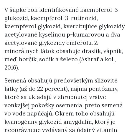
V šupke boli identifikované kaempferol-3-
glukozid, kaempferol-3-rutinozid,
kaempferol glykozid, kvercitujúce glykozidy
acetylované kyselinou p-kumarovou a dva
acetylované glykozidy emferolu. Z
minerálnych látok obsahuje draslík, vápnik,
meď, horčík, sodík a železo (Ashraf a kol.,
2016).
Semená obsahujú predovšetkým slizovité
látky (až do 22 percent), najmä pentózany,
ktoré sa ukladajú v zhrubnutej vrstve
vonkajšej pokožky osemenia, preto semená
vo vode napúčajú. Okrem toho obsahujú
kyanogénny glykozid amygdalin, ktorý je
neoprávnene vydávaný za údajný vitamín