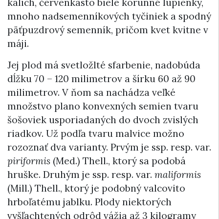
kalich, červenkasto biele korunné lupienky,
mnoho nadsemenníkových tyčiniek a spodný
päťpuzdrový semenník, pričom kvet kvitne v
máji.
Jej plod má svetložlté sfarbenie, nadobúda
dĺžku 70 – 120 milimetrov a šírku 60 až 90
milimetrov. V ňom sa nachádza veľké
množstvo plano konvexných semien tvaru
šošoviek usporiadaných do dvoch zvislých
riadkov. Už podľa tvaru malvice možno
rozoznať dva varianty. Prvým je ssp. resp. var.
piriformis
(Med.) Thell., ktorý sa podobá
hruške. Druhým je ssp. resp. var.
maliformis
(Mill.) Thell., ktorý je podobný valcovito
hrboľatému jablku. Plody niektorých
vyšľachtených odrôd vážia až 3 kilogramy