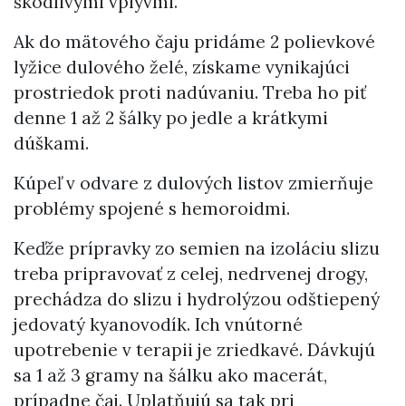
škodlivými vplyvmi.
Ak do mätového čaju pridáme 2 polievkové
lyžice dulového želé, získame vynikajúci
prostriedok proti nadúvaniu. Treba ho piť
denne 1 až 2 šálky po jedle a krátkymi
dúškami.
Kúpeľ v odvare z dulových listov zmierňuje
problémy spojené s hemoroidmi.
Keďže prípravky zo semien na izoláciu slizu
treba pripravovať z celej, nedrvenej drogy,
prechádza do slizu i hydrolýzou odštiepený
jedovatý kyanovodík. Ich vnútorné
upotrebenie v terapii je zriedkavé. Dávkujú
sa 1 až 3 gramy na šálku ako macerát,
prípadne čaj. Uplatňujú sa tak pri