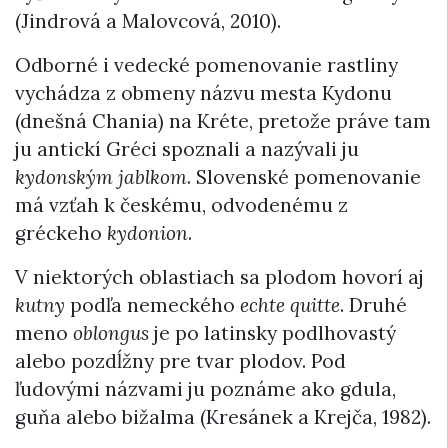
(Jindrová a Malovcová, 2010).
Odborné i vedecké pomenovanie rastliny
vychádza z obmeny názvu mesta Kydonu
(dnešná Chania) na Kréte, pretože práve tam
ju antickí Gréci spoznali a nazývali ju
kydonským jablkom
. Slovenské pomenovanie
má vzťah k českému, odvodenému z
gréckeho
kydonion
.
V niektorých oblastiach sa plodom hovorí aj
kutny
podľa nemeckého
echte quitte
. Druhé
meno
oblongus
je po latinsky podlhovastý
alebo pozdĺžny pre tvar plodov. Pod
ľudovými názvami ju poznáme ako gdula,
guňa alebo bižalma (Kresánek a Krejča, 1982).