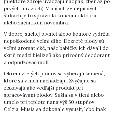
(niektoré zdroje uvádzajú naopak, zber až po
prvých mrazoch). V našich zemepisných
šírkach je to spravidla koncom októbra
alebo začiatkom novembra.
V dobrej suchej pivnici alebo komore vydržia
nepoškodené veľmi dlho. Dozreté plody sú
veľmi aromatické, naše babičky ich dávali do
skríň medzi bielizeň ako prírodný deodorant
a odpudzovač molí.
Okrem zrelých plodov sa vyberajú semená,
ktoré sa v nich nachádzajú. Zvyčajne sa
získavajú ako vedľajší produkt pri
spracovávaní plodov. Sušia sa v tieni alebo
umelo pri teplote nanajvýš 50 stupňov
Celzia. Musia sa dokonale vysušiť, lebo inak