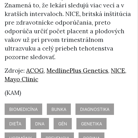
Znamená to, že lekári sledujú viac vecí a v
kratších intervaloch. NICE, britská inštitúcia
pre zdravotnícke odporúčania, preto
odporúča určiť počet placent a plodových
vakov už pri prvom trimestrálnom
ultrazvuku a celý priebeh tehotenstva
pozorne sledovať.
Zdroje:
ACOG
,
MedlinePlus Genetics
,
NICE
,
Mayo Clinic
(KAM)
BIOMEDICÍNA
BUNKA
DIAGNOSTIKA
DIEŤA
DNA
GÉN
GENETIKA