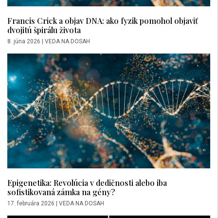
Francis Crick a objav DNA: ako fyzik pomohol objaviť
dvojitú špirálu života
8. júna 2026
|
VEDA NA DOSAH
Epigenetika: Revolúcia v dedičnosti alebo iba
sofistikovaná zámka na gény?
17. februára 2026
|
VEDA NA DOSAH