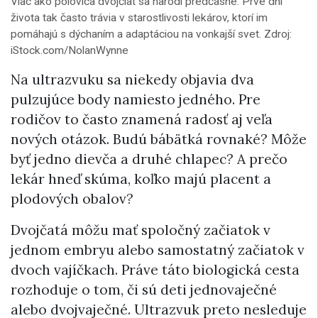
Viac ako polovica dvojčiat sa narodí predčasne. Prvé dni
života tak často trávia v starostlivosti lekárov, ktorí im
pomáhajú s dýchaním a adaptáciou na vonkajší svet. Zdroj:
iStock.com/NolanWynne
Na ultrazvuku sa niekedy objavia dva
pulzujúce body namiesto jedného. Pre
rodičov to často znamená radosť aj veľa
nových otázok. Budú bábätká rovnaké? Môže
byť jedno dievča a druhé chlapec? A prečo
lekár hneď skúma, koľko majú placent a
plodových obalov?
Dvojčatá môžu mať spoločný začiatok v
jednom embryu alebo samostatný začiatok v
dvoch vajíčkach. Práve táto biologická cesta
rozhoduje o tom, či sú deti jednovaječné
alebo dvojvaječné. Ultrazvuk preto nesleduje