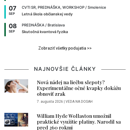
07
CVTI SR, PREDNÁŠKA, WORKSHOP
/ Smolenice
SEP
Letná škola občianskej vedy
08
PREDNÁŠKA
/ Bratislava
SEP
Skutočná kvantová fyzika
Zobraziť všetky podujatia >>
NAJNOVŠIE ČLÁNKY
Nová nádej na liečbu slepoty?
Experimentálne očné kvapky dokážu
obnoviť zrak
7. augusta 2026
|
VEDA NA DOSAH
William Hyde Wollaston umožnil
praktické využitie platiny. Narodil sa
pred 260 rokmi