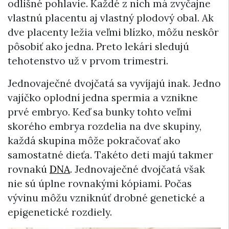
odlišné pohlavie. Každé z nich má zvyčajne
vlastnú placentu aj vlastný plodový obal. Ak
dve placenty ležia veľmi blízko, môžu neskôr
pôsobiť ako jedna. Preto lekári sledujú
tehotenstvo už v prvom trimestri.
Jednovaječné dvojčatá sa vyvíjajú inak. Jedno
vajíčko oplodní jedna spermia a vznikne
prvé embryo. Keď sa bunky tohto veľmi
skorého embrya rozdelia na dve skupiny,
každá skupina môže pokračovať ako
samostatné dieťa. Takéto deti majú takmer
rovnakú
DNA
. Jednovaječné dvojčatá však
nie sú úplne rovnakými kópiami. Počas
vývinu môžu vzniknúť drobné genetické a
epigenetické rozdiely.