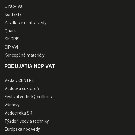
O NCP VaT
Kontakty
Zážitkové centrá vedy
Quark
SK CRIS
CIP VVI
Koncepčné materiály
PODUJATIA NCP VAT
Veda v CENTRE
Vedecká cukráreň
Festival vedeckých filmov
Výstavy
Vedec roka SR
Týždeň vedy a techniky
Európska noc vedy