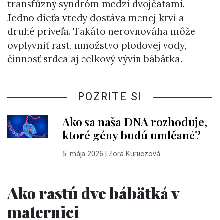
transfúzny syndróm medzi dvojčatami.
Jedno dieťa vtedy dostáva menej krvi a
druhé priveľa. Takáto nerovnováha môže
ovplyvniť rast, množstvo plodovej vody,
činnosť srdca aj celkový vývin bábätka.
POZRITE SI
Ako sa naša DNA rozhoduje,
ktoré gény budú umlčané?
5. mája 2026
|
Zora Kuruczová
Ako rastú dve bábätká v
maternici