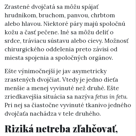
Zrastené dvojčatá sa môžu spájať
hrudníkom, bruchom, panvou, chrbtom
alebo hlavou. Niektoré páry majú spoločnú
kožu a časť pečene. Iné sa môžu deliť o
srdce, tráviacu sústavu alebo cievy. Možnosť
chirurgického oddelenia preto závisí od
miesta spojenia a spoločných orgánov.
Ešte výnimočnejší je jav asymetricky
zrastených dvojčiat. Vtedy je jedno dieťa
menšie a menej vyvinuté než druhé. Ešte
zriedkavejšia situácia sa nazýva
fetus
in fetu
.
Pri nej sa čiastočne vyvinuté tkanivo jedného
dvojčaťa nachádza v tele druhého.
Riziká netreba zľahčovať,