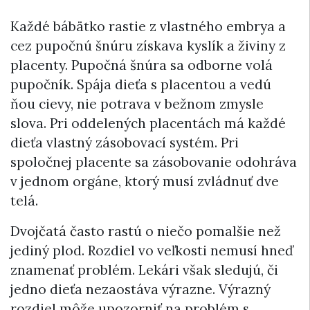
Každé bábätko rastie z vlastného embrya a
cez pupočnú šnúru získava kyslík a živiny z
placenty. Pupočná šnúra sa odborne volá
pupočník. Spája dieťa s placentou a vedú
ňou cievy, nie potrava v bežnom zmysle
slova. Pri oddelených placentách má každé
dieťa vlastný zásobovací systém. Pri
spoločnej placente sa zásobovanie odohráva
v jednom orgáne, ktorý musí zvládnuť dve
telá.
Dvojčatá často rastú o niečo pomalšie než
jediný plod. Rozdiel vo veľkosti nemusí hneď
znamenať problém. Lekári však sledujú, či
jedno dieťa nezaostáva výrazne. Výrazný
rozdiel môže upozorniť na problém s