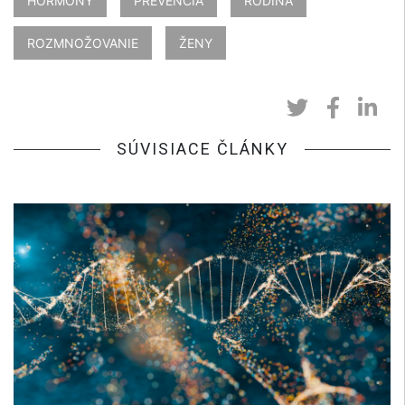
HORMÓNY
PREVENCIA
RODINA
ROZMNOŽOVANIE
ŽENY
SÚVISIACE ČLÁNKY