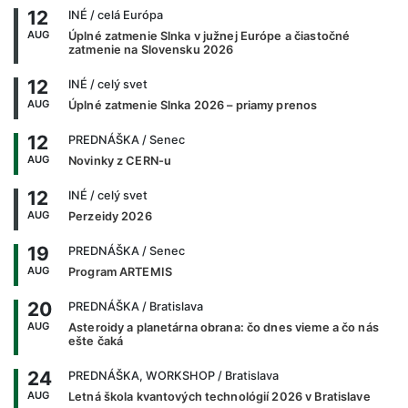
12
INÉ
/ celá Európa
AUG
Úplné zatmenie Slnka v južnej Európe a čiastočné
zatmenie na Slovensku 2026
12
INÉ
/ celý svet
AUG
Úplné zatmenie Slnka 2026 – priamy prenos
12
PREDNÁŠKA
/ Senec
AUG
Novinky z CERN-u
12
INÉ
/ celý svet
AUG
Perzeidy 2026
19
PREDNÁŠKA
/ Senec
AUG
Program ARTEMIS
20
PREDNÁŠKA
/ Bratislava
AUG
Asteroidy a planetárna obrana: čo dnes vieme a čo nás
ešte čaká
24
PREDNÁŠKA, WORKSHOP
/ Bratislava
AUG
Letná škola kvantových technológií 2026 v Bratislave