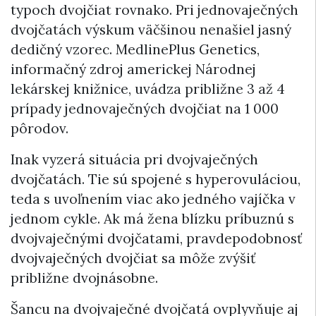
typoch dvojčiat rovnako. Pri jednovaječných
dvojčatách výskum väčšinou nenašiel jasný
dedičný vzorec. MedlinePlus Genetics,
informačný zdroj americkej Národnej
lekárskej knižnice, uvádza približne 3 až 4
prípady jednovaječných dvojčiat na 1 000
pôrodov.
Inak vyzerá situácia pri dvojvaječných
dvojčatách. Tie sú spojené s hyperovuláciou,
teda s uvoľnením viac ako jedného vajíčka v
jednom cykle. Ak má žena blízku príbuznú s
dvojvaječnými dvojčatami, pravdepodobnosť
dvojvaječných dvojčiat sa môže zvýšiť
približne dvojnásobne.
Šancu na dvojvaječné dvojčatá ovplyvňuje aj