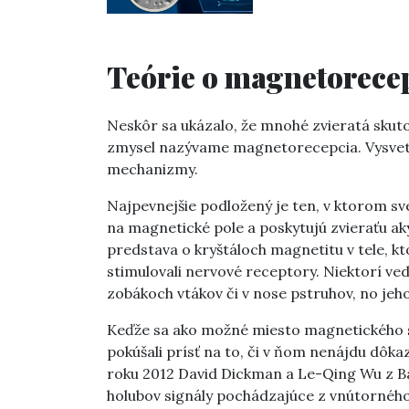
Teórie o magnetorece
Neskôr sa ukázalo, že mnohé zvieratá sku
zmysel nazývame magnetorecepcia. Vysvetlen
mechanizmy.
Najpevnejšie podložený je ten, v ktorom sve
na magnetické pole a poskytujú zvieraťu ak
predstava o kryštáloch magnetitu v tele, kt
stimulovali nervové receptory. Niektorí ved
zobákoch vtákov či v nose pstruhov, no jeh
Keďže sa ako možné miesto magnetického s
pokúšali prísť na to, či v ňom nenájdu dôk
roku 2012 David Dickman a Le-Qing Wu z B
holubov signály pochádzajúce z vnútorného 