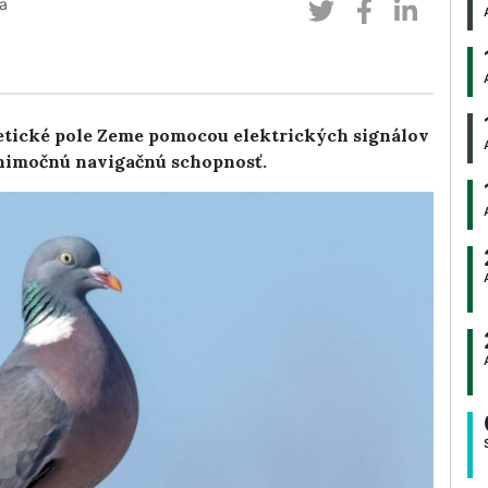
a
netické pole Zeme pomocou elektrických signálov
ýnimočnú navigačnú schopnosť.