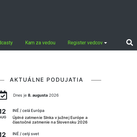
dcasty
Kam za vedou
Register vedcov
AKTUÁLNE PODUJATIA
Dnes je
8. augusta
2026
12
INÉ
/ celá Európa
AUG
Úplné zatmenie Slnka v južnej Európe a
čiastočné zatmenie na Slovensku 2026
12
INÉ
/ celý svet