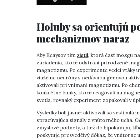
Holuby sa orientujú 
mechanizmov naraz
Aby Keaysov tím
zistil
, ktorá časť mozgu na 
zariadenia, ktoré odstráni prirodzené mag
magnetizmu. Po experimente vedci vtáky utra
viaže na neuróny s nedávnou génovou aktiv
aktivovali pri vnímaní magnetizmu. Po ch
konkrétne bunky, ktoré reagovali na magnet
svetla, rovnaký experiment zopakovali v úpl
Výsledky boli jasné: aktivovali sa vestibul
spracúvajúca signály z vnútorného ucha. Odt
zmyslové podnety, a tiež do hipokampu, kľú
poskytuje presvedčivý dôkaz, že vnútorné 