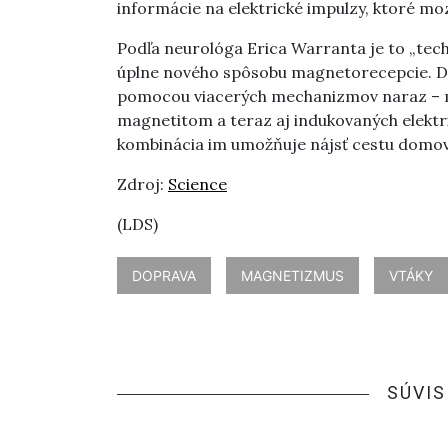
informácie na elektrické impulzy, ktoré moz
Podľa neurológa Erica Warranta je to „tec
úplne nového spôsobu magnetorecepcie. Dn
pomocou viacerých mechanizmov naraz – m
magnetitom a teraz aj indukovaných elektr
kombinácia im umožňuje nájsť cestu domo
Zdroj:
Science
(LDS)
DOPRAVA
MAGNETIZMUS
VTÁKY
SÚVIS