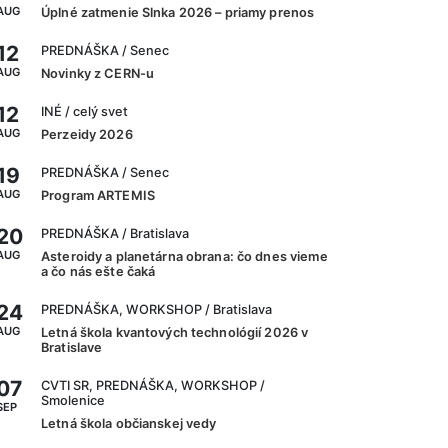
AUG
Úplné zatmenie Slnka 2026 – priamy prenos
12
PREDNÁŠKA
/ Senec
AUG
Novinky z CERN-u
12
INÉ
/ celý svet
AUG
Perzeidy 2026
19
PREDNÁŠKA
/ Senec
AUG
Program ARTEMIS
20
PREDNÁŠKA
/ Bratislava
AUG
Asteroidy a planetárna obrana: čo dnes vieme
a čo nás ešte čaká
24
PREDNÁŠKA, WORKSHOP
/ Bratislava
AUG
Letná škola kvantových technológií 2026 v
Bratislave
07
CVTI SR, PREDNÁŠKA, WORKSHOP
/
Smolenice
SEP
Letná škola občianskej vedy