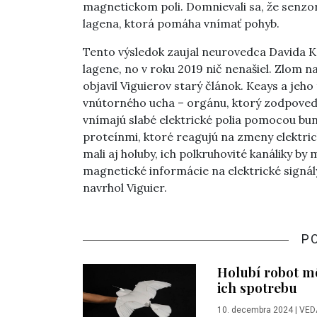
magnetickom poli. Domnievali sa, že senzorm
lagena, ktorá pomáha vnímať pohyb.
Tento výsledok zaujal neurovedca Davida K
lagene, no v roku 2019 nič nenašiel. Zlom
objavil Viguierov starý článok. Keays a jeh
vnútorného ucha – orgánu, ktorý zodpovedá 
vnímajú slabé elektrické polia pomocou bu
proteínmi, ktoré reagujú na zmeny elektr
mali aj holuby, ich polkruhovité kanáliky by
magnetické informácie na elektrické signál
navrhol Viguier.
P
Holubí robot mô
ich spotrebu
10. decembra 2024
|
VED