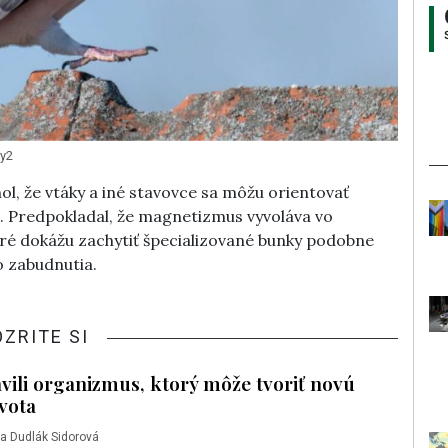
ny2
ol, že vtáky a iné stavovce sa môžu orientovať
 Predpokladal, že magnetizmus vyvoláva vo
oré dokážu zachytiť špecializované bunky podobne
o zabudnutia.
OZRITE SI
avili organizmus, ktorý môže tvoriť novú
vota
a Dudlák Sidorová