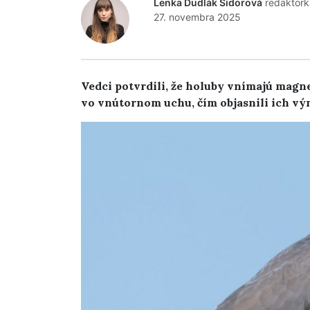
Lenka Dudlák Sidorová
redaktork
27. novembra 2025
Vedci potvrdili, že holuby vnímajú mag
vo vnútornom uchu, čím objasnili ich v