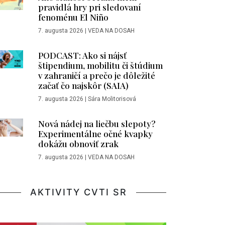
pravidlá hry pri sledovaní
fenoménu El Niño
7. augusta 2026
|
VEDA NA DOSAH
PODCAST: Ako si nájsť
štipendium, mobilitu či štúdium
v zahraničí a prečo je dôležité
začať čo najskôr (SAIA)
7. augusta 2026
|
Sára Molitorisová
Nová nádej na liečbu slepoty?
Experimentálne očné kvapky
dokážu obnoviť zrak
7. augusta 2026
|
VEDA NA DOSAH
AKTIVITY CVTI SR