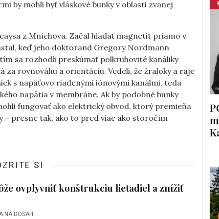
i by mohli byť vláskové bunky v oblasti zvanej
eaysa z Mníchova. Začal hľadať magnetit priamo v
 nastal, keď jeho doktorand Gregory Nordmann
o tím sa rozhodli preskúmať polkruhovité kanáliky
za rovnováhu a orientáciu. Vedeli, že žraloky a raje
niek s napäťovo riadenými iónovými kanálmi, teda
ického napätia v membráne. Ak by podobné bunky
P
 mohli fungovať ako elektrický obvod, ktorý premieňa
m
y – presne tak, ako to pred viac ako storočím
K
OZRITE SI
že ovplyvniť konštrukciu lietadiel a znížiť
A NA DOSAH