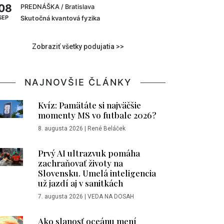
08
PREDNÁŠKA
/ Bratislava
SEP
Skutočná kvantová fyzika
Zobraziť všetky podujatia >>
NAJNOVŠIE ČLÁNKY
Kvíz: Pamätáte si najväčšie
momenty MS vo futbale 2026?
8. augusta 2026
|
René Beláček
Prvý AI ultrazvuk pomáha
zachraňovať životy na
Slovensku. Umelá inteligencia
už jazdí aj v sanitkách
7. augusta 2026
|
VEDA NA DOSAH
Ako slanosť oceánu mení