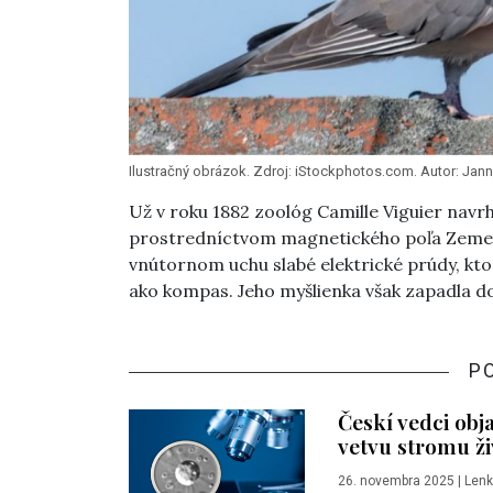
Ilustračný obrázok. Zdroj: iStockphotos.com. Autor: Jan
Už v roku 1882 zoológ Camille Viguier navrh
prostredníctvom magnetického poľa Zeme.
vnútornom uchu slabé elektrické prúdy, kt
ako kompas. Jeho myšlienka však zapadla d
P
Českí vedci obj
vetvu stromu ži
26. novembra 2025
|
Lenk