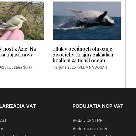
 hosť z Ázie: Na
Hluk v oceánoch ohrozuje
sa objavil nový
živočíchy, krajiny zakladajú
koalíciu za tichší oceán
2025
|
Zuzana Šulák
12. júna 2025
|
VEDA NA DOSAH
LARIZÁCIA VAT
PODUJATIA NCP VAT
VaT
Veda v CENTRE
ty
Vedecká cukráreň