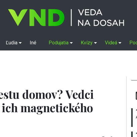
Ľudia
Iné
Podujatia
Kvízy
Videá
Po
estu domov? Vedci
o ich magnetického