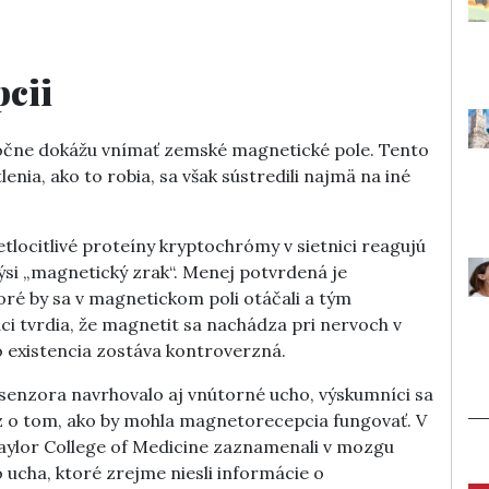
pcii
točne dokážu vnímať zemské magnetické pole. Tento
ia, ako to robia, sa však sústredili najmä na iné
tlocitlivé proteíny kryptochrómy v sietnici reagujú
ýsi „magnetický zrak“. Menej potvrdená je
oré by sa v magnetickom poli otáčali a tým
ci tvrdia, že magnetit sa nachádza pri nervoch v
o existencia zostáva kontroverzná.
enzora navrhovalo aj vnútorné ucho, výskumníci sa
az o tom, ako by mohla magnetorecepcia fungovať. V
aylor College of Medicine zaznamenali v mozgu
ucha, ktoré zrejme niesli informácie o