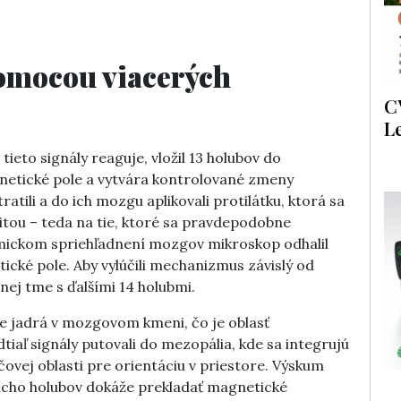
pomocou viacerých
C
L
tieto signály reaguje, vložil 13 holubov do
netické pole a vytvára kontrolované zmeny
tili a do ich mozgu aplikovali protilátku, ktorá sa
itou – teda na tie, ktoré sa pravdepodobne
emickom spriehľadnení mozgov mikroskop odhalil
ické pole. Aby vylúčili mechanizmus závislý od
nej tme s ďalšími 14 holubmi.
árne jadrá v mozgovom kmeni, čo je oblasť
iaľ signály putovali do mezopália, kde sa integrujú
čovej oblasti pre orientáciu v priestore. Výskum
ucho holubov dokáže prekladať magnetické