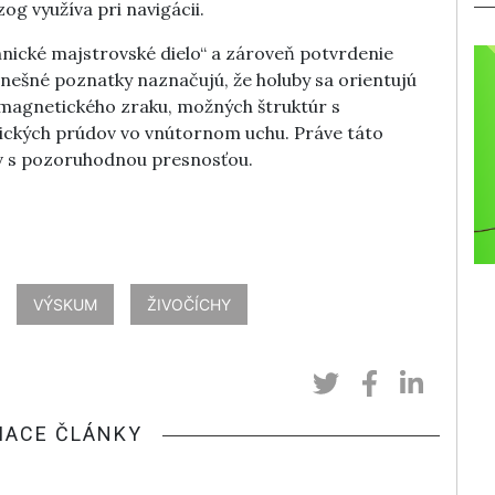
og využíva pri navigácii.
hnické majstrovské dielo“ a zároveň potvrdenie
ešné poznatky naznačujú, že holuby sa orientujú
agnetického zraku, možných štruktúr s
ických prúdov vo vnútornom uchu. Práve táto
v s pozoruhodnou presnosťou.
VÝSKUM
ŽIVOČÍCHY
IACE ČLÁNKY