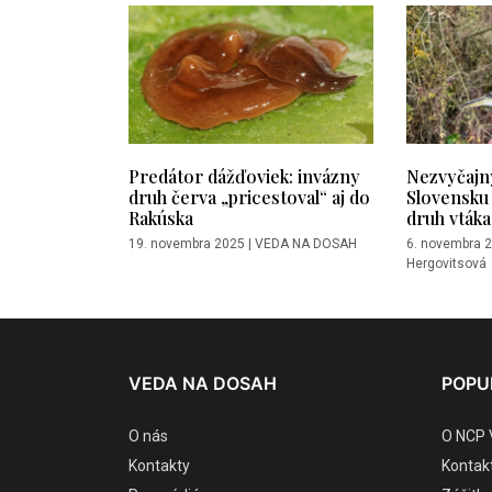
Predátor dážďoviek: invázny
Nezvyčajný
druh červa „pricestoval“ aj do
Slovensku 
Rakúska
druh vtáka
19. novembra 2025
|
VEDA NA DOSAH
6. novembra 
Hergovitsová
VEDA NA DOSAH
POPU
O nás
O NCP 
Kontakty
Kontak