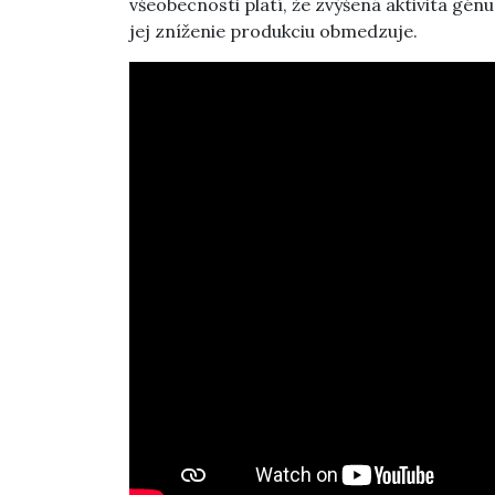
všeobecnosti platí, že zvýšená aktivita génu 
jej zníženie produkciu obmedzuje.