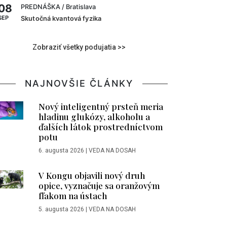
08
PREDNÁŠKA
/ Bratislava
SEP
Skutočná kvantová fyzika
Zobraziť všetky podujatia >>
NAJNOVŠIE ČLÁNKY
Nový inteligentný prsteň meria
hladinu glukózy, alkoholu a
ďalších látok prostredníctvom
potu
6. augusta 2026
|
VEDA NA DOSAH
V Kongu objavili nový druh
opice, vyznačuje sa oranžovým
fľakom na ústach
5. augusta 2026
|
VEDA NA DOSAH