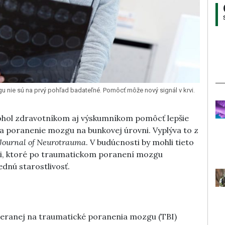
nie sú na prvý pohľad badateľné. Pomôcť môže nový signál v krvi.
 mohol zdravotníkom aj výskumníkom pomôcť lepšie
a poranenie mozgu na bunkovej úrovni. Vyplýva to z
Journal of Neurotrauma
. V budúcnosti by mohli tieto
ti, ktoré po traumatickom poranení mozgu
ednú starostlivosť.
meranej na traumatické poranenia mozgu (TBI)