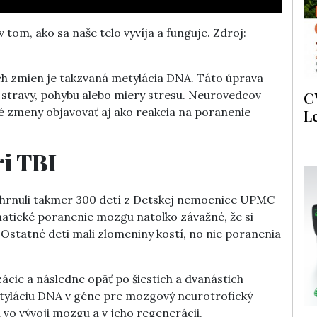
tom, ako sa naše telo vyvíja a funguje. Zdroj:
ch zmien je takzvaná metylácia DNA. Táto úprava
od stravy, pohybu alebo miery stresu. Neurovedcov
C
é zmeny objavovať aj ako reakcia na poranenie
L
ri TBI
zahrnuli takmer 300 detí z Detskej nemocnice UPMC
umatické poranenie mozgu natoľko závažné, že si
 Ostatné deti mali zlomeniny kostí, no nie poranenia
ácie a následne opäť po šiestich a dvanástich
tyláciu DNA v géne pre mozgový neurotrofický
 vo vývoji mozgu a v jeho regenerácii.