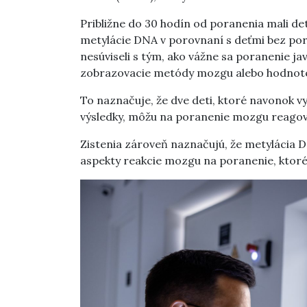
Približne do 30 hodín od poranenia mali d
metylácie DNA v porovnaní s deťmi bez poran
nesúviseli s tým, ako vážne sa poranenie jav
zobrazovacie metódy mozgu alebo hodnot
To naznačuje, že dve deti, ktoré navonok v
výsledky, môžu na poranenie mozgu reagovať
Zistenia zároveň naznačujú, že metylácia
aspekty reakcie mozgu na poranenie, ktoré 