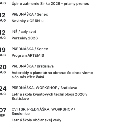
AUG
Úplné zatmenie Slnka 2026 – priamy prenos
12
PREDNÁŠKA
/ Senec
AUG
Novinky z CERN-u
12
INÉ
/ celý svet
AUG
Perzeidy 2026
19
PREDNÁŠKA
/ Senec
AUG
Program ARTEMIS
20
PREDNÁŠKA
/ Bratislava
AUG
Asteroidy a planetárna obrana: čo dnes vieme
a čo nás ešte čaká
24
PREDNÁŠKA, WORKSHOP
/ Bratislava
AUG
Letná škola kvantových technológií 2026 v
Bratislave
07
CVTI SR, PREDNÁŠKA, WORKSHOP
/
Smolenice
SEP
Letná škola občianskej vedy