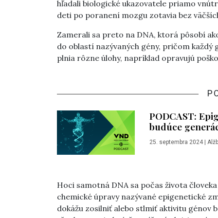
hľadali biologické ukazovatele priamo vnútri
deti po poranení mozgu zotavia bez väčších
Zamerali sa preto na DNA, ktorá pôsobí ak
do oblastí nazývaných gény, pričom každý g
plnia rôzne úlohy, napríklad opravujú pošk
P
PODCAST: Epige
budúce generác
25. septembra 2024
|
Alžb
Hoci samotná DNA sa počas života človeka
chemické úpravy nazývané epigenetické zme
dokážu zosilniť alebo stlmiť aktivitu génov