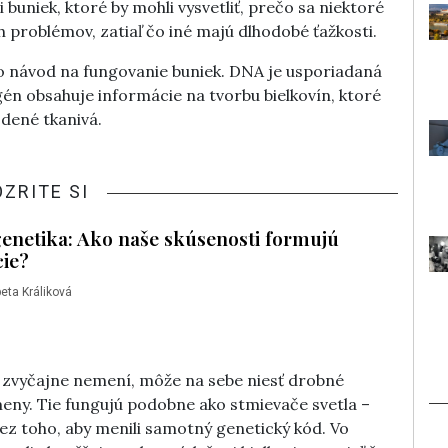
 buniek, ktoré by mohli vysvetliť, prečo sa niektoré
 problémov, zatiaľ čo iné majú dlhodobé ťažkosti.
o návod na fungovanie buniek. DNA je usporiadaná
én obsahuje informácie na tvorbu bielkovín, ktoré
odené tkanivá.
OZRITE SI
netika: Ako naše skúsenosti formujú
ie?
eta Králiková
 zvyčajne nemení, môže na sebe niesť drobné
ny. Tie fungujú podobne ako stmievače svetla –
 bez toho, aby menili samotný genetický kód. Vo