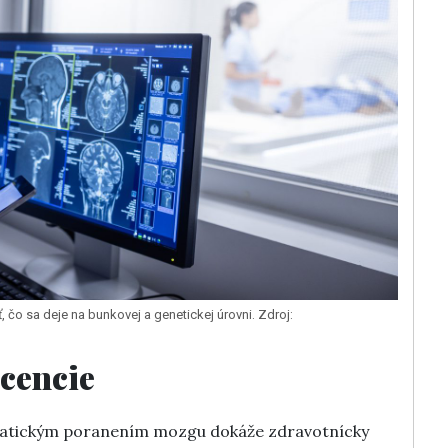
čo sa deje na bunkovej a genetickej úrovni. Zdroj:
scencie
umatickým poranením mozgu dokáže zdravotnícky