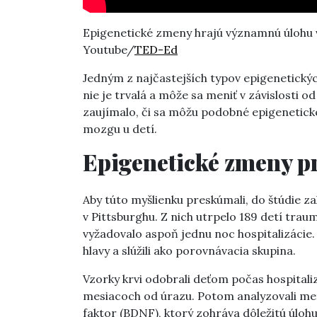
Epigenetické zmeny hrajú významnú úlohu v 
Youtube/
TED-Ed
Jedným z najčastejších typov epigenetický
nie je trvalá a môže sa meniť v závislosti 
zaujímalo, či sa môžu podobné epigenetick
mozgu u detí.
Epigenetické zmeny p
Aby túto myšlienku preskúmali, do štúdie 
v Pittsburghu. Z nich utrpelo 189 detí tra
vyžadovalo aspoň jednu noc hospitalizácie.
hlavy a slúžili ako porovnávacia skupina.
Vzorky krvi odobrali deťom počas hospitaliz
mesiacoch od úrazu. Potom analyzovali me
faktor (BDNF), ktorý zohráva dôležitú úlohu