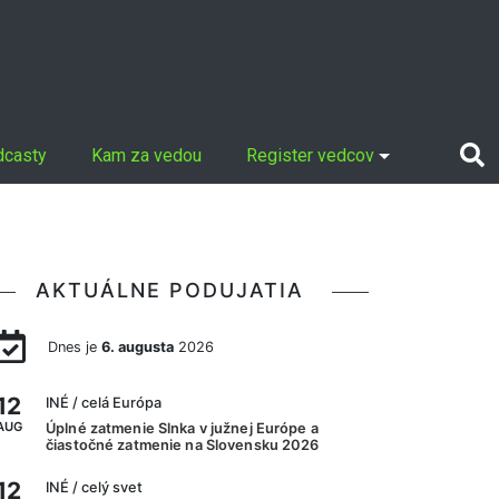
dcasty
Kam za vedou
Register vedcov
AKTUÁLNE PODUJATIA
Dnes je
6. augusta
2026
12
INÉ
/ celá Európa
AUG
Úplné zatmenie Slnka v južnej Európe a
čiastočné zatmenie na Slovensku 2026
12
INÉ
/ celý svet