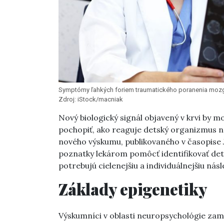
Symptómy ľahkých foriem traumatického poranenia mozgu 
Zdroj: iStock/macniak
Nový biologický signál objavený v krvi by
pochopiť, ako reaguje detský organizmus n
nového výskumu, publikovaného v časopise
poznatky lekárom pomôcť identifikovať de
potrebujú cielenejšiu a individuálnejšiu násl
Základy epigenetiky
Výskumníci v oblasti neuropsychológie za