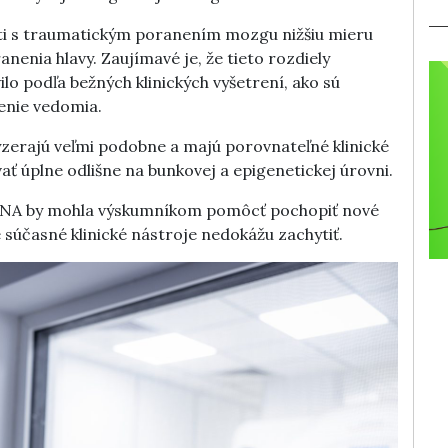
eti s traumatickým poranením mozgu nižšiu mieru
enia hlavy. Zaujímavé je, že tieto rozdiely
ilo podľa bežných klinických vyšetrení, ako sú
enie vedomia.
yzerajú veľmi podobne a majú porovnateľné klinické
 úplne odlišne na bunkovej a epigenetickej úrovni.
 DNA by mohla výskumníkom pomôcť pochopiť nové
súčasné klinické nástroje nedokážu zachytiť.