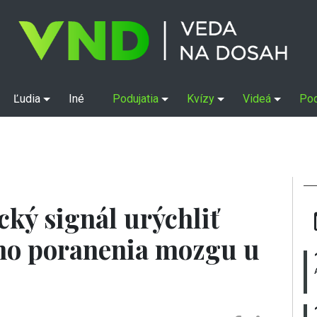
Ľudia
Iné
Podujatia
Kvízy
Videá
Po
ký signál urýchliť
ho poranenia mozgu u