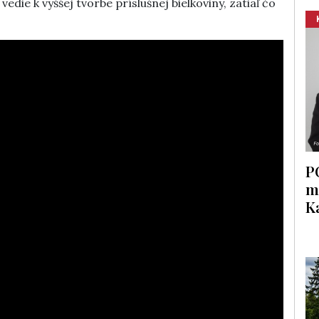
vedie k vyššej tvorbe príslušnej bielkoviny, zatiaľ čo
P
m
K