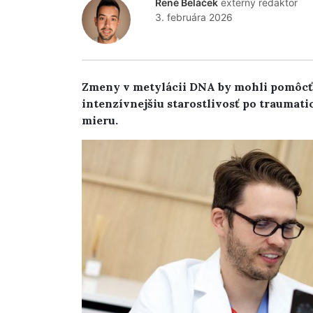
René Beláček
externý redaktor
3. februára 2026
Zmeny v metylácii DNA by mohli pomôcť i
intenzívnejšiu starostlivosť po traumati
mieru.