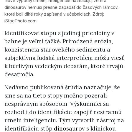
Nové výpočty umelej inteligencie naznačujú, že éra
dinosaurov nemusí presne zapadať do časových rámcov,
ktoré boli dlhé roky zapísané v učebniciach. Zdroj:
iStocPhoto.com
Identifikovať stopu z jedinej priehlbiny v
bahne je veľmi ťažké. Prirodzená erózia,
konzistencia starovekého sedimentu a
subjektívna ľudská interpretácia môžu viesť
k búrlivým vedeckým debatám, ktoré trvajú
desaťročia.
Nedávno publikovaná štúdia naznačuje, že
sme sa na tieto stopy možno pozerali
nesprávnym spôsobom. Výskumníci sa
rozhodli do identifikácie zapojiť nestrannú
umelú inteligenciu. Tým vytvorili nástroj na
identifikáciu stôp
dinosaurov
s klinickou