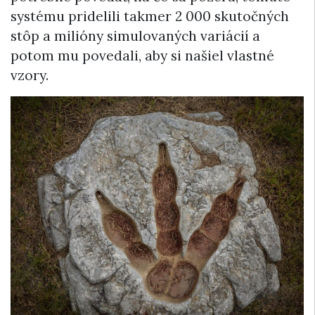
systému pridelili takmer 2 000 skutočných
stôp a milióny simulovaných variácií a
potom mu povedali, aby si našiel vlastné
vzory.