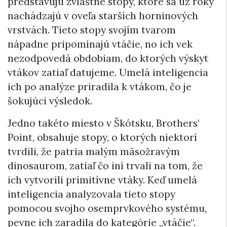
predstavujú zvláštne stopy, ktoré sa už roky
nachádzajú v oveľa starších horninových
vrstvách. Tieto stopy svojím tvarom
nápadne pripomínajú vtáčie, no ich vek
nezodpovedá obdobiam, do ktorých výskyt
vtákov zatiaľ datujeme. Umelá inteligencia
ich po analýze priradila k vtákom, čo je
šokujúci výsledok.
Jedno takéto miesto v Škótsku, Brothers’
Point, obsahuje stopy, o ktorých niektorí
tvrdili, že patria malým mäsožravým
dinosaurom, zatiaľ čo iní trvali na tom, že
ich vytvorili primitívne vtáky. Keď umelá
inteligencia analyzovala tieto stopy
pomocou svojho osemprvkového systému,
pevne ich zaradila do kategórie „vtáčie“.