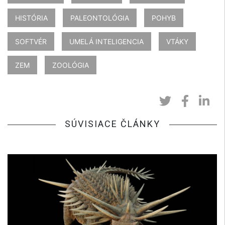
HISTÓRIA
PALEONTOLÓGIA
POHYB
SOFTVÉR
UMELÁ INTELIGENCIA
VTÁKY
ZEM
ZOOLÓGIA
SÚVISIACE ČLÁNKY