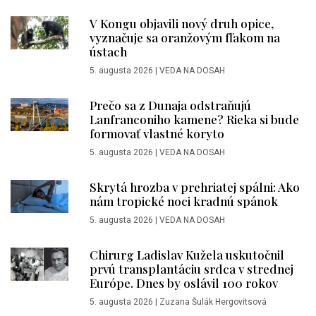
V Kongu objavili nový druh opice,
vyznačuje sa oranžovým fľakom na
ústach
5. augusta 2026
|
VEDA NA DOSAH
Prečo sa z Dunaja odstraňujú
Lanfranconiho kamene? Rieka si bude
formovať vlastné koryto
5. augusta 2026
|
VEDA NA DOSAH
Skrytá hrozba v prehriatej spálni: Ako
nám tropické noci kradnú spánok
5. augusta 2026
|
VEDA NA DOSAH
Chirurg Ladislav Kužela uskutočnil
prvú transplantáciu srdca v strednej
Európe. Dnes by oslávil 100 rokov
5. augusta 2026
|
Zuzana Šulák Hergovitsová