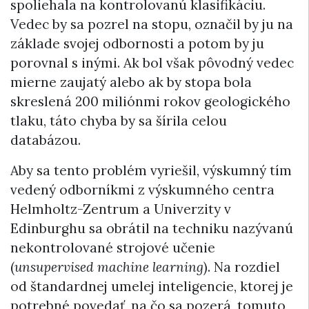
spoliehala na kontrolovanú klasifikáciu.
Vedec by sa pozrel na stopu, označil by ju na
základe svojej odbornosti a potom by ju
porovnal s inými. Ak bol však pôvodný vedec
mierne zaujatý alebo ak by stopa bola
skreslená 200 miliónmi rokov geologického
tlaku, táto chyba by sa šírila celou
databázou.
Aby sa tento problém vyriešil, výskumný tím
vedený odborníkmi z výskumného centra
Helmholtz-Zentrum a Univerzity v
Edinburghu sa obrátil na techniku ​​nazývanú
nekontrolované strojové učenie
(
unsupervised machine learning
). Na rozdiel
od štandardnej umelej inteligencie, ktorej je
potrebné povedať, na čo sa pozerá, tomuto