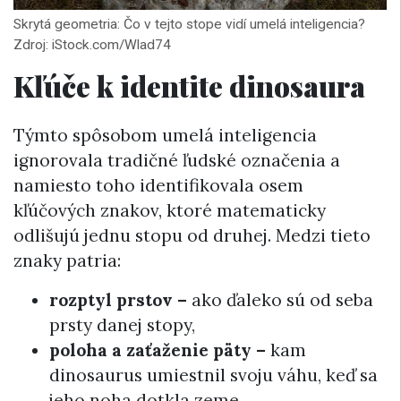
Skrytá geometria: Čo v tejto stope vidí umelá inteligencia?
Zdroj: iStock.com/Wlad74
Kľúče k identite dinosaura
Týmto spôsobom umelá inteligencia
ignorovala tradičné ľudské označenia a
namiesto toho identifikovala osem
kľúčových znakov, ktoré matematicky
odlišujú jednu stopu od druhej. Medzi tieto
znaky patria:
rozptyl prstov –
ako ďaleko sú od seba
prsty danej stopy,
poloha a zaťaženie päty –
kam
dinosaurus umiestnil svoju váhu, keď sa
jeho noha dotkla zeme,