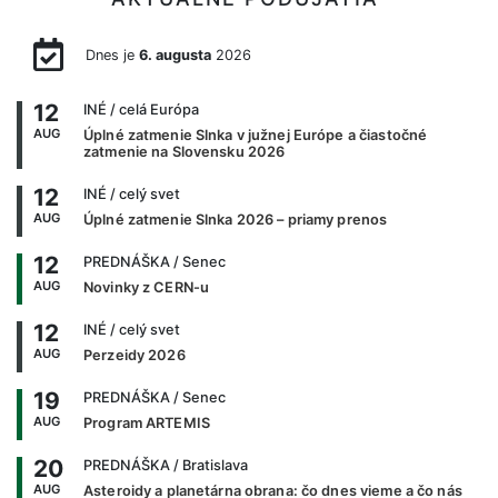
Dnes je
6. augusta
2026
12
INÉ
/ celá Európa
AUG
Úplné zatmenie Slnka v južnej Európe a čiastočné
zatmenie na Slovensku 2026
12
INÉ
/ celý svet
AUG
Úplné zatmenie Slnka 2026 – priamy prenos
12
PREDNÁŠKA
/ Senec
AUG
Novinky z CERN-u
12
INÉ
/ celý svet
AUG
Perzeidy 2026
19
PREDNÁŠKA
/ Senec
AUG
Program ARTEMIS
20
PREDNÁŠKA
/ Bratislava
AUG
Asteroidy a planetárna obrana: čo dnes vieme a čo nás