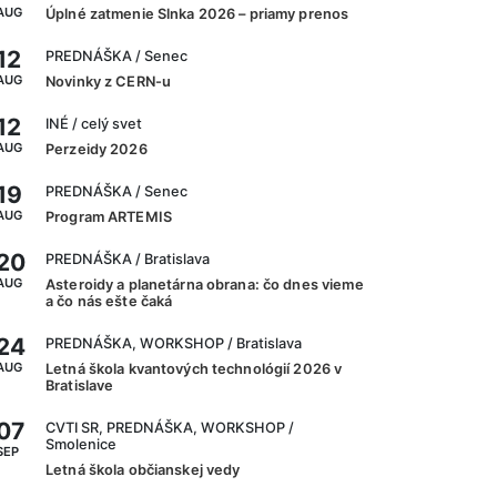
AUG
Úplné zatmenie Slnka 2026 – priamy prenos
12
PREDNÁŠKA
/ Senec
AUG
Novinky z CERN-u
12
INÉ
/ celý svet
AUG
Perzeidy 2026
19
PREDNÁŠKA
/ Senec
AUG
Program ARTEMIS
20
PREDNÁŠKA
/ Bratislava
AUG
Asteroidy a planetárna obrana: čo dnes vieme
a čo nás ešte čaká
24
PREDNÁŠKA, WORKSHOP
/ Bratislava
AUG
Letná škola kvantových technológií 2026 v
Bratislave
07
CVTI SR, PREDNÁŠKA, WORKSHOP
/
Smolenice
SEP
Letná škola občianskej vedy