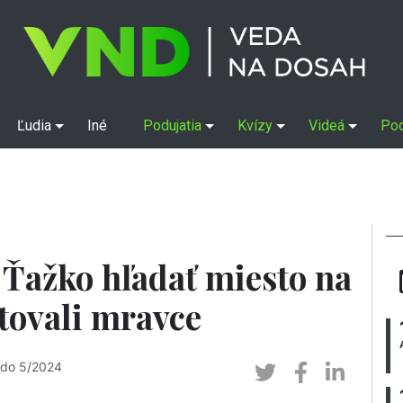
Ľudia
Iné
Podujatia
Kvízy
Videá
Po
: Ťažko hľadať miesto na
tovali mravce
 do 5/2024