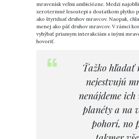
mravenísk veľmi ambiciózne. Medzi najobľú
xerotermné lesostepi s dostatkom plytko p
ako štyridsať druhov mravcov. Naopak, chlad
menej ako päť druhov mravcov. V rámci kon
vyhýbať priamym interakciám s inými mrav
hovoriť.
Ťažko hľadať 
nejestvujú m
nenájdeme ich 
planéty a na 
pohorí, no 
takmer vše