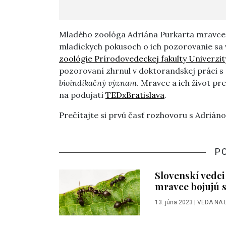
Mladého zoológa Adriána Purkarta mravce f
mladíckych pokusoch o ich pozorovanie sa 
zoológie Prírodovedeckej fakulty Univerzi
pozorovaní zhrnul v doktorandskej práci 
bioindikačný význam
. Mravce a ich život pr
na podujatí
TEDx
Bratislava
.
Prečítajte si prvú časť rozhovoru s Adrián
P
Slovenskí vedc
mravce bojujú s
13. júna 2023
|
VEDA NA 