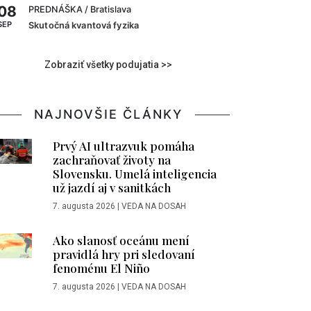
08
PREDNÁŠKA
/ Bratislava
SEP
Skutočná kvantová fyzika
Zobraziť všetky podujatia >>
NAJNOVŠIE ČLÁNKY
Prvý AI ultrazvuk pomáha
zachraňovať životy na
Slovensku. Umelá inteligencia
už jazdí aj v sanitkách
7. augusta 2026
|
VEDA NA DOSAH
Ako slanosť oceánu mení
pravidlá hry pri sledovaní
fenoménu El Niño
7. augusta 2026
|
VEDA NA DOSAH