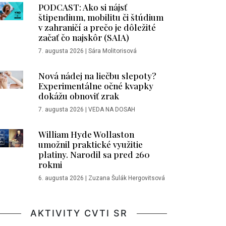
PODCAST: Ako si nájsť
štipendium, mobilitu či štúdium
v zahraničí a prečo je dôležité
začať čo najskôr (SAIA)
7. augusta 2026
|
Sára Molitorisová
Nová nádej na liečbu slepoty?
Experimentálne očné kvapky
dokážu obnoviť zrak
7. augusta 2026
|
VEDA NA DOSAH
William Hyde Wollaston
umožnil praktické využitie
platiny. Narodil sa pred 260
rokmi
6. augusta 2026
|
Zuzana Šulák Hergovitsová
AKTIVITY CVTI SR