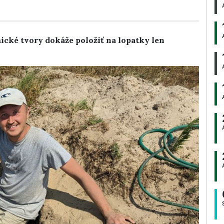
cké tvory dokáže položiť na lopatky len