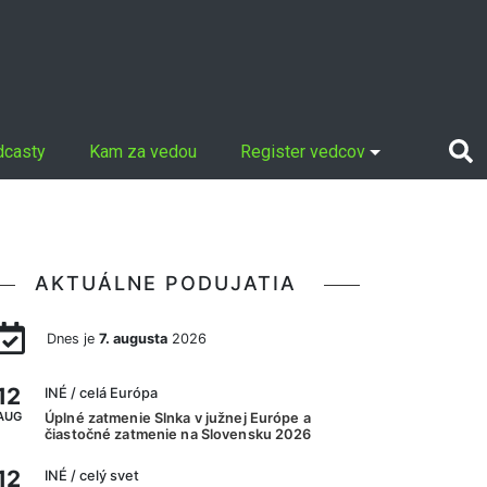
dcasty
Kam za vedou
Register vedcov
AKTUÁLNE PODUJATIA
Dnes je
7. augusta
2026
12
INÉ
/ celá Európa
AUG
Úplné zatmenie Slnka v južnej Európe a
čiastočné zatmenie na Slovensku 2026
12
INÉ
/ celý svet