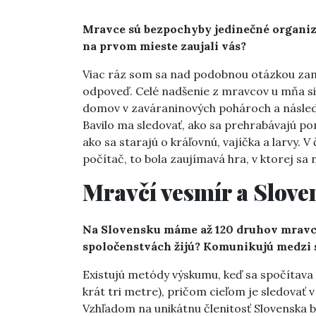
Mravce sú bezpochyby jedinečné organiz
na prvom mieste zaujali vás?
Viac ráz som sa nad podobnou otázkou zam
odpoveď. Celé nadšenie z mravcov u mňa sia
domov v zaváraninových pohároch a následn
Bavilo ma sledovať, ako sa prehrabávajú pom
ako sa starajú o kráľovnú, vajíčka a larvy.
počítač, to bola zaujímavá hra, v ktorej sa 
Mravčí vesmír a Slove
Na Slovensku máme až 120 druhov mravcov
spoločenstvách žijú? Komunikujú medzi 
Existujú metódy výskumu, keď sa spočítava 
krát tri metre), pričom cieľom je sledovať 
Vzhľadom na unikátnu členitosť Slovenska b