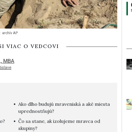
: archív AP
SI VIAC O VEDCOVI
., MBA
tislave
Ako dlho budujú mraveniská a aké miesta
uprednostňujú?
o?
Čo sa stane, ak izolujeme mravca od
skupiny?