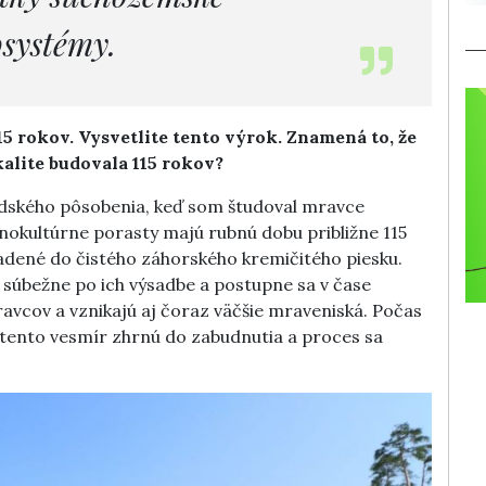
osystémy.
15 rokov. Vysvetlite tento výrok. Znamená to, že
okalite budovala 115 rokov?
dského pôsobenia, keď som študoval mravce
nokultúrne porasty majú rubnú dobu približne 115
adené do čistého záhorského kremičitého piesku.
 súbežne po ich výsadbe a postupne sa v čase
ravcov a vznikajú aj čoraz väčšie mraveniská. Počas
 tento vesmír zhrnú do zabudnutia a proces sa