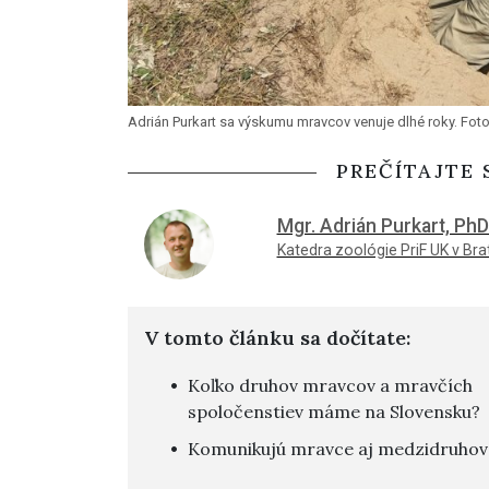
Adrián Purkart sa výskumu mravcov venuje dlhé roky. Foto
PREČÍTAJTE 
Mgr. Adrián Purkart, PhD
Katedra zoológie PriF UK v Bra
V tomto článku sa dočítate:
Koľko druhov mravcov a mravčích
spoločenstiev máme na Slovensku?
Komunikujú mravce aj medzidruhov