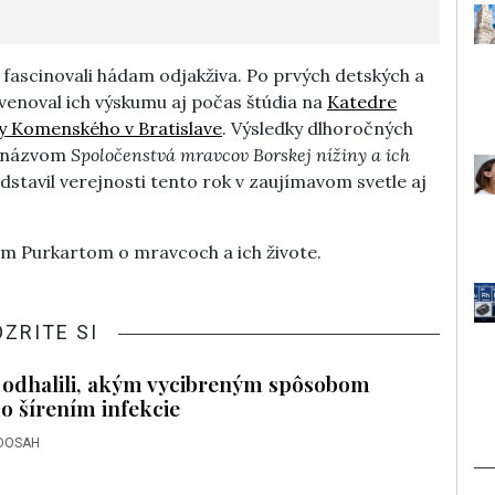
ascinovali hádam odjakživa. Po prvých detských a
venoval ich výskumu aj počas štúdia na
Katedre
ty Komenského v Bratislave
. Výsledky dlhoročných
s názvom
Spoločenstvá mravcov Borskej nížiny a ich
edstavil verejnosti tento rok v zaujímavom svetle aj
om Purkartom o mravcoch a ich živote.
OZRITE SI
i odhalili, akým vycibreným spôsobom
o šírením infekcie
DOSAH