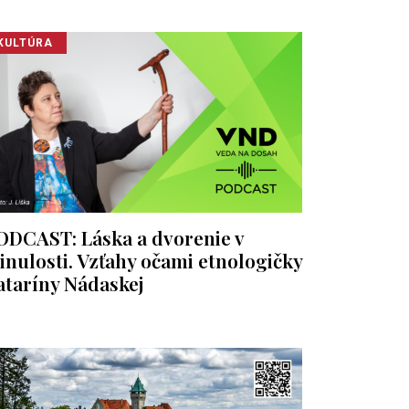
KULTÚRA
ODCAST: Láska a dvorenie v
inulosti. Vzťahy očami etnologičky
ataríny Nádaskej