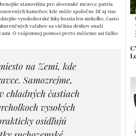
benejšie stanovištia pre slovenské mravce patria
onorených kameňov, kde môže spoločne žiť aj viac
nejšie vysokohorské lúky hostia len niekoľko, často
kurenčných vzťahov sa väčšina druhov snaží
cami. O vzájomnej pomoci preto môžeme asi ťažko
C
L
miesto na Zemi, kde
ravce. Samozrejme,
v chladných častiach
vrcholkoch vysokých
prakticky osídľujú
tky suchozemské