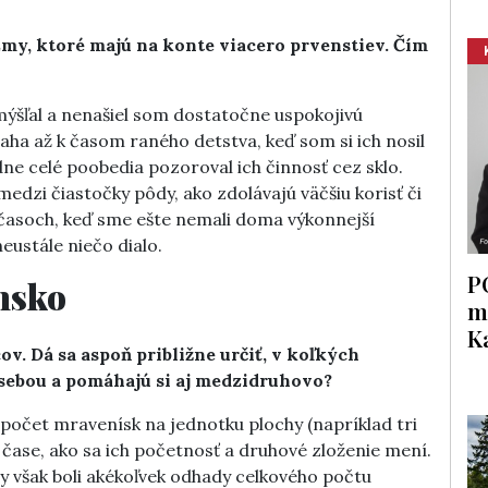
my, ktoré majú na konte viacero prvenstiev. Čím
ýšľal a nenašiel som dostatočne uspokojivú
ha až k časom raného detstva, keď som si ich nosil
e celé poobedia pozoroval ich činnosť cez sklo.
edzi čiastočky pôdy, ako zdolávajú väčšiu korisť či
 V časoch, keď sme ešte nemali doma výkonnejší
neustále niečo dialo.
P
nsko
m
K
. Dá sa aspoň približne určiť, v koľkých
sebou a pomáhajú si aj medzidruhovo?
počet mravenísk na jednotku plochy (napríklad tri
v čase, ako sa ich početnosť a druhové zloženie mení.
y však boli akékoľvek odhady celkového počtu