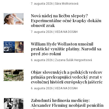
7. augusta 2026
|
Sára Molitorisová
Nová nádej na liečbu slepoty?
Experimentálne očné kvapky dokážu
obnoviť zrak
7. augusta 2026
|
VEDA NA DOSAH
William Hyde Wollaston umožnil
praktické využitie platiny. Narodil sa
pred 260 rokmi
6. augusta 2026
|
Zuzana Šulák Hergovitsová
Objav slovenských a poľských vedcov
prináša prekvapujúci vedecký zvrat v
evolučnej histórii európskych jašteríc
6. augusta 2026
|
VEDA NA DOSAH
Zabudnutí hrdinovia medicíny:
Alexander Fleming neobjavil penicilín