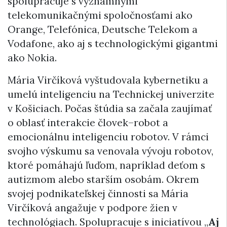
spolupracuje s významnými
telekomunikačnými spoločnosťami ako
Orange, Telefónica, Deutsche Telekom a
Vodafone, ako aj s technologickými gigantmi
ako Nokia.
Mária Virčíková vyštudovala kybernetiku a
umelú inteligenciu na Technickej univerzite
v Košiciach. Počas štúdia sa začala zaujímať
o oblasť interakcie človek–robot a
emocionálnu inteligenciu robotov. V rámci
svojho výskumu sa venovala vývoju robotov,
ktoré pomáhajú ľuďom, napríklad deťom s
autizmom alebo starším osobám. Okrem
svojej podnikateľskej činnosti sa Mária
Virčíková angažuje v podpore žien v
technológiach. Spolupracuje s iniciatívou „
Aj