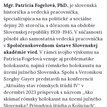
Mgr. Patrícia Fogelová, PhD.
, je slovenská
historička a vedecká pracovníčka,
špecializujúca sa na politické a sociálne
dejiny 20. storočia, s dôrazom na obdobie
Slovenskej republiky 1939–1945. V súčasnosti
pôsobí ako samostatná vedecká pracovníčka
v
Spoločenskovednom ústave Slovenskej
akadémie vied
. V rámci svojho výskumu sa
Patrícia Fogelová venuje aj problematike
holokaustu, najmä rómskeho holokaustu na
území južného Slovenska. Spolu s Veronikou
Szeghy-Gayer predstavili na konferencii
„Aktuálny stav rómskych štúdií IV“ v
decembri 2023 príspevok s názvom „Ako
skúmať rómsky holokaust na území južného
Slovenska? Prípadová štúdia o Košiciach“.