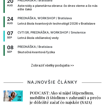
20
PREDNÁŠKA
/ Bratislava
AUG
Asteroidy a planetárna obrana: čo dnes vieme a čo nás
ešte čaká
24
PREDNÁŠKA, WORKSHOP
/ Bratislava
AUG
Letná škola kvantových technológií 2026 v Bratislave
07
CVTI SR, PREDNÁŠKA, WORKSHOP
/ Smolenice
SEP
Letná škola občianskej vedy
08
PREDNÁŠKA
/ Bratislava
SEP
Skutočná kvantová fyzika
Zobraziť všetky podujatia >>
NAJNOVŠIE ČLÁNKY
PODCAST: Ako si nájsť štipendium,
mobilitu či štúdium v zahraničí a prečo
je dôležité začať čo najskôr (SAIA)