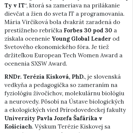
Ty v IT
“, ktorá sa zameriava na prilákanie
dievčat a žien do sveta IT a programovania.
Mária Virčíková bola dvakrát zaradená do
prestížneho rebríčka
Forbes 30 pod 30
a
získala ocenenie
Young Global Leader
od
Svetového ekonomického fóra. Je tiež
držiteľkou European Tech Women Award a
ocenenia SXSW Award.
RNDr. Terézia Kisková, PhD.
, je slovenská
vedkyňa a pedagogička so zameraním na
fyziológiu živočíchov, molekulárnu biológiu
a neurovedy. Pôsobí na Ústave biologických
a ekologických vied Prírodovedeckej fakulty
Univerzity Pavla Jozefa Šafárika v
Košiciach
. Výskum Terézie Kiskovej sa