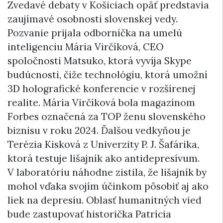
Zvedavé debaty v Košiciach opäť predstavia
zaujímavé osobnosti slovenskej vedy.
Pozvanie prijala odborníčka na umelú
inteligenciu Mária Virčíková, CEO
spoločnosti Matsuko, ktorá vyvíja Skype
budúcnosti, čiže technológiu, ktorá umožní
3D holografické konferencie v rozšírenej
realite. Mária Virčíková bola magazínom
Forbes označená za TOP ženu slovenského
biznisu v roku 2024. Ďalšou vedkyňou je
Terézia Kisková z Univerzity P. J. Šafárika,
ktorá testuje lišajník ako antidepresívum.
V laboratóriu náhodne zistila, že lišajník by
mohol vďaka svojím účinkom pôsobiť aj ako
liek na depresiu. Oblasť humanitných vied
bude zastupovať historička Patrícia