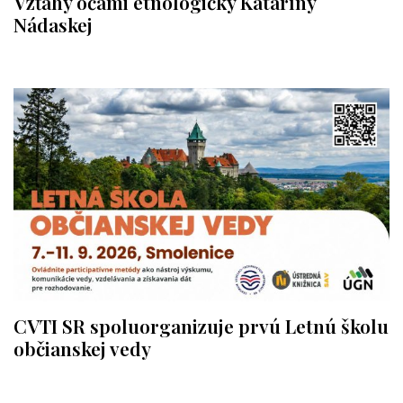
Vzťahy očami etnologičky Kataríny
Nádaskej
CVTI SR spoluorganizuje prvú Letnú školu
občianskej vedy