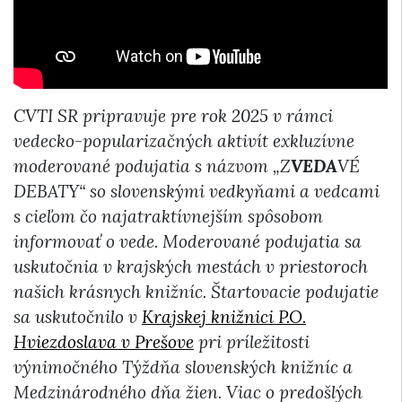
CVTI SR pripravuje pre rok 2025 v rámci
vedecko-popularizačných aktivít exkluzívne
moderované podujatia s názvom „Z
VEDA
VÉ
DEBATY“ so slovenskými vedkyňami a vedcami
s cieľom čo najatraktívnejším spôsobom
informovať o vede. Moderované podujatia sa
uskutočnia v krajských mestách v priestoroch
našich krásnych knižníc. Štartovacie podujatie
sa uskutočnilo v
Krajskej knižnici P.O.
Hviezdoslava v Prešove
pri príležitosti
výnimočného Týždňa slovenských knižníc a
Medzinárodného dňa žien. Viac o predošlých