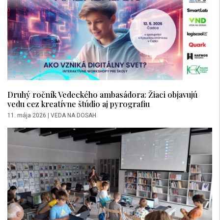
Druhý ročník Vedeckého ambasádora: Žiaci objavujú
vedu cez kreatívne štúdio aj pyrografiu
11. mája 2026
|
VEDA NA DOSAH