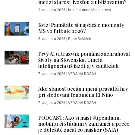
medzi starostlivosťou a ubližovaním?
9. augusta 2026
|
Kristína Anna Majcherová
Kvíz: Pamätáte si najväčšie momenty
MS vo futbale 2026?
8. augusta 2026
|
René Beláček
Prvý AI ultrazvuk pomáha zachraňovať
životy na Slovensku. Umelá
inteligencia už jazdí aj v sanitkách
7. augusta 2026
|
VEDA NA DOSAH
Ako slanosť oceánu mení pravidlá hry
pri sledovaní fenoménu El Niño
7. augusta 2026
|
VEDA NA DOSAH
PODCAST: Ako si nájsť štipendium,
mobilitu či štúdium v zahraničí a prečo
je dôležité začať čo najskôr (SAIA)