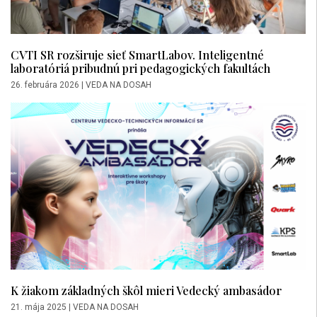
CVTI SR rozširuje sieť SmartLabov. Inteligentné
laboratóriá pribudnú pri pedagogických fakultách
26. februára 2026
|
VEDA NA DOSAH
K žiakom základných škôl mieri Vedecký ambasádor
21. mája 2025
|
VEDA NA DOSAH