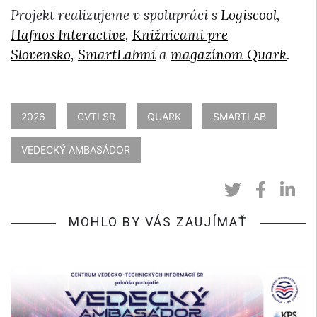
Projekt realizujeme v spolupráci s
Logiscool
,
Hafnos Interactive
,
Knižnicami pre
Slovensko,
SmartLabmi
a
magazínom Quark
.
2026
CVTI SR
QUARK
SMARTLAB
VEDECKÝ AMBASÁDOR
MOHLO BY VÁS ZAUJÍMAŤ