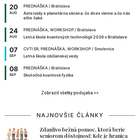
20
PREDNÁŠKA
/ Bratislava
AUG
Asteroidy a planetárna obrana: čo dnes vieme a čo nás
ešte čaká
24
PREDNÁŠKA, WORKSHOP
/ Bratislava
AUG
Letná škola kvantových technológií 2026 v Bratislave
07
CVTI SR, PREDNÁŠKA, WORKSHOP
/ Smolenice
SEP
Letná škola občianskej vedy
08
PREDNÁŠKA
/ Bratislava
SEP
Skutočná kvantová fyzika
Zobraziť všetky podujatia >>
NAJNOVŠIE ČLÁNKY
Zdanlivo bežná pomoc, ktorá berie
seniorom dôstojnosť: Kde je hranica