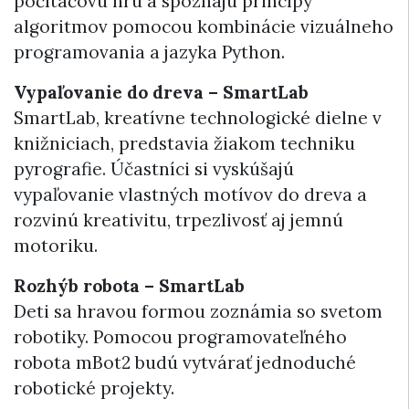
počítačovú hru a spoznajú princípy
algoritmov pomocou kombinácie vizuálneho
programovania a jazyka Python.
Vypaľovanie do dreva – SmartLab
SmartLab, kreatívne technologické dielne v
knižniciach, predstavia žiakom techniku
pyrografie. Účastníci si vyskúšajú
vypaľovanie vlastných motívov do dreva a
rozvinú kreativitu, trpezlivosť aj jemnú
motoriku.
Rozhýb robota – SmartLab
Deti sa hravou formou zoznámia so svetom
robotiky. Pomocou programovateľného
robota mBot2 budú vytvárať jednoduché
robotické projekty.