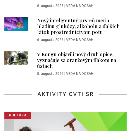
6. augusta 2026
|
VEDA NA DOSAH
Nový inteligentný prsteň meria
hladinu glukózy, alkoholu a ďalších
látok prostredníctvom potu
6. augusta 2026
|
VEDA NA DOSAH
V Kongu objavili nový druh opice,
vyznačuje sa oranžovým fľakom na
ústach
5. augusta 2026
|
VEDA NA DOSAH
AKTIVITY CVTI SR
KULTÚRA