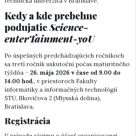
technická univerzita v Bratislave.
Kedy a kde prebehne
podujatie
Science-
enterTainment-yoU
Po úspešných predchádzajúcich ročníkoch
sa tretí ročník uskutoční počas maturitného
týždňa –
26. mája 2026 v čase od 9.00 do
14.00 hod.
, v priestoroch Fakulty
informatiky a informačných technológií
STU, Ilkovičova 2 (Mlynská dolina),
Bratislava.
Registrácia
V prípade záujmu o účasť organizovanej