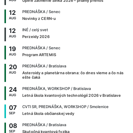
Úplné zatmenie Slnka 2026 – priamy prenos
12
PREDNÁŠKA
/ Senec
AUG
Novinky z CERN-u
12
INÉ
/ celý svet
AUG
Perzeidy 2026
19
PREDNÁŠKA
/ Senec
AUG
Program ARTEMIS
20
PREDNÁŠKA
/ Bratislava
AUG
Asteroidy a planetárna obrana: čo dnes vieme a čo nás
ešte čaká
24
PREDNÁŠKA, WORKSHOP
/ Bratislava
AUG
Letná škola kvantových technológií 2026 v Bratislave
07
CVTI SR, PREDNÁŠKA, WORKSHOP
/ Smolenice
SEP
Letná škola občianskej vedy
08
PREDNÁŠKA
/ Bratislava
SEP
Skutočná kvantová fyzika