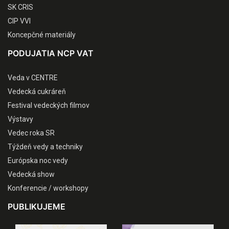
SK CRIS
CIP VVI
Koncepčné materiály
PODUJATIA NCP VAT
Veda v CENTRE
Vedecká cukráreň
Festival vedeckých filmov
Výstavy
Vedec roka SR
Týždeň vedy a techniky
Európska noc vedy
Vedecká show
Konferencie / workshopy
PUBLIKUJEME