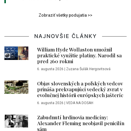
Zobraziť všetky podujatia >>
NAJNOVŠIE ČLÁNKY
William Hyde Wollaston umožnil
praktické využitie platiny. Narodil sa
pred 260 rokmi
6. augusta 2026
|
Zuzana Šulák Hergovitsová
Objav slovenských a poľských vedcov
prináša prekvapujúci vedecký zvrat v
evolučnej histórii európskych jašteríc
6. augusta 2026
|
VEDA NA DOSAH
Zabudnutí hrdinovia medicíny:
Alexander Fleming neobjavil penicilín
sám