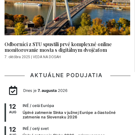
Odborníci z STU spustili prvé komplexné online
monitorovanie mosta s digitálnym dvojčaťom
7. októbra 2025
|
VEDA NA DOSAH
AKTUÁLNE PODUJATIA
Dnes je
7. augusta
2026
12
INÉ
/ celá Európa
AUG
Úplné zatmenie Slnka v južnej Európe a čiastočné
zatmenie na Slovensku 2026
12
INÉ
/ celý svet
AUG