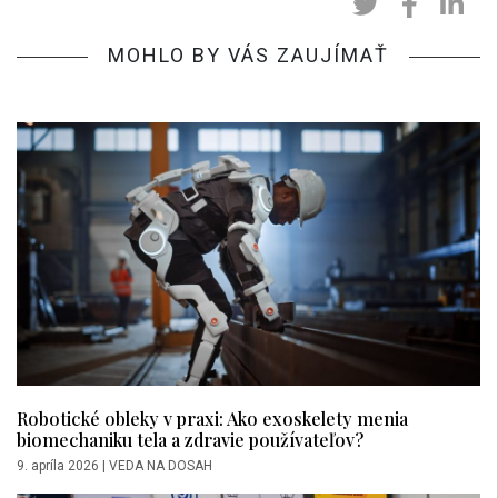
MOHLO BY VÁS ZAUJÍMAŤ
Robotické obleky v praxi: Ako exoskelety menia
biomechaniku tela a zdravie používateľov?
9. apríla 2026
|
VEDA NA DOSAH