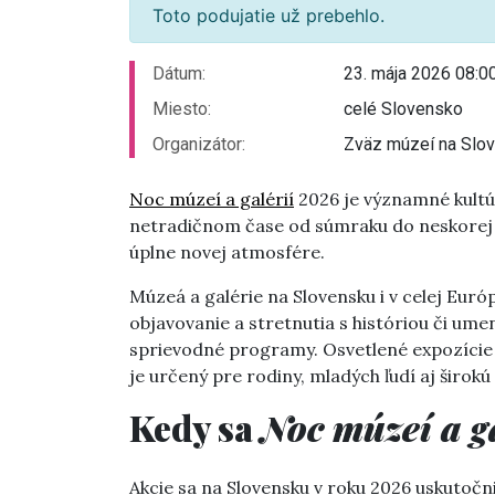
Toto podujatie už prebehlo.
Dátum:
23. mája 2026 08:0
Miesto:
celé Slovensko
Organizátor:
Zväz múzeí na Slo
Noc múzeí a galérií
2026 je významné kultúr
netradičnom čase od súmraku do neskorej no
úplne novej atmosfére.
Múzeá a galérie na Slovensku i v celej Euró
objavovanie a stretnutia s históriou či ume
sprievodné programy. Osvetlené expozície
je určený pre rodiny, mladých ľudí aj širokú
Kedy sa
Noc múzeí a g
Akcie sa na Slovensku v roku 2026 uskutočn