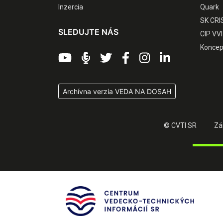
Inzercia
Quark
SK CRI
SLEDUJTE NÁS
CIP VVI
Koncep
Archívna verzia VEDA NA DOSAH
© CVTI SR
Zá