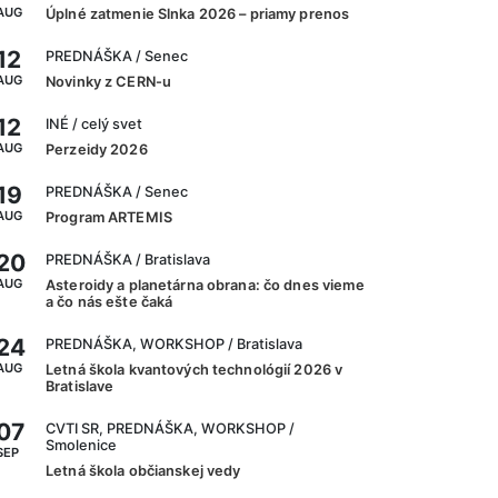
AUG
Úplné zatmenie Slnka 2026 – priamy prenos
12
PREDNÁŠKA
/ Senec
AUG
Novinky z CERN-u
12
INÉ
/ celý svet
AUG
Perzeidy 2026
19
PREDNÁŠKA
/ Senec
AUG
Program ARTEMIS
20
PREDNÁŠKA
/ Bratislava
AUG
Asteroidy a planetárna obrana: čo dnes vieme
a čo nás ešte čaká
24
PREDNÁŠKA, WORKSHOP
/ Bratislava
AUG
Letná škola kvantových technológií 2026 v
Bratislave
07
CVTI SR, PREDNÁŠKA, WORKSHOP
/
Smolenice
SEP
Letná škola občianskej vedy