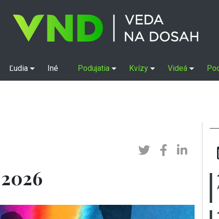
Ľudia
Iné
Podujatia
Kvízy
Videá
Po
 2026