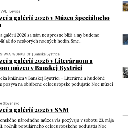
IVAL
| Levoča
eí a galérií 2026 v Múzeu špeciálneho
a
a galérií 2026 sa nám neúprosne blíži a my budeme
päť až do neskorých nočných hodín. Sme...
ÝSTAVA, WORKSHOP
| Banská Bystrica
eí a galérií 2026 v Literárnom a
m múzeu v Banskej Bystrici
cká knižnica v Banskej Bystrici – Literárne a hudobné
 pozýva na obľúbené celoeurópske podujatie Noc múzeí
lé Slovensko
eí a galérií 2026 v SNM
enského národného múzea vás pozývajú v sobotu 23. mája
II. ročník populárneho celoeurópskeho podujatia Noc