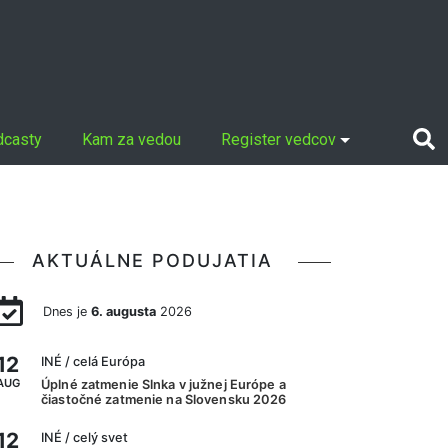
dcasty
Kam za vedou
Register vedcov
AKTUÁLNE PODUJATIA
Dnes je
6. augusta
2026
12
INÉ
/ celá Európa
AUG
Úplné zatmenie Slnka v južnej Európe a
čiastočné zatmenie na Slovensku 2026
12
INÉ
/ celý svet