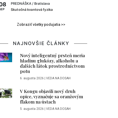
08
PREDNÁŠKA
/ Bratislava
SEP
Skutočná kvantová fyzika
Zobraziť všetky podujatia >>
NAJNOVŠIE ČLÁNKY
Nový inteligentný prsteň meria
hladinu glukózy, alkoholu a
ďalších látok prostredníctvom
potu
6. augusta 2026
|
VEDA NA DOSAH
V Kongu objavili nový druh
opice, vyznačuje sa oranžovým
fľakom na ústach
5. augusta 2026
|
VEDA NA DOSAH