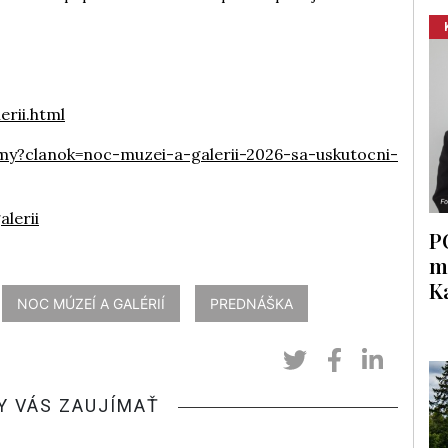
rii.html
?clanok=noc-muzei-a-galerii-2026-sa-uskutocni-
lerii
P
m
K
NOC MÚZEÍ A GALÉRIÍ
PREDNÁŠKA
Y VÁS ZAUJÍMAŤ