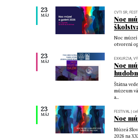
23
CVTI SR, FEST
MÁJ
Noc múz
školstv
Noc múzeí 
otvorení o
23
EXKURZIA, V
MÁJ
Noc múz
hudobno
Štátna vede
múzeum vás
a...
23
FESTIVAL
| ce
MÁJ
Noc múz
Múzeá Slov
2026 na XX