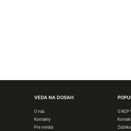
VEDA NA DOSAH
POPU
O nás
O NCP 
Kontakty
Kontak
Pre médiá
Zážitk