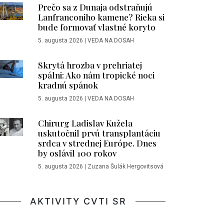
Prečo sa z Dunaja odstraňujú
Lanfranconiho kamene? Rieka si
bude formovať vlastné koryto
5. augusta 2026
|
VEDA NA DOSAH
Skrytá hrozba v prehriatej
spálni: Ako nám tropické noci
kradnú spánok
5. augusta 2026
|
VEDA NA DOSAH
Chirurg Ladislav Kužela
uskutočnil prvú transplantáciu
srdca v strednej Európe. Dnes
by oslávil 100 rokov
5. augusta 2026
|
Zuzana Šulák Hergovitsová
AKTIVITY CVTI SR