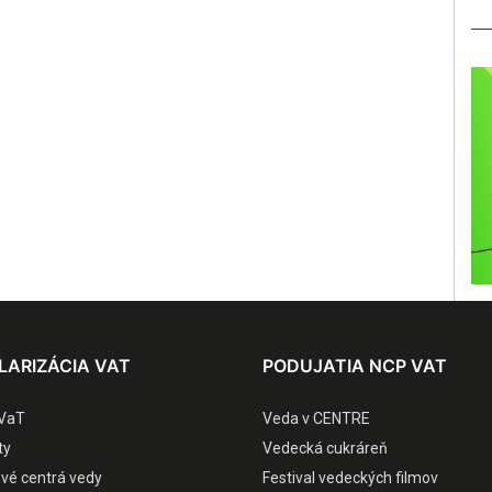
LARIZÁCIA VAT
PODUJATIA NCP VAT
VaT
Veda v CENTRE
ty
Vedecká cukráreň
ové centrá vedy
Festival vedeckých filmov