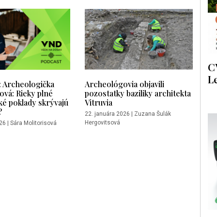
C
L
Archeologička
Archeológovia objavili
vá: Rieky plné
pozostatky baziliky architekta
Aké poklady skrývajú
Vitruvia
?
22. januára 2026
|
Zuzana Šulák
Hergovitsová
026
|
Sára Molitorisová