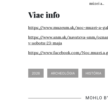
múzeí a...
Viac info
https://www.muzeum.sk/noc-muzei-a-gale
https://www.snm.sk/navsteva-snm/oznamy
v-sobotu-23-maja
https://www.facebook.com/Noc.muzei.a.ga
2026
ARCHEOLÓGIA
HISTÓRIA
MOHLO B