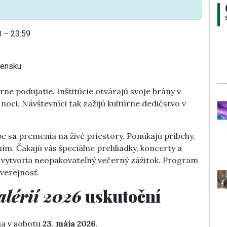
0 – 23:59
vensku
ne podujatie. Inštitúcie otvárajú svoje brány v
ci. Návštevníci tak zažijú kultúrne dedičstvo v
pe sa premenia na živé priestory. Ponúkajú príbehy,
ním. Čakajú vás špeciálne prehliadky, koncerty a
 vytvoria neopakovateľný večerný zážitok. Program
 verejnosť.
alérií 2026
uskutoční
ia v sobotu
23. mája 2026
.