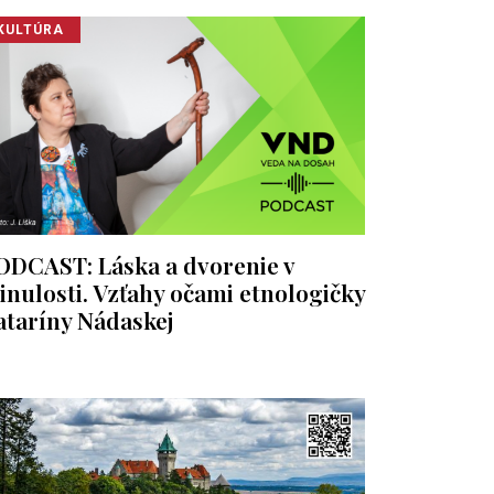
KULTÚRA
ODCAST: Láska a dvorenie v
inulosti. Vzťahy očami etnologičky
ataríny Nádaskej