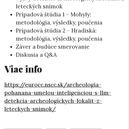
leteckých snímok
Prípadová štúdia 1 – Mohyly:
metodológia, výsledky, poučenia
Prípadová štúdia 2 – Hradiská:
metodológia, výsledky, poučenia
Záver a budúce smerovanie
Diskusia a Q&A
Viac info
https://eurocc.nscc.sk/archeologia-
pohanana-umelou-inteligenciou-s-llm-
detekcia-archeologickych-lokalit-z-
leteckych-snimok/