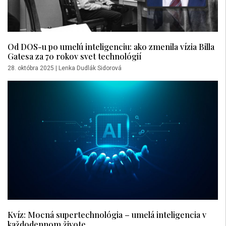
Od DOS-u po umelú inteligenciu: ako zmenila vízia Billa
Gatesa za 70 rokov svet technológií
28. októbra 2025
|
Lenka Dudlák Sidorová
Kvíz: Mocná supertechnológia – umelá inteligencia v
každodennom živote