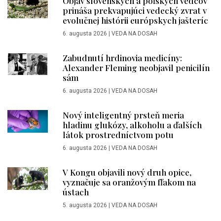
Objav slovenských a poľských vedcov
prináša prekvapujúci vedecký zvrat v
evolučnej histórii európskych jašteríc
6. augusta 2026
|
VEDA NA DOSAH
Zabudnutí hrdinovia medicíny:
Alexander Fleming neobjavil penicilín
sám
6. augusta 2026
|
VEDA NA DOSAH
Nový inteligentný prsteň meria
hladinu glukózy, alkoholu a ďalších
látok prostredníctvom potu
6. augusta 2026
|
VEDA NA DOSAH
V Kongu objavili nový druh opice,
vyznačuje sa oranžovým fľakom na
ústach
5. augusta 2026
|
VEDA NA DOSAH