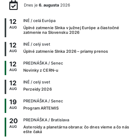
Dnes je
6. augusta
2026
12
INÉ
/ celá Európa
AUG
Úplné zatmenie Slnka v južnej Európe a čiastočné
zatmenie na Slovensku 2026
12
INÉ
/ celý svet
AUG
Úplné zatmenie Slnka 2026 – priamy prenos
12
PREDNÁŠKA
/ Senec
AUG
Novinky z CERN-u
12
INÉ
/ celý svet
AUG
Perzeidy 2026
19
PREDNÁŠKA
/ Senec
AUG
Program ARTEMIS
20
PREDNÁŠKA
/ Bratislava
AUG
Asteroidy a planetárna obrana: čo dnes vieme a čo nás
ešte čaká