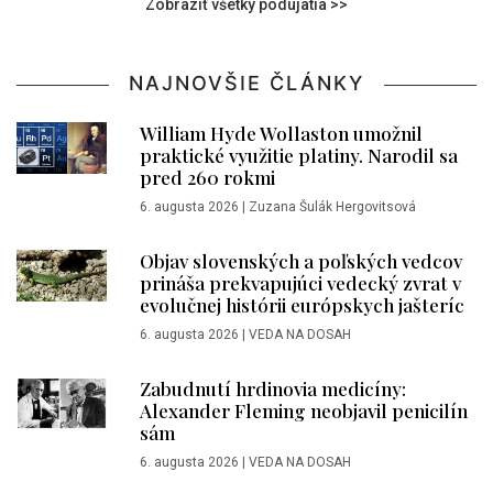
Zobraziť všetky podujatia >>
NAJNOVŠIE ČLÁNKY
William Hyde Wollaston umožnil
praktické využitie platiny. Narodil sa
pred 260 rokmi
6. augusta 2026
|
Zuzana Šulák Hergovitsová
Objav slovenských a poľských vedcov
prináša prekvapujúci vedecký zvrat v
evolučnej histórii európskych jašteríc
6. augusta 2026
|
VEDA NA DOSAH
Zabudnutí hrdinovia medicíny:
Alexander Fleming neobjavil penicilín
sám
6. augusta 2026
|
VEDA NA DOSAH