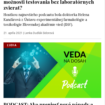
možnosti testovania bez laboratórnych
zvierat?
Hostkou najnovšieho podcastu bola doktorka Helena
Kanďárová z Ústavu experimentálnej farmakológie a
toxikológie Slovenskej akadémie vied (SAV).
21. apríla 2021
|
Lenka Dudlák Sidorová
ĽUDIA
PODCAST: Ako preniesť nové nápady a