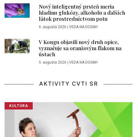
Nový inteligentný prsteň meria
hladinu glukózy, alkoholu a ďalších
látok prostredníctvom potu
6. augusta 2026
|
VEDA NA DOSAH
V Kongu objavili nový druh opice,
vyznačuje sa oranžovým fľakom na
ústach
5. augusta 2026
|
VEDA NA DOSAH
AKTIVITY CVTI SR
KULTÚRA