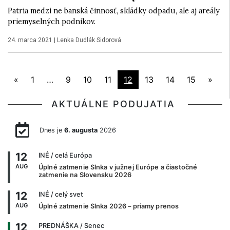
Patria medzi ne banská činnosť, skládky odpadu, ale aj areály
priemyselných podnikov.
24. marca 2021
|
Lenka Dudlák Sidorová
«
1
…
9
10
11
12
13
14
15
»
AKTUÁLNE PODUJATIA
Dnes je
6. augusta
2026
12
INÉ
/ celá Európa
AUG
Úplné zatmenie Slnka v južnej Európe a čiastočné
zatmenie na Slovensku 2026
12
INÉ
/ celý svet
AUG
Úplné zatmenie Slnka 2026 – priamy prenos
12
PREDNÁŠKA
/ Senec