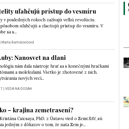
elity uľahčujú prístup do vesmíru
y v posledných rokoch zažívajú veľkú revolúciu.
pôsobom uľahčujú a zlacňujú prístup do vesmíru. V
e sa s...
|
Marta Bartošovičová
Luby: Nanosvet na dlani
ológia nám dala nástroje hrať sa s konečnými hračkami
tómami a molekulami. Všetko je zhotovené z nich.
tvárania nových vecí...
17
|
VEDA NA DOSAH
ko – krajina zemetrasení?
Kristána Csicsaya, PhD. z Ústavu vied o Zemi SAV, sú
a jedným z dôkazov o tom, že naša Zem je...