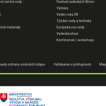
ové centrá vedy
Festival vedeckých filmov
Výstavy
S
Vedec roka SR
Týždeň vedy a techniky
čné materiály
Európska noc vedy
Vedecká show
Konferencie / workshopy
sady ochrany osobných údajov
Vyhlásenie o prístupnosti
Map