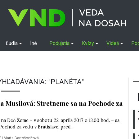
Ľudia
Iné
Podujatia
Kvízy
Videá
Po
YHĽADÁVANIA: "PLANÉTA"
a Musilová: Stretneme sa na Pochode za
na Deň Zeme – v sobotu 22. apríla 2017 o 13.00 hod. – sa
ochod za vedu v Bratislave, pred...
7
|
Marta Bartošovičová