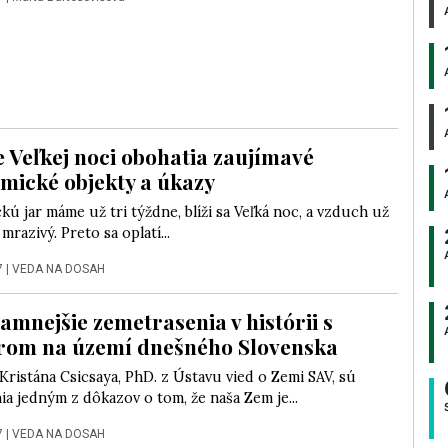
 Veľkej noci obohatia zaujímavé
mické objekty a úkazy
ú jar máme už tri týždne, blíži sa Veľká noc, a vzduch už
š mrazivý. Preto sa oplatí...
7
|
VEDA NA DOSAH
amnejšie zemetrasenia v histórii s
rom na území dnešného Slovenska
Kristána Csicsaya, PhD. z Ústavu vied o Zemi SAV, sú
a jedným z dôkazov o tom, že naša Zem je...
7
|
VEDA NA DOSAH