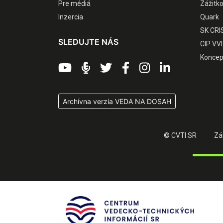
Pre médiá
Zážitk
Inzercia
Quark
SK CRI
SLEDUJTE NÁS
CIP VVI
Koncep
Archívna verzia VEDA NA DOSAH
© CVTI SR
Zá