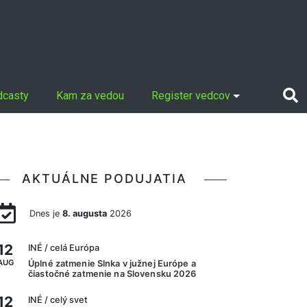
dcasty
Kam za vedou
Register vedcov
AKTUÁLNE PODUJATIA
Dnes je
8. augusta
2026
12
INÉ
/ celá Európa
AUG
Úplné zatmenie Slnka v južnej Európe a
čiastočné zatmenie na Slovensku 2026
12
INÉ
/ celý svet