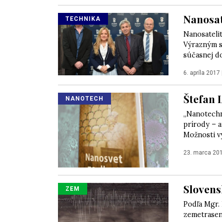
Nanosat
TECHNIKA
Nanosatelit
Výrazným s
súčasnej dob
6. apríla 2017
Štefan 
NANOTECH
„Nanotechn
prírody – a
Možnosti vy
23. marca 20
Slovens
ZEM
Podľa Mgr. 
zemetraseni