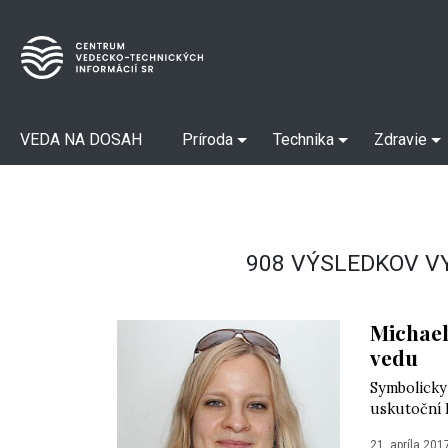
VEDA NA DOSAH
Príroda
Technika
Zdravie
908 VÝSLEDKOV V
Michael
vedu
Symbolicky 
uskutoční P
21. apríla 201