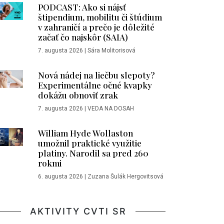
PODCAST: Ako si nájsť
štipendium, mobilitu či štúdium
v zahraničí a prečo je dôležité
začať čo najskôr (SAIA)
7. augusta 2026
|
Sára Molitorisová
Nová nádej na liečbu slepoty?
Experimentálne očné kvapky
dokážu obnoviť zrak
7. augusta 2026
|
VEDA NA DOSAH
William Hyde Wollaston
umožnil praktické využitie
platiny. Narodil sa pred 260
rokmi
6. augusta 2026
|
Zuzana Šulák Hergovitsová
AKTIVITY CVTI SR