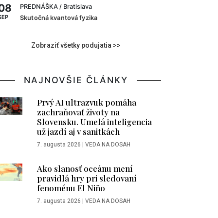
08
PREDNÁŠKA
/ Bratislava
SEP
Skutočná kvantová fyzika
Zobraziť všetky podujatia >>
NAJNOVŠIE ČLÁNKY
Prvý AI ultrazvuk pomáha
zachraňovať životy na
Slovensku. Umelá inteligencia
už jazdí aj v sanitkách
7. augusta 2026
|
VEDA NA DOSAH
Ako slanosť oceánu mení
pravidlá hry pri sledovaní
fenoménu El Niño
7. augusta 2026
|
VEDA NA DOSAH