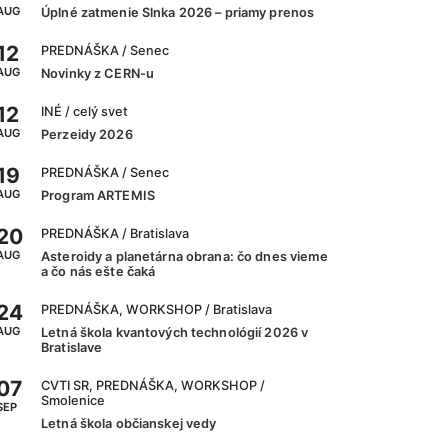
AUG
Úplné zatmenie Slnka 2026 – priamy prenos
12
PREDNÁŠKA
/ Senec
AUG
Novinky z CERN-u
12
INÉ
/ celý svet
AUG
Perzeidy 2026
19
PREDNÁŠKA
/ Senec
AUG
Program ARTEMIS
20
PREDNÁŠKA
/ Bratislava
AUG
Asteroidy a planetárna obrana: čo dnes vieme
a čo nás ešte čaká
24
PREDNÁŠKA, WORKSHOP
/ Bratislava
AUG
Letná škola kvantových technológií 2026 v
Bratislave
07
CVTI SR, PREDNÁŠKA, WORKSHOP
/
Smolenice
SEP
Letná škola občianskej vedy