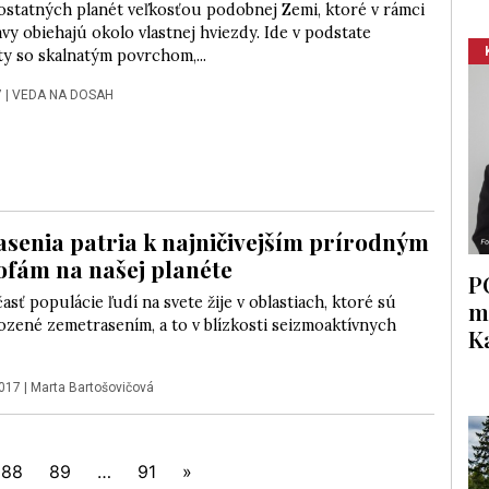
statných planét veľkosťou podobnej Zemi, ktoré v rámci
avy obiehajú okolo vlastnej hviezdy. Ide v podstate
y so skalnatým povrchom,...
7
|
VEDA NA DOSAH
senia patria k najničivejším prírodným
ofám na našej planéte
P
asť populácie ľudí na svete žije v oblastiach, ktoré sú
m
ozené zemetrasením, a to v blízkosti seizmoaktívnych
K
2017
|
Marta Bartošovičová
88
89
…
91
»