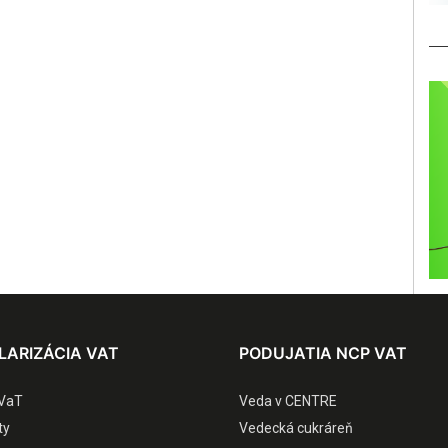
LARIZÁCIA VAT
PODUJATIA NCP VAT
VaT
Veda v CENTRE
ty
Vedecká cukráreň