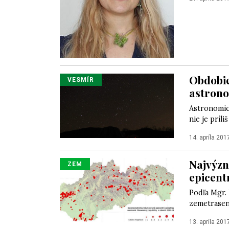
Obdobie
VESMÍR
astrono
Astronomick
nie je príli
14. apríla 201
Najvýzn
ZEM
epicent
Podľa Mgr. 
zemetraseni
13. apríla 201