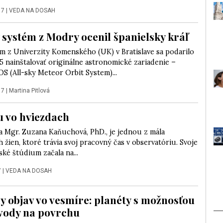
17
|
VEDA NA DOSAH
 systém z Modry ocenil španielsky kráľ
 z Univerzity Komenského (UK) v Bratislave sa podarilo
5 nainštalovať originálne astronomické zariadenie –
S (All-sky Meteor Orbit System)...
17
|
Martina Pitlová
u vo hviezdach
 Mgr. Zuzana Kaňuchová, PhD., je jednou z mála
 žien, ktoré trávia svoj pracovný čas v observatóriu. Svoje
ké štúdium začala na...
7
|
VEDA NA DOSAH
y objav vo vesmíre: planéty s možnosťou
 vody na povrchu