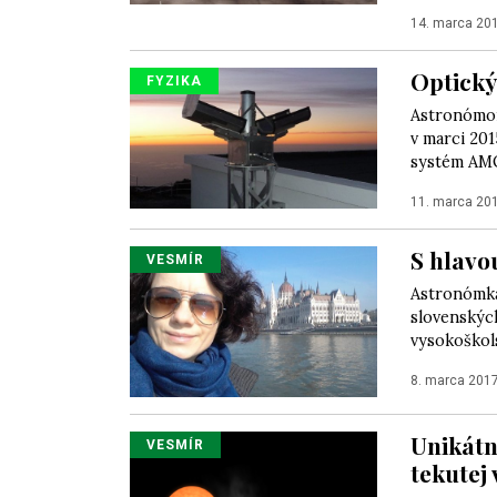
14. marca 20
Optický
FYZIKA
Astronómom
v marci 201
systém AMO
11. marca 20
S hlavo
VESMÍR
Astronómka
slovenských
vysokoškols
8. marca 201
Unikátn
VESMÍR
tekutej