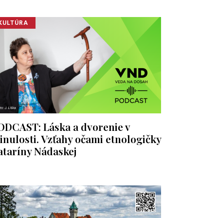
KULTÚRA
ODCAST: Láska a dvorenie v
inulosti. Vzťahy očami etnologičky
ataríny Nádaskej