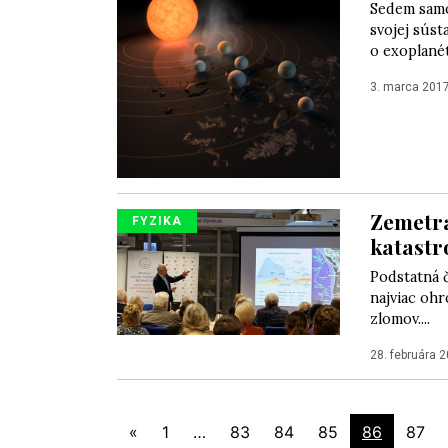
Sedem samo
svojej súst
o exoplanét
3. marca 201
Zemetra
FYZIKA
katastr
Podstatná č
najviac ohr
zlomov....
28. februára 
«
1
…
83
84
85
86
87