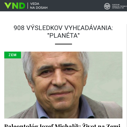
908 VÝSLEDKOV VYHĽADÁVANIA:
"PLANÉTA"
ZEM
Paleontológ Jozef Michalík: Život na Zemi