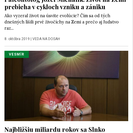
prebieha v cykloch vzniku a zániku
Ako vyzeral život na úsvite evolúcie? Čím sa od tých
dnešných líšili prvé živočíchy na Zemi a prečo aj ľudstvo
raz...
8. októbra 2019
|
VEDA NA DOSAH
VESMÍR
Najbližšiu miliardu rokov sa Slnko