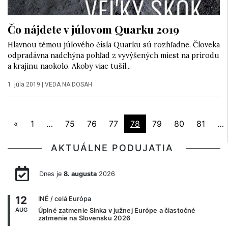
Čo nájdete v júlovom Quarku 2019
Hlavnou témou júlového čísla Quarku sú rozhľadne. Človeka
odpradávna nadchýna pohľad z vyvýšených miest na prírodu
a krajinu naokolo. Akoby viac tušil...
1. júla 2019
|
VEDA NA DOSAH
«
1
…
75
76
77
78
79
80
81
…
AKTUÁLNE PODUJATIA
Dnes je
8. augusta
2026
12
INÉ
/ celá Európa
AUG
Úplné zatmenie Slnka v južnej Európe a čiastočné
zatmenie na Slovensku 2026