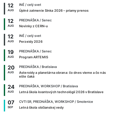
12
INÉ
/ celý svet
AUG
Úplné zatmenie Slnka 2026 – priamy prenos
12
PREDNÁŠKA
/ Senec
AUG
Novinky z CERN-u
12
INÉ
/ celý svet
AUG
Perzeidy 2026
19
PREDNÁŠKA
/ Senec
AUG
Program ARTEMIS
20
PREDNÁŠKA
/ Bratislava
AUG
Asteroidy a planetárna obrana: čo dnes vieme a čo nás
ešte čaká
24
PREDNÁŠKA, WORKSHOP
/ Bratislava
AUG
Letná škola kvantových technológií 2026 v Bratislave
07
CVTI SR, PREDNÁŠKA, WORKSHOP
/ Smolenice
SEP
Letná škola občianskej vedy