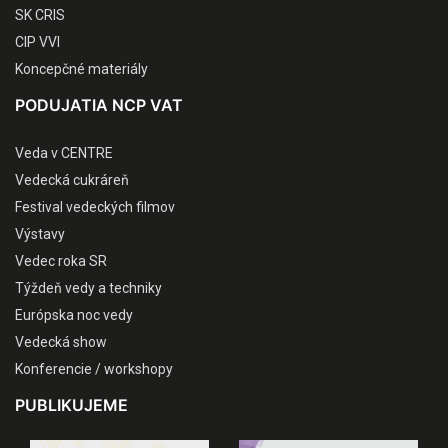
SK CRIS
CIP VVI
Koncepčné materiály
PODUJATIA NCP VAT
Veda v CENTRE
Vedecká cukráreň
Festival vedeckých filmov
Výstavy
Vedec roka SR
Týždeň vedy a techniky
Európska noc vedy
Vedecká show
Konferencie / workshopy
PUBLIKUJEME