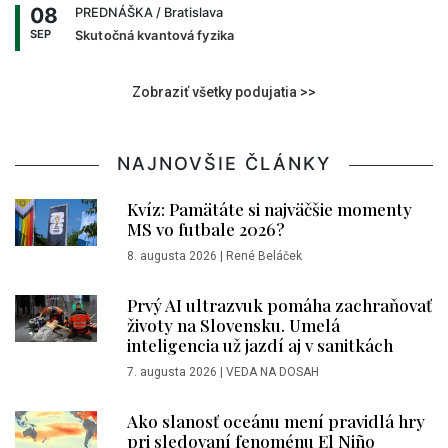
08
PREDNÁŠKA
/ Bratislava
SEP
Skutočná kvantová fyzika
Zobraziť všetky podujatia >>
NAJNOVŠIE ČLÁNKY
Kvíz: Pamätáte si najväčšie momenty
MS vo futbale 2026?
8. augusta 2026
|
René Beláček
Prvý AI ultrazvuk pomáha zachraňovať
životy na Slovensku. Umelá
inteligencia už jazdí aj v sanitkách
7. augusta 2026
|
VEDA NA DOSAH
Ako slanosť oceánu mení pravidlá hry
pri sledovaní fenoménu El Niño