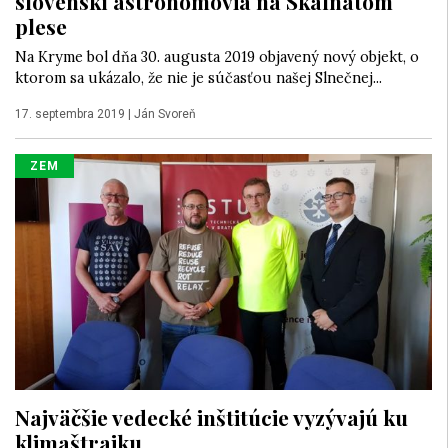
slovenskí astronómovia na Skalnatom
plese
Na Kryme bol dňa 30. augusta 2019 objavený nový objekt, o
ktorom sa ukázalo, že nie je súčasťou našej Slnečnej...
17. septembra 2019
|
Ján Svoreň
ZEM
Najväčšie vedecké inštitúcie vyzývajú ku
klimaštrajku