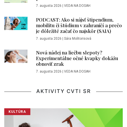
7. augusta 2026
|
VEDA NA DOSAH
PODCAST: Ako si nájsť štipendium,
mobilitu či štúdium v zahraničí a prečo
je dôležité začať čo najskôr (SAIA)
7. augusta 2026
|
Sára Molitorisová
Nová nádej na liečbu slepoty?
Experimentálne očné kvapky dokážu
obnoviť zrak
7. augusta 2026
|
VEDA NA DOSAH
AKTIVITY CVTI SR
KULTÚRA