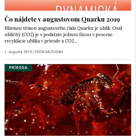
Čo nájdete v augustovom Quarku 2019
Hlavnou témou augustového čísla Quarku je uhlík. Oxid
uhličitý (CO2) je v podstate jednou fázou v procese
recyklácie uhlíka v prírode a CO2...
1. augusta 2019
|
VEDA NA DOSAH
PRÍRODA