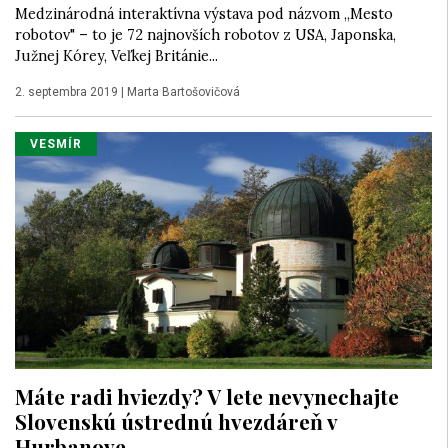
Medzinárodná interaktívna výstava pod názvom „Mesto
robotov" – to je 72 najnovších robotov z USA, Japonska,
Južnej Kórey, Veľkej Británie...
2. septembra 2019
|
Marta Bartošovičová
VESMÍR
Máte radi hviezdy? V lete nevynechajte
Slovenskú ústrednú hvezdáreň v
Hurbanove