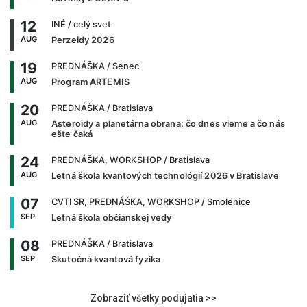
12
INÉ
/ celý svet
AUG
Perzeidy 2026
19
PREDNÁŠKA
/ Senec
AUG
Program ARTEMIS
20
PREDNÁŠKA
/ Bratislava
AUG
Asteroidy a planetárna obrana: čo dnes vieme a čo nás
ešte čaká
24
PREDNÁŠKA, WORKSHOP
/ Bratislava
AUG
Letná škola kvantových technológií 2026 v Bratislave
07
CVTI SR, PREDNÁŠKA, WORKSHOP
/ Smolenice
SEP
Letná škola občianskej vedy
08
PREDNÁŠKA
/ Bratislava
SEP
Skutočná kvantová fyzika
Zobraziť všetky podujatia >>