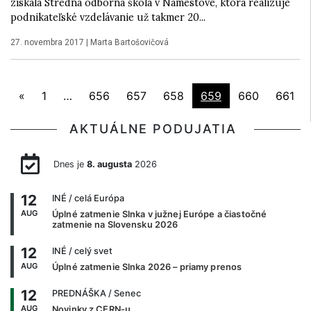
získala Stredná odborná škola v Námestove, ktorá realizuje
podnikateľské vzdelávanie už takmer 20...
27. novembra 2017
|
Marta Bartošovičová
«
1
…
656
657
658
659
660
661
AKTUÁLNE PODUJATIA
Dnes je
8. augusta
2026
12
INÉ
/ celá Európa
AUG
Úplné zatmenie Slnka v južnej Európe a čiastočné
zatmenie na Slovensku 2026
12
INÉ
/ celý svet
AUG
Úplné zatmenie Slnka 2026 – priamy prenos
12
PREDNÁŠKA
/ Senec
AUG
Novinky z CERN-u