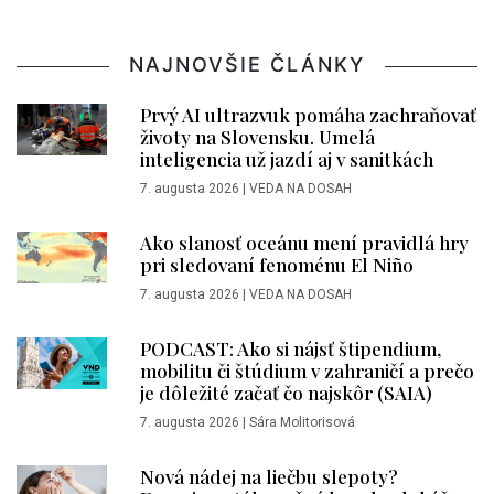
NAJNOVŠIE ČLÁNKY
Prvý AI ultrazvuk pomáha zachraňovať
životy na Slovensku. Umelá
inteligencia už jazdí aj v sanitkách
7. augusta 2026
|
VEDA NA DOSAH
Ako slanosť oceánu mení pravidlá hry
pri sledovaní fenoménu El Niño
7. augusta 2026
|
VEDA NA DOSAH
PODCAST: Ako si nájsť štipendium,
mobilitu či štúdium v zahraničí a prečo
je dôležité začať čo najskôr (SAIA)
7. augusta 2026
|
Sára Molitorisová
Nová nádej na liečbu slepoty?