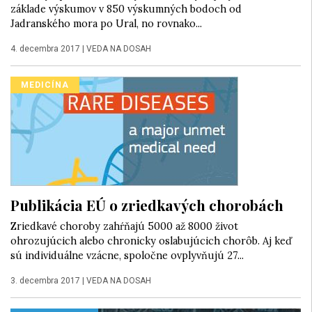
základe výskumov v 850 výskumných bodoch od
Jadranského mora po Ural, no rovnako...
4. decembra 2017
|
VEDA NA DOSAH
MEDICÍNA
Publikácia EÚ o zriedkavých chorobách
Zriedkavé choroby zahŕňajú 5000 až 8000 život
ohrozujúcich alebo chronicky oslabujúcich chorôb. Aj keď
sú individuálne vzácne, spoločne ovplyvňujú 27...
3. decembra 2017
|
VEDA NA DOSAH