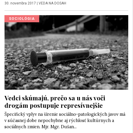
30. novembra 2017
|
VEDA NA DOSAH
SOCIOLÓGIA
Vedci skúmajú, prečo sa u nás voči
drogám postupuje represívnejšie
Špecifický vplyv na šírenie sociálno-patologických javov má
v súčasnej dobe nepochybne aj rýchlosť kultúrnych a
sociálnych zmien. Mjr. Mgr. Dušan...