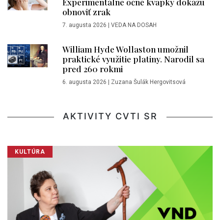
Experimentálne očné kvapky dokážu
obnoviť zrak
7. augusta 2026
|
VEDA NA DOSAH
William Hyde Wollaston umožnil
praktické využitie platiny. Narodil sa
pred 260 rokmi
6. augusta 2026
|
Zuzana Šulák Hergovitsová
AKTIVITY CVTI SR
KULTÚRA