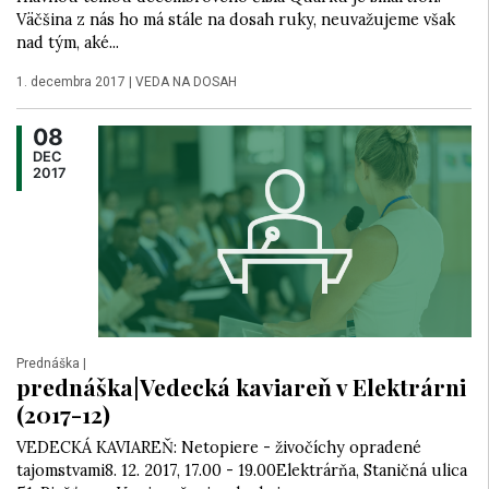
Väčšina z nás ho má stále na dosah ruky, neuvažujeme však
nad tým, aké...
1. decembra 2017
|
VEDA NA DOSAH
08
DEC
2017
Prednáška
|
prednáška|Vedecká kaviareň v Elektrárni
(2017-12)
VEDECKÁ KAVIAREŇ: Netopiere - živočíchy opradené
tajomstvami8. 12. 2017, 17.00 - 19.00Elektrárňa, Staničná ulica