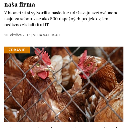
naša firma
V biometrii si vytvorili a následne udržiavajú svetové meno,
majú za sebou viac ako 500 úspešných projektov, len
nedávno získali titul IT...
20. októbra 2016
|
VEDA NA DOSAH
ZDRAVIE