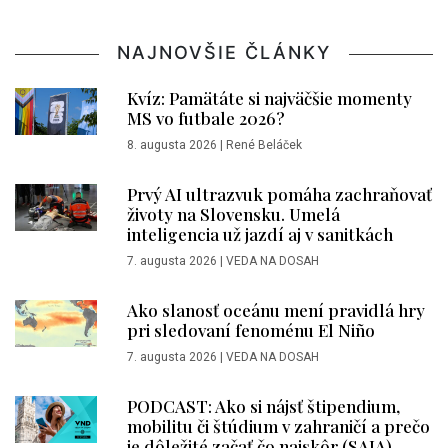
NAJNOVŠIE ČLÁNKY
Kvíz: Pamätáte si najväčšie momenty
MS vo futbale 2026?
8. augusta 2026
|
René Beláček
Prvý AI ultrazvuk pomáha zachraňovať
životy na Slovensku. Umelá
inteligencia už jazdí aj v sanitkách
7. augusta 2026
|
VEDA NA DOSAH
Ako slanosť oceánu mení pravidlá hry
pri sledovaní fenoménu El Niño
7. augusta 2026
|
VEDA NA DOSAH
PODCAST: Ako si nájsť štipendium,
mobilitu či štúdium v zahraničí a prečo
je dôležité začať čo najskôr (SAIA)