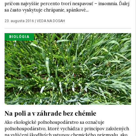
pričom najvyššie percento tvorí nespavosť – insomnia. Ďalej
sa často vyskytuje chrápanie, spánkové...
23. augusta 2016
|
VEDA NA DOSAH
BIOLÓGIA
Na poli a v záhrade bez chémie
Ako ekologické poľnohospodárstvo sa označuje
poľnohospodárstvo, ktoré vychádza z princípov založených
na vylúčení škodlivých vstupov chemického priemyslu, ako