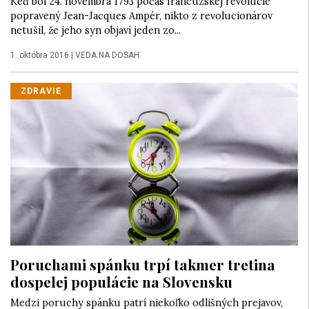
Keď bol 24. novembra 1793 počas francúzskej revolúcie
popravený Jean-Jacques Ampér, nikto z revolucionárov
netušil, že jeho syn objaví jeden zo...
1. októbra 2016
|
VEDA NA DOSAH
ZDRAVIE
Poruchami spánku trpí takmer tretina
dospelej populácie na Slovensku
Medzi poruchy spánku patrí niekoľko odlišných prejavov,