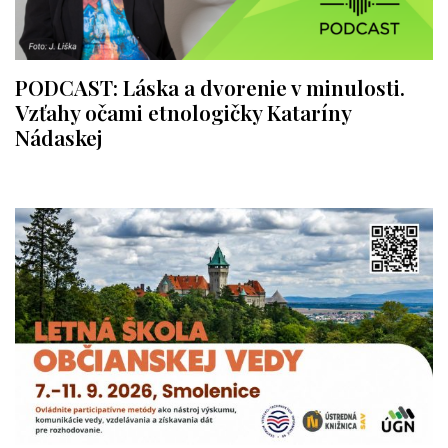
PODCAST: Láska a dvorenie v minulosti.
Vzťahy očami etnologičky Kataríny
Nádaskej