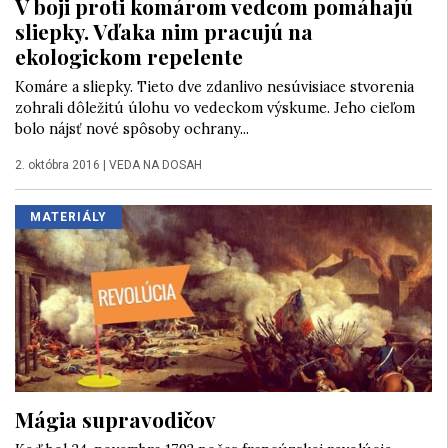
V boji proti komárom vedcom pomáhajú
sliepky. Vďaka nim pracujú na
ekologickom repelente
Komáre a sliepky. Tieto dve zdanlivo nesúvisiace stvorenia
zohrali dôležitú úlohu vo vedeckom výskume. Jeho cieľom
bolo nájsť nové spôsoby ochrany...
2. októbra 2016
|
VEDA NA DOSAH
MATERIÁLY
Mágia supravodičov