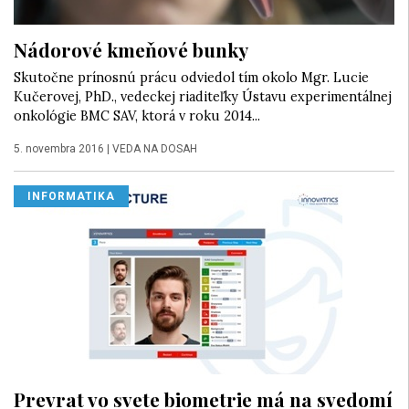
Nádorové kmeňové bunky
Skutočne prínosnú prácu odviedol tím okolo Mgr. Lucie
Kučerovej, PhD., vedeckej riaditeľky Ústavu experimentálnej
onkológie BMC SAV, ktorá v roku 2014...
5. novembra 2016
|
VEDA NA DOSAH
INFORMATIKA
Prevrat vo svete biometrie má na svedomí