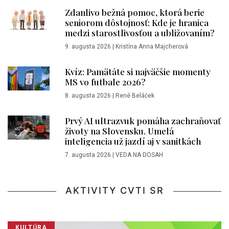
Zdanlivo bežná pomoc, ktorá berie
seniorom dôstojnosť: Kde je hranica
medzi starostlivosťou a ubližovaním?
9. augusta 2026
|
Kristína Anna Majcherová
Kvíz: Pamätáte si najväčšie momenty
MS vo futbale 2026?
8. augusta 2026
|
René Beláček
Prvý AI ultrazvuk pomáha zachraňovať
životy na Slovensku. Umelá
inteligencia už jazdí aj v sanitkách
7. augusta 2026
|
VEDA NA DOSAH
AKTIVITY CVTI SR
KULTÚRA