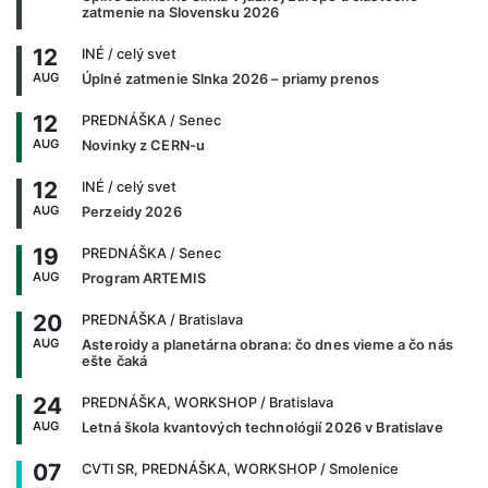
zatmenie na Slovensku 2026
12
INÉ
/ celý svet
AUG
Úplné zatmenie Slnka 2026 – priamy prenos
12
PREDNÁŠKA
/ Senec
AUG
Novinky z CERN-u
12
INÉ
/ celý svet
AUG
Perzeidy 2026
19
PREDNÁŠKA
/ Senec
AUG
Program ARTEMIS
20
PREDNÁŠKA
/ Bratislava
AUG
Asteroidy a planetárna obrana: čo dnes vieme a čo nás
ešte čaká
24
PREDNÁŠKA, WORKSHOP
/ Bratislava
AUG
Letná škola kvantových technológií 2026 v Bratislave
07
CVTI SR, PREDNÁŠKA, WORKSHOP
/ Smolenice