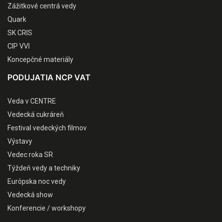
Zážitkové centrá vedy
Quark
SK CRIS
CIP VVI
Koncepčné materiály
PODUJATIA NCP VAT
Veda v CENTRE
Vedecká cukráreň
Festival vedeckých filmov
Výstavy
Vedec roka SR
Týždeň vedy a techniky
Európska noc vedy
Vedecká show
Konferencie / workshopy