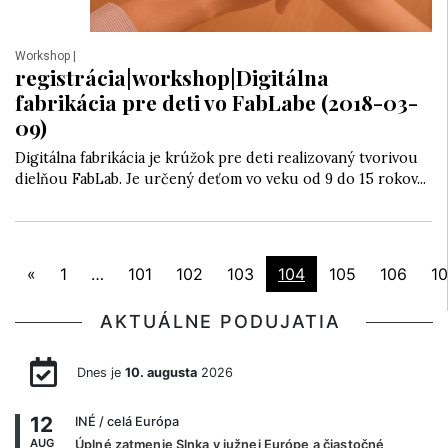
Workshop
|
registrácia|workshop|Digitálna
fabrikácia pre deti vo FabLabe (2018-03-
09)
Digitálna fabrikácia je krúžok pre deti realizovaný tvorivou
dielňou FabLab. Je určený deťom vo veku od 9 do 15 rokov...
«
1
…
101
102
103
104
105
106
1
AKTUÁLNE PODUJATIA
Dnes je
10. augusta
2026
12
INÉ
/ celá Európa
AUG
Úplné zatmenie Slnka v južnej Európe a čiastočné