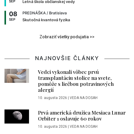
SEP
Letná škola občianskej vedy
08
PREDNÁŠKA
/ Bratislava
SEP
Skutočná kvantová fyzika
Zobraziť všetky podujatia >>
NAJNOVŠIE ČLÁNKY
Vedci vykonali vôbec prvú
transplantáciu stolice na svete,
pomôže s liečbou potravinových
alergií
10. augusta 2026
|
VEDA NA DOSAH
Prvá americká družica Mesiaca Lunar
Orbiter 1 oslavuje 60 rokov
10. augusta 2026
|
VEDA NA DOSAH