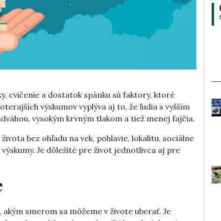
ky, cvičenie a dostatok spánku sú faktory, ktoré
doterajších výskumov vyplýva aj to, že ľudia s vyšším
nadváhou, vysokým krvným tlakom a tiež menej fajčia.
ivota bez ohľadu na vek, pohlavie, lokalitu, sociálne
výskumy. Je dôležité pre život jednotlivca aj pre
e
, akým smerom sa môžeme v živote uberať. Je