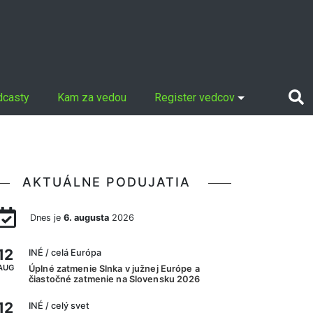
dcasty
Kam za vedou
Register vedcov
AKTUÁLNE PODUJATIA
Dnes je
6. augusta
2026
12
INÉ
/ celá Európa
AUG
Úplné zatmenie Slnka v južnej Európe a
čiastočné zatmenie na Slovensku 2026
12
INÉ
/ celý svet