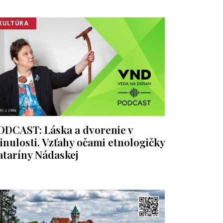
KULTÚRA
ODCAST: Láska a dvorenie v
inulosti. Vzťahy očami etnologičky
ataríny Nádaskej