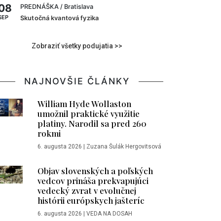
08
PREDNÁŠKA
/ Bratislava
SEP
Skutočná kvantová fyzika
Zobraziť všetky podujatia >>
NAJNOVŠIE ČLÁNKY
William Hyde Wollaston
umožnil praktické využitie
platiny. Narodil sa pred 260
rokmi
6. augusta 2026
|
Zuzana Šulák Hergovitsová
Objav slovenských a poľských
vedcov prináša prekvapujúci
vedecký zvrat v evolučnej
histórii európskych jašteríc
6. augusta 2026
|
VEDA NA DOSAH