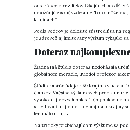
odstránenie rozdielov týkajúcich sa dĺžky ži
umožňujú získať vzdelanie. Toto môže mať p
krajinách.“
Podľa vedcov je dôležité sústrediť sa na re
je zároveň aj limitovaný výskum týkajúci sa
Doteraz najkomplexnej
Žiadna iná štúdia doteraz nedokázala určiť,
globálnom meradle, uviedol profesor Eik
Štúdia zahŕňa údaje z 59 krajín a viac ako 
článkov. Väčšina výskumných prác sumarizo
vysokopríjmových oblastí, čo poukazuje na 
strednými príjmami. Ide najmä o krajiny subs
len málo údajov.
Na tri roky prebiehajúcom výskume sa podieľ