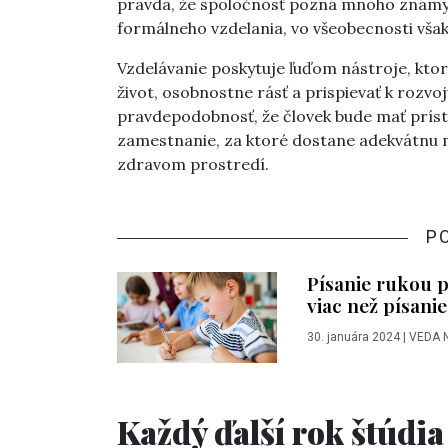
pravda, že spoločnosť pozná mnoho známych 
formálneho vzdelania, vo všeobecnosti však 
Vzdelávanie poskytuje ľuďom nástroje, ktor
život, osobnostne rásť a prispievať k rozv
pravdepodobnosť, že človek bude mať prístup
zamestnanie, za ktoré dostane adekvátnu m
zdravom prostredí.
P
Písanie rukou 
viac než písanie
30. januára 2024
|
VEDA 
Každý ďalší rok štúdia