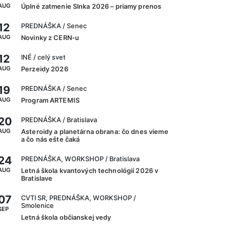
AUG
Úplné zatmenie Slnka 2026 – priamy prenos
12
PREDNÁŠKA
/ Senec
AUG
Novinky z CERN-u
12
INÉ
/ celý svet
AUG
Perzeidy 2026
19
PREDNÁŠKA
/ Senec
AUG
Program ARTEMIS
20
PREDNÁŠKA
/ Bratislava
AUG
Asteroidy a planetárna obrana: čo dnes vieme
a čo nás ešte čaká
24
PREDNÁŠKA, WORKSHOP
/ Bratislava
AUG
Letná škola kvantových technológií 2026 v
Bratislave
07
CVTI SR, PREDNÁŠKA, WORKSHOP
/
Smolenice
SEP
Letná škola občianskej vedy