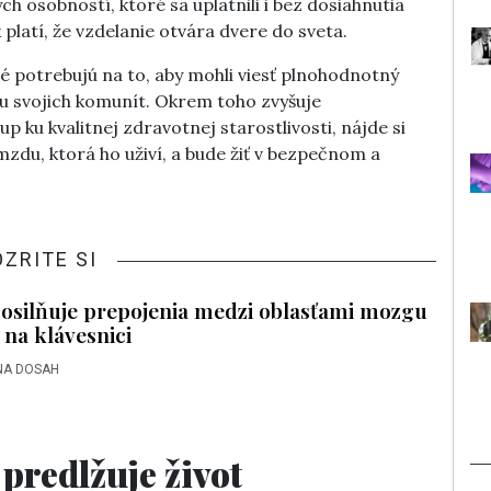
osobností, ktoré sa uplatnili i bez dosiahnutia
platí, že vzdelanie otvára dvere do sveta.
é potrebujú na to, aby mohli viesť plnohodnotný
oju svojich komunít. Okrem toho zvyšuje
 ku kvalitnej zdravotnej starostlivosti, nájde si
zdu, ktorá ho uživí, a bude žiť v bezpečnom a
OZRITE SI
posilňuje prepojenia medzi oblasťami mozgu
 na klávesnici
NA DOSAH
 predlžuje život