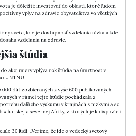
vota je dôležité investovať do oblastí, ktoré ľuďom
ozitívny vplyv na zdravie obyvateľstva vo všetkých
gióny sveta, kde je dostupnosť vzdelania nízka a kde
 dosahu vzdelania na zdravie.
šia štúdia
 do akej miery vplýva rok štúdia na úmrtnosť v
emo z NTNU.
10 000 dát zozbieraných z vyše 600 publikovaných
vaných v rámci tejto štúdie pochádzala z
potrebu ďalšieho výskumu v krajinách s nízkymi a so
aharskej a severnej Afriky, z ktorých je k dispozícii
alo 30 ľudí. „Veríme, že ide o vedecký svetový