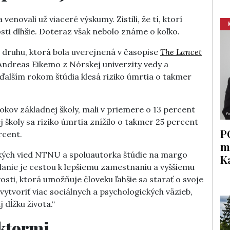
venovali už viaceré výskumy. Zistili, že tí, ktorí
osti dlhšie. Doteraz však nebolo známe o koľko.
 druhu, ktorá bola uverejnená v časopise
The Lancet
 Andreas Eikemo z Nórskej univerzity vedy a
ďalším rokom štúdia klesá riziko úmrtia o takmer
rokov základnej školy, mali v priemere o 13 percent
j školy sa riziko úmrtia znížilo o takmer 25 percent
P
rcent.
m
ických vied NTNU a spoluautorka štúdie na margo
K
delanie je cestou k lepšiemu zamestnaniu a vyššiemu
vosti, ktorá umožňuje človeku ľahšie sa starať o svoje
vytvoriť viac sociálnych a psychologických väzieb,
 dĺžku života.“
aktormi