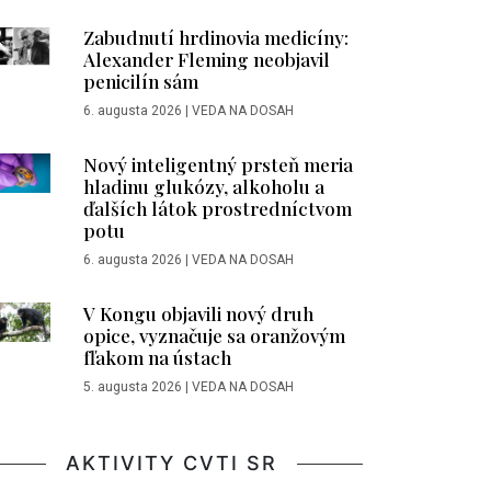
Zabudnutí hrdinovia medicíny:
Alexander Fleming neobjavil
penicilín sám
6. augusta 2026
|
VEDA NA DOSAH
Nový inteligentný prsteň meria
hladinu glukózy, alkoholu a
ďalších látok prostredníctvom
potu
6. augusta 2026
|
VEDA NA DOSAH
V Kongu objavili nový druh
opice, vyznačuje sa oranžovým
fľakom na ústach
5. augusta 2026
|
VEDA NA DOSAH
AKTIVITY CVTI SR