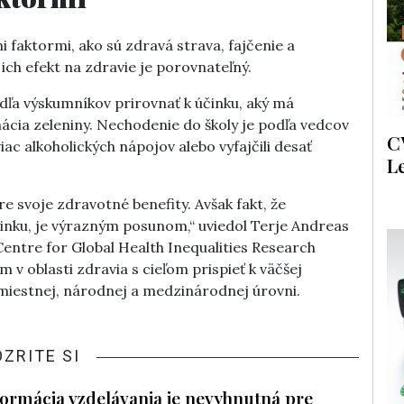
i faktormi, ako sú zdravá strava, fajčenie a
 ich efekt na zdravie je porovnateľný.
dľa výskumníkov prirovnať k účinku, aký má
cia zeleniny. Nechodenie do školy je podľa vedcov
C
viac alkoholických nápojov alebo vyfajčili desať
L
re svoje zdravotné benefity. Avšak fakt, že
inku, je výrazným posunom,“ uviedol Terje Andreas
Centre for Global Health Inequalities Research
v oblasti zdravia s cieľom prispieť k väčšej
 miestnej, národnej a medzinárodnej úrovni.
OZRITE SI
formácia vzdelávania je nevyhnutná pre