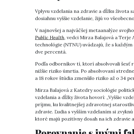
Vplyvu vzdelania na zdravie a dĺžku života sa 
dosiahnu vyššie vzdelanie, žijú vo všeobecn
V najnovšej a najväčšej metaanalýze svojho
Public Health
, vedci Mirza Balajová a Terje
technológie (NTNU) uvádzajú, že s každým 
dve percentá.
Podľa odborníkov tí, ktorí absolvovali šesť 
nižšie riziko úmrtia. Po absolvovaní stredne
a 18 rokov štúdia zmenšilo riziko až o 34 pe
Mirza Balajová z Katedry sociológie polit
vzdelania a dĺžky života hovorí: „Vyššie vz
príjmu, ku kvalitnejšej zdravotnej starostli
zdravie. Ľudia s vyšším vzdelaním si zvyknú 
ktoré majú pozitívny dosah na ich zdravie aj
Porovnanie s inými f