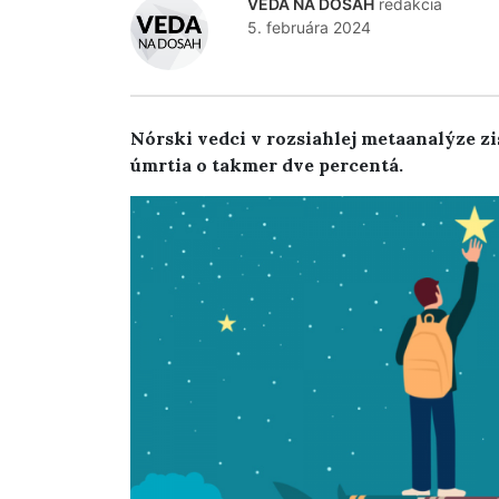
VEDA NA DOSAH
redakcia
5. februára 2024
Nórski vedci v rozsiahlej metaanalýze zist
úmrtia o takmer dve percentá.