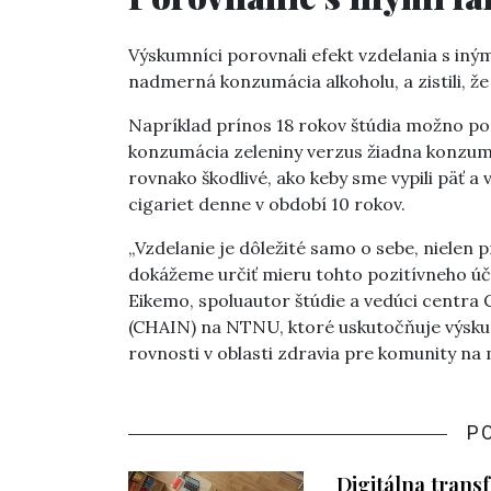
Výskumníci porovnali efekt vzdelania s iným
nadmerná konzumácia alkoholu, a zistili, že
Napríklad prínos 18 rokov štúdia možno po
konzumácia zeleniny verzus žiadna konzumá
rovnako škodlivé, ako keby sme vypili päť a 
cigariet denne v období 10 rokov.
„Vzdelanie je dôležité samo o sebe, nielen p
dokážeme určiť mieru tohto pozitívneho úč
Eikemo, spoluautor štúdie a vedúci centra 
(CHAIN) na NTNU, ktoré uskutočňuje výskum 
rovnosti v oblasti zdravia pre komunity na
P
Digitálna trans