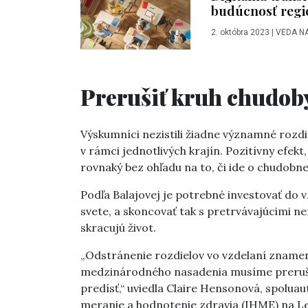
budúcnosť regi
2. októbra 2023
|
VEDA N
Prerušiť kruh chudob
Výskumníci nezistili žiadne významné rozdie
v rámci jednotlivých krajín. Pozitívny efekt
rovnaký bez ohľadu na to, či ide o chudobnej
Podľa Balajovej je potrebné investovať do v
svete, a skoncovať tak s pretrvávajúcimi n
skracujú život.
„Odstránenie rozdielov vo vzdelaní zname
medzinárodného nasadenia musíme preruši
predísť,“ uviedla Claire Hensonová, spolua
meranie a hodnotenie zdravia (IHME) na Le