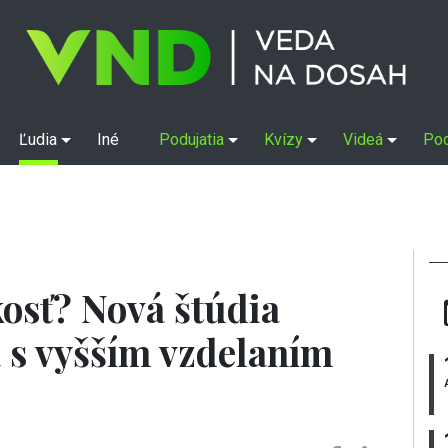
Ľudia
Iné
Podujatia
Kvízy
Videá
Po
kosť? Nová štúdia
a s vyšším vzdelaním