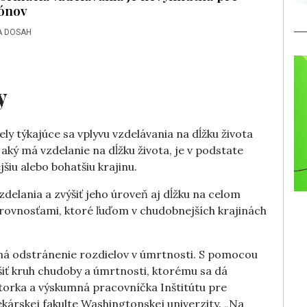
ónov
A DOSAH
y
ly týkajúce sa vplyvu vzdelávania na dĺžku života
, aký má vzdelanie na dĺžku života, je v podstate
šiu alebo bohatšiu krajinu.
zdelania a zvýšiť jeho úroveň aj dĺžku na celom
erovnosťami, ktoré ľuďom v chudobnejších krajinách
ná odstránenie rozdielov v úmrtnosti. S pomocou
ť kruh chudoby a úmrtnosti, ktorému sa dá
utorka a výskumná pracovníčka Inštitútu pre
kárskej fakulte Washingtonskej univerzity. „Na