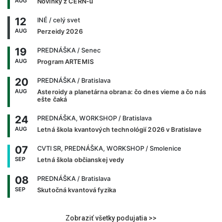
AUG
Novinky z CERN-u
12
INÉ
/ celý svet
AUG
Perzeidy 2026
19
PREDNÁŠKA
/ Senec
AUG
Program ARTEMIS
20
PREDNÁŠKA
/ Bratislava
AUG
Asteroidy a planetárna obrana: čo dnes vieme a čo nás
ešte čaká
24
PREDNÁŠKA, WORKSHOP
/ Bratislava
AUG
Letná škola kvantových technológií 2026 v Bratislave
07
CVTI SR, PREDNÁŠKA, WORKSHOP
/ Smolenice
SEP
Letná škola občianskej vedy
08
PREDNÁŠKA
/ Bratislava
SEP
Skutočná kvantová fyzika
Zobraziť všetky podujatia >>