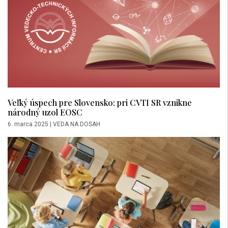
Veľký úspech pre Slovensko: pri CVTI SR vznikne
národný uzol EOSC
6. marca 2025
|
VEDA NA DOSAH