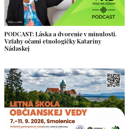
PODCAST: Láska a dvorenie v minulosti.
Vzťahy očami etnologičky Kataríny
Nádaskej