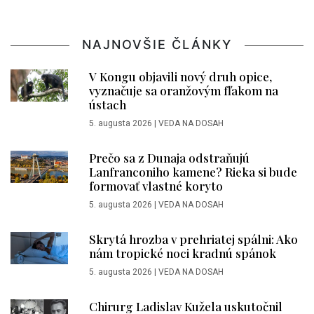
NAJNOVŠIE ČLÁNKY
V Kongu objavili nový druh opice,
vyznačuje sa oranžovým fľakom na
ústach
5. augusta 2026
|
VEDA NA DOSAH
Prečo sa z Dunaja odstraňujú
Lanfranconiho kamene? Rieka si bude
formovať vlastné koryto
5. augusta 2026
|
VEDA NA DOSAH
Skrytá hrozba v prehriatej spálni: Ako
nám tropické noci kradnú spánok
5. augusta 2026
|
VEDA NA DOSAH
Chirurg Ladislav Kužela uskutočnil