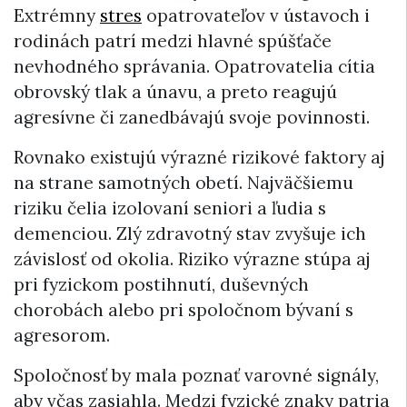
Extrémny
stres
opatrovateľov v ústavoch i
rodinách patrí medzi hlavné spúšťače
nevhodného správania. Opatrovatelia cítia
obrovský tlak a únavu, a preto reagujú
agresívne či zanedbávajú svoje povinnosti.
Rovnako existujú výrazné rizikové faktory aj
na strane samotných obetí. Najväčšiemu
riziku čelia izolovaní seniori a ľudia s
demenciou. Zlý zdravotný stav zvyšuje ich
závislosť od okolia. Riziko výrazne stúpa aj
pri fyzickom postihnutí, duševných
chorobách alebo pri spoločnom bývaní s
agresorom.
Spoločnosť by mala poznať varovné signály,
aby včas zasiahla. Medzi fyzické znaky patria