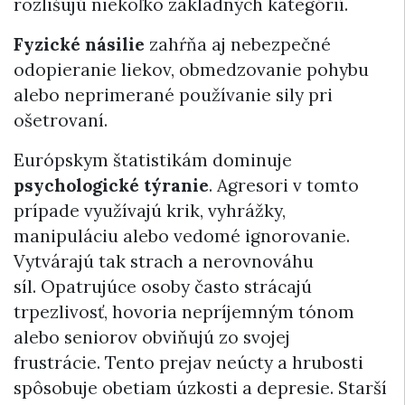
rozlišujú niekoľko základných kategórií.
Fyzické násilie
zahŕňa aj nebezpečné
odopieranie liekov, obmedzovanie pohybu
alebo neprimerané používanie sily pri
ošetrovaní.
Európskym štatistikám dominuje
psychologické týranie
. Agresori v tomto
prípade využívajú krik, vyhrážky,
manipuláciu alebo vedomé ignorovanie.
Vytvárajú tak strach a nerovnováhu
síl. Opatrujúce osoby často strácajú
trpezlivosť, hovoria nepríjemným tónom
alebo seniorov obviňujú zo svojej
frustrácie. Tento prejav neúcty a hrubosti
spôsobuje obetiam úzkosti a depresie. Starší