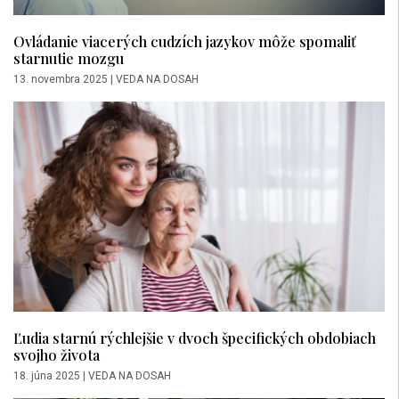
Ovládanie viacerých cudzích jazykov môže spomaliť
starnutie mozgu
13. novembra 2025
|
VEDA NA DOSAH
Ľudia starnú rýchlejšie v dvoch špecifických obdobiach
svojho života
18. júna 2025
|
VEDA NA DOSAH