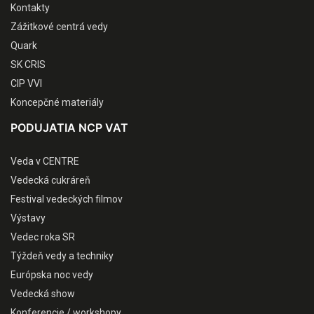
Kontakty
Zážitkové centrá vedy
Quark
SK CRIS
CIP VVI
Koncepčné materiály
PODUJATIA NCP VAT
Veda v CENTRE
Vedecká cukráreň
Festival vedeckých filmov
Výstavy
Vedec roka SR
Týždeň vedy a techniky
Európska noc vedy
Vedecká show
Konferencie / workshopy