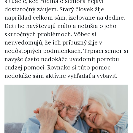
situácie, keď rodina o seniora nejaví
dostatočný záujem. Starý človek žije
napríklad celkom sám, izolovane na dedine.
Deti ho navštevujú málo a netušia o jeho
skutočných problémoch. Vôbec si
neuvedomujú, že ich príbuzný žije v
nedôstojných podmienkach. Trpiaci senior si
navyše často nedokáže uvedomiť potrebu
cudzej pomoci. Rovnako si túto pomoc
nedokáže sám aktívne vyhľadať a vybaviť.