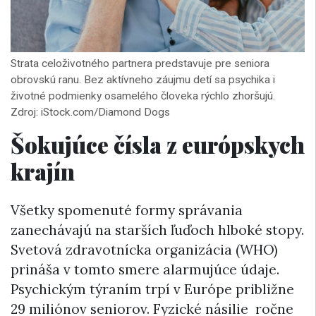
Strata celoživotného partnera predstavuje pre seniora
obrovskú ranu. Bez aktívneho záujmu detí sa psychika i
životné podmienky osamelého človeka rýchlo zhoršujú.
Zdroj: iStock.com/Diamond Dogs
Šokujúce čísla z európskych
krajín
Všetky spomenuté formy správania
zanechávajú na starších ľuďoch hlboké stopy.
Svetová zdravotnícka organizácia (WHO)
prináša v tomto smere alarmujúce údaje.
Psychickým týraním trpí v Európe približne
29 miliónov seniorov. Fyzické násilie ročne