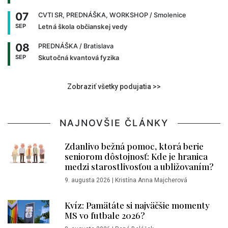
07
CVTI SR, PREDNÁŠKA, WORKSHOP
/ Smolenice
SEP
Letná škola občianskej vedy
08
PREDNÁŠKA
/ Bratislava
SEP
Skutočná kvantová fyzika
Zobraziť všetky podujatia >>
NAJNOVŠIE ČLÁNKY
Zdanlivo bežná pomoc, ktorá berie
seniorom dôstojnosť: Kde je hranica
medzi starostlivosťou a ubližovaním?
9. augusta 2026
|
Kristína Anna Majcherová
Kvíz: Pamätáte si najväčšie momenty
MS vo futbale 2026?