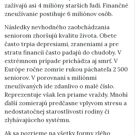
zažívajú asi 4 milióny starších ľudí. Finančné
zneužívanie postihuje 6 miliónov osôb.
Následky nevhodného zaobchádzania
seniorom zhoršujú kvalitu života. Obete
často trpia depresiami, zraneniami a pre
stratu financií často padajú do chudoby. V
extrémnom prípade prichádza aj smrť. V
Európe ročne zomrie rukou páchateľa 2 500
seniorov. V porovnaní s miliónmi
zneužívaných ide zdanlivo o malé číslo.
Reprezentuje však len priame vraždy. Mnohí
ďalší zomierajú predčasne vplyvom stresu a
nedostatočnej starostlivosti rodiny či
zlyhávajúceho systému.
Ak sa pozrieme na všetky formy zlého