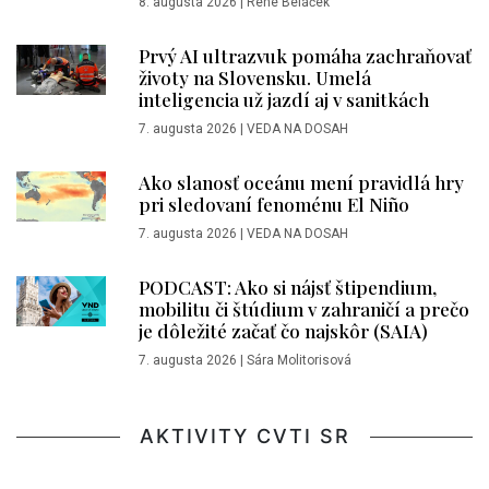
8. augusta 2026
|
René Beláček
Prvý AI ultrazvuk pomáha zachraňovať
životy na Slovensku. Umelá
inteligencia už jazdí aj v sanitkách
7. augusta 2026
|
VEDA NA DOSAH
Ako slanosť oceánu mení pravidlá hry
pri sledovaní fenoménu El Niño
7. augusta 2026
|
VEDA NA DOSAH
PODCAST: Ako si nájsť štipendium,
mobilitu či štúdium v zahraničí a prečo
je dôležité začať čo najskôr (SAIA)
7. augusta 2026
|
Sára Molitorisová
AKTIVITY CVTI SR