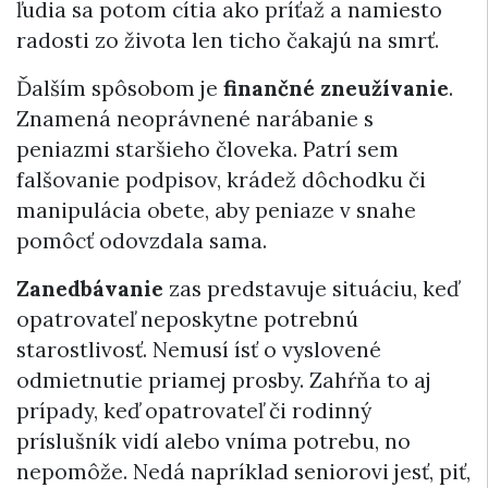
ľudia sa potom cítia ako príťaž a namiesto
radosti zo života len ticho čakajú na smrť.
Ďalším spôsobom je
finančné zneužívanie
.
Znamená neoprávnené narábanie s
peniazmi staršieho človeka. Patrí sem
falšovanie podpisov, krádež dôchodku či
manipulácia obete, aby peniaze v snahe
pomôcť odovzdala sama.
Zanedbávanie
zas predstavuje situáciu, keď
opatrovateľ neposkytne potrebnú
starostlivosť. Nemusí ísť o vyslovené
odmietnutie priamej prosby. Zahŕňa to aj
prípady, keď opatrovateľ či rodinný
príslušník vidí alebo vníma potrebu, no
nepomôže. Nedá napríklad seniorovi jesť, piť,