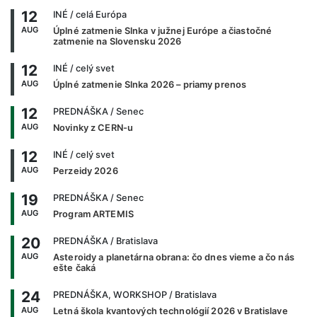
12
INÉ
/ celá Európa
AUG
Úplné zatmenie Slnka v južnej Európe a čiastočné
zatmenie na Slovensku 2026
12
INÉ
/ celý svet
AUG
Úplné zatmenie Slnka 2026 – priamy prenos
12
PREDNÁŠKA
/ Senec
AUG
Novinky z CERN-u
12
INÉ
/ celý svet
AUG
Perzeidy 2026
19
PREDNÁŠKA
/ Senec
AUG
Program ARTEMIS
20
PREDNÁŠKA
/ Bratislava
AUG
Asteroidy a planetárna obrana: čo dnes vieme a čo nás
ešte čaká
24
PREDNÁŠKA, WORKSHOP
/ Bratislava
AUG
Letná škola kvantových technológií 2026 v Bratislave