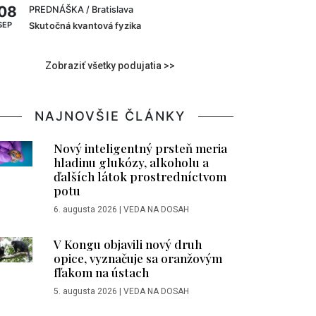
08
PREDNÁŠKA
/ Bratislava
SEP
Skutočná kvantová fyzika
Zobraziť všetky podujatia >>
NAJNOVŠIE ČLÁNKY
Nový inteligentný prsteň meria
hladinu glukózy, alkoholu a
ďalších látok prostredníctvom
potu
6. augusta 2026
|
VEDA NA DOSAH
V Kongu objavili nový druh
opice, vyznačuje sa oranžovým
fľakom na ústach
5. augusta 2026
|
VEDA NA DOSAH