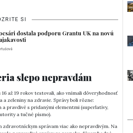
OZRITE SI
csári dostala podporu Grantu UK na novú
ajakavosti
rtušová
veria slepo nepravdám
 16 až 19 rokov testovali, ako vnímali dôveryhodnosť
 a zeleniny na zdravie. Správy boli rôzne:
 a pravdivé s pridanými elementmi (superlatívy,
utority a tučné písmo).
ým zdravotníckym správam viac ako nepravdivým. Na