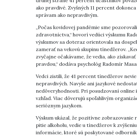
druhej strane 41 percent účastníkov pova
ako pravdivé. Zvyšných 11 percent dokonc
správam ako nepravdivým.
„Počas kovidovej pandémie sme pozorovali 
zdravotníctva,“ hovorí vedúci výskumu Ra
výskumov sa doteraz orientovala na dospel
zamerať na vekovú skupinu tínedžerov. „Keď
zvyčajne očakávame, že vedia, ako získavať 
pravdou,“ dodáva psychológ Radomír Masa
Vedci zistili, že 41 percent tínedžerov nevi
nepravdivých. Navyše ani jazykové nedosta
nedôveryhodnosti. Pri posudzovaní online in
vzhľad. Viac dôverujú spoľahlivým organi
serióznym jazykom.
Výskum ukázal, že pozitívne zobrazovanie r
pitie alkoholu, vedie u tínedžerov k zvýšen
informácie, ktoré sú poskytované odborn