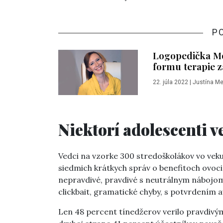
P
Logopedička Mo
formu terapie z
22. júla 2022
|
Justína Me
Niektorí adolescenti 
Vedci na vzorke 300 stredoškolákov vo veku
siedmich krátkych správ o benefitoch ovocia
nepravdivé, pravdivé s neutrálnym nábojom
clickbait, gramatické chyby, s potvrdením a
Len 48 percent tínedžerov verilo pravdiv