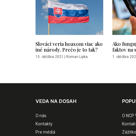
Slováci veria hoaxom viac ako
Ako fungu
iné národy. Prečo je to tak?
faktov na 
15. októbra 2021
|
Roman Lipka
1. októbra 20
VEDA NA DOSAH
POPU
O nás
O NCP 
Kontakty
Kontak
Pre médiá
Zážitk