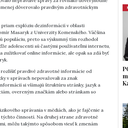
žovalo nepravdivé správy za rovnako dôveryhodné
a menej dôverovalo pravdivým zdravotníckym
priam explóziu dezinformácií v oblasti
domír Masaryk z Univerzity Komenského. Väčšina
ú populáciu, preto sa výskumný tím rozhodol
že adolescenti sú častými používateľmi internetu,
a zužitkovať online informácie, ale opak sa zdá byť
ryk.
P
e rozlíšiť pravdivé zdravotné informácie od
m
tky v správach nepovažovali za znak
K
formácií si všímajú štruktúru stránky, jazyk a
záciám, overeným značkám alebo stránkam so
izikového správania v médiách, ako je fajčenie a
iu týchto činností. Na druhej strane zdravotné
íkmi, môžu takýmto spôsobom viesť k zmenám