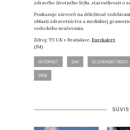
zdravého životného štýlu, starostlivosti o s
Poukazuje zároveň na dôležitosť vzdelávani
oblasti zdravotníctva a mediálnej gramotnos
vedeckého uvažovania.
Zdroj: TS UK v Bratislave,
Eurekalert
(JM)
INTERNET
SAV
SLOVENSKÍ VEDCI
WEB
SÚVIS