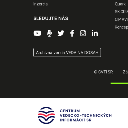
Inzercia
Quark
SK CRI
SLEDUJTE NÁS
CIP VVI
Koncep
Archívna verzia VEDA NA DOSAH
© CVTI SR
Zá