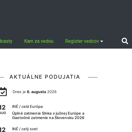
dcasty
Kam za vedou
Register vedcov
AKTUÁLNE PODUJATIA
Dnes je
6. augusta
2026
12
INÉ
/ celá Európa
AUG
Úplné zatmenie Slnka v južnej Európe a
čiastočné zatmenie na Slovensku 2026
12
INÉ
/ celý svet