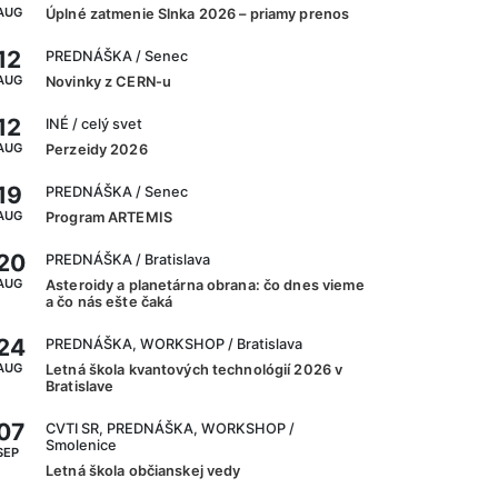
AUG
Úplné zatmenie Slnka 2026 – priamy prenos
12
PREDNÁŠKA
/ Senec
AUG
Novinky z CERN-u
12
INÉ
/ celý svet
AUG
Perzeidy 2026
19
PREDNÁŠKA
/ Senec
AUG
Program ARTEMIS
20
PREDNÁŠKA
/ Bratislava
AUG
Asteroidy a planetárna obrana: čo dnes vieme
a čo nás ešte čaká
24
PREDNÁŠKA, WORKSHOP
/ Bratislava
AUG
Letná škola kvantových technológií 2026 v
Bratislave
07
CVTI SR, PREDNÁŠKA, WORKSHOP
/
Smolenice
SEP
Letná škola občianskej vedy