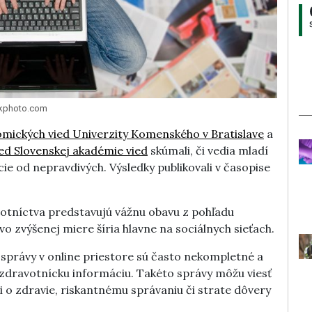
ockphoto.com
omických vied Univerzity Komenského v Bratislave
a
ed Slovenskej akadémie vied
skúmali, či vedia mladí
cie od nepravdivých. Výsledky publikovali v časopise
votníctva predstavujú vážnu obavu z pohľadu
o zvýšenej miere šíria hlavne na sociálnych sieťach.
správy v online priestore sú často nekompletné a
 zdravotnícku informáciu. Takéto správy môžu viesť
i o zdravie, riskantnému správaniu či strate dôvery