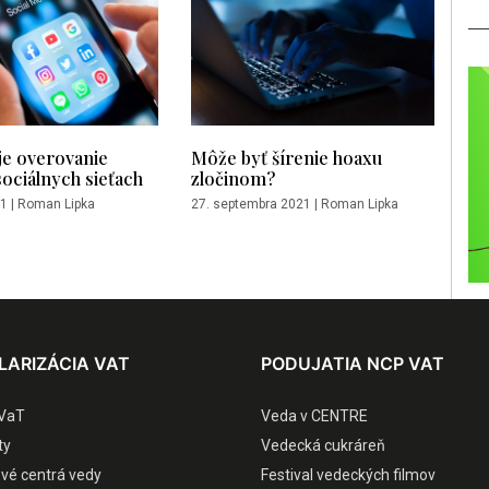
je overovanie
Môže byť šírenie hoaxu
sociálnych sieťach
zločinom?
21
|
Roman Lipka
27. septembra 2021
|
Roman Lipka
LARIZÁCIA VAT
PODUJATIA NCP VAT
VaT
Veda v CENTRE
ty
Vedecká cukráreň
ové centrá vedy
Festival vedeckých filmov