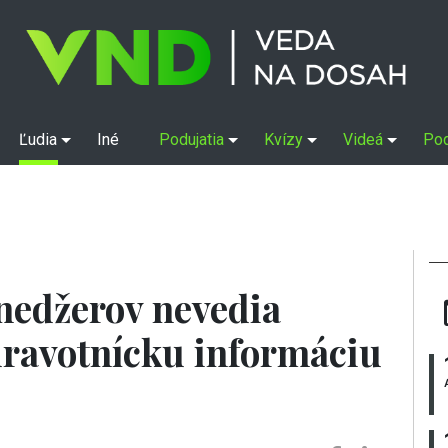
Ľudia
Iné
Podujatia
Kvízy
Videá
Po
ínedžerov nevedia
dravotnícku informáciu