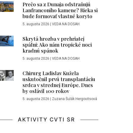
Prečo sa z Dunaja odstraňujú
Lanfranconiho kamene? Rieka si
bude formovať vlastné koryto
5. augusta 2026
|
VEDA NA DOSAH
Skrytá hrozba v prehriatej
spálni: Ako nám tropické noci
kradnú spánok
5. augusta 2026
|
VEDA NA DOSAH
Chirurg Ladislav Kužela
uskutočnil prvú transplantáciu
srdca v strednej Európe. Dnes
by oslávil 100 rokov
5. augusta 2026
|
Zuzana Šulák Hergovitsová
AKTIVITY CVTI SR