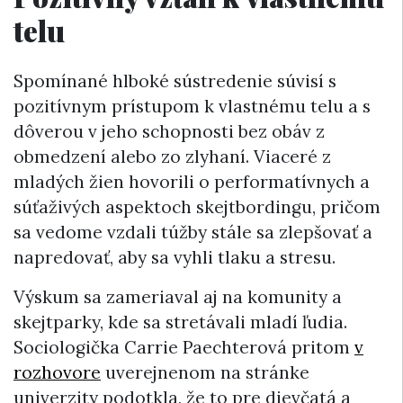
telu
Spomínané hlboké sústredenie súvisí s
pozitívnym prístupom k vlastnému telu a s
dôverou v jeho schopnosti bez obáv z
obmedzení alebo zo zlyhaní. Viaceré z
mladých žien hovorili o performatívnych a
súťaživých aspektoch skejtbordingu, pričom
sa vedome vzdali túžby stále sa zlepšovať a
napredovať, aby sa vyhli tlaku a stresu.
Výskum sa zameriaval aj na komunity a
skejtparky, kde sa stretávali mladí ľudia.
Sociologička Carrie Paechterová pritom
v
rozhovore
uverejnenom na stránke
univerzity podotkla, že to pre dievčatá a