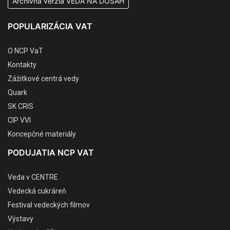
Archívna verzia VEDA NA DOSAH
POPULARIZÁCIA VAT
O NCP VaT
Kontakty
Zážitkové centrá vedy
Quark
SK CRIS
CIP VVI
Koncepčné materiály
PODUJATIA NCP VAT
Veda v CENTRE
Vedecká cukráreň
Festival vedeckých filmov
Výstavy