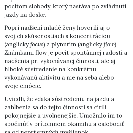
pocitom slobody, ktorý nastáva po zvládnutí
jazdy na doske.
Popri nadšení mladé ženy hovorili aj o
svojich skúsenostiach s koncentráciou
(anglicky
focus
) a plynutím (anglicky
flow
).
Známkami flow je pocit spontánnej radosti a
nadšenia pri vykonávanej činnosti, ale aj
hlboké sústredenie na konkrétnu
vykonávanú aktivitu a nie na seba alebo
svoje emócie.
Uviedli, že vďaka sústredeniu na jazdu a
zahĺbenia sa do tejto činnosti sa cítili
pokojnejšie a uvoľnenejšie. Umožnilo im to
spočinúť v prítomnom okamihu a oslobodiť
sa od nepríjemných myšlienok.