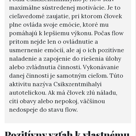
maximálne sústredenej motivácie. Je to
cieľavedomé zaujatie, pri ktorom človek
plne ovláda svoje emócie, ktoré mu
pomáhajú k lepšiemu výkonu. Počas flow
pritom nejde len o ovládnutie a
usmernenie emócií, ale aj o ich pozitívne
naladenie a zapojenie do riešenia úlohy
alebo zvládnutia činnosti. Vykonávanie
danej činnosti je samotným cieľom. Túto
aktivitu nazýva Csikszentmihalyi
autotelickou. Ak má človek zlú náladu,
cíti obavy alebo nepokoj, väčšinou
nedospeje do stavu flow.
Pozitívny vzťah k vlastnému