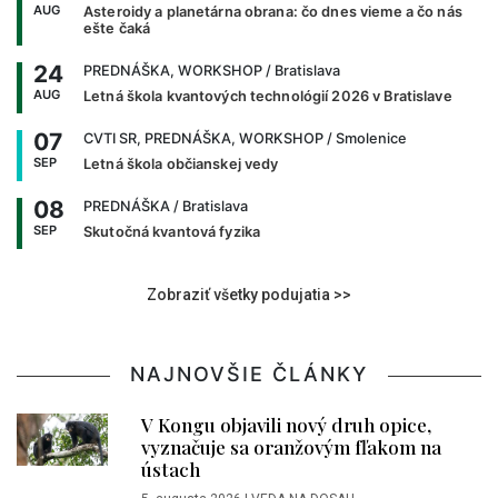
AUG
Asteroidy a planetárna obrana: čo dnes vieme a čo nás
ešte čaká
24
PREDNÁŠKA, WORKSHOP
/ Bratislava
AUG
Letná škola kvantových technológií 2026 v Bratislave
07
CVTI SR, PREDNÁŠKA, WORKSHOP
/ Smolenice
SEP
Letná škola občianskej vedy
08
PREDNÁŠKA
/ Bratislava
SEP
Skutočná kvantová fyzika
Zobraziť všetky podujatia >>
NAJNOVŠIE ČLÁNKY
V Kongu objavili nový druh opice,
vyznačuje sa oranžovým fľakom na
ústach