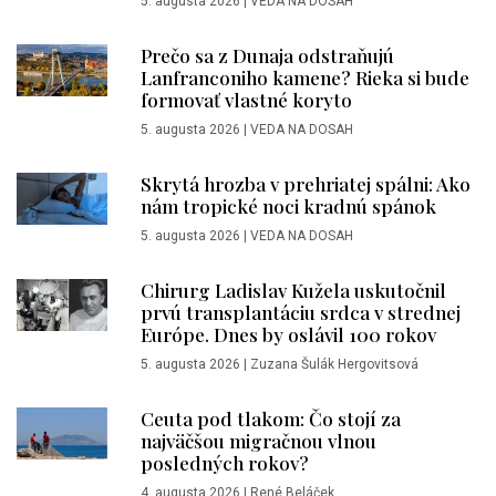
5. augusta 2026
|
VEDA NA DOSAH
Prečo sa z Dunaja odstraňujú
Lanfranconiho kamene? Rieka si bude
formovať vlastné koryto
5. augusta 2026
|
VEDA NA DOSAH
Skrytá hrozba v prehriatej spálni: Ako
nám tropické noci kradnú spánok
5. augusta 2026
|
VEDA NA DOSAH
Chirurg Ladislav Kužela uskutočnil
prvú transplantáciu srdca v strednej
Európe. Dnes by oslávil 100 rokov
5. augusta 2026
|
Zuzana Šulák Hergovitsová
Ceuta pod tlakom: Čo stojí za
najväčšou migračnou vlnou
posledných rokov?
4. augusta 2026
|
René Beláček