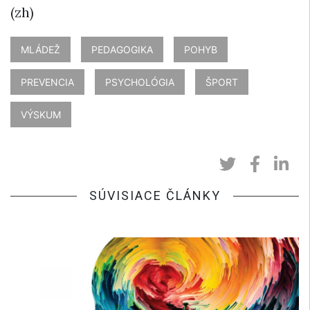
(zh)
MLÁDEŽ
PEDAGOGIKA
POHYB
PREVENCIA
PSYCHOLÓGIA
ŠPORT
VÝSKUM
SÚVISIACE ČLÁNKY