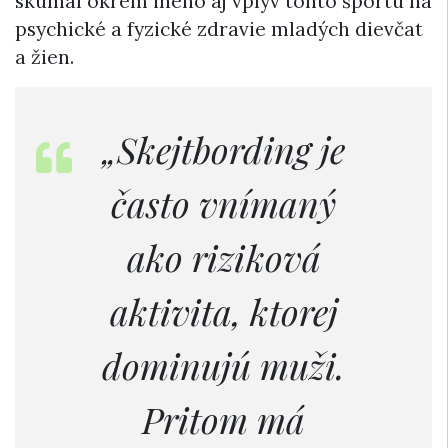
skúmal okrem iného aj vplyv tohto športu na
psychické a fyzické zdravie mladých dievčat
a žien.
„Skejtbording je
často vnímaný
ako riziková
aktivita, ktorej
dominujú muži.
Pritom má