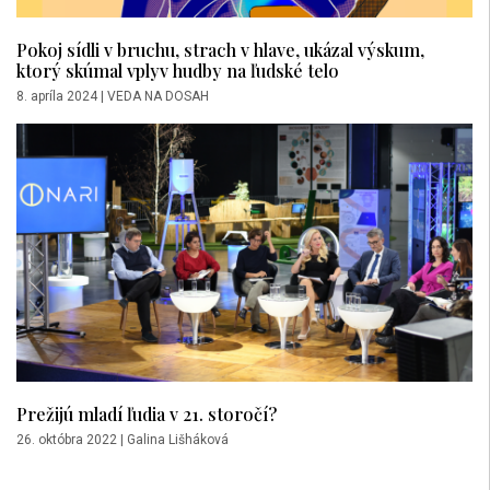
Pokoj sídli v bruchu, strach v hlave, ukázal výskum,
ktorý skúmal vplyv hudby na ľudské telo
8. apríla 2024
|
VEDA NA DOSAH
Prežijú mladí ľudia v 21. storočí?
26. októbra 2022
|
Galina Lišháková