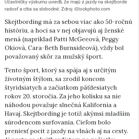
Účastníčky výskumu uviedli, že majú z jazdy na skejtborde
radosť a cítia sa slobodné. Zdroj: iStockphoto.com
Skejtbording má za sebou viac ako 50-ročnú
históriu, a hoci sa v nej objavujú aj ženské
mená (napríklad Patti McGeeová, Peggy
Okiová, Cara-Beth Burnsideová), vždy bol
považovaný skôr za mužský šport.
Tento šport, ktorý sa spája aj s určitým
životným štýlom, sa zrodil koncom
štyridsiatych a začiatkom päťdesiatych
rokov 20. storočia. Za jeho kolísku sa nie
náhodou považuje slnečná Kalifornia a
Havaj. Skejtbording je totiž akýmsi mladším
súrodencom surfovania. Cieľom bolo
preniesť pocit z jazdy na vlnách aj na cesty.