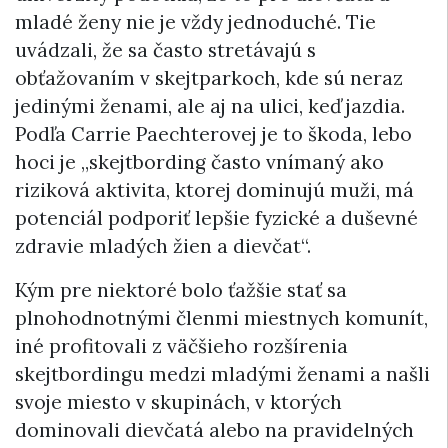
mladé ženy nie je vždy jednoduché. Tie
uvádzali, že sa často stretávajú s
obťažovaním v skejtparkoch, kde sú neraz
jedinými ženami, ale aj na ulici, keď jazdia.
Podľa Carrie Paechterovej je to škoda, lebo
hoci je „skejtbording často vnímaný ako
riziková aktivita, ktorej dominujú muži, má
potenciál podporiť lepšie fyzické a duševné
zdravie mladých žien a dievčat“.
Kým pre niektoré bolo ťažšie stať sa
plnohodnotnými členmi miestnych komunít,
iné profitovali z väčšieho rozšírenia
skejtbordingu medzi mladými ženami a našli
svoje miesto v skupinách, v ktorých
dominovali dievčatá alebo na pravidelných