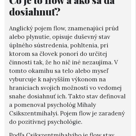
dosiahnuť?
Anglický pojem flow, znamenajúci prúd
alebo plynutie, opisuje duševný stav
úplného sústredenia, pohltenia, pri
ktorom sa človek ponorí do určitej
činnosti tak, že ho nič iné nezaujíma. V
tomto okamihu sa telo alebo myseľ
vyburcuje k najvyšším výkonom na
hraniciach svojich možností vo vedomej
snahe dosiahnuť ich. Takto stav definoval
a pomenoval psychológ Mihaly
Csikszentmihalyi. Pojem flow je zaradený
do pozitívnej psychológie.
Podľa Csikszentmihalyiho je flow stav