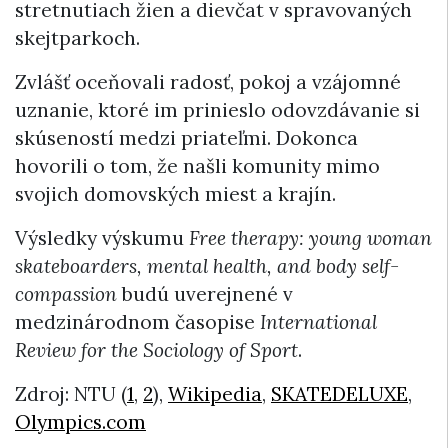
stretnutiach žien a dievčat v spravovaných
skejtparkoch.
Zvlášť oceňovali radosť, pokoj a vzájomné
uznanie, ktoré im prinieslo odovzdávanie si
skúseností medzi priateľmi. Dokonca
hovorili o tom, že našli komunity mimo
svojich domovských miest a krajín.
Výsledky výskumu
Free therapy: young woman
skateboarders, mental health, and body self-
compassion
budú uverejnené v
medzinárodnom časopise
International
Review for the Sociology of Sport
.
Zdroj: NTU (
1
,
2
),
Wikipedia
,
SKATEDELUXE
,
Olympics.com