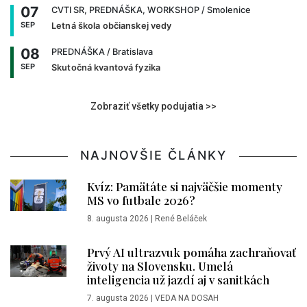
07
CVTI SR, PREDNÁŠKA, WORKSHOP
/ Smolenice
SEP
Letná škola občianskej vedy
08
PREDNÁŠKA
/ Bratislava
SEP
Skutočná kvantová fyzika
Zobraziť všetky podujatia >>
NAJNOVŠIE ČLÁNKY
Kvíz: Pamätáte si najväčšie momenty
MS vo futbale 2026?
8. augusta 2026
|
René Beláček
Prvý AI ultrazvuk pomáha zachraňovať
životy na Slovensku. Umelá
inteligencia už jazdí aj v sanitkách
7. augusta 2026
|
VEDA NA DOSAH