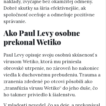
náklady, zvyčajne bez okamžitej odmeny.
Dobré skutky sa šíria efektívnejšie, ak
spoločnosť oceňuje a odmeňuje pozitívne
správanie.
Ako Paul Levy osobne
prekonal Wetiko
Paul Levy opisuje svoju osobnú skúsenosť s
vírusom Wetiko, ktorá mu priniesla
obrovské utrpenie, no zároveň ho nakoniec
viedla k duchovnému prebudeniu. Trauma a
zranenia zdedené po otcovi pôsobili ako
„transfúzia vírusu Wetiko“ do jeho duše, čo
ho takmer priviedlo k šialenstvu.
V mladosti nevedel, čo sa deje, a prekonával