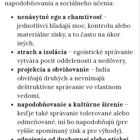
napodobňovania a sociálneho učenia:
nenásytné ego a chamtivosť
–
jednotlivci hľadajú moc, kontrolu alebo
materiálne zisky, a to často na úkor
iných,
strach a izolácia
– egoistické správanie
vytvára pocit oddelenosti a nedôvery,
projekcia a obviňovanie
– ľudia
obviňujú druhých a nevnímajú
deštruktívne správanie vo vlastnom
vedomí,
napodobňovanie a kultúrne šírenie
–
keď je také správanie tolerované alebo
odmeňované, iní ho napodobňujú (pre
vyššie spomínaný zisk a pre výhody),
odpojenie od duchovnej alebo etickej