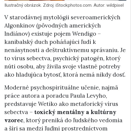
Ilustračný obrázok. Zdroj: iStockphotos.com. Autor: wildpixel
V starodávnej mytológii severoamerických
Algonkinov (pôvodných amerických
Indiánov) existuje pojem Wendigo –
kanibalský duch poháňajúci ľudí k
nenásytnosti a deštruktívnemu správaniu. Je
to vírus sebectva, psychický patogén, ktorý
núti osobu, aby živila svoje vlastné potreby
ako hladujúca bytosť, ktorá nemá nikdy dosť.
Moderné psychospirituálne učenie, najmä
práce autora a poradcu Paula Levyho,
predstavuje Wetiko ako metaforický vírus
sebectva –
toxický mentálny a kultúrny
vzorec
, ktorý preniká do ľudského vedomia
a šíri sa medzi ľuďmi prostredníctvom