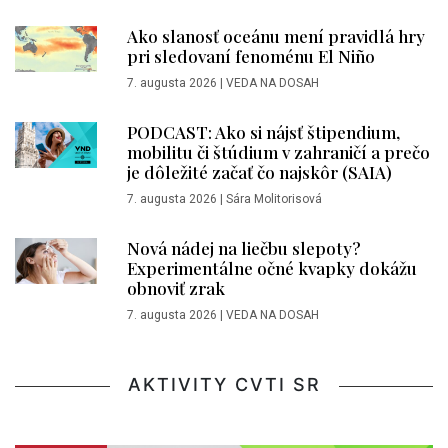
Ako slanosť oceánu mení pravidlá hry
pri sledovaní fenoménu El Niño
7. augusta 2026
|
VEDA NA DOSAH
PODCAST: Ako si nájsť štipendium,
mobilitu či štúdium v zahraničí a prečo
je dôležité začať čo najskôr (SAIA)
7. augusta 2026
|
Sára Molitorisová
Nová nádej na liečbu slepoty?
Experimentálne očné kvapky dokážu
obnoviť zrak
7. augusta 2026
|
VEDA NA DOSAH
AKTIVITY CVTI SR