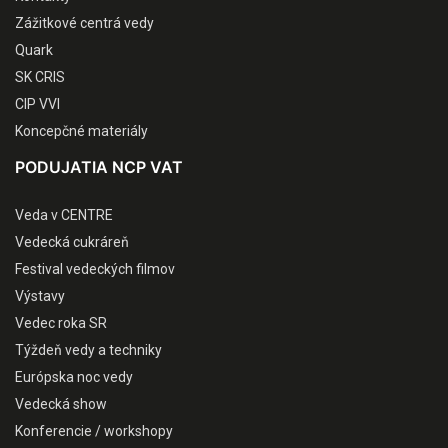
Zážitkové centrá vedy
Quark
SK CRIS
CIP VVI
Koncepčné materiály
PODUJATIA NCP VAT
Veda v CENTRE
Vedecká cukráreň
Festival vedeckých filmov
Výstavy
Vedec roka SR
Týždeň vedy a techniky
Európska noc vedy
Vedecká show
Konferencie / workshopy