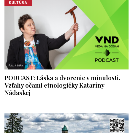
KULTÚRA
PODCAST: Láska a dvorenie v minulosti.
Vzťahy očami etnologičky Kataríny
Nádaskej