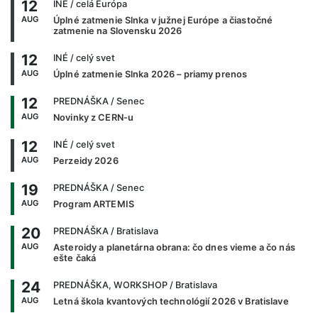
12
INÉ
/ celá Európa
AUG
Úplné zatmenie Slnka v južnej Európe a čiastočné
zatmenie na Slovensku 2026
12
INÉ
/ celý svet
AUG
Úplné zatmenie Slnka 2026 – priamy prenos
12
PREDNÁŠKA
/ Senec
AUG
Novinky z CERN-u
12
INÉ
/ celý svet
AUG
Perzeidy 2026
19
PREDNÁŠKA
/ Senec
AUG
Program ARTEMIS
20
PREDNÁŠKA
/ Bratislava
AUG
Asteroidy a planetárna obrana: čo dnes vieme a čo nás
ešte čaká
24
PREDNÁŠKA, WORKSHOP
/ Bratislava
AUG
Letná škola kvantových technológií 2026 v Bratislave