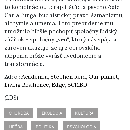
to kombináciou terapií, štúdia psychológie
Carla Junga, budhistickej praxe, šamanizmu,
alchýmie a umenia. Toto prebudenie mu
umožnilo hlbšie pochopiť spoločný ľudský
zážitok – spoločný „sen“, ktorý nás spája a
zároveň ukazuje, že aj z obrovského
utrpenia môže vyrásť uvedomenie a
transformácia.
Zdroj:
Academia
,
Stephen Reid
,
Our planet
,
Living Resilience
,
Edge
,
SCRIBD
(LDS)
CHOROBA
EKOLÓGIA
KULTÚRA
LIEČBA
POLITIKA
PSYCHOLÓGIA