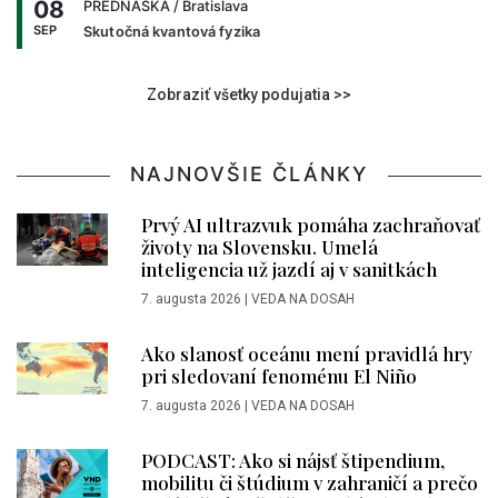
08
PREDNÁŠKA
/ Bratislava
SEP
Skutočná kvantová fyzika
Zobraziť všetky podujatia >>
NAJNOVŠIE ČLÁNKY
Prvý AI ultrazvuk pomáha zachraňovať
životy na Slovensku. Umelá
inteligencia už jazdí aj v sanitkách
7. augusta 2026
|
VEDA NA DOSAH
Ako slanosť oceánu mení pravidlá hry
pri sledovaní fenoménu El Niño
7. augusta 2026
|
VEDA NA DOSAH
PODCAST: Ako si nájsť štipendium,
mobilitu či štúdium v zahraničí a prečo