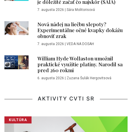
je dôležité začať čo najskôr (SAIA)
7. augusta 2026
|
Sára Molitorisová
Nová nádej na liečbu slepoty?
Experimentálne očné kvapky dokážu
obnoviť zrak
7. augusta 2026
|
VEDA NA DOSAH
William Hyde Wollaston umožnil
praktické využitie platiny. Narodil sa
pred 260 rokmi
6. augusta 2026
|
Zuzana Šulák Hergovitsová
AKTIVITY CVTI SR
KULTÚRA