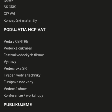
Quark
SK CRIS
CIP VVI
Koncepčné materiály
PODUJATIA NCP VAT
Veda v CENTRE
Vedecká cukráreň
Festival vedeckých filmov
Výstavy
Vedec roka SR
Týždeň vedy a techniky
Európska noc vedy
Vedecká show
Konferencie / workshopy
PUBLIKUJEME