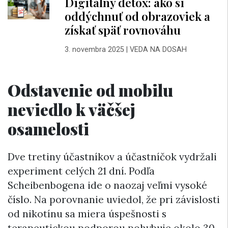
Digitálny detox: ako si
oddýchnuť od obrazoviek a
získať späť rovnováhu
3. novembra 2025
|
VEDA NA DOSAH
Odstavenie od mobilu
neviedlo k väčšej
osamelosti
Dve tretiny účastníkov a účastníčok vydržali
experiment celých 21 dní. Podľa
Scheibenbogena ide o naozaj veľmi vysoké
číslo. Na porovnanie uviedol, že pri závislosti
od nikotínu sa miera úspešnosti s
terapeutickou podporou pohybuje okolo 30