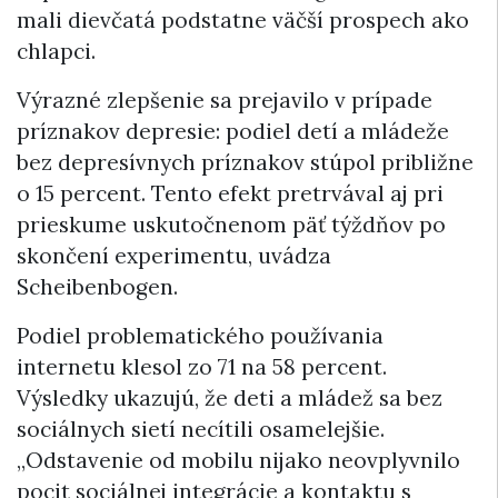
mali dievčatá podstatne väčší prospech ako
chlapci.
Výrazné zlepšenie sa prejavilo v prípade
príznakov depresie: podiel detí a mládeže
bez depresívnych príznakov stúpol približne
o 15 percent. Tento efekt pretrvával aj pri
prieskume uskutočnenom päť týždňov po
skončení experimentu, uvádza
Scheibenbogen.
Podiel problematického používania
internetu klesol zo 71 na 58 percent.
Výsledky ukazujú, že deti a mládež sa bez
sociálnych sietí necítili osamelejšie.
„Odstavenie od mobilu nijako neovplyvnilo
pocit sociálnej integrácie a kontaktu s