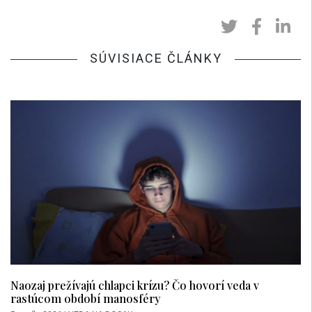
SÚVISIACE ČLÁNKY
Naozaj prežívajú chlapci krízu? Čo hovorí veda v
rastúcom období manosféry