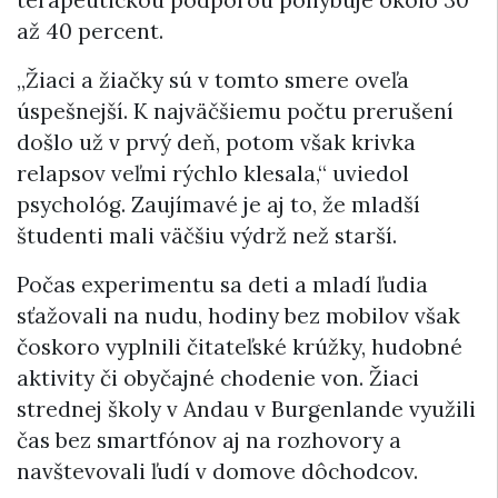
až 40 percent.
„Žiaci a žiačky sú v tomto smere oveľa
úspešnejší. K najväčšiemu počtu prerušení
došlo už v prvý deň, potom však krivka
relapsov veľmi rýchlo klesala,“ uviedol
psychológ. Zaujímavé je aj to, že mladší
študenti mali väčšiu výdrž než starší.
Počas experimentu sa deti a mladí ľudia
sťažovali na nudu, hodiny bez mobilov však
čoskoro vyplnili čitateľské krúžky, hudobné
aktivity či obyčajné chodenie von. Žiaci
strednej školy v Andau v Burgenlande využili
čas bez smartfónov aj na rozhovory a
navštevovali ľudí v domove dôchodcov.