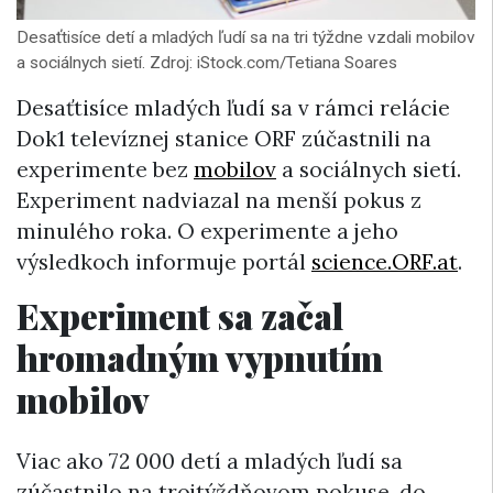
Desaťtisíce detí a mladých ľudí sa na tri týždne vzdali mobilov
a sociálnych sietí. Zdroj: iStock.com/Tetiana Soares
Desaťtisíce mladých ľudí sa v rámci relácie
Dok1 televíznej stanice ORF zúčastnili na
experimente bez
mobilov
a sociálnych sietí.
Experiment nadviazal na menší pokus z
minulého roka. O experimente a jeho
výsledkoch informuje portál
science.ORF.at
.
Experiment sa začal
hromadným vypnutím
mobilov
Viac ako 72 000 detí a mladých ľudí sa
zúčastnilo na trojtýždňovom pokuse, do