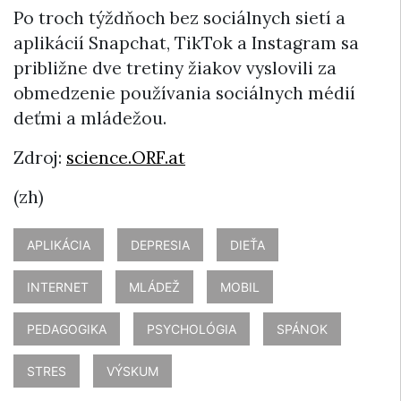
Po troch týždňoch bez sociálnych sietí a
aplikácií Snapchat, TikTok a Instagram sa
približne dve tretiny žiakov vyslovili za
obmedzenie používania sociálnych médií
deťmi a mládežou.
Zdroj:
science.ORF.at
(zh)
APLIKÁCIA
DEPRESIA
DIEŤA
INTERNET
MLÁDEŽ
MOBIL
PEDAGOGIKA
PSYCHOLÓGIA
SPÁNOK
STRES
VÝSKUM