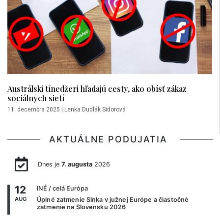
Austrálski tínedžeri hľadajú cesty, ako obísť zákaz
sociálnych sietí
11. decembra 2025
|
Lenka Dudlák Sidorová
AKTUÁLNE PODUJATIA
Dnes je
7. augusta
2026
12
INÉ
/ celá Európa
AUG
Úplné zatmenie Slnka v južnej Európe a čiastočné
zatmenie na Slovensku 2026