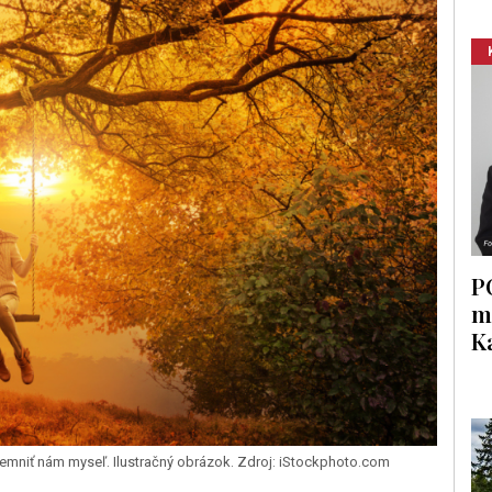
P
m
K
emniť nám myseľ. Ilustračný obrázok. Zdroj: iStockphoto.com