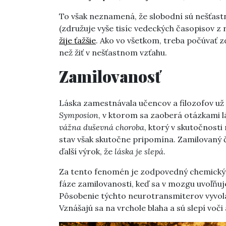
To však neznamená, že slobodní sú nešťast
(združuje vyše tisíc vedeckých časopisov 
žije ťažšie
. Ako vo všetkom, treba počúvať zd
než žiť v nešťastnom vzťahu.
Zamilovanosť
Láska zamestnávala učencov a filozofov už 
Symposion
, v ktorom sa zaoberá otázkami lá
vážna duševná choroba
, ktorý v skutočnost
stav však skutočne pripomína. Zamilovaný čl
ďalší výrok, že
láska je slepá
.
Za tento fenomén je zodpovedný chemický k
fáze zamilovanosti, keď sa v mozgu uvoľňu
Pôsobenie týchto neurotransmiterov vyvol
Vznášajú sa na vrchole blaha a sú slepí vo