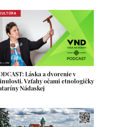
KULTÚRA
ODCAST: Láska a dvorenie v
inulosti. Vzťahy očami etnologičky
ataríny Nádaskej