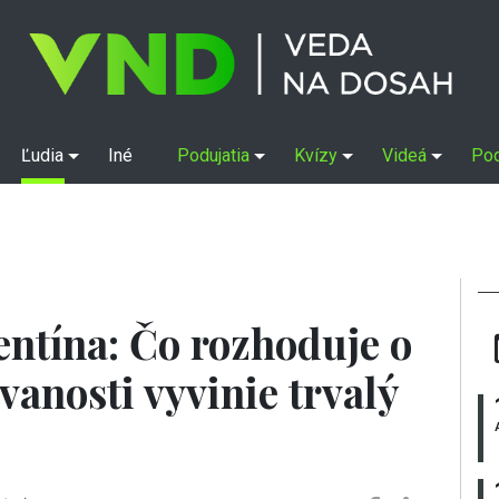
Ľudia
Iné
Podujatia
Kvízy
Videá
Po
entína: Čo rozhoduje o
vanosti vyvinie trvalý