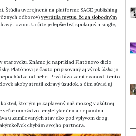
ní. Štúdia uverejnená na platforme SAGE publishing
z rôznych odborov)
vyvrátila mýtus, že sa slobodným
ravý rozum. Určite je lepšie byť spokojný a single,
v staroveku. Známe je napríklad Platónovo dielo
sky. Platónovi je často pripisovaný aj výrok
láska je
i nepochádza od neho. Prvá fáza zamilovanosti tento
ovek akoby stratil zdravý úsudok, s čím súvisí aj
okteil, ktorým je zaplavený náš mozog v akútnej
je veľké množstvo fenyletylamínu a dopamínu.
áva u zamilovaných stav ako pod vplyvom drog.
či akýmkoľvek chybám svojho partnera.