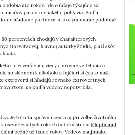
o obdobia sto rokov. Ide o údaje týkajúce sa
aj milióny párov rovnakého pohlavia. Podľa
dvedome hľadáme partnera, s ktorým máme podobné
než 80 percentách zhodujú v charakterových
nye Horwitzovej, hlavnej autorky štúdie, platí skôr
i hľadá
.
ického presvedčenia, viery a úrovne vzdelania a
a so sklonom k alkoholu a fajčiari si často našli
e extroverti si hľadajú rovnako extrovertných
introvertom, sa podľa vedcov nepotvrdila.
dca. Je toto tá správna cesta aj pri voľbe životného
v osemdesiatych rokoch indická štúdia (
Gupta and
odičmi bežné už tisíce rokov. Vedcov zaujímalo,