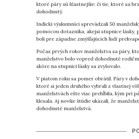
ktoré páry sú šťastnejšie: či tie, ktoré sa br
dohodnutý.
Indickí výskumníci sprevádzali 50 manželský
pomocou dotazníka, akejsi stupnice lásky, p
boli pre západne zmýšľajúcich ľudí prekvap
Počas prvých rokov manželstva sa páry, ktoré 
manželstvo bolo vopred dohodnuté rodičmi, 
skóre na stupnici lásky sa zvyšovalo.
V piatom roku sa pomer obrátil. Páry v doh
ktoré si jeden druhého vybrali z vlastnej v
manželstvách ešte viac prehĺbila, kým pri p
klesala. Aj novšie štúdie ukázali, že manžels
dohodnuté manželstvá.
P