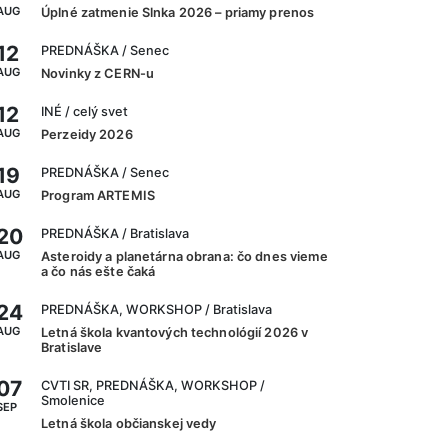
AUG
Úplné zatmenie Slnka 2026 – priamy prenos
12
PREDNÁŠKA
/ Senec
AUG
Novinky z CERN-u
12
INÉ
/ celý svet
AUG
Perzeidy 2026
19
PREDNÁŠKA
/ Senec
AUG
Program ARTEMIS
20
PREDNÁŠKA
/ Bratislava
AUG
Asteroidy a planetárna obrana: čo dnes vieme
a čo nás ešte čaká
24
PREDNÁŠKA, WORKSHOP
/ Bratislava
AUG
Letná škola kvantových technológií 2026 v
Bratislave
07
CVTI SR, PREDNÁŠKA, WORKSHOP
/
Smolenice
SEP
Letná škola občianskej vedy