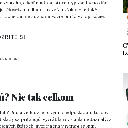
e vyprchá, a keď nastane stereotyp všedného dňa,
jsť človeka na dlhodobý vzťah však nie je také
 rôzne online zoznamovacie portály a aplikácie.
OZRITE SI
C
L
A NA DOSAH
jú? Nie tak celkom
zťah? Podľa vedcov je prvým predpokladom to, aby
tiklady sa priťahujú, vyvrátila rozsiahla metaanalýza
ojených štátoch, uverejnená v
Nature Human