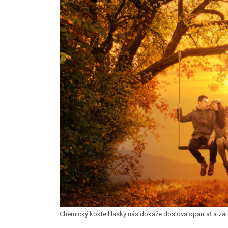
Chemický kokteil lásky nás dokáže doslova opantať a zat