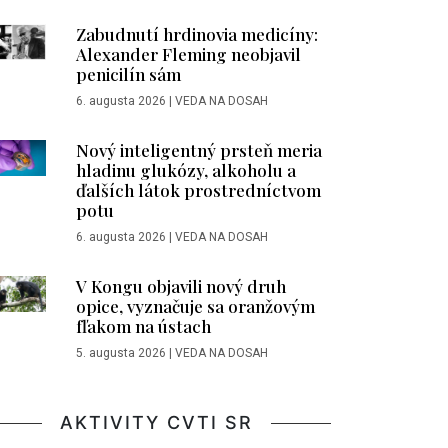
Zabudnutí hrdinovia medicíny:
Alexander Fleming neobjavil
penicilín sám
6. augusta 2026
|
VEDA NA DOSAH
Nový inteligentný prsteň meria
hladinu glukózy, alkoholu a
ďalších látok prostredníctvom
potu
6. augusta 2026
|
VEDA NA DOSAH
V Kongu objavili nový druh
opice, vyznačuje sa oranžovým
fľakom na ústach
5. augusta 2026
|
VEDA NA DOSAH
AKTIVITY CVTI SR