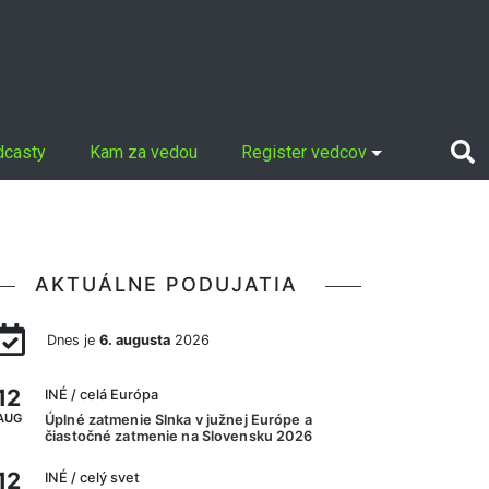
dcasty
Kam za vedou
Register vedcov
AKTUÁLNE PODUJATIA
Dnes je
6. augusta
2026
12
INÉ
/ celá Európa
AUG
Úplné zatmenie Slnka v južnej Európe a
čiastočné zatmenie na Slovensku 2026
12
INÉ
/ celý svet