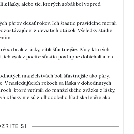
ali z lásky, alebo tie, ktorých sobáš bol vopred
ch párov desať rokov. Ich šťastie pravidelne merali
ozostávajúcej z deviatich otázok. Výsledky štúdie
ením.
sa brali z lásky, cítili šťastnejšie. Páry, ktorých
ich však v pocite šťastia postupne dobiehali a ich
odnutých manželstvách boli šťastnejšie ako páry,
ôle. V nasledujúcich rokoch sa láska v dohodnutých
ároch, ktoré vstúpili do manželského zväzku z lásky,
tvá z lásky nie sú z dlhodobého hľadiska lepšie ako
OZRITE SI