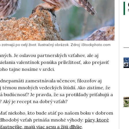
m zotrvajú po celý život. Ilustračný obrázok. Zdroj: iStockphoto.com
ných. Je oslavou partnerských vzťahov, ale aj
ielania valentínok ponúka príležitosť, ako prejaviť
oho tajne nosíme v srdci.
Odnepamäti zamestnávala učencov, filozofov aj
aj témou mnohých vedeckých štúdií. Ako zistíme, že
 budúcnosť? Je pravda, že sa protiklady priťahujú a
? Aký je recept na dobrý vzťah?
 Mať niekoho, kto bude stáť po našom boku v dobrom
 dlhodobý vzťah prináša mnohé výhody:
páry, ktoré
ťastnejšie, majú viac sexu a žijú dlhšie
.