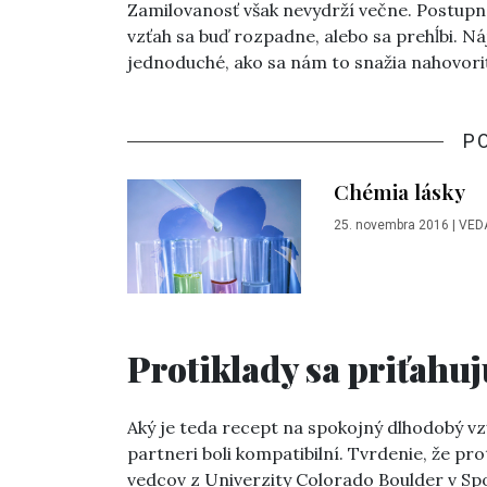
Zamilovanosť však nevydrží večne. Postupn
vzťah sa buď rozpadne, alebo sa prehĺbi. Ná
jednoduché, ako sa nám to snažia nahovoriť
P
Chémia lásky
25. novembra 2016
|
VED
Protiklady sa priťahu
Aký je teda recept na spokojný dlhodobý v
partneri boli kompatibilní. Tvrdenie, že pro
vedcov z Univerzity Colorado Boulder v Sp