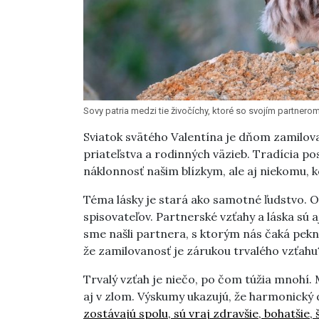
Sovy patria medzi tie živočíchy, ktoré so svojím partnero
Sviatok svätého Valentína je dňom zamilova
priateľstva a rodinných väzieb. Tradícia pos
náklonnosť našim blízkym, ale aj niekomu, k
Téma lásky je stará ako samotné ľudstvo. 
spisovateľov. Partnerské vzťahy a láska sú 
sme našli partnera, s ktorým nás čaká pekná
že zamilovanosť je zárukou trvalého vzťahu
Trvalý vzťah je niečo, po čom túžia mnohí.
aj v zlom. Výskumy ukazujú, že harmonický
zostávajú spolu, sú vraj zdravšie, bohatšie, š