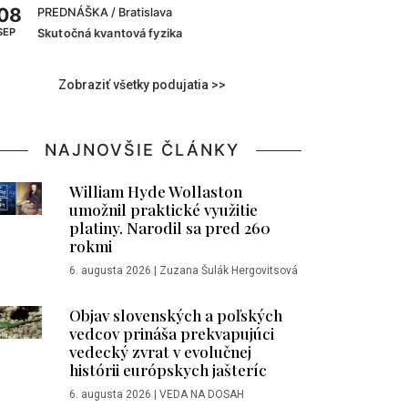
08
PREDNÁŠKA
/ Bratislava
SEP
Skutočná kvantová fyzika
Zobraziť všetky podujatia >>
NAJNOVŠIE ČLÁNKY
William Hyde Wollaston
umožnil praktické využitie
platiny. Narodil sa pred 260
rokmi
6. augusta 2026
|
Zuzana Šulák Hergovitsová
Objav slovenských a poľských
vedcov prináša prekvapujúci
vedecký zvrat v evolučnej
histórii európskych jašteríc
6. augusta 2026
|
VEDA NA DOSAH