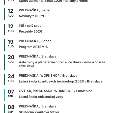
AUG
Úplné zatmenie Slnka 2026 – priamy prenos
12
PREDNÁŠKA
/ Senec
AUG
Novinky z CERN-u
12
INÉ
/ celý svet
AUG
Perzeidy 2026
19
PREDNÁŠKA
/ Senec
AUG
Program ARTEMIS
20
PREDNÁŠKA
/ Bratislava
AUG
Asteroidy a planetárna obrana: čo dnes vieme a čo nás
ešte čaká
24
PREDNÁŠKA, WORKSHOP
/ Bratislava
AUG
Letná škola kvantových technológií 2026 v Bratislave
07
CVTI SR, PREDNÁŠKA, WORKSHOP
/ Smolenice
SEP
Letná škola občianskej vedy
08
PREDNÁŠKA
/ Bratislava
SEP
Skutočná kvantová fyzika