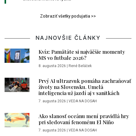
Zobraziť všetky podujatia >>
NAJNOVŠIE ČLÁNKY
Kvíz: Pamätáte si najväčšie momenty
MS vo futbale 2026?
8. augusta 2026
|
René Beláček
Prvý AI ultrazvuk pomáha zachraňovať
životy na Slovensku. Umelá
inteligencia už jazdí aj v sanitkách
7. augusta 2026
|
VEDA NA DOSAH
Ako slanosť oceánu mení pravidlá hry
pri sledovaní fenoménu El Niño
7. augusta 2026
|
VEDA NA DOSAH