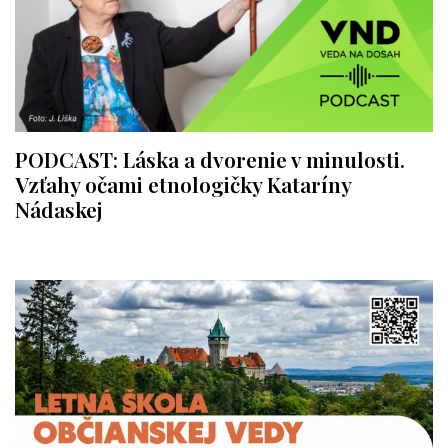
PODCAST: Láska a dvorenie v minulosti.
Vzťahy očami etnologičky Kataríny
Nádaskej