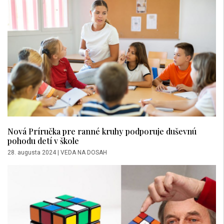
Nová Príručka pre ranné kruhy podporuje duševnú
pohodu detí v škole
28. augusta 2024
|
VEDA NA DOSAH