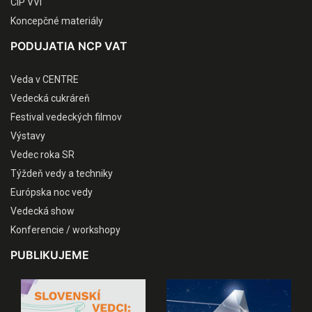
CIP VVI
Koncepčné materiály
PODUJATIA NCP VAT
Veda v CENTRE
Vedecká cukráreň
Festival vedeckých filmov
Výstavy
Vedec roka SR
Týždeň vedy a techniky
Európska noc vedy
Vedecká show
Konferencie / workshopy
PUBLIKUJEME