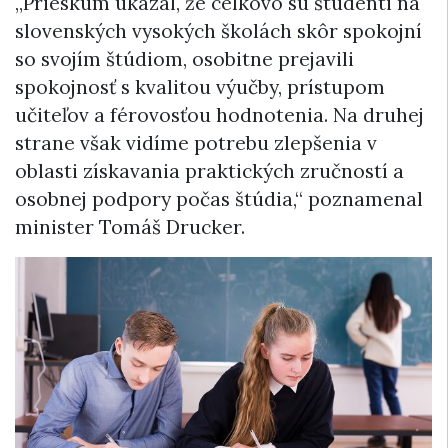
„Prieskum ukázal, že celkovo sú študenti na
slovenských vysokých školách skôr spokojní
so svojím štúdiom, osobitne prejavili
spokojnosť s kvalitou výučby, prístupom
učiteľov a férovosťou hodnotenia. Na druhej
strane však vidíme potrebu zlepšenia v
oblasti získavania praktických zručností a
osobnej podpory počas štúdia,“ poznamenal
minister Tomáš Drucker.