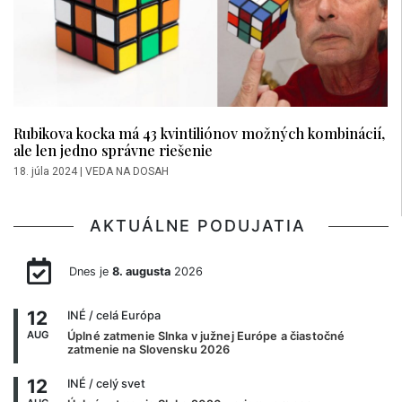
Rubikova kocka má 43 kvintiliónov možných kombinácií,
ale len jedno správne riešenie
18. júla 2024
|
VEDA NA DOSAH
AKTUÁLNE PODUJATIA
Dnes je
8. augusta
2026
12
INÉ
/ celá Európa
AUG
Úplné zatmenie Slnka v južnej Európe a čiastočné
zatmenie na Slovensku 2026
12
INÉ
/ celý svet