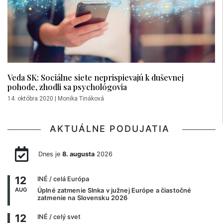
Veda SK: Sociálne siete neprispievajú k duševnej
pohode, zhodli sa psychológovia
14. októbra 2020
|
Monika Tináková
AKTUÁLNE PODUJATIA
Dnes je
8. augusta
2026
12
INÉ
/ celá Európa
AUG
Úplné zatmenie Slnka v južnej Európe a čiastočné
zatmenie na Slovensku 2026
12
INÉ
/ celý svet