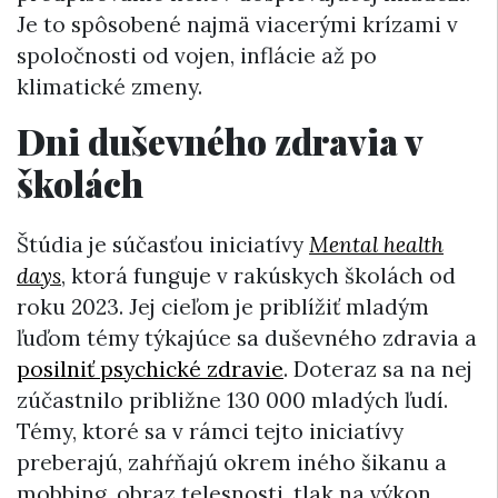
Je to spôsobené najmä viacerými krízami v
spoločnosti od vojen, inflácie až po
klimatické zmeny.
Dni duševného zdravia v
školách
Štúdia je súčasťou iniciatívy
Mental health
days
, ktorá funguje v rakúskych školách od
roku 2023. Jej cieľom je priblížiť mladým
ľuďom témy týkajúce sa duševného zdravia a
posilniť psychické zdravie
. Doteraz sa na nej
zúčastnilo približne 130 000 mladých ľudí.
Témy, ktoré sa v rámci tejto iniciatívy
preberajú, zahŕňajú okrem iného šikanu a
mobbing, obraz telesnosti, tlak na výkon,