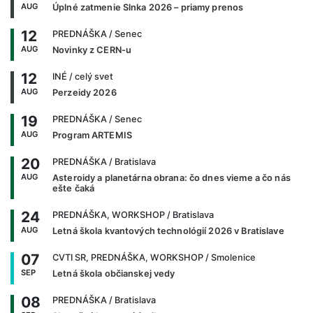
AUG
Úplné zatmenie Slnka 2026 – priamy prenos
12
PREDNÁŠKA
/ Senec
AUG
Novinky z CERN-u
12
INÉ
/ celý svet
AUG
Perzeidy 2026
19
PREDNÁŠKA
/ Senec
AUG
Program ARTEMIS
20
PREDNÁŠKA
/ Bratislava
AUG
Asteroidy a planetárna obrana: čo dnes vieme a čo nás
ešte čaká
24
PREDNÁŠKA, WORKSHOP
/ Bratislava
AUG
Letná škola kvantových technológií 2026 v Bratislave
07
CVTI SR, PREDNÁŠKA, WORKSHOP
/ Smolenice
SEP
Letná škola občianskej vedy
08
PREDNÁŠKA
/ Bratislava