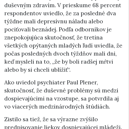
duševným zdravím. V prieskume 68 percent
respondentov uviedlo, že za posledné dva
týždne mali depresívnu náladu alebo
pociťovali beznádej. Podľa odborníkov je
znepokojujúca skutočnosť, že tretina
všetkých opýtaných mladých ľudí uviedla, že
počas posledných dvoch týždňov mali dni,
keď mysleli na to, „že by boli radšej mŕtvi
alebo by si chceli ublížiť“.
Ako uviedol psychiater Paul Plener,
skutočnosť, že duševné problémy sú medzi
dospievajúcimi na vzostupe, sa potvrdila aj
vo viacerých medzinárodných štúdiách.
Zistilo sa tiež, že sa výrazne zvýšilo
predpisovanie liekov dospievajúcej mládeži.