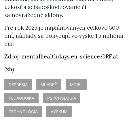
úzkosť a sebapoškodzovanie či
samovražedné sklony.
Pre rok 2025 je naplánovaných celkovo 500
dní, náklady sa pohybujú vo výške 1,5 milióna
eur.
Zdroj:
mentalhealthdays.eu
,
science.ORF.at
(zh)
DEPRESIA
MLÁDEŽ
MOBIL
PEDAGOGIKA
PSYCHOLÓGIA
TECHNOLÓGIA
VÝSKUM