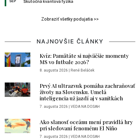
SEP
Skutočná kvantová fyzika
Zobraziť všetky podujatia >>
NAJNOVŠIE ČLÁNKY
Kvíz: Pamätáte si najväčšie momenty
MS vo futbale 2026?
8. augusta 2026
|
René Beláček
Prvý AI ultrazvuk pomáha zachraňovať
životy na Slovensku. Umelá
inteligencia už jazdí aj v sanitkách
7. augusta 2026
|
VEDA NA DOSAH
Ako slanosť oceánu mení pravidlá hry
pri sledovaní fenoménu El Niño
7. augusta 2026
|
VEDA NA DOSAH