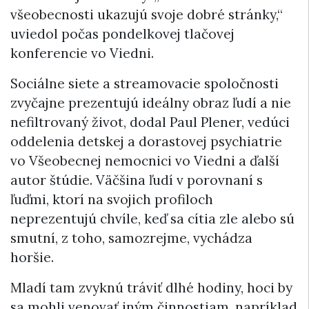
všeobecnosti ukazujú svoje dobré stránky,“
uviedol počas pondelkovej tlačovej
konferencie vo Viedni.
Sociálne siete a streamovacie spoločnosti
zvyčajne prezentujú ideálny obraz ľudí a nie
nefiltrovaný život, dodal Paul Plener, vedúci
oddelenia detskej a dorastovej psychiatrie
vo Všeobecnej nemocnici vo Viedni a ďalší
autor štúdie. Väčšina ľudí v porovnaní s
ľuďmi, ktorí na svojich profiloch
neprezentujú chvíle, keď sa cítia zle alebo sú
smutní, z toho, samozrejme, vychádza
horšie.
Mladí tam zvyknú tráviť dlhé hodiny, hoci by
sa mohli venovať iným činnostiam, napríklad