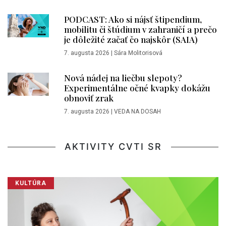
PODCAST: Ako si nájsť štipendium,
mobilitu či štúdium v zahraničí a prečo
je dôležité začať čo najskôr (SAIA)
7. augusta 2026
|
Sára Molitorisová
Nová nádej na liečbu slepoty?
Experimentálne očné kvapky dokážu
obnoviť zrak
7. augusta 2026
|
VEDA NA DOSAH
AKTIVITY CVTI SR
KULTÚRA