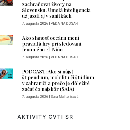
zachraňovať životy na
Slovensku. Umelá inteligencia
už jazdí aj v sanitkách
7. augusta 2026
|
VEDA NA DOSAH
Ako slanosť oceánu mení
pravidlá hry pri sledovaní
fenoménu El Niño
7. augusta 2026
|
VEDA NA DOSAH
PODCAST: Ako si nájsť
štipendium, mobilitu či štúdium
v zahraničí a prečo je dôležité
začať čo najskôr (SAIA)
7. augusta 2026
|
Sára Molitorisová
AKTIVITY CVTI SR