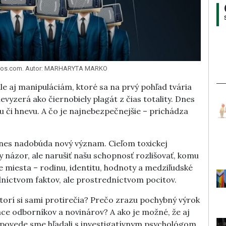
photos.com. Autor: MARHARYTA MARKO
e aj manipuláciám, ktoré sa na prvý pohľad tvária
yzerá ako čiernobiely plagát z čias totality. Dnes
 či hnevu. A čo je najnebezpečnejšie – prichádza
 dnes nadobúda nový význam. Cieľom toxickej
y názor, ale narušiť našu schopnosť rozlišovať, komu
šie miesta – rodinu, identitu, hodnoty a medziľudské
edníctvom faktov, ale prostredníctvom pocitov.
 ktorí si sami protirečia? Prečo zrazu pochybný výrok
ráce odborníkov a novinárov? A ako je možné, že aj
Odpovede sme hľadali s investigatívnym psychológom