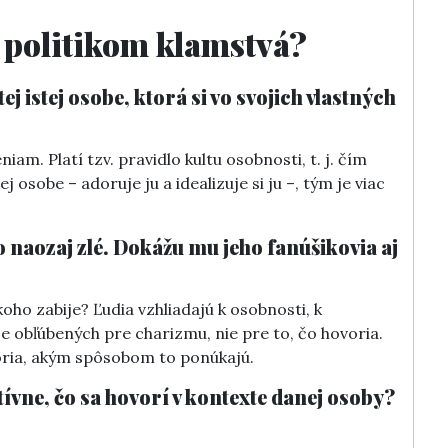
 politikom klamstvá?
ej istej osobe, ktorá si vo svojich vlastných
iam. Platí tzv. pravidlo kultu osobnosti, t. j. čím
 osobe – adoruje ju a idealizuje si ju –, tým je viac
o naozaj zlé. Dokážu mu jeho fanúšikovia aj
oho zabije? Ľudia vzhliadajú k osobnosti, k
e obľúbených pre charizmu, nie pre to, čo hovoria.
voria, akým spôsobom to ponúkajú.
tívne, čo sa hovorí v kontexte danej osoby?