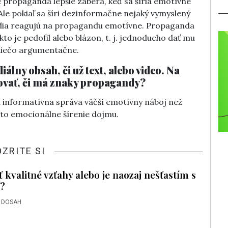
e propaganda lepšie zaberá, keď sa šíria emotívne
 Ale pokiaľ sa šíri dezinformačne nejaký vymyslený
 Ľudia reagujú na propagandu emotívne. Propaganda
iekto je pedofil alebo blázon, t. j. jednoducho dať mu
 niečo argumentačne.
lny obsah, či už text, alebo video. Na
kovať, či má znaky propagandy?
á informatívna správa väčší emotívny náboj než
 to emocionálne šírenie dojmu.
OZRITE SI
kvalitné vzťahy alebo je naozaj nešťastím s
?
 DOSAH