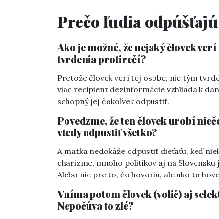
Prečo ľudia odpúšťajú
Ako je možné, že nejaký človek verí t
tvrdenia protirečí?
Pretože človek verí tej osobe, nie tým tvrden
viac recipient dezinformácie vzhliada k danej
schopný jej čokoľvek odpustiť.
Povedzme, že ten človek urobí nieč
vtedy odpustiť všetko?
A matka nedokáže odpustiť dieťaťu, keď niek
charizme, mnoho politikov aj na Slovensku j
Alebo nie pre to, čo hovoria, ale ako to ho
Vníma potom človek (volič) aj selek
Nepočúva to zlé?