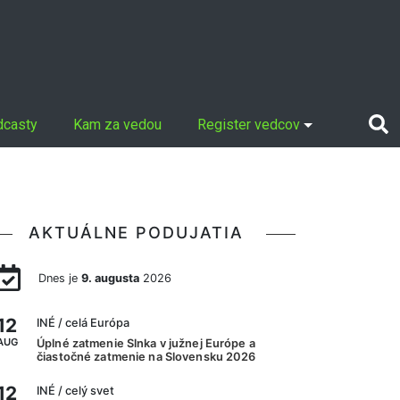
dcasty
Kam za vedou
Register vedcov
AKTUÁLNE PODUJATIA
Dnes je
9. augusta
2026
12
INÉ
/ celá Európa
AUG
Úplné zatmenie Slnka v južnej Európe a
čiastočné zatmenie na Slovensku 2026
12
INÉ
/ celý svet