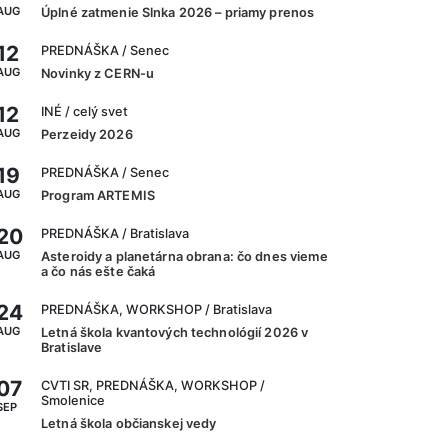
AUG
Úplné zatmenie Slnka 2026 – priamy prenos
12
PREDNÁŠKA
/ Senec
AUG
Novinky z CERN-u
12
INÉ
/ celý svet
AUG
Perzeidy 2026
19
PREDNÁŠKA
/ Senec
AUG
Program ARTEMIS
20
PREDNÁŠKA
/ Bratislava
AUG
Asteroidy a planetárna obrana: čo dnes vieme
a čo nás ešte čaká
24
PREDNÁŠKA, WORKSHOP
/ Bratislava
AUG
Letná škola kvantových technológií 2026 v
Bratislave
07
CVTI SR, PREDNÁŠKA, WORKSHOP
/
Smolenice
SEP
Letná škola občianskej vedy