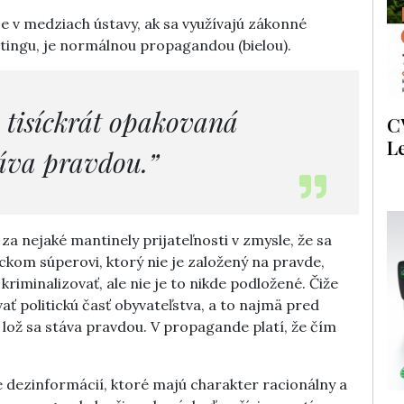
 je v medziach ústavy, ak sa využívajú zákonné
tingu, je normálnou propagandou (bielou).
, tisíckrát opakovaná
C
L
táva pravdou.”
a nejaké mantinely prijateľnosti v zmysle, že sa
tickom súperovi, ktorý nie je založený na pravde,
kriminalizovať, ale nie je to nikde podložené. Čiže
ť politickú časť obyvateľstva, a to najmä pred
 lož sa stáva pravdou. V propagande platí, že čím
ie dezinformácií, ktoré majú charakter racionálny a