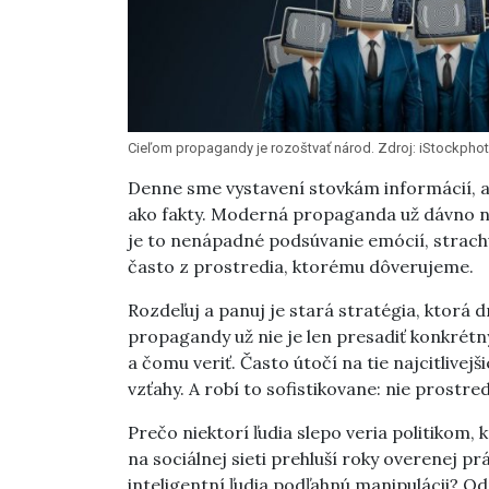
Cieľom propagandy je rozoštvať národ. Zdroj: iStock
Denne sme vystavení stovkám informácií, al
ako fakty. Moderná propaganda už dávno nev
je to nenápadné podsúvanie emócií, strachu
často z prostredia, ktorému dôverujeme.
Rozdeľuj a panuj je stará stratégia, ktorá
propagandy už nie je len presadiť konkrétn
a čomu veriť. Často útočí na tie najcitlivej
vzťahy. A robí to sofistikovane: nie prostr
Prečo niektorí ľudia slepo veria politikom,
na sociálnej sieti prehluší roky overenej p
inteligentní ľudia podľahnú manipulácii? 