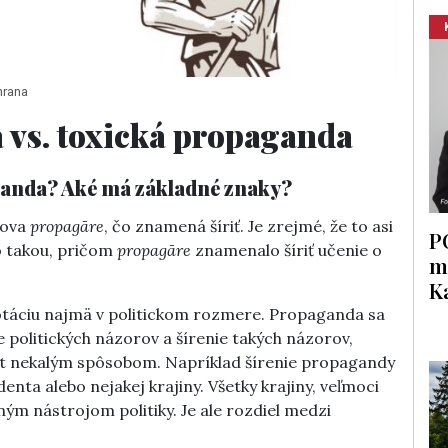
hrana
vs. toxická propaganda
aganda? Aké má základné znaky?
lova
propagāre
, čo znamená šíriť. Je zrejmé, že to asi
P
ko takou, pričom
propagāre
znamenalo šíriť učenie o
m
K
otáciu najmä v politickom rozmere. Propaganda sa
e politických názorov a šírenie takých názorov,
rát nekalým spôsobom. Napríklad šírenie propagandy
enta alebo nejakej krajiny. Všetky krajiny, veľmoci
m nástrojom politiky. Je ale rozdiel medzi