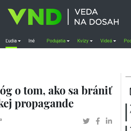
Ľudia
Iné
Podujatia
Kvízy
Videá
Po
g o tom, ako sa brániť
ckej propagande
a