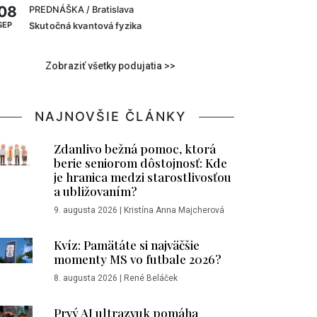
08
PREDNÁŠKA
/ Bratislava
SEP
Skutočná kvantová fyzika
Zobraziť všetky podujatia >>
NAJNOVŠIE ČLÁNKY
Zdanlivo bežná pomoc, ktorá
berie seniorom dôstojnosť: Kde
je hranica medzi starostlivosťou
a ubližovaním?
9. augusta 2026
|
Kristína Anna Majcherová
Kvíz: Pamätáte si najväčšie
momenty MS vo futbale 2026?
8. augusta 2026
|
René Beláček
Prvý AI ultrazvuk pomáha