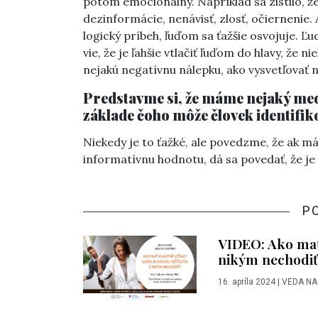
potom emocionálny. Napríklad sa zistilo, ž
dezinformácie, nenávisť, zlosť, očiernenie.
logický príbeh, ľuďom sa ťažšie osvojuje.
vie, že je ľahšie vtlačiť ľuďom do hlavy, že n
nejakú negatívnu nálepku, ako vysvetľovať
Predstavme si, že máme nejaký mediá
základe čoho môže človek identifi
Niekedy je to ťažké, ale povedzme, že ak m
informatívnu hodnotu, dá sa povedať, že je
P
VIDEO: Ako mať 
nikým nechodiť
16. apríla 2024
|
VEDA NA