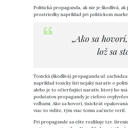
Politická propaganda, ak nie je škodlivá, ak
prostriedky napríklad pri politickom marke
„Ako sa hovorí
lož sa s
Toxická (škodlivá) propaganda už zachádza z
napríklad toxicky šíri nejaký naratív o poli
alebo je to očierňujúci naratív, ktorý ho má 
podstatou propagandy je cieľovo ovplyvňova
voľbami. Ako sa hovorí, tisíckrát opakovaná
viac to vidíte, tým viac tomu začnete veriť.
Pri propagande sa ešte rozlišuje tzv. šíren