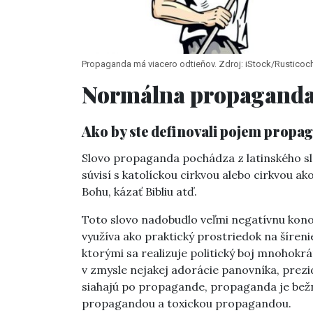
Propaganda má viacero odtieňov. Zdroj: iStock/Rusticoc
Normálna propaganda 
Ako by ste definovali pojem prop
Slovo propaganda pochádza z latinského s
súvisí s katolíckou cirkvou alebo cirkvou a
Bohu, kázať Bibliu atď.
Toto slovo nadobudlo veľmi negatívnu kon
využíva ako praktický prostriedok na šíreni
ktorými sa realizuje politický boj mnohok
v zmysle nejakej adorácie panovníka, prezid
siahajú po propagande, propaganda je bežný
propagandou a toxickou propagandou.