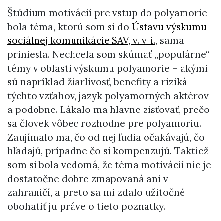
Štúdium motivácií pre vstup do polyamorie
bola téma, ktorú som si do
Ústavu výskumu
sociálnej komunikácie SAV, v. v. i.
, sama
priniesla. Nechcela som skúmať „populárne“
témy v oblasti výskumu polyamorie – akými
sú napríklad žiarlivosť, benefity a riziká
týchto vzťahov, jazyk polyamorných aktérov
a podobne. Lákalo ma hlavne zisťovať, prečo
sa človek vôbec rozhodne pre polyamoriu.
Zaujímalo ma, čo od nej ľudia očakávajú, čo
hľadajú, prípadne čo si kompenzujú. Taktiež
som si bola vedomá, že téma motivácií nie je
dostatočne dobre zmapovaná ani v
zahraničí, a preto sa mi zdalo užitočné
obohatiť ju práve o tieto poznatky.