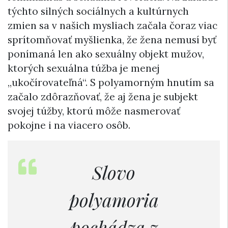
týchto silných sociálnych a kultúrnych
zmien sa v našich mysliach začala čoraz viac
sprítomňovať myšlienka, že žena nemusí byť
ponímaná len ako sexuálny objekt mužov,
ktorých sexuálna túžba je menej
„ukočírovateľná“. S polyamorným hnutím sa
začalo zdôrazňovať, že aj žena je subjekt
svojej túžby, ktorú môže nasmerovať
pokojne i na viacero osôb.
Slovo
polyamoria
pochádza z