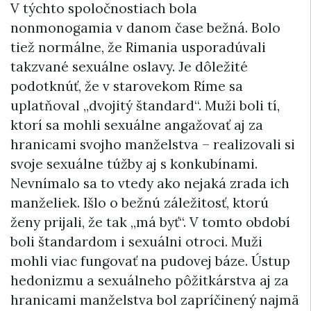
V týchto spoločnostiach bola
nonmonogamia v danom čase bežná. Bolo
tiež normálne, že Rimania usporadúvali
takzvané sexuálne oslavy. Je dôležité
podotknúť, že v starovekom Ríme sa
uplatňoval „dvojitý štandard“. Muži boli tí,
ktorí sa mohli sexuálne angažovať aj za
hranicami svojho manželstva – realizovali si
svoje sexuálne túžby aj s konkubínami.
Nevnímalo sa to vtedy ako nejaká zrada ich
manželiek. Išlo o bežnú záležitosť, ktorú
ženy prijali, že tak „má byť“. V tomto období
boli štandardom i sexuálni otroci. Muži
mohli viac fungovať na pudovej báze. Ústup
hedonizmu a sexuálneho pôžitkárstva aj za
hranicami manželstva bol zapríčinený najmä