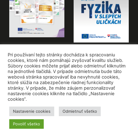
Pri používaní tejto stránky dochádza k spracovaniu
VŠETKY PUBLIKÁCIE
cookies, ktoré nám pomáhajú zvyšovať kvalitu služieb.
Súbory cookies môžete prijať alebo odmietnuť kliknutím
na jednotlivé tlačidlá. V prípade odmietnutia bude táto
© CVTI SR
Zásady ochrany osobných údajov
webová stránka spracovávať iba nevyhnuté cookies,
ktoré slúžia na zabezpečenie riadnej funkcionality
stránky. V prípade, že máte záujem perzonalizovať
Vyhlásenie o prístupnosti
Mapa stránky
RSS
nastavenie cookies kliknite na tlačidlo „Nastavenie
cookies“.
Nastavenie cookies
Odmietnuť všetko
Povoliť všetko