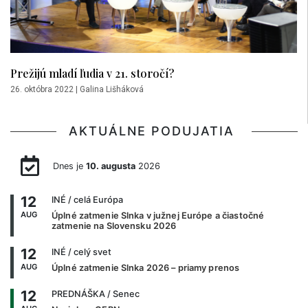
Prežijú mladí ľudia v 21. storočí?
26. októbra 2022
|
Galina Lišháková
AKTUÁLNE PODUJATIA
Dnes je
10. augusta
2026
12
INÉ
/ celá Európa
AUG
Úplné zatmenie Slnka v južnej Európe a čiastočné
zatmenie na Slovensku 2026
12
INÉ
/ celý svet
AUG
Úplné zatmenie Slnka 2026 – priamy prenos
12
PREDNÁŠKA
/ Senec