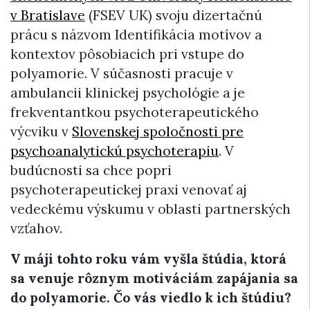
v Bratislave
(FSEV UK) svoju dizertačnú
prácu s názvom Identifikácia motívov a
kontextov pôsobiacich pri vstupe do
polyamorie. V súčasnosti pracuje v
ambulancii klinickej psychológie a je
frekventantkou psychoterapeutického
výcviku v
Slovenskej spoločnosti pre
psychoanalytickú psychoterapiu
. V
budúcnosti sa chce popri
psychoterapeutickej praxi venovať aj
vedeckému výskumu v oblasti partnerských
vzťahov.
V máji tohto roku vám vyšla štúdia, ktorá
sa venuje rôznym motiváciám zapájania sa
do polyamorie. Čo vás viedlo k ich štúdiu?