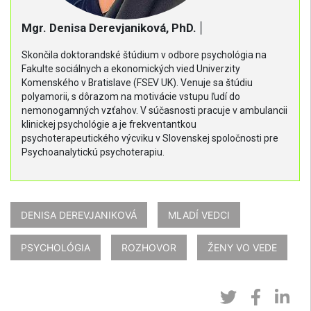
Mgr. Denisa Derevjaniková, PhD.
|
Skončila doktorandské štúdium v odbore psychológia na
Fakulte sociálnych a ekonomických vied Univerzity
Komenského v Bratislave (FSEV UK). Venuje sa štúdiu
polyamorii, s dôrazom na motivácie vstupu ľudí do
nemonogamných vzťahov. V súčasnosti pracuje v ambulancii
klinickej psychológie a je frekventantkou
psychoterapeutického výcviku v Slovenskej spoločnosti pre
Psychoanalytickú psychoterapiu.
DENISA DEREVJANIKOVÁ
MLADÍ VEDCI
PSYCHOLÓGIA
ROZHOVOR
ŽENY VO VEDE