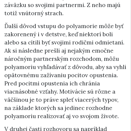
záväzku so svojimi partnermi. Z neho majú
totiž vnútorný strach.
Ďalší dôvod vstupu do polyamorie môže byť
zakorenený i v detstve, keď niektorí boli
alebo sa cítili byť svojimi rodičmi odmietaní.
Ak si následne prešli aj nejakým emočne
náročným partnerským rozchodom, môžu
polyamoriu vyhľadávať z dôvodu, aby sa vyhli
opätovnému zažívaniu pocitov opustenia.
Pred pocitmi opustenia ich chránia
viacnásobné vzťahy. Motivácie sú rôzne a
väčšinou je to práve spleť viacerých typov,
na základe ktorých sa jedinec rozhodne
polyamoriu realizovať aj vo svojom živote.
V druhej časti rozhovoru sa napríklad