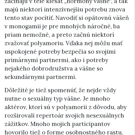
začínajú v tele klesať „hormóny vášne“, a tak
majú niektorí intenzívnejšiu potrebu znova
tento stav pocítiť. Navodiť si opätovnú vášeň
v monogamii je pre mnohých náročné, ba
priam nemožné, a preto začnú niektorí
zvažovať polyamoriu. Vďaka nej môžu mať
uspokojené potreby bezpečia so svojimi
primárnymi partnermi, ako i potreby
nejakého dobrodružstva a vášne so
sekundárnymi partnermi.
Dôležité je tiež spomenúť, že nejde vždy
nutne o sexuálny typ vášne. Je mnoho
aktérov, ktorí sú v polyamorii z dôvodu, aby
rozširovali repertoár svojich nesexuálnych
zážitkov. Mnoho mojich participantov
hovorilo tiež o forme osobnostného rastu,