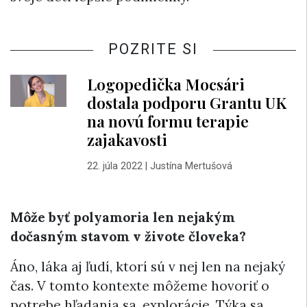
POZRITE SI
Logopedička Mocsári
dostala podporu Grantu UK
na novú formu terapie
zajakavosti
22. júla 2022
|
Justína Mertušová
Môže byť polyamoria len nejakým
dočasným stavom v živote človeka?
Áno, láka aj ľudí, ktorí sú v nej len na nejaký
čas. V tomto kontexte môžeme hovoriť o
potrebe hľadania sa, explorácie. Týka sa