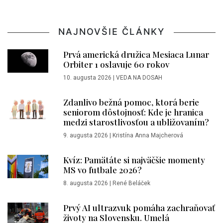
NAJNOVŠIE ČLÁNKY
Prvá americká družica Mesiaca Lunar
Orbiter 1 oslavuje 60 rokov
10. augusta 2026
|
VEDA NA DOSAH
Zdanlivo bežná pomoc, ktorá berie
seniorom dôstojnosť: Kde je hranica
medzi starostlivosťou a ubližovaním?
9. augusta 2026
|
Kristína Anna Majcherová
Kvíz: Pamätáte si najväčšie momenty
MS vo futbale 2026?
8. augusta 2026
|
René Beláček
Prvý AI ultrazvuk pomáha zachraňovať
životy na Slovensku. Umelá