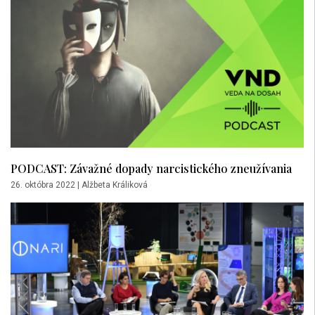
PODCAST: Závažné dopady narcistického zneužívania
26. októbra 2022
|
Alžbeta Králiková