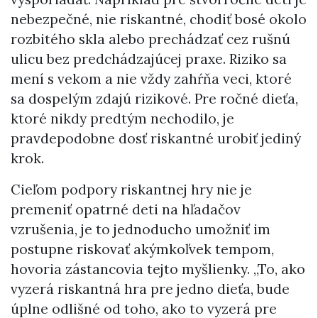
nebezpečné, nie riskantné, chodiť bosé okolo
rozbitého skla alebo prechádzať cez rušnú
ulicu bez predchádzajúcej praxe. Riziko sa
mení s vekom a nie vždy zahŕňa veci, ktoré
sa dospelým zdajú rizikové. Pre ročné dieťa,
ktoré nikdy predtým nechodilo, je
pravdepodobne dosť riskantné urobiť jediný
krok.
Cieľom podpory riskantnej hry nie je
premeniť opatrné deti na hľadačov
vzrušenia, je to jednoducho umožniť im
postupne riskovať akýmkoľvek tempom,
hovoria zástancovia tejto myšlienky. „To, ako
vyzerá riskantná hra pre jedno dieťa, bude
úplne odlišné od toho, ako to vyzerá pre