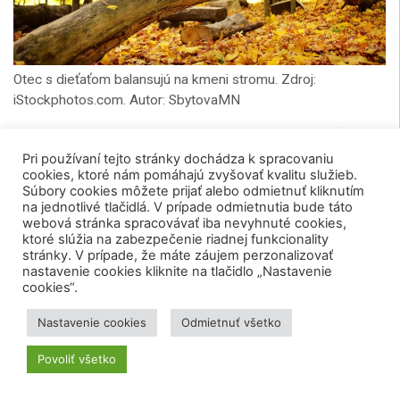
Otec s dieťaťom balansujú na kmeni stromu. Zdroj:
iStockphotos.com. Autor: SbytovaMN
Hrať by sa mali aj dospelí
Pri používaní tejto stránky dochádza k spracovaniu
cookies, ktoré nám pomáhajú zvyšovať kvalitu služieb.
Sandseterová často spomína na časy, keď
Súbory cookies môžete prijať alebo odmietnuť kliknutím
na jednotlivé tlačidlá. V prípade odmietnutia bude táto
mal jej syn štyri alebo päť rokov a chcel
webová stránka spracovávať iba nevyhnuté cookies,
vyliezť na veľkú borovicu pri rodinnej chate,
ktoré slúžia na zabezpečenie riadnej funkcionality
stránky. V prípade, že máte záujem perzonalizovať
ale príliš sa bál vyjsť až na vrchol. „Pracoval
nastavenie cookies kliknite na tlačidlo „Nastavenie
cookies“.
na tom tri roky, až jedného dňa stál na
vrchole a bol na seba naozaj hrdý,“ spomína
Nastavenie cookies
Odmietnuť všetko
vedkyňa.
Povoliť všetko
Veľa dospelých prestalo robiť aktivity, ktoré