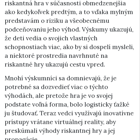
riskantná hra v súčasnosti obmedzenejšia
ako kedykoľvek predtým, a to vďaka mylným
predstavám o riziku a všeobecnému
podceňovaniu jeho výhod. Výskumy ukazujú,
že deti vedia o svojich vlastných
schopnostiach viac, ako by si dospelí mysleli,
a niektoré prostredia navrhnuté na
riskantné hry ukazujú cestu vpred.
Mnohí výskumníci sa domnievajú, že je
potrebné sa dozvedieť viac o týchto
výhodách, ale pretože hra je vo svojej
podstate voľná forma, bolo logisticky ťažké
ju študovať. Teraz vedci využívajú inovatívne
prístupy vrátane virtuálnej reality, aby
preskúmali výhody riskantnej hry a jej
propagácie.