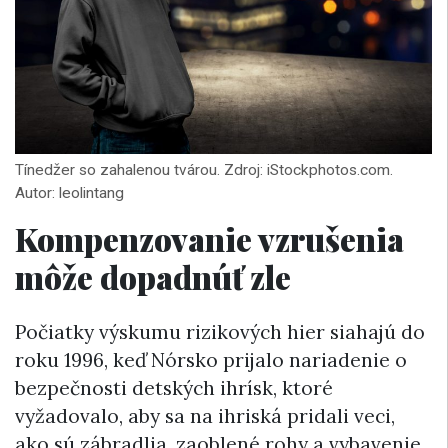
Tínedžer so zahalenou tvárou. Zdroj: iStockphotos.com.
Autor: leolintang
Kompenzovanie vzrušenia
môže dopadnúť zle
Počiatky výskumu rizikových hier siahajú do
roku 1996, keď Nórsko prijalo nariadenie o
bezpečnosti detských ihrísk, ktoré
vyžadovalo, aby sa na ihriská pridali veci,
ako sú zábradlia, zaoblené rohy a vybavenie,