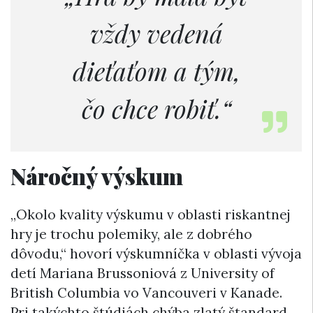
vždy vedená
dieťaťom a tým,
čo chce robiť.“
Náročný výskum
„Okolo kvality výskumu v oblasti riskantnej
hry je trochu polemiky, ale z dobrého
dôvodu,“ hovorí výskumníčka v oblasti vývoja
detí Mariana Brussoniová z University of
British Columbia vo Vancouveri v Kanade.
Pri takýchto štúdiách chýba zlatý štandard,