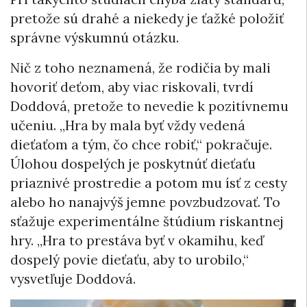
pretože sú drahé a niekedy je ťažké položiť
správne výskumnú otázku.
Nič z toho neznamená, že rodičia by mali
hovoriť deťom, aby viac riskovali, tvrdí
Doddová, pretože to nevedie k pozitívnemu
učeniu. „Hra by mala byť vždy vedená
dieťaťom a tým, čo chce robiť,“ pokračuje.
Úlohou dospelých je poskytnúť dieťaťu
priaznivé prostredie a potom mu ísť z cesty
alebo ho nanajvýš jemne povzbudzovať. To
sťažuje experimentálne štúdium riskantnej
hry. „Hra to prestáva byť v okamihu, keď
dospelý povie dieťaťu, aby to urobilo,“
vysvetľuje Doddová.