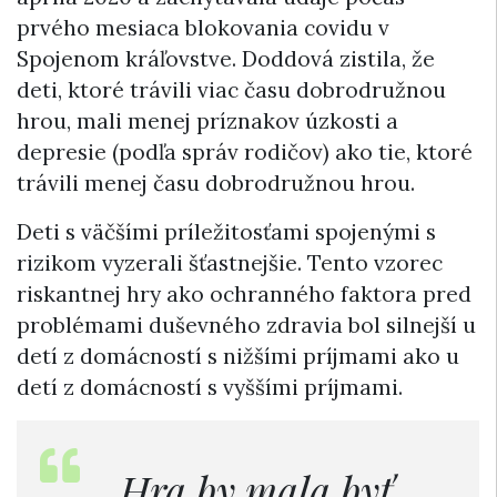
prvého mesiaca blokovania covidu v
Spojenom kráľovstve. Doddová zistila, že
deti, ktoré trávili viac času dobrodružnou
hrou, mali menej príznakov úzkosti a
depresie (podľa správ rodičov) ako tie, ktoré
trávili menej času dobrodružnou hrou.
Deti s väčšími príležitosťami spojenými s
rizikom vyzerali šťastnejšie. Tento vzorec
riskantnej hry ako ochranného faktora pred
problémami duševného zdravia bol silnejší u
detí z domácností s nižšími príjmami ako u
detí z domácností s vyššími príjmami.
„Hra by mala byť