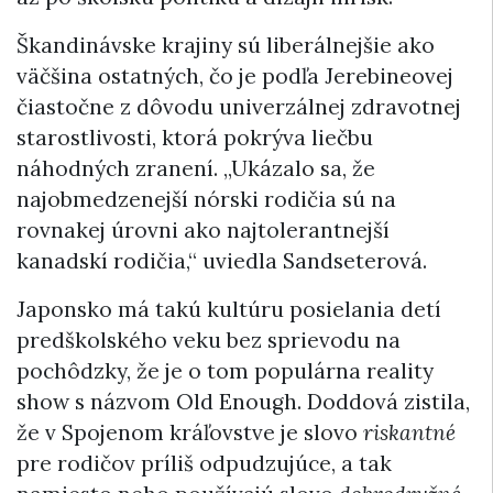
Škandinávske krajiny sú liberálnejšie ako
väčšina ostatných, čo je podľa Jerebineovej
čiastočne z dôvodu univerzálnej zdravotnej
starostlivosti, ktorá pokrýva liečbu
náhodných zranení. „Ukázalo sa, že
najobmedzenejší nórski rodičia sú na
rovnakej úrovni ako najtolerantnejší
kanadskí rodičia,“ uviedla Sandseterová.
Japonsko má takú kultúru posielania detí
predškolského veku bez sprievodu na
pochôdzky, že je o tom populárna reality
show s názvom Old Enough. Doddová zistila,
že v Spojenom kráľovstve je slovo
riskantné
pre rodičov príliš odpudzujúce, a tak