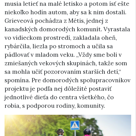
musia letieť na malé letisko a potom ísť ešte
niekoľko hodín autom, aby sa k nim dostali.
Grieveová pochádza z Métis, jednej z
kanadských domorodých komunít. Vyrastala
vo vidieckom prostredí, zakladala oheň,
rybárčila, liezla po stromoch a učila sa
pádlovať v mladom veku. „Vždy sme boli v
zmiešaných vekových skupinách, takže som
sa mohla učiť pozorovaním starších detí,“
spomína. Pre domorodých spolupracovníkov
projektu je podľa nej dôležité postaviť
jednotlivé dieťa do centra všetkého, čo
robia, s podporou rodiny, komunity.