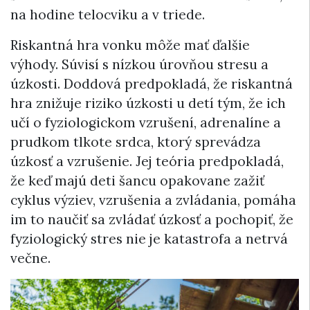
na hodine telocviku a v triede.
Riskantná hra vonku môže mať ďalšie
výhody. Súvisí s nízkou úrovňou stresu a
úzkosti. Doddová predpokladá, že riskantná
hra znižuje riziko úzkosti u detí tým, že ich
učí o fyziologickom vzrušení, adrenalíne a
prudkom tlkote srdca, ktorý sprevádza
úzkosť a vzrušenie. Jej teória predpokladá,
že keď majú deti šancu opakovane zažiť
cyklus výziev, vzrušenia a zvládania, pomáha
im to naučiť sa zvládať úzkosť a pochopiť, že
fyziologický stres nie je katastrofa a netrvá
večne.