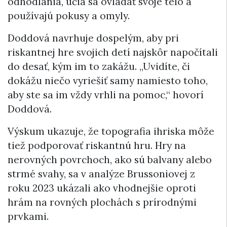
odhodlania, učia sa ovládať svoje telo a
používajú pokusy a omyly.
Doddová navrhuje dospelým, aby pri
riskantnej hre svojich detí najskôr napočítali
do desať, kým im to zakážu. „Uvidíte, či
dokážu niečo vyriešiť samy namiesto toho,
aby ste sa im vždy vrhli na pomoc,“ hovorí
Doddová.
Výskum ukazuje, že topografia ihriska môže
tiež podporovať riskantnú hru. Hry na
nerovných povrchoch, ako sú balvany alebo
strmé svahy, sa v analýze Brussoniovej z
roku 2023 ukázali ako vhodnejšie oproti
hrám na rovných plochách s prírodnými
prvkami.