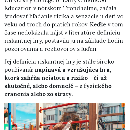
University College of Early Childhood
Education v nórskom Trondheime, začala
študovať hľadanie rizika a senzácie u detí vo
veku od troch do piatich rokov. Keďže v tom
čase nedokázala nájsť v literatúre definíciu
riskantnej hry, postavila ju na základe hodín
pozorovania a rozhovorov s ľuďmi.
Jej definícia riskantnej hry je stále široko
používaná:
napínavá a vzrušujúca hra,
ktorá zahŕňa neistotu a riziko – či už
skutočné, alebo domnelé – z fyzického
zranenia alebo zo straty.