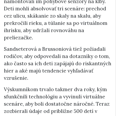
namontovali im pohybové senzory na kĺby.
Deti mohli absolvovať tri scenáre: prechod
cez ulicu, skákanie zo skaly na skalu, aby
prekročili rieku, a túlanie sa po virtuálnom
ihrisku, aby udržali rovnováhu na
preliezačke.
Sandseterová a Brussoniová tiež požiadali
rodičov, aby odpovedali na dotazníky o tom,
ako často sa ich deti zapájajú do riskantných
hier a aké majú tendencie vyhľadávať
vzrušenie.
Výskumníkom trvalo takmer dva roky, kým
sfunkčnili technológiu a vyvinuli virtuálne
scenáre, aby boli dostatočne náročné. Teraz
zozbierali údaje od približne 500 detí v