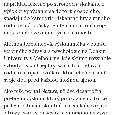
napríklad lezenie po stromoch, skákanie z
výšok či vyhýbanie sa dozoru dospelého,
spadajú do kategórie riskantné hry a mnoho
rodičov má logicky tendenciu chrániť svoje
dieťa obmedzovaním týchto činností.
Alethea Jerebineová, výskumníčka v oblasti
verejného zdravia a psychológie na Deakin
University v Melbourne, kde skúma rozsiahle
výhody riskantnej hry, sa často stretáva s
rodičmi a opatrovníkmi, ktorí chcú chrániť
svoje deti pred každou možnou ujmou.
Ako píše portál
Nature
, už dve desaťročia
prebieha výskum, ktorý poukazuje na to, že
príležitosti na riskantnú hru sú kľúčové pre
zdravý fyzický, duševný a emocionálny vývoj.