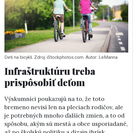
Deti na bicykli. Zdroj: iStockphotos.com. Autor: LeManna
Infraštruktúru treba
prispôsobiť deťom
Výskumníci poukazujú na to, že toto
bremeno nevisí len na pleciach rodičov, ale
je potrebných mnoho ďalších zmien, a to od
spôsobu, akým sú mestá a obce usporiadané,
až po školskú politiku a dizajn ihrísk.