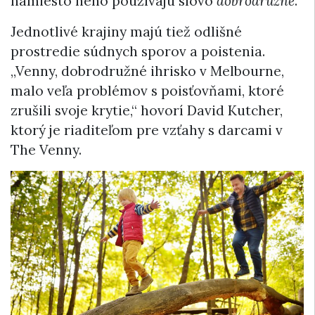
namiesto neho používajú slovo
dobrodružné
.
Jednotlivé krajiny majú tiež odlišné
prostredie súdnych sporov a poistenia.
„Venny, dobrodružné ihrisko v Melbourne,
malo veľa problémov s poisťovňami, ktoré
zrušili svoje krytie,“ hovorí David Kutcher,
ktorý je riaditeľom pre vzťahy s darcami v
The Venny.