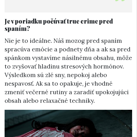
Je v poriadku počúvať true crime pred
spaním?
Nie je to ideálne. Náš mozog pred spaním
spracúva emócie a podnety dňa a ak sa pred
spánkom vystavíme násilnému obsahu, môže
to zvyšovať hladinu stresových hormónov.
Výsledkom sú zlé sny, nepokoj alebo
nespavosť. Ak sa to opakuje, je vhodné
zmeniť večerné rutiny a zaradiť upokojujúci
obsah alebo relaxačné techniky.