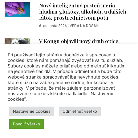
Nový inteligentný prsteň meria
hladinu glukózy, alkoholu a ďalších
látok prostredníctvom potu
6. augusta 2026
|
VEDA NA DOSAH
V Kongu objavili nový druh opice,
vyznačuje sa oranžovým fľakom na
ústach
Pri používaní tejto stránky dochádza k spracovaniu
cookies, ktoré nám pomáhajú zvyšovať kvalitu služieb.
5. augusta 2026
|
VEDA NA DOSAH
Súbory cookies môžete prijať alebo odmietnuť kliknutím
na jednotlivé tlačidlá. V prípade odmietnutia bude táto
webová stránka spracovávať iba nevyhnuté cookies,
ktoré slúžia na zabezpečenie riadnej funkcionality
AKTIVITY CVTI SR
stránky. V prípade, že máte záujem perzonalizovať
nastavenie cookies kliknite na tlačidlo „Nastavenie
cookies“.
KULTÚRA
Nastavenie cookies
Odmietnuť všetko
Povoliť všetko