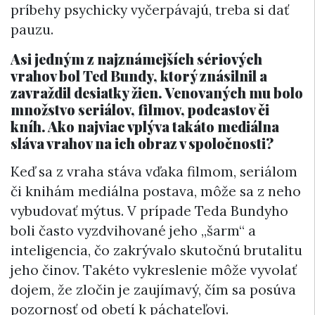
príbehy psychicky vyčerpávajú, treba si dať
pauzu.
Asi jedným z najznámejších sériových
vrahov bol Ted Bundy, ktorý znásilnil a
zavraždil desiatky žien. Venovaných mu bolo
množstvo seriálov, filmov, podcastov či
kníh. Ako najviac vplýva takáto mediálna
sláva vrahov na ich obraz v spoločnosti?
Keď sa z vraha stáva vďaka filmom, seriálom
či knihám mediálna postava, môže sa z neho
vybudovať mýtus. V prípade Teda Bundyho
boli často vyzdvihované jeho „šarm“ a
inteligencia, čo zakrývalo skutočnú brutalitu
jeho činov. Takéto vykreslenie môže vyvolať
dojem, že zločin je zaujímavý, čím sa posúva
pozornosť od obetí k páchateľovi.