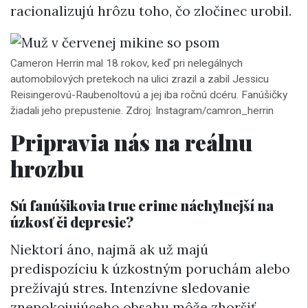
racionalizujú hrôzu toho, čo zločinec urobil.
Cameron Herrin mal 18 rokov, keď pri nelegálnych
automobilových pretekoch na ulici zrazil a zabil Jessicu
Reisingerovú-Raubenoltovú a jej iba ročnú dcéru. Fanúšičky
žiadali jeho prepustenie. Zdroj: Instagram/camron_herrin
Pripravia nás na reálnu
hrozbu
Sú fanúšikovia true crime náchylnejší na
úzkosť či depresie?
Niektorí áno, najmä ak už majú
predispozíciu k úzkostným poruchám alebo
prežívajú stres. Intenzívne sledovanie
znepokojujúceho obsahu môže zhoršiť