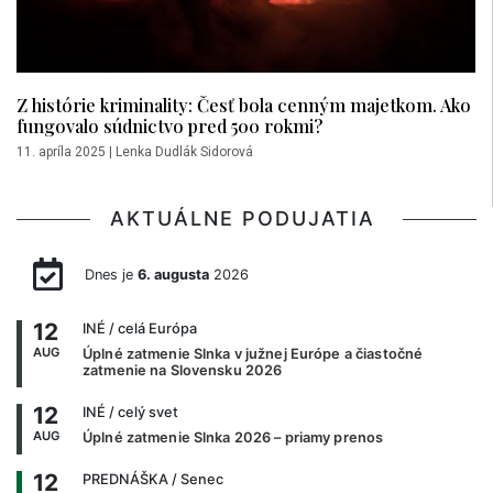
Z histórie kriminality: Česť bola cenným majetkom. Ako
fungovalo súdnictvo pred 500 rokmi?
11. apríla 2025
|
Lenka Dudlák Sidorová
AKTUÁLNE PODUJATIA
Dnes je
6. augusta
2026
12
INÉ
/ celá Európa
AUG
Úplné zatmenie Slnka v južnej Európe a čiastočné
zatmenie na Slovensku 2026
12
INÉ
/ celý svet
AUG
Úplné zatmenie Slnka 2026 – priamy prenos
12
PREDNÁŠKA
/ Senec