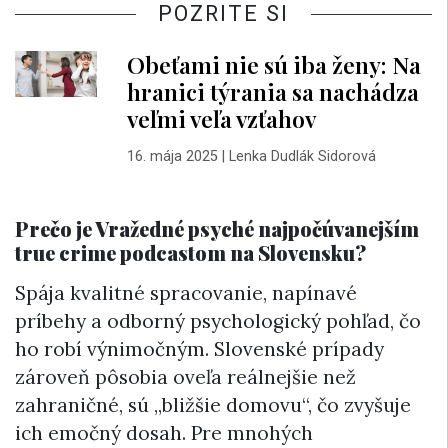
POZRITE SI
Obeťami nie sú iba ženy: Na
hranici týrania sa nachádza
veľmi veľa vzťahov
16. mája 2025
|
Lenka Dudlák Sidorová
Prečo je Vražedné psyché najpočúvanejším
true crime podcastom na Slovensku?
Spája kvalitné spracovanie, napínavé
príbehy a odborný psychologický pohľad, čo
ho robí výnimočným. Slovenské prípady
zároveň pôsobia oveľa reálnejšie než
zahraničné, sú „bližšie domovu“, čo zvyšuje
ich emočný dosah. Pre mnohých