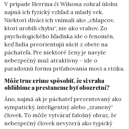
V prípade Herrina či Wilsona zohral úlohu
najmä ich fyzický vzhľad a mladý vek.
Niektorí diváci ich vnímali ako „chlapcov,
ktorí urobili chybu“, nie ako vrahov. Zo
psychologického hľadiska ide o fenomén,
keď ľudia preorientujú súcit z obete na
páchateľa. Pre niektoré ženy je navyše
nebezpečný muž atraktívny – ide o
paradoxnú formu priťahovania moci a rizika.
Môže true crime spôsobiť, že si vraha
obľúbime a prestaneme byť obozretní?
Áno, najmä ak je páchateľ prezentovaný ako
sympatický, inteligentný alebo „zranený“
človek. To môže vytvárať falošný obraz, že
nebezpečný človek nevyzerá ako typický