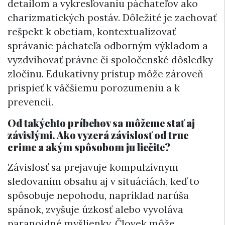
detailom a vykresľovaniu páchateľov ako
charizmatických postáv. Dôležité je zachovať
rešpekt k obetiam, kontextualizovať
správanie páchateľa odborným výkladom a
vyzdvihovať právne či spoločenské dôsledky
zločinu. Edukatívny prístup môže zároveň
prispieť k väčšiemu porozumeniu a k
prevencii.
Od takýchto príbehov sa môžeme stať aj
závislými. Ako vyzerá závislosť od true
crime a akým spôsobom ju liečite?
Závislosť sa prejavuje kompulzívnym
sledovaním obsahu aj v situáciách, keď to
spôsobuje nepohodu, napríklad narúša
spánok, zvyšuje úzkosť alebo vyvoláva
paranoidné myšlienky. Človek môže