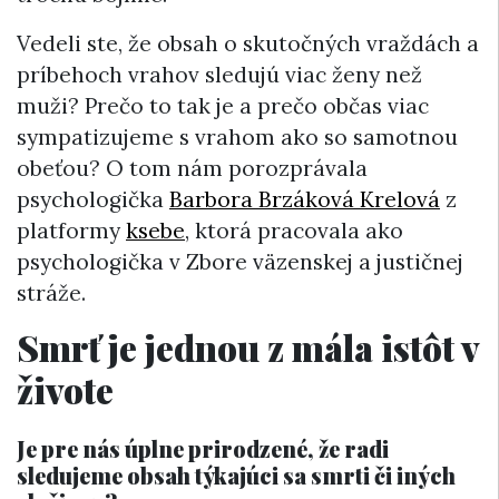
Vedeli ste, že obsah o skutočných vraždách a
príbehoch vrahov sledujú viac ženy než
muži? Prečo to tak je a prečo občas viac
sympatizujeme s vrahom ako so samotnou
obeťou? O tom nám porozprávala
psychologička
Barbora Brzáková Krelová
z
platformy
ksebe
, ktorá pracovala ako
psychologička v Zbore väzenskej a justičnej
stráže.
Smrť je jednou z mála istôt v
živote
Je pre nás úplne prirodzené, že radi
sledujeme obsah týkajúci sa smrti či iných