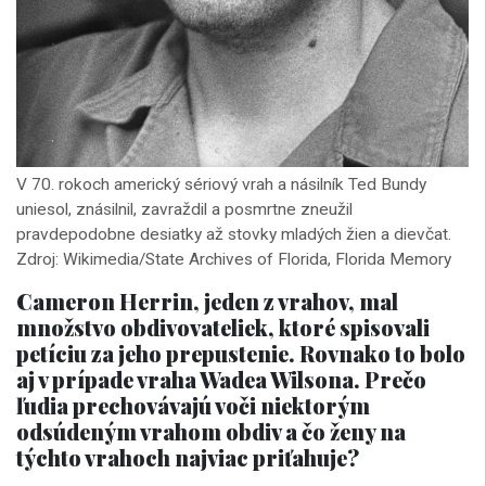
V 70. rokoch americký sériový vrah a násilník Ted Bundy
uniesol, znásilnil, zavraždil a posmrtne zneužil
pravdepodobne desiatky až stovky mladých žien a dievčat.
Zdroj: Wikimedia/State Archives of Florida, Florida Memory
Cameron Herrin, jeden z vrahov, mal
množstvo obdivovateliek, ktoré spisovali
petíciu za jeho prepustenie. Rovnako to bolo
aj v prípade vraha Wadea Wilsona. Prečo
ľudia prechovávajú voči niektorým
odsúdeným vrahom obdiv a čo ženy na
týchto vrahoch najviac priťahuje?