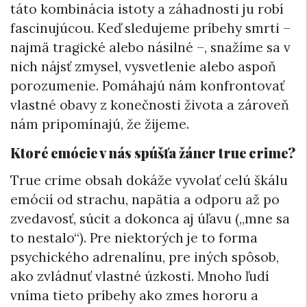
táto kombinácia istoty a záhadnosti ju robí
fascinujúcou. Keď sledujeme príbehy smrti –
najmä tragické alebo násilné –, snažíme sa v
nich nájsť zmysel, vysvetlenie alebo aspoň
porozumenie. Pomáhajú nám konfrontovať
vlastné obavy z konečnosti života a zároveň
nám pripomínajú, že žijeme.
Ktoré emócie v nás spúšťa žáner true crime?
True crime obsah dokáže vyvolať celú škálu
emócií od strachu, napätia a odporu až po
zvedavosť, súcit a dokonca aj úľavu („mne sa
to nestalo“). Pre niektorých je to forma
psychického adrenalínu, pre iných spôsob,
ako zvládnuť vlastné úzkosti. Mnoho ľudí
vníma tieto príbehy ako zmes hororu a