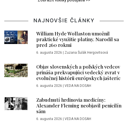
Zobraziť všetky podujatia >>
NAJNOVŠIE ČLÁNKY
William Hyde Wollaston umožnil
praktické využitie platiny. Narodil sa
pred 260 rokmi
6. augusta 2026
|
Zuzana Šulák Hergovitsová
Objav slovenských a poľských vedcov
prináša prekvapujúci vedecký zvrat v
evolučnej histórii európskych jašteríc
6. augusta 2026
|
VEDA NA DOSAH
Zabudnutí hrdinovia medicíny:
Alexander Fleming neobjavil penicilín
sám
6. augusta 2026
|
VEDA NA DOSAH