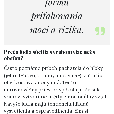
formu
priťahovania
moci a rizika.
Prečo ľudia súcitia s vrahom viac než s
obeťou?
Často poznáme príbeh páchateľa do hĺbky
(jeho detstvo, traumy, motivácie), zatiaľ čo
obeť zostáva anonymná. Tento
nerovnovážny priestor spôsobuje, že si k
vrahovi vytvoríme určitý emocionálny vzťah.
Navyše ľudia majú tendenciu hľadať
vysvetlenia a ospravedlnenia, čím si