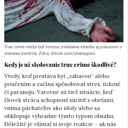
True crime môže byť formou zvládania strachu aj pokusom o
získanie kontroly. Zdroj: iStock.com/champpixs
Kedy je už sledovanie true crime škodlivé?
Vtedy, keď prestáva byť „zábavou“ alebo
poučením a začína spôsobovať stres, úzkosť
či paranoju. Varovné sú tiež situácie, keď
človek stráca schopnosť súcitiť s obeťami,
vníma páchateľov ako idoly alebo sa
obklopuje výhradne týmto typom obsahu.
Dôležité je všímať si svoje reakcie – ak nás