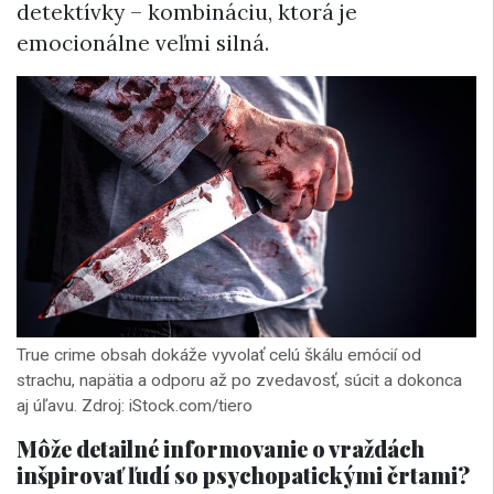
detektívky – kombináciu, ktorá je
emocionálne veľmi silná.
True crime obsah dokáže vyvolať celú škálu emócií od
strachu, napätia a odporu až po zvedavosť, súcit a dokonca
aj úľavu. Zdroj: iStock.com/tiero
Môže detailné informovanie o vraždách
inšpirovať ľudí so psychopatickými črtami?