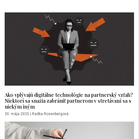
Ako vplývajú digitálne technológie na partnerský vzťah?
Niektorí sa snažia zabrániť partnerom v stretávaní sa s
niekým iným
30. mája 2025
|
Radka Rosenbergová