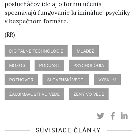
poslucháčov ide aj o formu učenia –
spoznávajú fungovanie kriminálnej psychiky
v bezpečnom formáte.
(RR)
DIGITÁLNE TECHNOLÓGIE
MLÁDEŽ
MOZOG
PODCAST
PSYCHOLÓGIA
ROZHOVOR
SLOVENSKÍ VEDCI
VÝSKUM
ZAUJÍMAVOSTI VO VEDE
ŽENY VO VEDE
SÚVISIACE ČLÁNKY