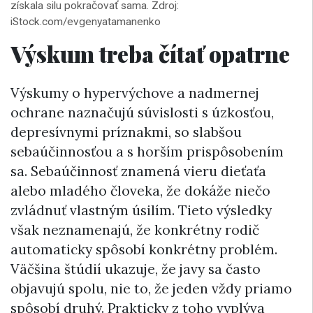
získala silu pokračovať sama. Zdroj:
iStock.com/evgenyatamanenko
Výskum treba čítať opatrne
Výskumy o hypervýchove a nadmernej
ochrane naznačujú súvislosti s úzkosťou,
depresívnymi príznakmi, so slabšou
sebaúčinnosťou a s horším prispôsobením
sa. Sebaúčinnosť znamená vieru dieťaťa
alebo mladého človeka, že dokáže niečo
zvládnuť vlastným úsilím. Tieto výsledky
však neznamenajú, že konkrétny rodič
automaticky spôsobí konkrétny problém.
Väčšina štúdií ukazuje, že javy sa často
objavujú spolu, nie to, že jeden vždy priamo
spôsobí druhý. Prakticky z toho vyplýva