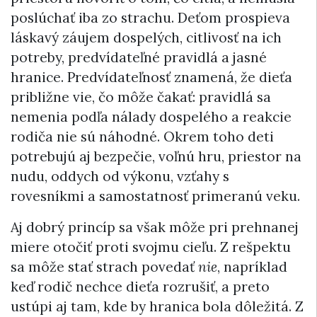
poslúchať iba zo strachu. Deťom prospieva
láskavý záujem dospelých, citlivosť na ich
potreby, predvídateľné pravidlá a jasné
hranice. Predvídateľnosť znamená, že dieťa
približne vie, čo môže čakať: pravidlá sa
nemenia podľa nálady dospelého a reakcie
rodiča nie sú náhodné. Okrem toho deti
potrebujú aj bezpečie, voľnú hru, priestor na
nudu, oddych od výkonu, vzťahy s
rovesníkmi a samostatnosť primeranú veku.
Aj dobrý princíp sa však môže pri prehnanej
miere otočiť proti svojmu cieľu. Z rešpektu
sa môže stať strach povedať
nie
, napríklad
keď rodič nechce dieťa rozrušiť, a preto
ustúpi aj tam, kde by hranica bola dôležitá. Z