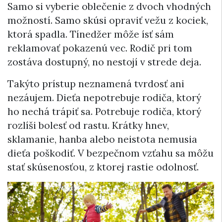
Samo si vyberie oblečenie z dvoch vhodných
možností. Samo skúsi opraviť vežu z kociek,
ktorá spadla. Tínedžer môže ísť sám
reklamovať pokazenú vec. Rodič pri tom
zostáva dostupný, no nestojí v strede deja.
Takýto prístup neznamená tvrdosť ani
nezáujem. Dieťa nepotrebuje rodiča, ktorý
ho nechá trápiť sa. Potrebuje rodiča, ktorý
rozlíši bolesť od rastu. Krátky hnev,
sklamanie, hanba alebo neistota nemusia
dieťa poškodiť. V bezpečnom vzťahu sa môžu
stať skúsenosťou, z ktorej rastie odolnosť.