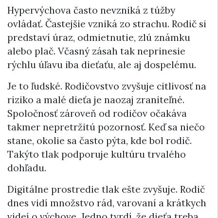
Hypervýchova často nevzniká z túžby
ovládať. Častejšie vzniká zo strachu. Rodič si
predstaví úraz, odmietnutie, zlú známku
alebo plač. Včasný zásah tak neprinesie
rýchlu úľavu iba dieťaťu, ale aj dospelému.
Je to ľudské. Rodičovstvo zvyšuje citlivosť na
riziko a malé dieťa je naozaj zraniteľné.
Spoločnosť zároveň od rodičov očakáva
takmer nepretržitú pozornosť. Keď sa niečo
stane, okolie sa často pýta, kde bol rodič.
Takýto tlak podporuje kultúru trvalého
dohľadu.
Digitálne prostredie tlak ešte zvyšuje. Rodič
dnes vidí množstvo rád, varovaní a krátkych
videí o výchove. Jedno tvrdí, že dieťa treba