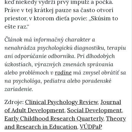
keď niekedy vydrží prvý impulz a počká.
Práve v tej krátkej pauze sa často otvorí
priestor, v ktorom dieťa povie: „Skúsim to
ešte raz.“
Článok má informačný charakter a
nenahrádza psychologickú diagnostiku, terapiu
ani odporúčanie odborníka. Pri dlhodobých
úzkostiach, výrazných zmenách správania
alebo problémoch v
rodine
má zmysel obrátiť sa
na psychológa, pediatra alebo poradenské
zariadenie.
Zdroje:
Clinical Psychology Review
,
Journal
of Adult Development
,
Social Development
,
Early Childhood Research Quarterly
,
Theory
and Research in Education
,
VÚDPaP