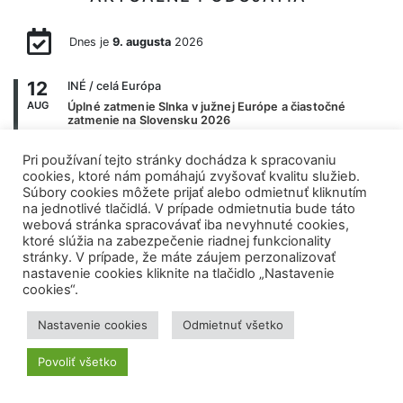
Dnes je
9. augusta
2026
12
INÉ
/ celá Európa
AUG
Úplné zatmenie Slnka v južnej Európe a čiastočné
zatmenie na Slovensku 2026
12
INÉ
/ celý svet
Pri používaní tejto stránky dochádza k spracovaniu
AUG
cookies, ktoré nám pomáhajú zvyšovať kvalitu služieb.
Úplné zatmenie Slnka 2026 – priamy prenos
Súbory cookies môžete prijať alebo odmietnuť kliknutím
na jednotlivé tlačidlá. V prípade odmietnutia bude táto
12
PREDNÁŠKA
/ Senec
webová stránka spracovávať iba nevyhnuté cookies,
AUG
Novinky z CERN-u
ktoré slúžia na zabezpečenie riadnej funkcionality
stránky. V prípade, že máte záujem perzonalizovať
12
INÉ
/ celý svet
nastavenie cookies kliknite na tlačidlo „Nastavenie
AUG
Perzeidy 2026
cookies“.
19
PREDNÁŠKA
/ Senec
Nastavenie cookies
Odmietnuť všetko
AUG
Program ARTEMIS
Povoliť všetko
20
PREDNÁŠKA
/ Bratislava
AUG
Asteroidy a planetárna obrana: čo dnes vieme a čo nás