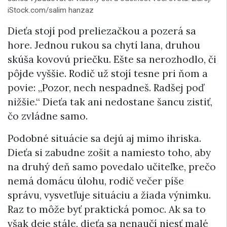
iStock.com/salim hanzaz
Dieťa stojí pod preliezačkou a pozerá sa
hore. Jednou rukou sa chytí lana, druhou
skúša kovovú priečku. Ešte sa nerozhodlo, či
pôjde vyššie. Rodič už stojí tesne pri ňom a
povie: „Pozor, nech nespadneš. Radšej poď
nižšie.“ Dieťa tak ani nedostane šancu zistiť,
čo zvládne samo.
Podobné situácie sa dejú aj mimo ihriska.
Dieťa si zabudne zošit a namiesto toho, aby
na druhý deň samo povedalo učiteľke, prečo
nemá domácu úlohu, rodič večer píše
správu, vysvetľuje situáciu a žiada výnimku.
Raz to môže byť praktická pomoc. Ak sa to
však deje stále, dieťa sa nenaučí niesť malé