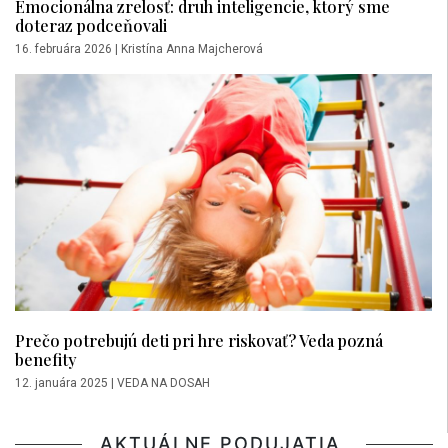
Emocionálna zrelosť: druh inteligencie, ktorý sme
doteraz podceňovali
16. februára 2026
|
Kristína Anna Majcherová
Prečo potrebujú deti pri hre riskovať? Veda pozná
benefity
12. januára 2025
|
VEDA NA DOSAH
AKTUÁLNE PODUJATIA