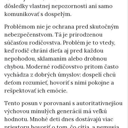
dôsledky vlastnej nepozornosti ani samo
komunikovať s dospelým.
Problémom nie je ochrana pred skutočným
nebezpečenstvom. Tá je prirodzenou
súčasťou rodičovstva. Problém je to vtedy,
keď rodič chráni dieťa aj pred každou
nepohodou, sklamaním alebo drobnou
chybou. Moderné rodičovstvo pritom často
vychádza z dobrých úmyslov: dospelí chcú
deťom rozumieť, hovoriť s nimi pokojne a
rešpektovať ich emócie.
Tento posun v porovnaní s autoritatívnejšou
výchovou minulých generácií má veľkú
hodnotu. Mnohé deti dnes dostávajú viac
priestoru hovoriť o tom, čo cítia, a nemusia