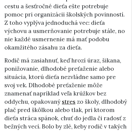
cestu a šesťročné dieťa ešte potrebuje
pomoc pri organizácii školských povinností.
Z toho vyplýva jednoduchá vec: dieťa
výchovu a usmerňovanie potrebuje stále, no
nie každé usmernenie má mať podobu
okamžitého zásahu za dieťa.
Rodič má zasiahnuť, keď hrozí úraz, šikana,
ponižovanie, dlhodobé preťaženie alebo
situácia, ktorú dieťa nezvládne samo pre
svoj vek. Dlhodobé preťaženie môže
znamenať napríklad veľa krúžkov bez
oddychu, opakovaný
stres
zo školy, dlhodobý
plač pred škôlkou alebo tlak, pri ktorom
dieťa stráca spánok, chuť do jedla či radosť z
bežných vecí. Bolo by zlé, keby rodič v takých