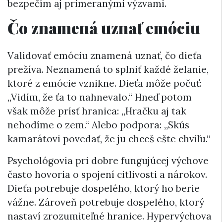
bezpečím aj primeranými výzvami.
Čo znamená uznať emóciu
Validovať emóciu znamená uznať, čo dieťa
prežíva. Neznamená to splniť každé želanie,
ktoré z emócie vznikne. Dieťa môže počuť:
„Vidím, že ťa to nahnevalo.“ Hneď potom
však môže prísť hranica: „Hračku aj tak
nehodíme o zem.“ Alebo podpora: „Skús
kamarátovi povedať, že ju chceš ešte chvíľu.“
Psychológovia pri dobre fungujúcej výchove
často hovoria o spojení citlivosti a nárokov.
Dieťa potrebuje dospelého, ktorý ho berie
vážne. Zároveň potrebuje dospelého, ktorý
nastaví zrozumiteľné hranice. Hypervýchova