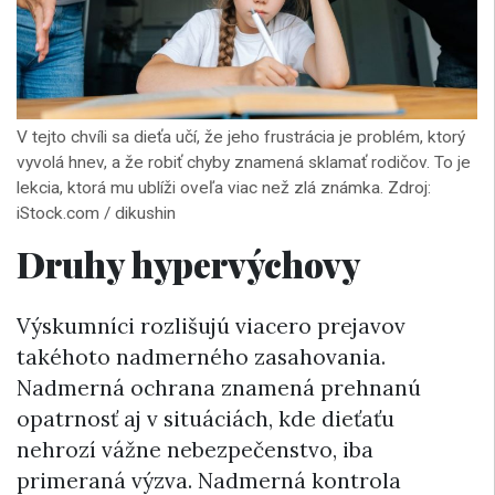
V tejto chvíli sa dieťa učí, že jeho frustrácia je problém, ktorý
vyvolá hnev, a že robiť chyby znamená sklamať rodičov. To je
lekcia, ktorá mu ublíži oveľa viac než zlá známka. Zdroj:
iStock.com / dikushin
Druhy hypervýchovy
Výskumníci rozlišujú viacero prejavov
takéhoto nadmerného zasahovania.
Nadmerná ochrana znamená prehnanú
opatrnosť aj v situáciách, kde dieťaťu
nehrozí vážne nebezpečenstvo, iba
primeraná výzva. Nadmerná kontrola