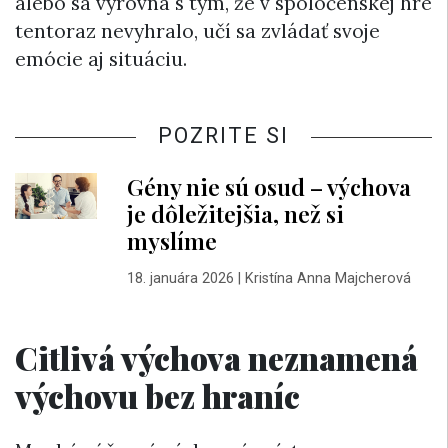
alebo sa vyrovná s tým, že v spoločenskej hre
tentoraz nevyhralo, učí sa zvládať svoje
emócie aj situáciu.
POZRITE SI
Gény nie sú osud – výchova
je dôležitejšia, než si
myslíme
18. januára 2026
|
Kristína Anna Majcherová
Citlivá výchova neznamená
výchovu bez hraníc