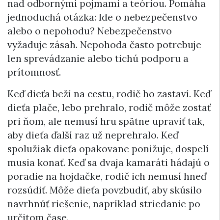
nad odbornými pojmami a teóriou. Pomáha
jednoduchá otázka: Ide o nebezpečenstvo
alebo o nepohodu? Nebezpečenstvo
vyžaduje zásah. Nepohoda často potrebuje
len sprevádzanie alebo tichú podporu a
prítomnosť.
Keď dieťa beží na cestu, rodič ho zastaví. Keď
dieťa plače, lebo prehralo, rodič môže zostať
pri ňom, ale nemusí hru spätne upraviť tak,
aby dieťa ďalší raz už neprehralo. Keď
spolužiak dieťa opakovane ponižuje, dospelí
musia konať. Keď sa dvaja kamaráti hádajú o
poradie na hojdačke, rodič ich nemusí hneď
rozsúdiť. Môže dieťa povzbudiť, aby skúsilo
navrhnúť riešenie, napríklad striedanie po
určitom čase.