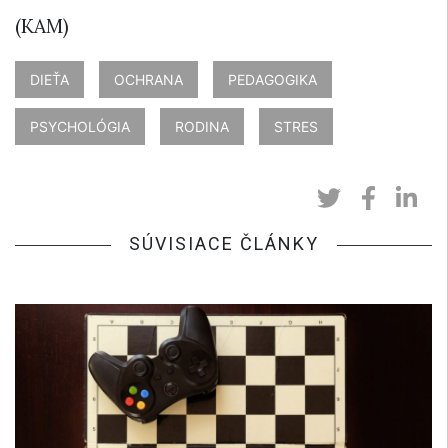
(KAM)
DIEŤA
OCHRANA
PEDAGOGIKA
PSYCHOLÓGIA
RODINA
STRES
SÚVISIACE ČLÁNKY