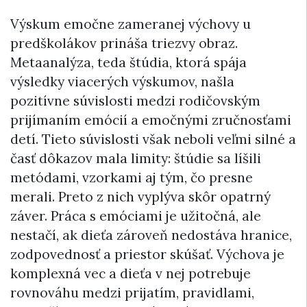
Výskum emočne zameranej výchovy u
predškolákov prináša triezvy obraz.
Metaanalýza, teda štúdia, ktorá spája
výsledky viacerých výskumov, našla
pozitívne súvislosti medzi rodičovským
prijímaním emócií a emočnými zručnosťami
detí. Tieto súvislosti však neboli veľmi silné a
časť dôkazov mala limity: štúdie sa líšili
metódami, vzorkami aj tým, čo presne
merali. Preto z nich vyplýva skôr opatrný
záver. Práca s emóciami je užitočná, ale
nestačí, ak dieťa zároveň nedostáva hranice,
zodpovednosť a priestor skúšať. Výchova je
komplexná vec a dieťa v nej potrebuje
rovnováhu medzi prijatím, pravidlami,