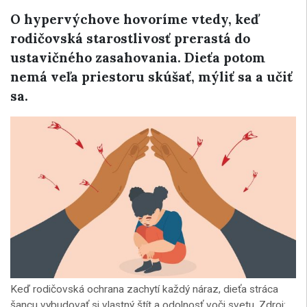
O hypervýchove hovoríme vtedy, keď
rodičovská starostlivosť prerastá do
ustavičného zasahovania. Dieťa potom
nemá veľa priestoru skúšať, mýliť sa a učiť
sa.
Keď rodičovská ochrana zachytí každý náraz, dieťa stráca
šancu vybudovať si vlastný štít a odolnosť voči svetu. Zdroj: