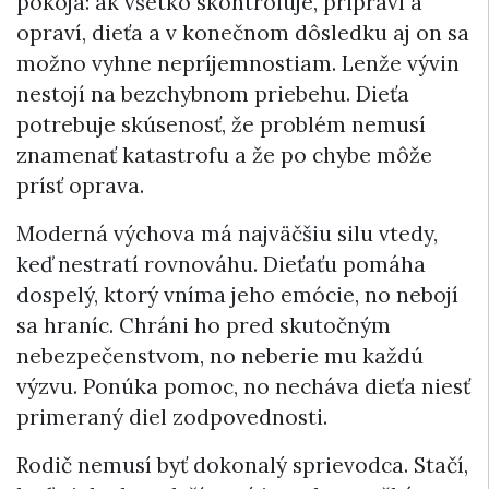
pokoja: ak všetko skontroluje, pripraví a
opraví, dieťa a v konečnom dôsledku aj on sa
možno vyhne nepríjemnostiam. Lenže vývin
nestojí na bezchybnom priebehu. Dieťa
potrebuje skúsenosť, že problém nemusí
znamenať katastrofu a že po chybe môže
prísť oprava.
Moderná výchova má najväčšiu silu vtedy,
keď nestratí rovnováhu. Dieťaťu pomáha
dospelý, ktorý vníma jeho emócie, no nebojí
sa hraníc. Chráni ho pred skutočným
nebezpečenstvom, no neberie mu každú
výzvu. Ponúka pomoc, no necháva dieťa niesť
primeraný diel zodpovednosti.
Rodič nemusí byť dokonalý sprievodca. Stačí,