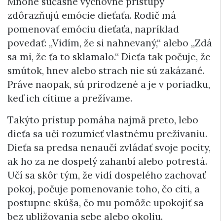
Mnohé súčasné výchovné prístupy
zdôrazňujú emócie dieťaťa. Rodič má
pomenovať emóciu dieťaťa, napríklad
povedať: „Vidím, že si nahnevaný,“ alebo „Zdá
sa mi, že ťa to sklamalo.“ Dieťa tak počuje, že
smútok, hnev alebo strach nie sú zakázané.
Práve naopak, sú prirodzené a je v poriadku,
keď ich cítime a prežívame.
Takýto prístup pomáha najmä preto, lebo
dieťa sa učí rozumieť vlastnému prežívaniu.
Dieťa sa predsa nenaučí zvládať svoje pocity,
ak ho za ne dospelý zahanbí alebo potrestá.
Učí sa skôr tým, že vidí dospelého zachovať
pokoj, počuje pomenovanie toho, čo cíti, a
postupne skúša, čo mu pomôže upokojiť sa
bez ubližovania sebe alebo okoliu.