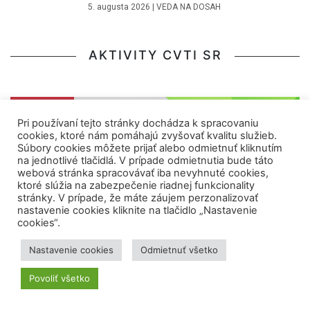
5. augusta 2026
|
VEDA NA DOSAH
AKTIVITY CVTI SR
KULTÚRA
Pri používaní tejto stránky dochádza k spracovaniu
cookies, ktoré nám pomáhajú zvyšovať kvalitu služieb.
Súbory cookies môžete prijať alebo odmietnuť kliknutím
na jednotlivé tlačidlá. V prípade odmietnutia bude táto
webová stránka spracovávať iba nevyhnuté cookies,
ktoré slúžia na zabezpečenie riadnej funkcionality
stránky. V prípade, že máte záujem perzonalizovať
nastavenie cookies kliknite na tlačidlo „Nastavenie
cookies“.
Nastavenie cookies
Odmietnuť všetko
PODCAST: Láska a dvorenie v minulosti.
Povoliť všetko
Vzťahy očami etnologičky Kataríny