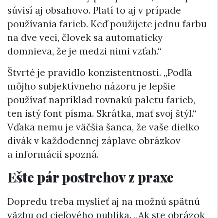
súvisí aj obsahovo. Platí to aj v prípade
používania farieb. Keď použijete jednu farbu
na dve veci, človek sa automaticky
domnieva, že je medzi nimi vzťah.“
Štvrté je pravidlo konzistentnosti. „Podľa
môjho subjektívneho názoru je lepšie
používať napríklad rovnakú paletu farieb,
ten istý font písma. Skrátka, mať svoj štýl.“
Vďaka nemu je väčšia šanca, že vaše dielko
divák v každodennej záplave obrázkov
a informácií spozná.
Ešte pár postrehov z praxe
Dopredu treba myslieť aj na možnú spätnú
väzbu od cieľového publika. „Ak ste obrázok