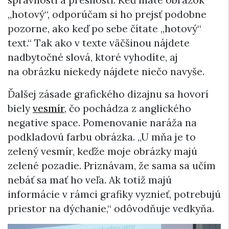
„hotový“, odporúčam si ho prejsť podobne
pozorne, ako keď po sebe čítate „hotový“
text.“ Tak ako v texte väčšinou nájdete
nadbytočné slová, ktoré vyhodíte, aj
na obrázku niekedy nájdete niečo navyše.
Ďalšej zásade grafického dizajnu sa hovorí
biely
vesmír
, čo pochádza z anglického
negative space. Pomenovanie naráža na
podkladovú farbu obrázka. „U mňa je to
zelený vesmír, keďže moje obrázky majú
zelené pozadie. Priznávam, že sama sa učím
nebáť sa mať ho veľa. Ak totiž majú
informácie v rámci grafiky vyznieť, potrebujú
priestor na dýchanie,“ odôvodňuje vedkyňa.