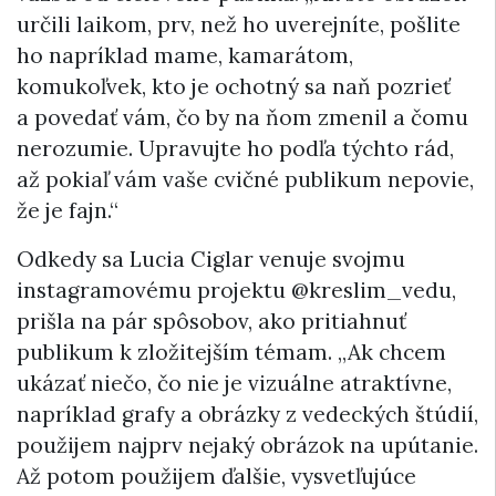
určili laikom, prv, než ho uverejníte, pošlite
ho napríklad mame, kamarátom,
komukoľvek, kto je ochotný sa naň pozrieť
a povedať vám, čo by na ňom zmenil a čomu
nerozumie. Upravujte ho podľa týchto rád,
až pokiaľ vám vaše cvičné publikum nepovie,
že je fajn.“
Odkedy sa Lucia Ciglar venuje svojmu
instagramovému projektu @kreslim_vedu,
prišla na pár spôsobov, ako pritiahnuť
publikum k zložitejším témam. „Ak chcem
ukázať niečo, čo nie je vizuálne atraktívne,
napríklad grafy a obrázky z vedeckých štúdií,
použijem najprv nejaký obrázok na upútanie.
Až potom použijem ďalšie, vysvetľujúce