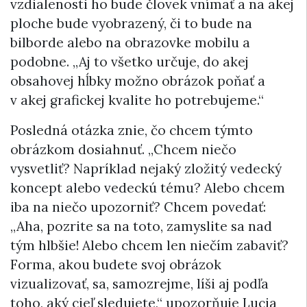
vzdialenosti ho bude človek vnímať a na akej
ploche bude vyobrazený, či to bude na
bilborde alebo na obrazovke mobilu a
podobne. „Aj to všetko určuje, do akej
obsahovej hĺbky možno obrázok poňať a
v akej grafickej kvalite ho potrebujeme.“
Posledná otázka znie, čo chcem týmto
obrázkom dosiahnuť. „Chcem niečo
vysvetliť? Napríklad nejaký zložitý vedecký
koncept alebo vedeckú tému? Alebo chcem
iba na niečo upozorniť? Chcem povedať:
„Aha, pozrite sa na toto, zamyslite sa nad
tým hlbšie! Alebo chcem len niečím zabaviť?
Forma, akou budete svoj obrázok
vizualizovať, sa, samozrejme, líši aj podľa
toho, aký cieľ sledujete,“ upozorňuje Lucia