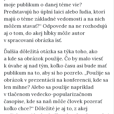
moje publikum o danej téme vie?
Predstavujú ho úplní laici alebo ľudia, ktorí
majú o téme základné vedomosti a na nich
môžem stavať?“ Odpovede na ne rozhodujú
aj o tom, do akej hĺbky môže autor
v spracovaní obrázka ísť.
Ďalšia dôležitá otázka sa týka toho, ako
a kde sa obrázok použije. Čo by malo viesť
k úvahe aj nad tým, koľko času asi bude mať
publikum na to, aby si ho pozrelo. „Použije sa
obrázok v prezentácii na konferencii, kde sa
len mihne? Alebo sa použije napríklad
v tlačenom vedecko-popularizačnom
časopise, kde sa naň môže človek pozerať
koľko chce?“ Dôležité je aj to, z akej