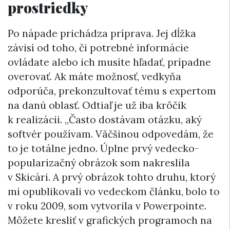
prostriedky
Po nápade prichádza príprava. Jej dĺžka
závisí od toho, či potrebné informácie
ovládate alebo ich musíte hľadať, prípadne
overovať. Ak máte možnosť, vedkyňa
odporúča, prekonzultovať tému s expertom
na danú oblasť. Odtiaľ je už iba krôčik
k realizácii. „Často dostávam otázku, aký
softvér používam. Väčšinou odpovedám, že
to je totálne jedno. Úplne prvý vedecko-
popularizačný obrázok som nakreslila
v Skicári. A prvý obrázok tohto druhu, ktorý
mi opublikovali vo vedeckom článku, bolo to
v roku 2009, som vytvorila v Powerpointe.
Môžete kresliť v grafických programoch na