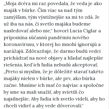
„Moja dcéra mi raz povedala, že veda je ako
maják v búrke. Čím viac sa nad tým
zamýšľam, tým výstižnejšie sa mi to zdá. Je
už iba na nás, či svetlo majáka budeme
nasledovať alebo nie,“ hovorí Lucia Ciglar a
pripomína súčasnú pandémiu nového
koronavírusu, v ktorej ho mnohí ignorujú a
narážajú. Zdôrazňuje, že darmo budú vedci
prichádzať na nové objavy a hľadať najlepšie
riešenia, keď ich ľudia nebudú akceptovať.
„Preto si myslím, že je dôležité stavať takéto
majáky nielen v búrke, ale prv, ako búrka
začne. Musíme ich mať čo najviac a spoločne
by sme sa mali snažiť, aby svietili čo
najsilnejšie. Aby ľudia ich svetlo videli, aby ho
chceli vidieť a aby vede dôverovali.“