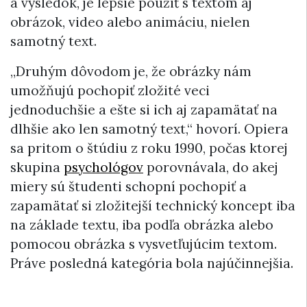
a výsledok, je lepšie použiť s textom aj
obrázok, video alebo animáciu, nielen
samotný text.
„Druhým dôvodom je, že obrázky nám
umožňujú pochopiť zložité veci
jednoduchšie a ešte si ich aj zapamätať na
dlhšie ako len samotný text,“ hovorí. Opiera
sa pritom o štúdiu z roku 1990, počas ktorej
skupina
psychológov
porovnávala, do akej
miery sú študenti schopní pochopiť a
zapamätať si zložitejší technický koncept iba
na základe textu, iba podľa obrázka alebo
pomocou obrázka s vysvetľujúcim textom.
Práve posledná kategória bola najúčinnejšia.