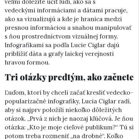
veľmi dôležité učiť ľudí, ako sa s
vedeckými informáciami a dátami pracuje,
ako sa vizualizujú a kde je hranica medzi
presnou informáciou a snahou manipulovať
s ňou prostredníctvom vizuálnej formy.
Infografikami sa podľa Lucie Ciglar dajú
priblížiť dáta a grafy laickej verejnosti
hravou formou.
Tri otázky predtým, ako začnete
Ľuďom, ktorí by chceli začať kresliť vedecko-
popularizačné infografiky, Lucia Ciglar radí,
aby si najprv položili niekoľko dôležitých
otázok. „Prvá z nich je naozaj kľúčová. Je ňou
otázka: „Kto je moje cieľové publikum?“ Tú si
potom treba rozmeniť „na drobné“. Koľko