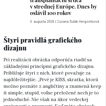
v strednej Európe. Dnes by
oslávil 100 rokov
5. augusta 2026
|
Zuzana Šulák Hergovitsová
Štyri pravidlá grafického
dizajnu
Pri realizácii obrázka odporúča riadiť sa
základnými princípmi grafického dizajnu.
Približuje štyri z nich, ktoré považuje za
najdôležitejšie. „Prvé je KISS, skratka, ktorú
možno poznáte z angličtiny a znamená keep
it simple, stupid, voľne preložené nech je to
jednoduché. Nie však na úkor vedeckej
správnosti a presnosti. Keď máte obrázok