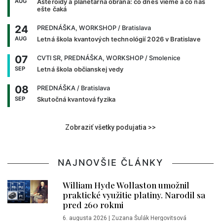
AUG
Asteroidy a planetárna obrana: čo dnes vieme a čo nás
ešte čaká
24
PREDNÁŠKA, WORKSHOP
/ Bratislava
AUG
Letná škola kvantových technológií 2026 v Bratislave
07
CVTI SR, PREDNÁŠKA, WORKSHOP
/ Smolenice
SEP
Letná škola občianskej vedy
08
PREDNÁŠKA
/ Bratislava
SEP
Skutočná kvantová fyzika
Zobraziť všetky podujatia >>
NAJNOVŠIE ČLÁNKY
William Hyde Wollaston umožnil
praktické využitie platiny. Narodil sa
pred 260 rokmi
6. augusta 2026
|
Zuzana Šulák Hergovitsová