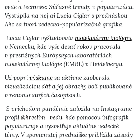
vede a technike: Súčasné trendy v popularizácii.
Vystúpila na nej aj Lucia Ciglar s prednáškou
Ako sa tvorí vedecko-popularizačná grafika.
Lucia Ciglar vyštudovala
molekulárnu biológiu
v Nemecku, kde vyše desať rokov pracovala
v prestížnych Európskych laboratóriách
molekulárnej biológie (EMBL) v Heidelbergu.
Už popri
výskume
sa aktívne zaoberala
vizualizáciou
dát
a jej obrázky boli publikované
v renomovaných časopisoch.
S príchodom pandémie založila na Instagrame
profil
@kreslim_vedu
, kde pomocou infografík
popularizuje a vysvetľuje aktuálne vedecké
témy.
V spomenutej prednáške priblížila zásady