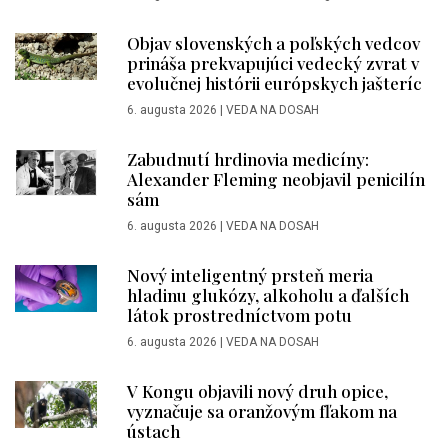
Objav slovenských a poľských vedcov
prináša prekvapujúci vedecký zvrat v
evolučnej histórii európskych jašteríc
6. augusta 2026
|
VEDA NA DOSAH
Zabudnutí hrdinovia medicíny:
Alexander Fleming neobjavil penicilín
sám
6. augusta 2026
|
VEDA NA DOSAH
Nový inteligentný prsteň meria
hladinu glukózy, alkoholu a ďalších
látok prostredníctvom potu
6. augusta 2026
|
VEDA NA DOSAH
V Kongu objavili nový druh opice,
vyznačuje sa oranžovým fľakom na
ústach