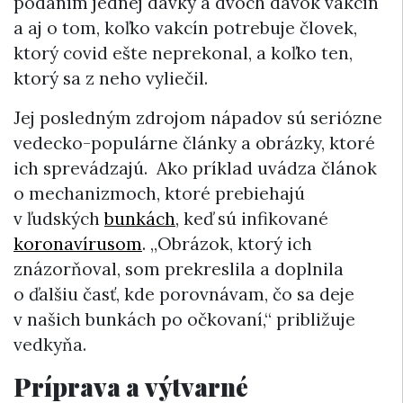
podaním jednej dávky a dvoch dávok vakcín
a aj o tom, koľko vakcín potrebuje človek,
ktorý covid ešte neprekonal, a koľko ten,
ktorý sa z neho vyliečil.
Jej posledným zdrojom nápadov sú seriózne
vedecko-populárne články a obrázky, ktoré
ich sprevádzajú. Ako príklad uvádza článok
o mechanizmoch, ktoré prebiehajú
v ľudských
bunkách
, keď sú infikované
koronavírusom
. „Obrázok, ktorý ich
znázorňoval, som prekreslila a doplnila
o ďalšiu časť, kde porovnávam, čo sa deje
v našich bunkách po očkovaní,“ približuje
vedkyňa.
Príprava a výtvarné