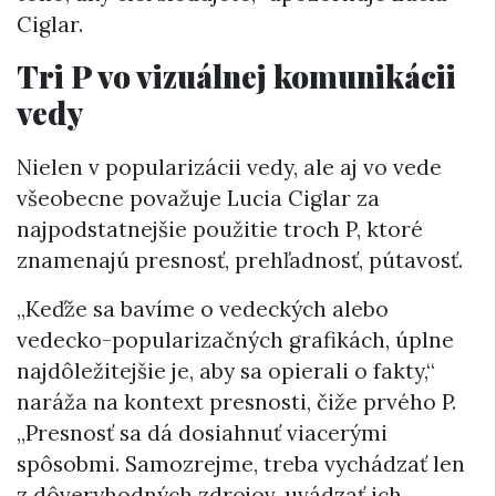
Ciglar.
Tri P vo vizuálnej komunikácii
vedy
Nielen v popularizácii vedy, ale aj vo vede
všeobecne považuje Lucia Ciglar za
najpodstatnejšie použitie troch P, ktoré
znamenajú presnosť, prehľadnosť, pútavosť.
„Keďže sa bavíme o vedeckých alebo
vedecko-popularizačných grafikách, úplne
najdôležitejšie je, aby sa opierali o fakty,“
naráža na kontext presnosti, čiže prvého P.
„Presnosť sa dá dosiahnuť viacerými
spôsobmi. Samozrejme, treba vychádzať len
z dôveryhodných zdrojov, uvádzať ich,