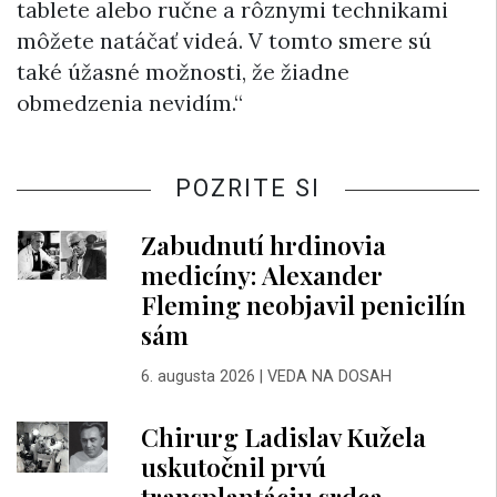
tablete alebo ručne a rôznymi technikami
môžete natáčať videá. V tomto smere sú
také úžasné možnosti, že žiadne
obmedzenia nevidím.“
POZRITE SI
Zabudnutí hrdinovia
medicíny: Alexander
Fleming neobjavil penicilín
sám
6. augusta 2026
|
VEDA NA DOSAH
Chirurg Ladislav Kužela
uskutočnil prvú
transplantáciu srdca