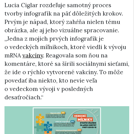
Lucia Ciglar rozdeľuje samotný proces
tvorby infografík na päť dôležitých krokov.
Prvým je nápad, ktorý zahŕňa nielen tému
obrázka, ale aj jeho vizuálne spracovanie.
„Jedna z mojich prvých infografík je
o vedeckých míľnikoch, ktoré viedli k vývoju
mRNA
vakcíny
. Reagovala som ňou na
komentáre, ktoré sa šírili sociálnymi sieťami,
že ide o rýchlo vytvorené vakcíny. To môže
povedať iba niekto, kto nevie veľa
o vedeckom vývoji v posledných
desaťročiach.“