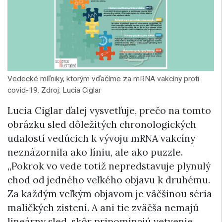
Vedecké míľniky, ktorým vďačíme za mRNA vakcíny proti
covid-19. Zdroj: Lucia Ciglar
Lucia Ciglar ďalej vysvetľuje, prečo na tomto
obrázku sled dôležitých chronologických
udalostí vedúcich k vývoju mRNA vakcíny
neznázornila ako líniu, ale ako puzzle.
„Pokrok vo vede totiž nepredstavuje plynulý
chod od jedného veľkého objavu k druhému.
Za každým veľkým objavom je väčšinou séria
maličkých zistení. A ani tie zväčša nemajú
lineárny sled, skôr pripomínajú vetvenie.