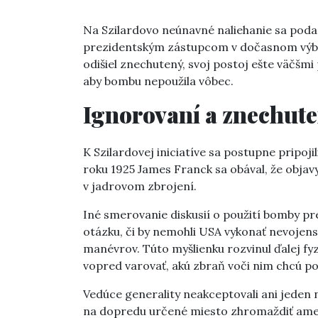
Na Szilardovo neúnavné naliehanie sa pod
prezidentským zástupcom v dočasnom výbore
odišiel znechutený, svoj postoj ešte väčšmi 
aby bombu nepoužila vôbec.
Ignorovaní a znechute
K Szilardovej iniciatíve sa postupne pripoji
roku 1925 James Franck sa obával, že obja
v jadrovom zbrojení.
Iné smerovanie diskusií o použití bomby pr
otázku, či by nemohli USA vykonať nevojen
manévrov. Túto myšlienku rozvinul ďalej fyz
vopred varovať, akú zbraň voči nim chcú pou
Vedúce generality neakceptovali ani jeden 
na dopredu určené miesto zhromaždiť amer