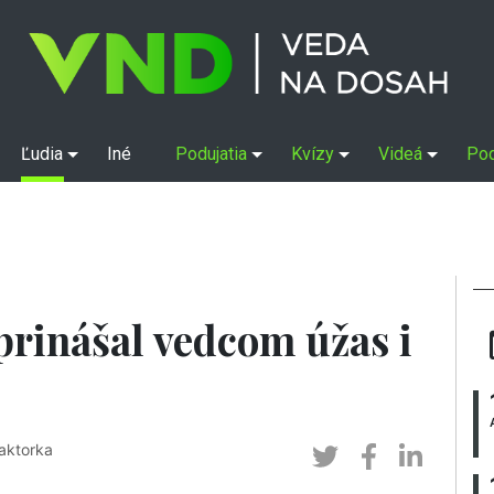
Ľudia
Iné
Podujatia
Kvízy
Videá
Po
prinášal vedcom úžas i
aktorka