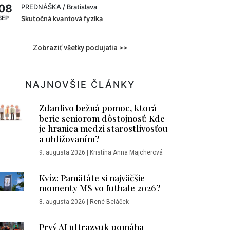
08
PREDNÁŠKA
/ Bratislava
SEP
Skutočná kvantová fyzika
Zobraziť všetky podujatia >>
NAJNOVŠIE ČLÁNKY
Zdanlivo bežná pomoc, ktorá
berie seniorom dôstojnosť: Kde
je hranica medzi starostlivosťou
a ubližovaním?
9. augusta 2026
|
Kristína Anna Majcherová
Kvíz: Pamätáte si najväčšie
momenty MS vo futbale 2026?
8. augusta 2026
|
René Beláček
Prvý AI ultrazvuk pomáha