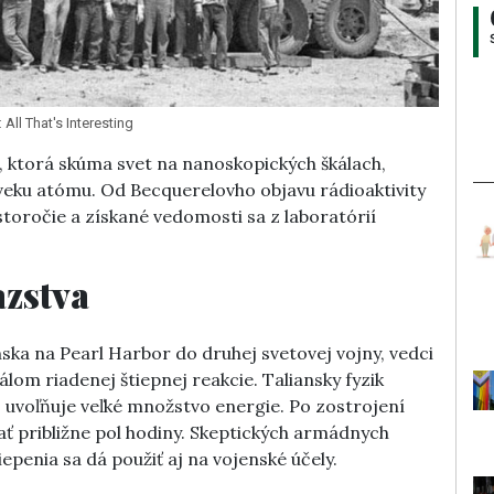
All That's Interesting
a, ktorá skúma svet na nanoskopických škálach,
veku atómu. Od Becquerelovho objavu rádioaktivity
storočie a získané vedomosti sa z laboratórií
azstva
nska na Pearl Harbor do druhej svetovej vojny, vedci
álom riadenej štiepnej reakcie. Taliansky fyzik
ej uvoľňuje veľké množstvo energie. Po zostrojení
ť približne pol hodiny. Skeptických armádnych
epenia sa dá použiť aj na vojenské účely.