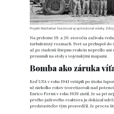
Projekt Manhattan fascinoval aj spôsoboval vrásky. Zdroj: 
Na prelome 19. a 20. storočia zažívala ved
turbulentný rozmach. Svet sa prehupol do 
až po riadenú štiepnu reakciu neprešlo ani 
presunuli na stoly s vojenskými mapami.
Bomba ako záruka víť
Keď USA v roku 1941 vstúpili po útoku Japo
už niekoľko rokov teoretizovali nad potenci
Enrico Fermi v roku 1939 zistil, že sa pri n
prvého jadrového reaktora ju dokázal udrža
predstaviteľov tým presvedčil, že proces šti