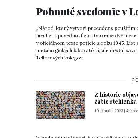
Pohnuté svedomie v L
„Národ, ktorý vytvorí precedens použitím o
niesť zodpovednosť za otvorenie dverí ére
v oficiálnom texte petície z roku 1945. Lis
metalurgických laboratórií, ale dostal sa a
Tellerových kolegov.
P
Z histórie obja
žabie stehienka
19. januára 2023
|
Andrea
V spoločnom stanovisku vyzývali vedci zod