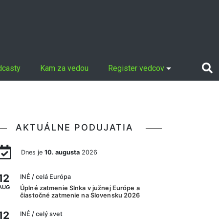
dcasty
Kam za vedou
Register vedcov
AKTUÁLNE PODUJATIA
Dnes je
10. augusta
2026
12
INÉ
/ celá Európa
AUG
Úplné zatmenie Slnka v južnej Európe a
čiastočné zatmenie na Slovensku 2026
12
INÉ
/ celý svet