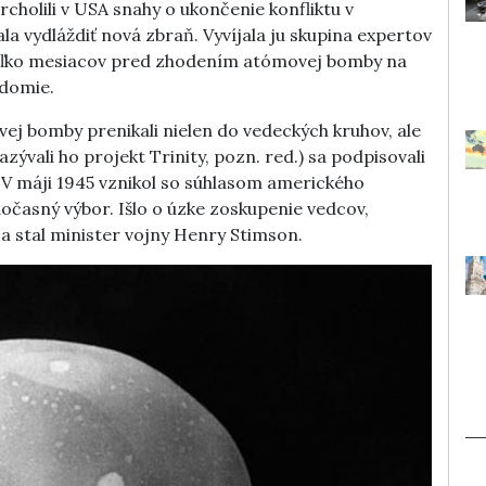
rcholili v USA snahy o ukončenie konfliktu v
a vydláždiť nová zbraň. Vyvíjala ju skupina expertov
koľko mesiacov pred zhodením atómovej bomby na
edomie.
ej bomby prenikali nielen do vedeckých kruhov, ale
zývali ho projekt Trinity, pozn. red.) sa podpisovali
. V máji 1945 vznikol so súhlasom amerického
časný výbor. Išlo o úzke zoskupenie vedcov,
sa stal minister vojny Henry Stimson.