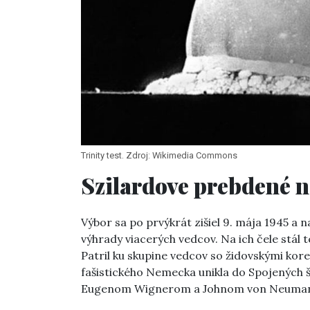
Trinity test. Zdroj: Wikimedia Commons
Szilardove prebdené n
Výbor sa po prvýkrát zišiel 9. mája 1945 a 
výhrady viacerých vedcov. Na ich čele stál
Patril ku skupine vedcov so židovskými ko
fašistického Nemecka unikla do Spojených
Eugenom Wignerom a Johnom von Neumann