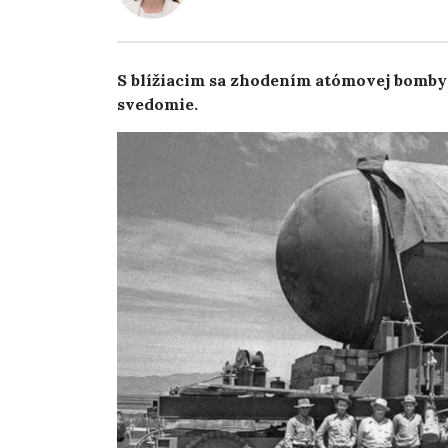
S blížiacim sa zhodením atómovej bomby 
svedomie.