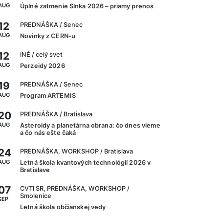
AUG
Úplné zatmenie Slnka 2026 – priamy prenos
12
PREDNÁŠKA
/ Senec
AUG
Novinky z CERN-u
12
INÉ
/ celý svet
AUG
Perzeidy 2026
19
PREDNÁŠKA
/ Senec
AUG
Program ARTEMIS
20
PREDNÁŠKA
/ Bratislava
AUG
Asteroidy a planetárna obrana: čo dnes vieme
a čo nás ešte čaká
24
PREDNÁŠKA, WORKSHOP
/ Bratislava
AUG
Letná škola kvantových technológií 2026 v
Bratislave
07
CVTI SR, PREDNÁŠKA, WORKSHOP
/
Smolenice
SEP
Letná škola občianskej vedy