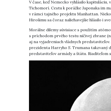
V čase, keď Nemecko vyhlásilo kapituláciu, v
Tichomorí. Cestu k porážke Japonska im mal
v rámci tajného projektu Manhattan. Nie
Hirošimu sa čoraz naliehavejšie hlásilo i sv
Morálne dilemy súvisiace s použitím atómov
s príchodom prvého testu ničivej zbrane (na
aj na vyjadreniach vládnych predstaviteľov
prezidenta Harryho S. Trumana takzvaný do
predstaviteľov armády a štátu. Riaditeľom 