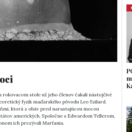
P
oci
m
K
na rokovacom stole už jeho členov čakali nástojčivé
 teoretický fyzik maďarského pôvodu Leo Szilard.
reňmi, ktorá z obáv pred narastajúcou mocou
 štátov amerických. Spoločne s Edwardom Tellerom,
om ich prezývali Marťania.