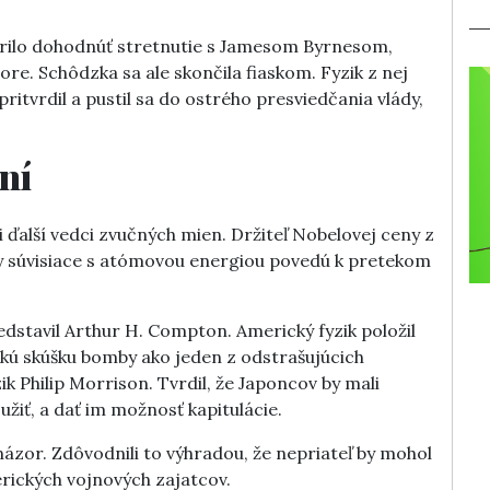
arilo dohodnúť stretnutie s Jamesom Byrnesom,
. Schôdzka sa ale skončila fiaskom. Fyzik z nej
pritvrdil a pustil sa do ostrého presviedčania vlády,
ní
li ďalší vedci zvučných mien. Držiteľ Nobelovej ceny z
vy súvisiace s atómovou energiou povedú k pretekom
edstavil Arthur H. Compton. Americký fyzik položil
skú skúšku bomby ako jeden z odstrašujúcich
ik Philip Morrison. Tvrdil, že Japoncov by mali
žiť, a dať im možnosť kapitulácie.
názor. Zdôvodnili to výhradou, že nepriateľ by mohol
ických vojnových zajatcov.