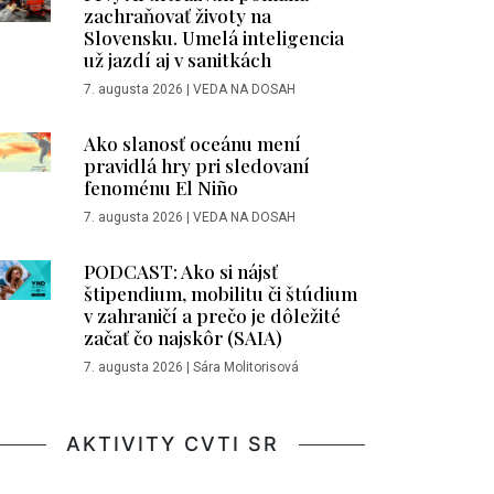
zachraňovať životy na
Slovensku. Umelá inteligencia
už jazdí aj v sanitkách
7. augusta 2026
|
VEDA NA DOSAH
Ako slanosť oceánu mení
pravidlá hry pri sledovaní
fenoménu El Niño
7. augusta 2026
|
VEDA NA DOSAH
PODCAST: Ako si nájsť
štipendium, mobilitu či štúdium
v zahraničí a prečo je dôležité
začať čo najskôr (SAIA)
7. augusta 2026
|
Sára Molitorisová
AKTIVITY CVTI SR