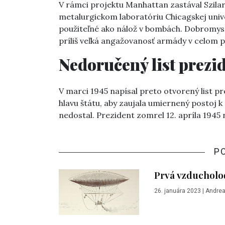
V rámci projektu Manhattan zastával Szila
metalurgickom laboratóriu Chicagskej univ
použiteľné ako nálož v bombách. Dobromys
príliš veľká angažovanosť armády v celom p
Nedoručený list prezi
V marci 1945 napísal preto otvorený list pr
hlavu štátu, aby zaujala umiernený postoj k 
nedostal. Prezident zomrel 12. apríla 1945
P
Prvá vzducholoď
26. januára 2023
|
Andrea