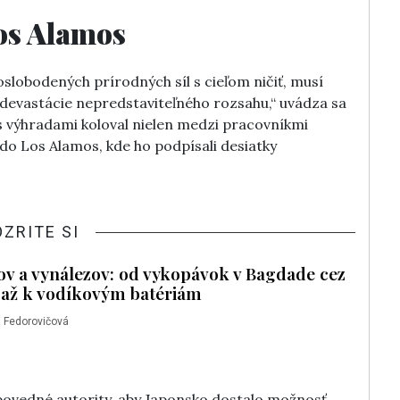
os Alamos
slobodených prírodných síl s cieľom ničiť, musí
 devastácie nepredstaviteľného rozsahu,“ uvádza sa
t s výhradami koloval nielen medzi pracovníkmi
j do Los Alamos, kde ho podpísali desiatky
OZRITE SI
vov a vynálezov: od vykopávok v Bagdade cez
 až k vodíkovým batériám
 Fedorovičová
povedné autority, aby Japonsko dostalo možnosť