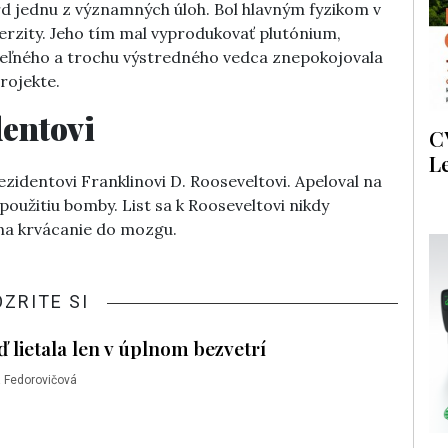
rd jednu z významných úloh. Bol hlavným fyzikom v
erzity. Jeho tím mal vyprodukovať plutónium,
eľného a trochu výstredného vedca znepokojovala
rojekte.
dentovi
C
L
ezidentovi Franklinovi D. Rooseveltovi. Apeloval na
použitiu bomby. List sa k Rooseveltovi nikdy
 na krvácanie do mozgu.
OZRITE SI
 lietala len v úplnom bezvetrí
 Fedorovičová