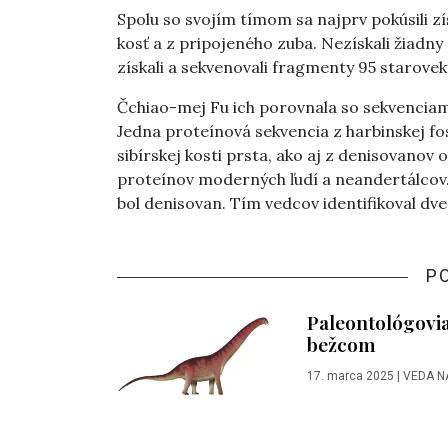
Spolu so svojím tímom sa najprv pokúsili z
kosť a z pripojeného zuba. Nezískali žiadny
získali a sekvenovali fragmenty 95 starove
Čchiao-mej Fu ich porovnala so sekvenciam
Jedna proteínová sekvencia z harbinskej fo
sibírskej kosti prsta, ako aj z denisovanov o
proteínov moderných ľudí a neandertálcov
bol denisovan. Tím vedcov identifikoval dv
P
Paleontológovia
bežcom
17. marca 2025
|
VEDA N