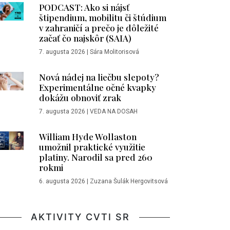
PODCAST: Ako si nájsť
štipendium, mobilitu či štúdium
v zahraničí a prečo je dôležité
začať čo najskôr (SAIA)
7. augusta 2026
|
Sára Molitorisová
Nová nádej na liečbu slepoty?
Experimentálne očné kvapky
dokážu obnoviť zrak
7. augusta 2026
|
VEDA NA DOSAH
William Hyde Wollaston
umožnil praktické využitie
platiny. Narodil sa pred 260
rokmi
6. augusta 2026
|
Zuzana Šulák Hergovitsová
AKTIVITY CVTI SR