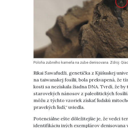
Poloha zubného kameňa na zube denisovana. Zdroj: Qiaom
Rikai Sawafudži, genetička z Kjúšuskej uni
na taiwanskej fosílii, bola prekvapená, že 
kosti sa nezískala žiadna DNA. Tvrdí, že by
starovekých nánosov z paleolitických fosílií.
môžu z týchto vzoriek získať ľudskú mitoch
pravekých ľudí,“ uviedla.
Potenciálne ešte dôležitejšie je, že vedci 
identifikáciu iných exemplárov denisovana v