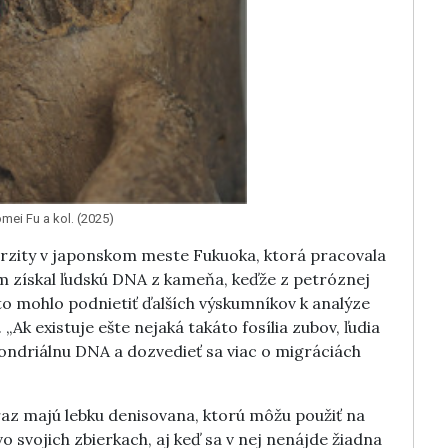
ei Fu a kol. (2025)
verzity v japonskom meste Fukuoka, ktorá pracovala
tím získal ľudskú DNA z kameňa, keďže z petróznej
 to mohlo podnietiť ďalších výskumníkov k analýze
 „Ak existuje ešte nejaká takáto fosília zubov, ľudia
ondriálnu DNA a dozvedieť sa viac o migráciách
teraz majú lebku denisovana, ktorú môžu použiť na
o svojich zbierkach, aj keď sa v nej nenájde žiadna