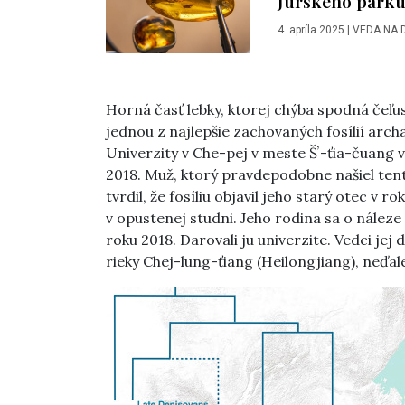
Jurského park
4. apríla 2025
|
VEDA NA 
Horná časť lebky, ktorej chýba spodná čeľusť
jednou z najlepšie zachovaných fosílií arch
Univerzity v Che-pej v meste Šʼ-ťia-čuang
2018. Muž, ktorý pravdepodobne našiel tent
tvrdil, že fosíliu objavil jeho starý otec v 
v opustenej studni. Jeho rodina sa o náleze
roku 2018. Darovali ju univerzite. Vedci jej
rieky Chej-lung-ťiang (Heilongjiang), neďale