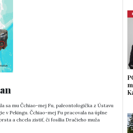
P
m
van
K
vala sa mu Čchiao-mej Fu, paleontologička z Ústavu
ie v Pekingu. Čchiao-mej Fu pracovala na úplne
rsta a chcela zistiť, či fosília Dračieho muža