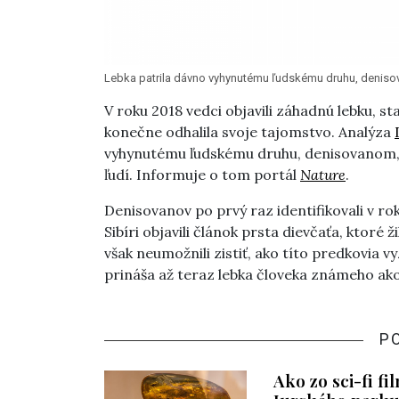
Lebka patrila dávno vyhynutému ľudskému druhu, denisov
V roku 2018 vedci objavili záhadnú lebku, s
konečne odhalila svoje tajomstvo. Analýza
vyhynutému ľudskému druhu, denisovanom, 
ľudí. Informuje o tom portál
Nature
.
Denisovanov po prvý raz identifikovali v ro
Sibíri objavili článok prsta dievčaťa, ktoré
však neumožnili zistiť, ako títo predkovia v
prináša až teraz lebka človeka známeho ak
P
Ako zo sci-fi f