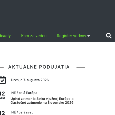
dcasty
Kam za vedou
Register vedcov
AKTUÁLNE PODUJATIA
Dnes je
7. augusta
2026
12
INÉ
/ celá Európa
AUG
Úplné zatmenie Slnka v južnej Európe a
čiastočné zatmenie na Slovensku 2026
12
INÉ
/ celý svet