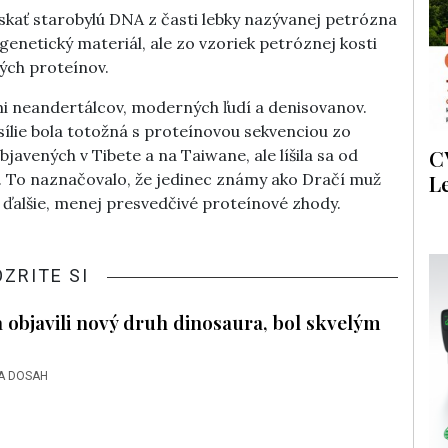
ískať starobylú DNA z časti lebky nazývanej petrózna
 genetický materiál, ale zo vzoriek petróznej kosti
kých proteínov.
i neandertálcov, moderných ľudí a denisovanov.
sílie bola totožná s proteínovou sekvenciou zo
C
bjavených v Tibete a na Taiwane, ale líšila sa od
. To naznačovalo, že jedinec známy ako Dračí muž
L
e ďalšie, menej presvedčivé proteínové zhody.
OZRITE SI
 objavili nový druh dinosaura, bol skvelým
A DOSAH