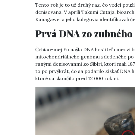
Tento rok je to už druhý raz, čo vedci použil
denisovana. V apríli Takumi Cutaja, bioar
Kanagawe, a jeho kolegovia identifikovali č
Prvá DNA zo zubného
Čchiao-mej Fu našla DNA hostiteľa medzi b
mitochondriálneho genómu zdedeného po ma
ranými denisovanmi zo Sibíri, ktorí mali 18
to po prvýkrát, čo sa podarilo získať DNA 
ktoré sa skončilo pred 12 000 rokmi.