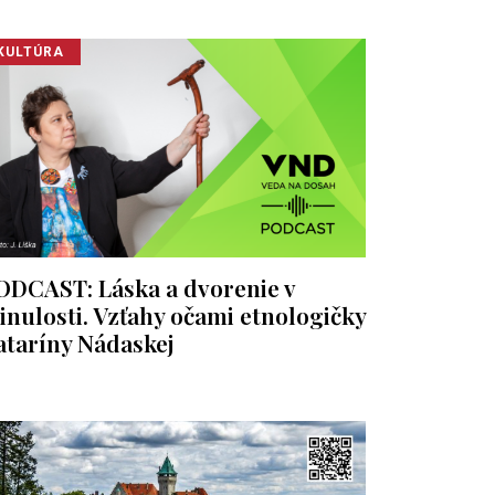
KULTÚRA
ODCAST: Láska a dvorenie v
inulosti. Vzťahy očami etnologičky
ataríny Nádaskej