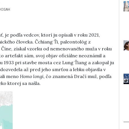
u
DOSAH
, je podľa vedcov, ktorí ju opísali v roku 2021,
aického človeka. Čchiang Ťi, paleontológ z
 v Číne, získal vzorku od nemenovaného muža v roku
o artefakt sám, svoj objav oficiálne neoznámil a
roku 1933 pri stavbe mosta cez Lung Ťiang a zakopal ju
 dozvedela až pred jeho smrťou a lebku objavila v
 dali meno
Homo longi
, čo znamená Dračí muž, podľa
ko ktorej sa našla.