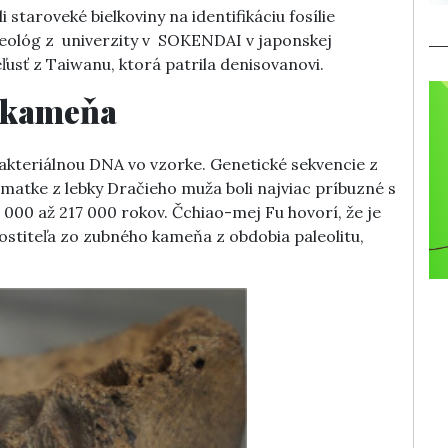
i staroveké bielkoviny na identifikáciu fosílie
cheológ z univerzity v SOKENDAI v japonskej
eľusť z Taiwanu, ktorá patrila denisovanovi.
 kameňa
akteriálnou DNA vo vzorke. Genetické sekvencie z
tke z lebky Dračieho muža boli najviac príbuzné s
7 000 až 217 000 rokov. Čchiao-mej Fu hovorí, že je
hostiteľa zo zubného kameňa z obdobia paleolitu,