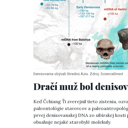
Denisovania obývali Strednú Áziu. Zdroj: ScienceDirect
Dračí muž bol deniso
Keď Čchiang Ťi zverejnil tieto zistenia, oz
paleontológie stavovcov a paleoantropológ
prvej denisovanskej DNA zo sibírskej kosti p
obsahuje nejaké starobylé molekuly.