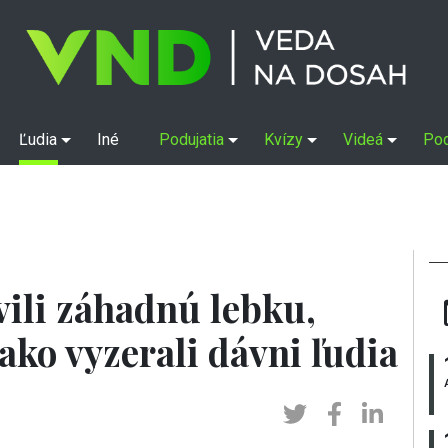
Ľudia
Iné
Podujatia
Kvízy
Videá
Po
vili záhadnú lebku,
 ako vyzerali dávni ľudia