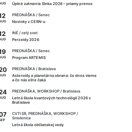
AUG
Úplné zatmenie Slnka 2026 – priamy prenos
12
PREDNÁŠKA
/ Senec
AUG
Novinky z CERN-u
12
INÉ
/ celý svet
AUG
Perzeidy 2026
19
PREDNÁŠKA
/ Senec
AUG
Program ARTEMIS
20
PREDNÁŠKA
/ Bratislava
AUG
Asteroidy a planetárna obrana: čo dnes vieme
a čo nás ešte čaká
24
PREDNÁŠKA, WORKSHOP
/ Bratislava
AUG
Letná škola kvantových technológií 2026 v
Bratislave
07
CVTI SR, PREDNÁŠKA, WORKSHOP
/
Smolenice
SEP
Letná škola občianskej vedy