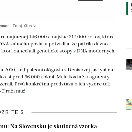
anom. Zdroj: Xijun Ni
tarú najmenej 146 000 a najviac 217 000 rokov, ktorá
DNA
zubného povlaku potvrdila, že patrila dávno
ktorí zanechali genetické stopy v DNA moderných
ku 2010, keď paleontológovia v Denisovej jaskyni na
 žilo asi pred 66 000 rokmi. Malé kostné fragmenty
yzerali. Prvú konkrétnu predstavu o ich výzore tak
o Dračí muž.
OZRITE SI
ilmu: Na Slovensku je skutočná vzorka