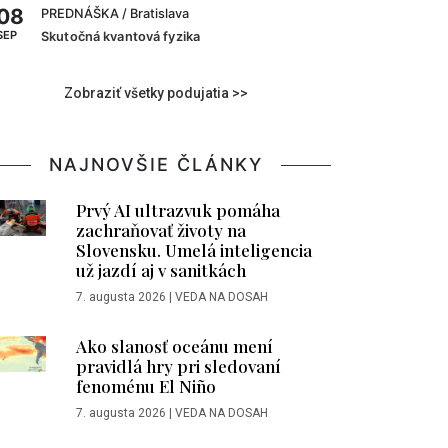
08
PREDNÁŠKA
/ Bratislava
SEP
Skutočná kvantová fyzika
Zobraziť všetky podujatia >>
NAJNOVŠIE ČLÁNKY
Prvý AI ultrazvuk pomáha
zachraňovať životy na
Slovensku. Umelá inteligencia
už jazdí aj v sanitkách
7. augusta 2026
|
VEDA NA DOSAH
Ako slanosť oceánu mení
pravidlá hry pri sledovaní
fenoménu El Niño
7. augusta 2026
|
VEDA NA DOSAH