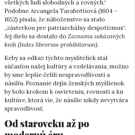
všetkých ľudí slobodných a rovných.“
Podobne Arcangela Tarabottiová (1604 –
1652) písala, že náboženstvo sa stalo
„zásterkou pre patriarchálny despotizmus“.
Jej dielo sa dostalo do
Zoznamu zakázaných
kníh
(
Index librorum prohibitorum)
.
Keby sa odkaz týchto mysliteliek stal
súčasťou našej kultúry a vzdelávania, možno
by sme lepšie čelili nespravodlivosti a
násiliu. Poznanie dejín ženských myšlienok
by bolo krokom k osvieteniu, rovnosti a ku
kultúre, ktorá vie, že násilie nikdy nevytvára
spravodlivosť.
Od staroveku až po
modernú éru