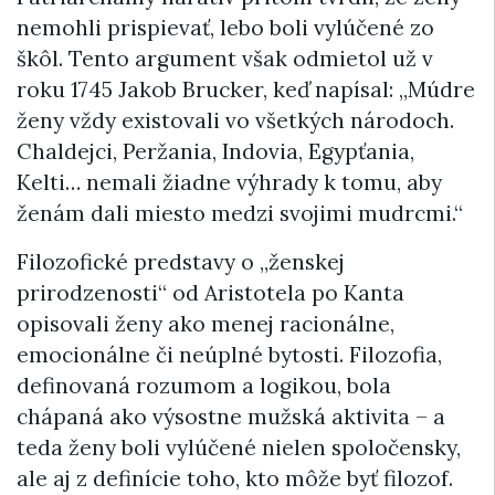
nemohli prispievať, lebo boli vylúčené zo
škôl. Tento argument však odmietol už v
roku 1745 Jakob Brucker, keď napísal: „Múdre
ženy vždy existovali vo všetkých národoch.
Chaldejci, Peržania, Indovia, Egypťania,
Kelti… nemali žiadne výhrady k tomu, aby
ženám dali miesto medzi svojimi mudrcmi.“
Filozofické predstavy o „ženskej
prirodzenosti“ od Aristotela po Kanta
opisovali ženy ako menej racionálne,
emocionálne či neúplné bytosti. Filozofia,
definovaná rozumom a logikou, bola
chápaná ako výsostne mužská aktivita – a
teda ženy boli vylúčené nielen spoločensky,
ale aj z definície toho, kto môže byť filozof.