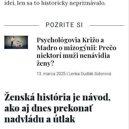
ideí, len sa to historicky nepriznávalo.
POZRITE SI
Psychológovia Križo a
Madro o mizogýnii: Prečo
niektorí muži nenávidia
ženy?
13. marca 2025
|
Lenka Dudlák Sidorová
Ženská história je návod,
ako aj dnes prekonať
nadvládu a útlak