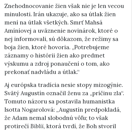
Znehodnocovanie žien však nie je len vecou
minulosti. Irán ukazuje, ako sa útlak žien
mení na útlak všetkých. Smrť Mahsá
Amíníovej a uväznenie novinárok, ktoré o
nej informovali, sú dôkazom, že režimy sa
boja žien, ktoré hovoria. „Potrebujeme
záznamy o histórii žien ako predmet
výskumu a zdroj ponaučení o tom, ako
prekonať nadvládu a útlak.“
Aj európska tradícia nesie stopy mizogýnie.
Svätý Augustín označil ženu za „príčinu zla“.
Tomuto názoru sa postavila humanistka
Isotta Nogarolová: „Augustín predpokladá,
že Adam nemal slobodnú vôľu; to však
protirečí
Biblii
, ktorá tvrdí, že Boh stvoril