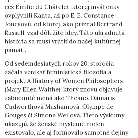
cez Émilie du Châtelet, ktorej myšlienky
ovplyvnili Kanta, až po E. E. Constance
Jonesovú, od ktorej, ako priznal Bertrand
Russell, vzal dôležité idey. Táto ukradnutá
história sa musí vrátiť do našej kultúrnej
pamäti.
Od sedemdesiatych rokov 20. storočia
začala vznikať feministická filozofia a
projekt A History of Women Philosophers
(Mary Ellen Waithe), ktorý znovu objavuje
zabudnuté mená ako Theano, Damaris
Cudworthová Mashamová, Olympe de
Gouges či Simone Weilová. Tieto výskumy
ukazujú, že ženské myslenie nielen
existovalo, ale aj formovalo samotné dejiny