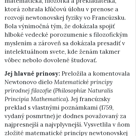
matematička, filozofka a prekladateľka,
ktorá zohrala kľúčovú úlohu v prenose a
rozvoji newtonovskej fyziky vo Francúzsku.
Bola výnimočná tým, že dokázala spojiť
hlboké vedecké porozumenie s filozofickým
myslením a zároveň sa dokázala presadiť v
intelektuálnom svete, kde ženám takmer
vôbec nebolo dovolené študovať.
Jej hlavné prínosy:
Preložila a komentovala
Newtonovo dielo
Matematické princípy
prírodnej filozofie
(
Philosophiæ Naturalis
Principia Mathematica
). Jej francúzsky
preklad s vlastnými poznámkami (1759,
vydaný posmrtne) je dodnes považovaný za
najpresnejší a najvplyvnejší. Vysvetlila v ňom
zložité matematické princípy newtonovskej