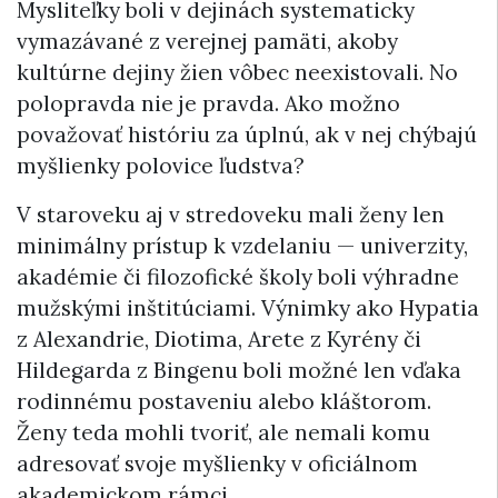
Mysliteľky boli v dejinách systematicky
vymazávané z verejnej pamäti, akoby
kultúrne dejiny žien vôbec neexistovali. No
polopravda nie je pravda. Ako možno
považovať históriu za úplnú, ak v nej chýbajú
myšlienky polovice ľudstva?
V staroveku aj v stredoveku mali ženy len
minimálny prístup k vzdelaniu — univerzity,
akadémie či filozofické školy boli výhradne
mužskými inštitúciami. Výnimky ako Hypatia
z Alexandrie, Diotima, Arete z Kyrény či
Hildegarda z Bingenu boli možné len vďaka
rodinnému postaveniu alebo kláštorom.
Ženy teda mohli tvoriť, ale nemali komu
adresovať svoje myšlienky v oficiálnom
akademickom rámci.