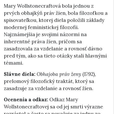
Mary Wollstonecraftová bola jednou z
prvých obhajkýň práv žien, bola filozofkou a
spisovateľkou, ktorej diela položili základy
modernej feministickej filozofii.
Najznámejšia je svojimi názormi na
inherentné práva žien, pričom sa
zasadzovala za vzdelanie a rovnosť dávno
pred tým, ako sa tieto otázky stali hlavnými
témami.
Slávne diela:
Obhajoba práv ženy
(1792),
prelomový filozofický traktát, ktorý sa
zasadzuje za vzdelanie a rovnosť žien.
Ocenenia a odkaz:
Odkaz Mary
Wollstonecraftovej sa od jej smrti výrazne
rozrástol a často sa považuje za jednu zo