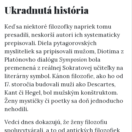
Ukradnutá história
Keď sa niektoré filozofky napriek tomu
presadili, neskorší autori ich systematicky
prepisovali. Diela pytagorovských
mysliteliek sa pripisovali mužom, Diotima z
Platónovho dialógu
Symposion
bola
premenená z reálnej Sokratovej učiteľky na
literárny symbol. Kánon filozofie, ako ho od
17. storočia budovali muži ako Descartes,
Kant či Hegel, bol mužským konštruktom.
Ženy mystičky či poetky sa doň jednoducho
nehodili.
Vedci dnes dokazujú, že ženy filozofiu
spoluvytvárali, a to od antických filozofiek