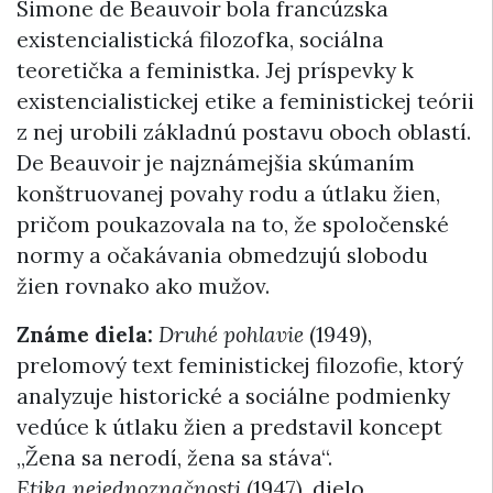
Simone de Beauvoir bola francúzska
existencialistická filozofka, sociálna
teoretička a feministka. Jej príspevky k
existencialistickej etike a feministickej teórii
z nej urobili základnú postavu oboch oblastí.
De Beauvoir je najznámejšia skúmaním
konštruovanej povahy rodu a útlaku žien,
pričom poukazovala na to, že spoločenské
normy a očakávania obmedzujú slobodu
žien rovnako ako mužov.
Známe diela:
Druhé pohlavie
(1949),
prelomový text feministickej filozofie, ktorý
analyzuje historické a sociálne podmienky
vedúce k útlaku žien a predstavil koncept
„Žena sa nerodí, žena sa stáva“.
Etika nejednoznačnosti
(1947), dielo