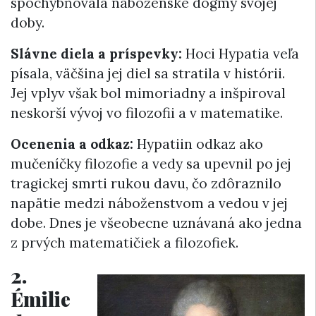
spochybňovala náboženské dogmy svojej
doby.
Slávne diela a príspevky:
Hoci Hypatia veľa
písala, väčšina jej diel sa stratila v histórii.
Jej vplyv však bol mimoriadny a inšpiroval
neskorší vývoj vo filozofii a v matematike.
Ocenenia a odkaz:
Hypatiin odkaz ako
mučeníčky filozofie a vedy sa upevnil po jej
tragickej smrti rukou davu, čo zdôraznilo
napätie medzi náboženstvom a vedou v jej
dobe. Dnes je všeobecne uznávaná ako jedna
z prvých matematičiek a filozofiek.
2.
Émilie