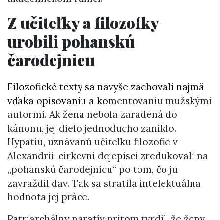
Z učiteľky a filozofky
urobili pohanskú
čarodejnicu
Filozofické texty sa navyše zachovali najmä
vďaka opisovaniu a ko
mentovaniu mužskými
autormi. Ak žena nebola zaradená do
kánonu, jej dielo jednoducho zaniklo.
Hypatiu, uznávanú učiteľku filozofie v
Alexandrii, cirkevní dejepisci zredukovali na
„pohanskú čarodejnicu“ po tom, čo ju
zavraždil dav. Tak sa stratila intelektuálna
hodnota jej práce.
Patriarchálny naratív pritom tvrdil, že ženy