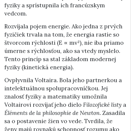
fyziky a sprístupnila ich francúzskym
vedcom.
Rozvíjala pojem energie. Ako jedna z prvých
fyzičiek trvala na tom, že energia rastie so
štvorcom rýchlosti (E ∝ mv²), nie iba priamo
úmerne s rýchlosťou, ako sa vtedy myslelo.
Tento princíp sa stal základom modernej
fyziky (kinetická energia).
Ovplyvnila Voltaira. Bola jeho partnerkou a
intelektuálnou spolupracovníčkou. Jej
znalosť fyziky a matematiky umožnila
Voltairovi rozvíjať jeho dielo
Filozofické listy
a
Éléments de la philosophie de Newton
. Zasadila
sa o postavenie žien vo vede. Tvrdila, že
ženy majú rovnakú schopnosť rozumu ako