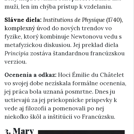
muži, len im chýba prístup k vzdelaniu.
Slávne diela:
Institutions de Physique
(1740),
komplexný ú
vod do nových trendov vo
fyzike, ktorý kombinuje Newtonovu vedu s
metafyzickou diskusiou. Jej preklad diela
Principia
zostáva štandardnou francúzskou
verziou.
Ocenenia a odkaz:
Hoci Émilie du Châtelet
vo svojej dobe nezískala formálne ocenenia,
jej práca bola uznaná posmrtne. Dnes ju
uctievajú za jej priekopnícke príspevky k
vede aj filozofii a pomenovali po nej
niekoľko škôl a inštitúcií vo Francúzsku.
3. Mary