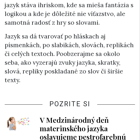
jazyk stáva ihriskom, kde sa mieša fantázia s
logikou a kde je dôležité nie víťazstvo, ale
samotná radosť z hry so slovami.
Jazyk sa dá tvarovať po hláskach aj
písmenkách, po slabikách, slovách, replikách
či celých textoch. Poobzerajme sa okolo
seba, ako vyzerajú zvuky jazyka, skratky,
slová, repliky poskladané zo slov či širšie
texty.
POZRITE SI
V Medzinárodný deň
materinského jazyka
oslavujeme pestrofarebnú