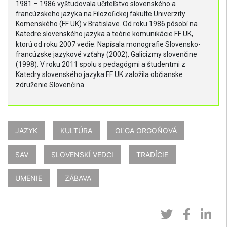
1981 – 1986 vyštudovala učiteľstvo slovenského a
francúzskeho jazyka na Filozoﬁckej fakulte Univerzity
Komenského (FF UK) v Bratislave. Od roku 1986 pôsobí na
Katedre slovenského jazyka a teórie komunikácie FF UK,
ktorú od roku 2007 vedie. Napísala monografie Slovensko-
francúzske jazykové vzťahy (2002), Galicizmy slovenčine
(1998). V roku 2011 spolu s pedagógmi a študentmi z
Katedry slovenského jazyka FF UK založila občianske
združenie Slovenčina.
JAZYK
KULTÚRA
OĽGA ORGOŇOVÁ
SAV
SLOVENSKÍ VEDCI
TRADÍCIE
UMENIE
ZÁBAVA