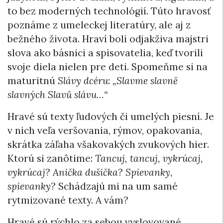
to bez moderných technológií. Túto hravosť
poznáme z umeleckej literatúry, ale aj z
bežného života. Hraví boli odjakživa majstri
slova ako básnici a spisovatelia, keď tvorili
svoje diela nielen pre deti. Spomeňme si na
maturitnú
Slávy dcéru
:
„Slavme slavně
slavných Slavů slávu…“
Hravé sú texty ľudových či umelých piesní. Je
v nich veľa veršovania, rýmov, opakovania,
skrátka záľaha všakovakých zvukových hier.
Ktorú si zanôtime:
Tancuj, tancuj, vykrúcaj,
vykrúcaj
?
Anička dušička
?
Spievanky,
spievanky
? Schádzajú mi na um samé
rytmizované texty. A vám?
Hravé sú rýchlo za sebou vyslovované