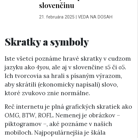
slovenčinu
21. februára 2025
|
VEDA NA DOSAH
Skratky a symboly
Iste všetci poznáme hravé skratky v cudzom
jazyku ako
4you
, ale aj v slovenčine
s5
či
o5
.
Ich tvorcovia sa hrali s písaným výrazom,
aby skrátili (ekonomicky napísali) slovo,
ktoré zvukovo znie normálne.
Reč internetu je plná grafických skratiek ako
OMG
,
BTW
,
ROFL
. Nemenej je obrázkov –
piktogramov –, aké poznáme v našich
mobiloch. Najpopulárnejšia je škála