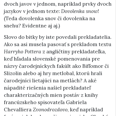
dvoch javov v jednom, napríklad prvky dvoch
jazykov v jednom texte:
Dovolenka snow!
(Teda dovolenka snov či dovolenka na
snehu? Evidentne aj aj.)
Slovo do bitky by iste povedali prekladatelia.
Ako sa asi musela pasovať s prekladom textu
Harryho Pottera
z angličtiny prekladateľka,
keď hľadala slovenské pomenovania pre
názvy čarodejníckych fakúlt ako Bifľomor či
Slizolin alebo aj hry metlobal, ktorú hrali
čarodejníci lietajúci na metlách? A aké
nápadité riešenia našiel prekladateľ
charakterizačných mien postáv z knihy
francúzskeho spisovateľa Gabriela
Chevalliera
Zvonodrozdovo
, keď napríklad