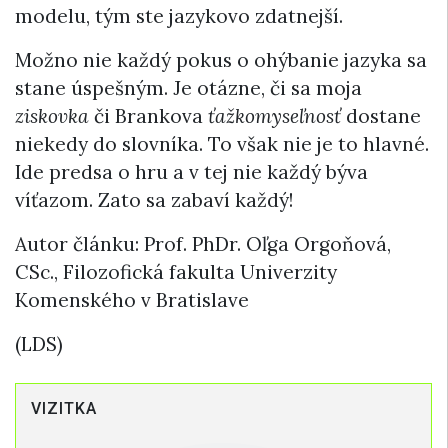
modelu, tým ste jazykovo zdatnejší.
Možno nie každý pokus o ohýbanie jazyka sa
stane úspešným. Je otázne, či sa moja
ziskovka
či Brankova
ťažkomyseľnosť
dostane
niekedy do slovníka. To však nie je to hlavné.
Ide predsa o hru a v tej nie každý býva
víťazom. Zato sa zabaví každý!
Autor článku: Prof. PhDr. Oľga Orgoňová,
CSc., Filozofická fakulta Univerzity
Komenského v Bratislave
(LDS)
VIZITKA