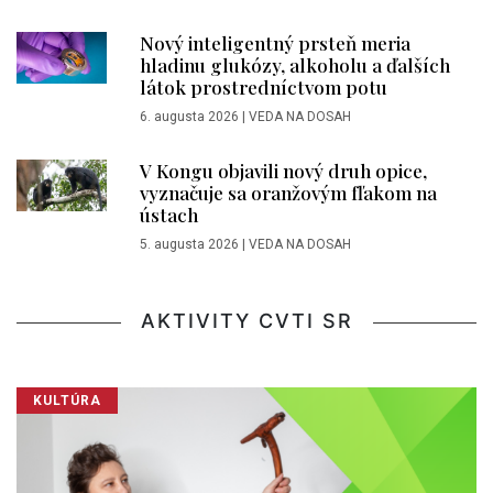
Nový inteligentný prsteň meria
hladinu glukózy, alkoholu a ďalších
látok prostredníctvom potu
6. augusta 2026
|
VEDA NA DOSAH
V Kongu objavili nový druh opice,
vyznačuje sa oranžovým fľakom na
ústach
5. augusta 2026
|
VEDA NA DOSAH
AKTIVITY CVTI SR
KULTÚRA