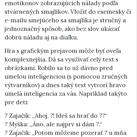
emotikonov zobrazujúcich nálady podľa
stvárnených smajlíkov. Vložiť do esemesky či
e-mailu smejúceho sa smajlíka je stručný a
jednoznačný spôsob, ako bez slov ukázať
dobrú náladu aj na diaľku.
Hra s grafickým prejavom môže byť oveľa
komplexnejšia. Dá sa využívať celý text s
obrázkami. Robilo sa to už dávno pred
umelou inteligenciou (s pomocou zručných
výtvarníkov) a dnes taký text vytvorí hravo
umelá inteligencia za vás. Napríklad takýto
pre deti:
? Zajačik: „Ahoj, ?! Ideš sa hrať do ??“
? Myška: „Áno, ale najprv si dám ?.“
? Zajačik: „Potom môžeme pozerať ? u mňa