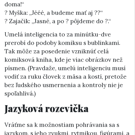
doma!“
? Myška: „Jééé, a budeme mať aj ??“
? Zajačik: „Jasné, a po ? pôjdeme do ?️.“
Umelá inteligencia to za minútku-dve
prerobí do podoby komiksu s bublinkami.
Tak môže za posedenie vzniknúť celá
komiksová kniha, kde je viac obrázkov než
písmen. (Pravdaže, umelú inteligenciu musí
vodiť za ruku človek z mäsa a kostí, pretože
bez ľudského usmernenia a kontroly nie je
spoľahlivá.)
Jazyková rozcvička
Vráťme sa k možnostiam pohrávania sa s
jazykom, s jeho zvukmi, rytmikou, figúrami, a