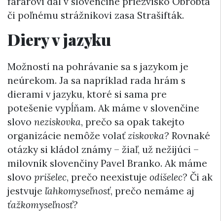
farárovi dal v slovenčine priezvisko Obrobťa
či poľnému strážnikovi zasa Strašifták.
Diery v jazyku
Možností na pohrávanie sa s jazykom je
neúrekom. Ja sa napríklad rada hrám s
dierami v jazyku, ktoré si sama pre
potešenie vypĺňam. Ak máme v slovenčine
slovo
neziskovka
, prečo sa opak takejto
organizácie nemôže volať
ziskovka
? Rovnaké
otázky si kládol známy – žiaľ, už nežijúci –
milovník slovenčiny Pavel Branko. Ak máme
slovo
prišelec
, prečo neexistuje
odišelec
? Či ak
jestvuje
ľahkomyseľnosť
, prečo nemáme aj
ťažkomyseľnosť
?