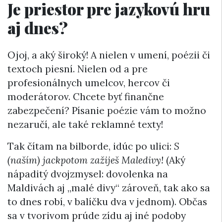
Je priestor pre jazykovú hru
aj dnes?
Ojoj, a aký široký! A nielen v umení, poézii či
textoch piesní. Nielen od a pre
profesionálnych umelcov, hercov či
moderátorov. Chcete byť finančne
zabezpečení? Písanie poézie vám to možno
nezaručí, ale také reklamné texty!
Tak čítam na bilborde, idúc po ulici:
S
(naším) jackpotom zažiješ Maledivy!
(Aký
nápaditý dvojzmysel: dovolenka na
Maldivách aj „malé divy“ zároveň, tak ako sa
to dnes robí, v balíčku dva v jednom). Občas
sa v tvorivom prúde zídu aj iné podoby