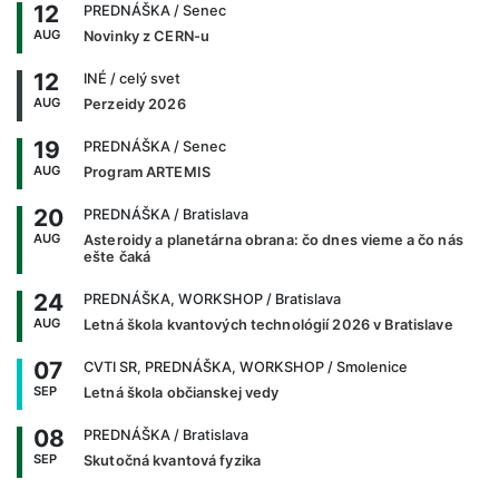
12
PREDNÁŠKA
/ Senec
AUG
Novinky z CERN-u
12
INÉ
/ celý svet
AUG
Perzeidy 2026
19
PREDNÁŠKA
/ Senec
AUG
Program ARTEMIS
20
PREDNÁŠKA
/ Bratislava
AUG
Asteroidy a planetárna obrana: čo dnes vieme a čo nás
ešte čaká
24
PREDNÁŠKA, WORKSHOP
/ Bratislava
AUG
Letná škola kvantových technológií 2026 v Bratislave
07
CVTI SR, PREDNÁŠKA, WORKSHOP
/ Smolenice
SEP
Letná škola občianskej vedy
08
PREDNÁŠKA
/ Bratislava
SEP
Skutočná kvantová fyzika