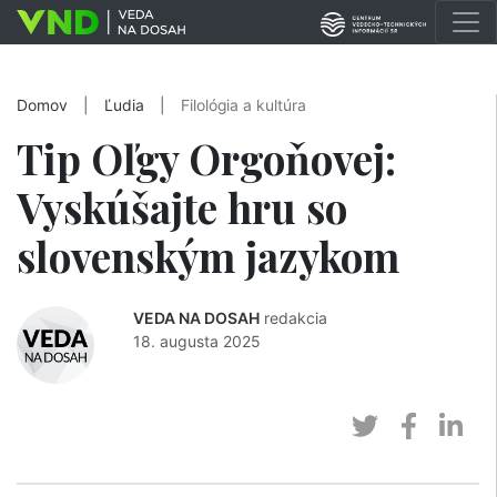
Domov
|
Ľudia
|
Filológia a kultúra
Tip Oľgy Orgoňovej:
Vyskúšajte hru so
slovenským jazykom
VEDA NA DOSAH
redakcia
18. augusta 2025