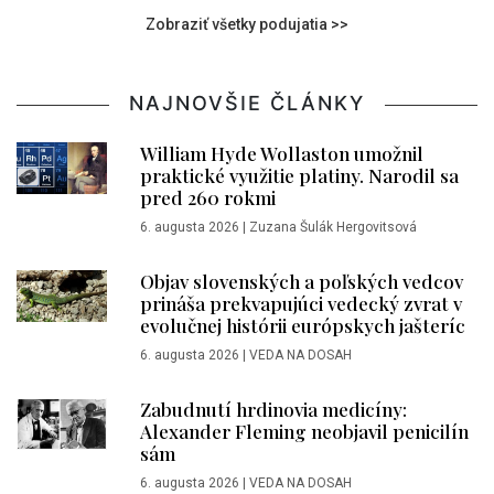
Zobraziť všetky podujatia >>
NAJNOVŠIE ČLÁNKY
William Hyde Wollaston umožnil
praktické využitie platiny. Narodil sa
pred 260 rokmi
6. augusta 2026
|
Zuzana Šulák Hergovitsová
Objav slovenských a poľských vedcov
prináša prekvapujúci vedecký zvrat v
evolučnej histórii európskych jašteríc
6. augusta 2026
|
VEDA NA DOSAH
Zabudnutí hrdinovia medicíny:
Alexander Fleming neobjavil penicilín
sám
6. augusta 2026
|
VEDA NA DOSAH