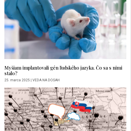
Myšiam implantovali gén ľudského jazyka. Čo sa s nimi
stalo?
25. marca 2025
|
VEDA NA DOSAH