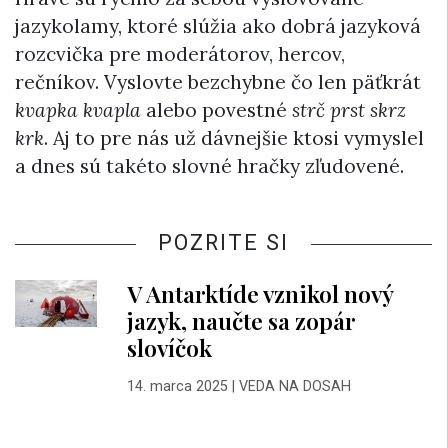
jazykolamy, ktoré slúžia ako dobrá jazyková
rozcvička pre moderátorov, hercov,
rečníkov. Vyslovte bezchybne čo len päťkrát
kvapka kvapla
alebo povestné
strč prst skrz
krk
. Aj to pre nás už dávnejšie ktosi vymyslel
a dnes sú takéto slovné hračky zľudovené.
POZRITE SI
V Antarktíde vznikol nový
jazyk, naučte sa zopár
slovíčok
14. marca 2025
|
VEDA NA DOSAH