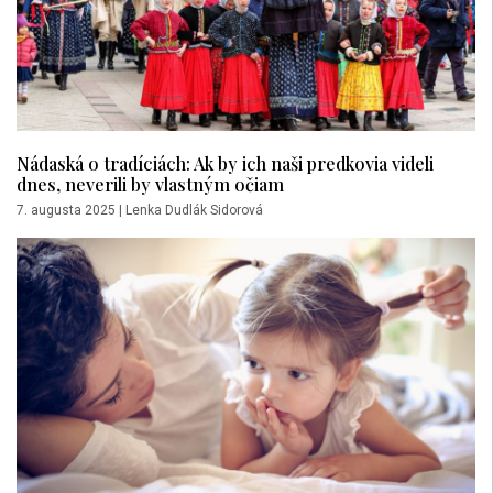
Nádaská o tradíciách: Ak by ich naši predkovia videli
dnes, neverili by vlastným očiam
7. augusta 2025
|
Lenka Dudlák Sidorová