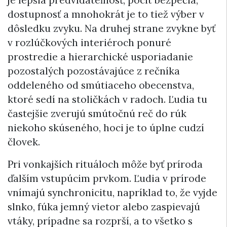
je lepšia predvídateľnosť, pocit bezpečia,
dostupnosť a mnohokrát je to tiež výber v
dôsledku zvyku. Na druhej strane zvykne byť
v rozlúčkových interiéroch ponuré
prostredie a hierarchické usporiadanie
pozostalých pozostávajúce z rečníka
oddeleného od smútiaceho obecenstva,
ktoré sedí na stoličkách v radoch. Ľudia tu
častejšie zverujú smútočnú reč do rúk
niekoho skúseného, hoci je to úplne cudzí
človek.
Pri vonkajších rituáloch môže byť príroda
ďalším vstupúcim prvkom. Ľudia v prírode
vnímajú synchronicitu, napríklad to, že vyjde
slnko, fúka jemný vietor alebo zaspievajú
vtáky, prípadne sa rozprší, a to všetko s