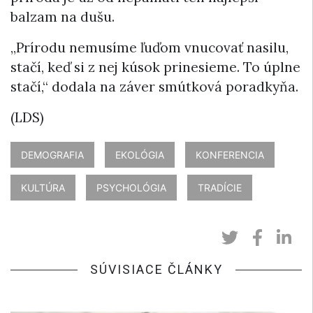
balzam na dušu.
„Prírodu nemusíme ľuďom vnucovať nasilu,
stačí, keď si z nej kúsok prinesieme. To úplne
stačí,“ dodala na záver smútková poradkyňa.
(LDS)
DEMOGRAFIA
EKOLÓGIA
KONFERENCIA
KULTÚRA
PSYCHOLÓGIA
TRADÍCIE
SÚVISIACE ČLÁNKY