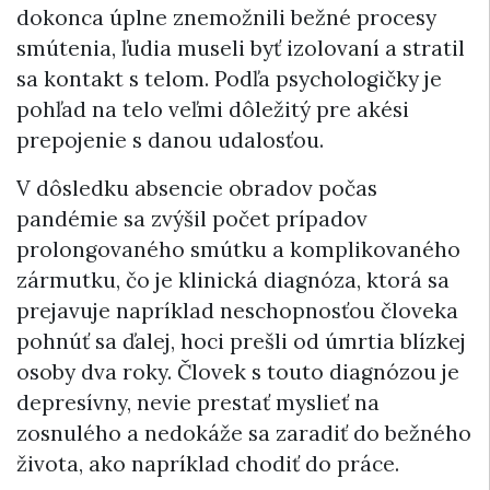
dokonca úplne znemožnili bežné procesy
smútenia, ľudia museli byť izolovaní a stratil
sa kontakt s telom. Podľa psychologičky je
pohľad na telo veľmi dôležitý pre akési
prepojenie s danou udalosťou.
V dôsledku absencie obradov počas
pandémie sa zvýšil počet prípadov
prolongovaného smútku a komplikovaného
zármutku, čo je klinická diagnóza, ktorá sa
prejavuje napríklad neschopnosťou človeka
pohnúť sa ďalej, hoci prešli od úmrtia blízkej
osoby dva roky. Človek s touto diagnózou je
depresívny, nevie prestať myslieť na
zosnulého a nedokáže sa zaradiť do bežného
života, ako napríklad chodiť do práce.