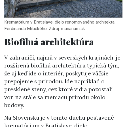
Krematórium v Bratislave, dielo renomovaného architekta
Ferdinanda Milučkého. Zdroj: marianum.sk
Biofilná architektúra
V zahraničí, najmä v severských krajinách, je
rozšírená biofilná architektúra typická tým,
že aj keď ide o interiér, poskytuje väčšie
prepojenie s prírodou. Ide napríklad o
presklené steny, cez ktoré vidia pozostalí
von na stále sa meniacu prírodu okolo
budovy.
Na Slovensku je v tomto duchu postavené
krematórium v Bratislave, dielo