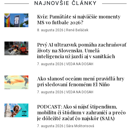
NAJNOVŠIE ČLÁNKY
Kvíz: Pamätáte si najväčšie momenty
MS vo futbale 2026?
8. augusta 2026
|
René Beláček
Prvý AI ultrazvuk pomáha zachraňovať
životy na Slovensku. Umelá
inteligencia už jazdí aj v sanitkách
7. augusta 2026
|
VEDA NA DOSAH
Ako slanosť oceánu mení pravidlá hry
pri sledovaní fenoménu El Niño
7. augusta 2026
|
VEDA NA DOSAH
PODCAST: Ako si nájsť štipendium,
mobilitu či štúdium v zahraničí a prečo
je dôležité začať čo najskôr (SAIA)
7. augusta 2026
|
Sára Molitorisová