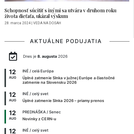
Schopnosť súcitiť s inými sa utvára v druhom roku
života dieťaťa, ukázal výskum
28. marca 2024
|
VEDA NA DOSAH
AKTUÁLNE PODUJATIA
Dnes je
8. augusta
2026
12
INÉ
/ celá Európa
AUG
Úplné zatmenie Slnka v južnej Európe a čiastočné
zatmenie na Slovensku 2026
12
INÉ
/ celý svet
AUG
Úplné zatmenie Slnka 2026 – priamy prenos
12
PREDNÁŠKA
/ Senec
AUG
Novinky z CERN-u
12
INÉ
/ celý svet