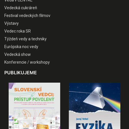
Vedecká cukráreň
Festival vedeckých filmov
Výstavy
Vedec roka SR
Týždeň vedy a techniky
Európska noc vedy
Vedecká show
Konferencie / workshopy
PUBLIKUJEME