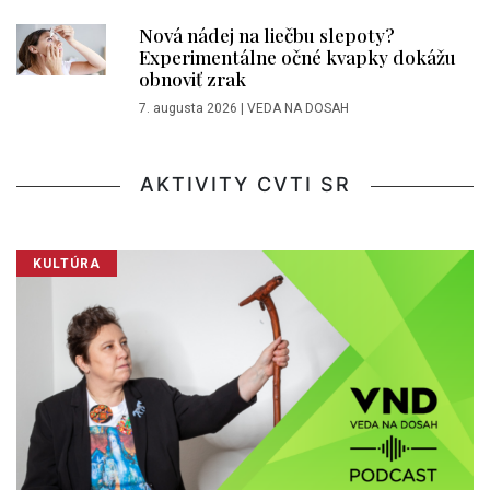
Nová nádej na liečbu slepoty?
Experimentálne očné kvapky dokážu
obnoviť zrak
7. augusta 2026
|
VEDA NA DOSAH
AKTIVITY CVTI SR
KULTÚRA