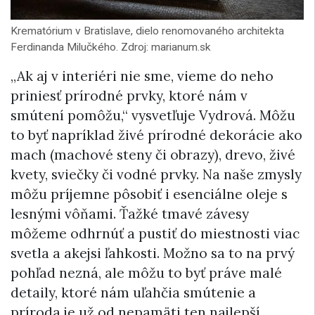
Krematórium v Bratislave, dielo renomovaného architekta
Ferdinanda Milučkého. Zdroj: marianum.sk
„Ak aj v interiéri nie sme, vieme do neho
priniesť prírodné prvky, ktoré nám v
smútení pomôžu,“ vysvetľuje Vydrová. Môžu
to byť napríklad živé prírodné dekorácie ako
mach (machové steny či obrazy), drevo, živé
kvety, sviečky či vodné prvky. Na naše zmysly
môžu príjemne pôsobiť i esenciálne oleje s
lesnými vôňami. Ťažké tmavé závesy
môžeme odhrnúť a pustiť do miestnosti viac
svetla a akejsi ľahkosti. Možno sa to na prvý
pohľad nezná, ale môžu to byť práve malé
detaily, ktoré nám uľahčia smútenie a
príroda je už od nepamäti ten najlepší