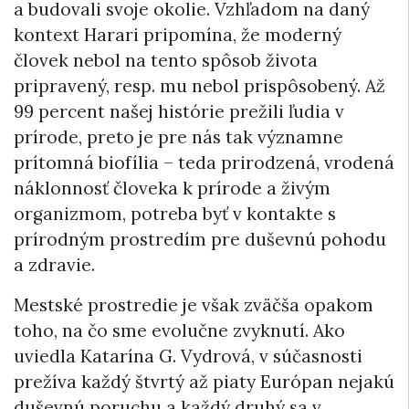
a budovali svoje okolie. Vzhľadom na daný
kontext Harari pripomína, že moderný
človek nebol na tento spôsob života
pripravený, resp. mu nebol prispôsobený. Až
99 percent našej histórie prežili ľudia v
prírode, preto je pre nás tak významne
prítomná biofília – teda prirodzená, vrodená
náklonnosť človeka k prírode a živým
organizmom, potreba byť v kontakte s
prírodným prostredím pre duševnú pohodu
a zdravie.
Mestské prostredie je však zväčša opakom
toho, na čo sme evolučne zvyknutí. Ako
uviedla Katarína G. Vydrová, v súčasnosti
prežíva každý štvrtý až piaty Európan nejakú
duševnú poruchu a každý druhý sa v