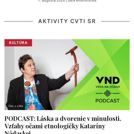
7. augusta 2026
|
Sára Molitorisová
AKTIVITY CVTI SR
KULTÚRA
PODCAST: Láska a dvorenie v minulosti.
Vzťahy očami etnologičky Kataríny
Nádaskej