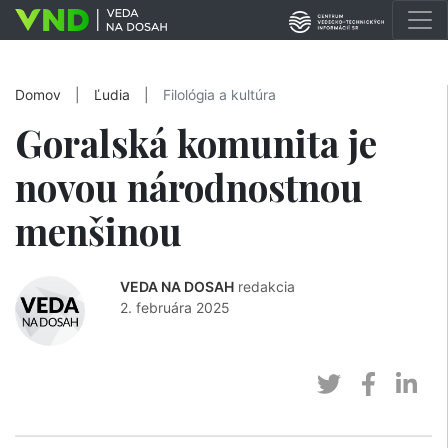
Domov
|
Ľudia
|
Filológia a kultúra
Goralská komunita je
novou národnostnou
menšinou
VEDA NA DOSAH
redakcia
2. februára 2025