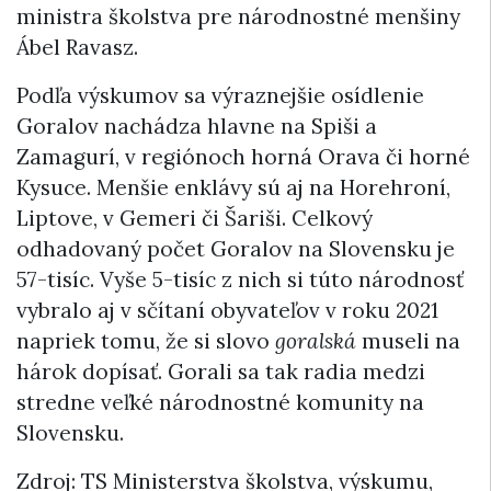
ministra školstva pre národnostné menšiny
Ábel Ravasz.
Podľa výskumov sa výraznejšie osídlenie
Goralov nachádza hlavne na Spiši a
Zamagurí, v regiónoch horná Orava či horné
Kysuce. Menšie enklávy sú aj na Horehroní,
Liptove, v Gemeri či Šariši. Celkový
odhadovaný počet Goralov na Slovensku je
57-tisíc. Vyše 5-tisíc z nich si túto národnosť
vybralo aj v sčítaní obyvateľov v roku 2021
napriek tomu, že si slovo
goralská
museli na
hárok dopísať. Gorali sa tak radia medzi
stredne veľké národnostné komunity na
Slovensku.
Zdroj: TS Ministerstva školstva, výskumu,