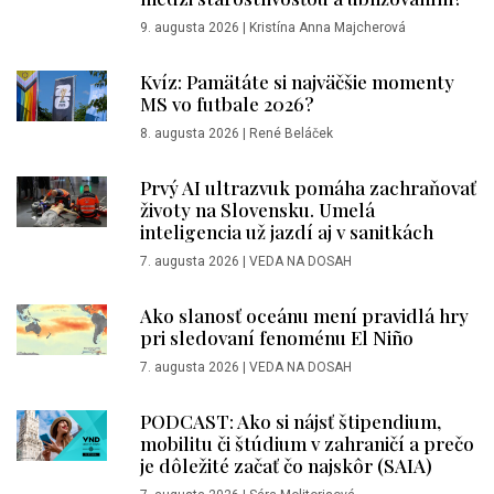
9. augusta 2026
|
Kristína Anna Majcherová
Kvíz: Pamätáte si najväčšie momenty
MS vo futbale 2026?
8. augusta 2026
|
René Beláček
Prvý AI ultrazvuk pomáha zachraňovať
životy na Slovensku. Umelá
inteligencia už jazdí aj v sanitkách
7. augusta 2026
|
VEDA NA DOSAH
Ako slanosť oceánu mení pravidlá hry
pri sledovaní fenoménu El Niño
7. augusta 2026
|
VEDA NA DOSAH
PODCAST: Ako si nájsť štipendium,
mobilitu či štúdium v zahraničí a prečo
je dôležité začať čo najskôr (SAIA)